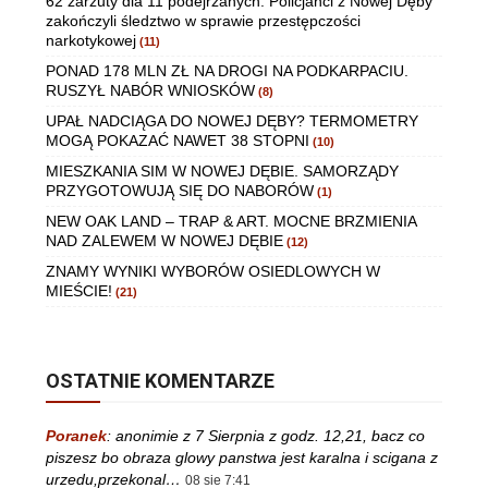
62 zarzuty dla 11 podejrzanych. Policjanci z Nowej Dęby
zakończyli śledztwo w sprawie przestępczości
narkotykowej
(11)
PONAD 178 MLN ZŁ NA DROGI NA PODKARPACIU.
RUSZYŁ NABÓR WNIOSKÓW
(8)
UPAŁ NADCIĄGA DO NOWEJ DĘBY? TERMOMETRY
MOGĄ POKAZAĆ NAWET 38 STOPNI
(10)
MIESZKANIA SIM W NOWEJ DĘBIE. SAMORZĄDY
PRZYGOTOWUJĄ SIĘ DO NABORÓW
(1)
NEW OAK LAND – TRAP & ART. MOCNE BRZMIENIA
NAD ZALEWEM W NOWEJ DĘBIE
(12)
ZNAMY WYNIKI WYBORÓW OSIEDLOWYCH W
MIEŚCIE!
(21)
OSTATNIE KOMENTARZE
Poranek
:
anonimie z 7 Sierpnia z godz. 12,21, bacz co
piszesz bo obraza glowy panstwa jest karalna i scigana z
urzedu,przekonal…
08 sie 7:41