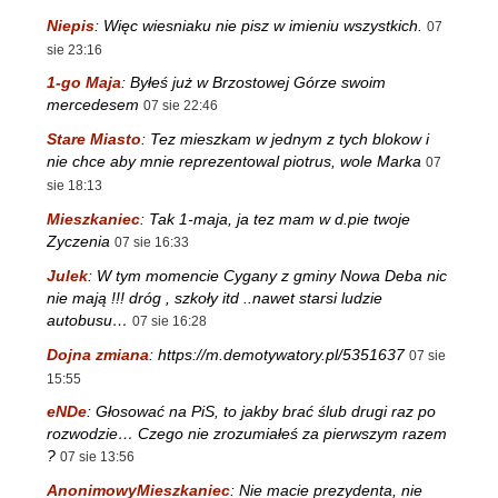
Niepis
:
Więc wiesniaku nie pisz w imieniu wszystkich.
07
sie 23:16
1-go Maja
:
Byłeś już w Brzostowej Górze swoim
mercedesem
07 sie 22:46
Stare Miasto
:
Tez mieszkam w jednym z tych blokow i
nie chce aby mnie reprezentowal piotrus, wole Marka
07
sie 18:13
Mieszkaniec
:
Tak 1-maja, ja tez mam w d.pie twoje
Zyczenia
07 sie 16:33
Julek
:
W tym momencie Cygany z gminy Nowa Deba nic
nie mają !!! dróg , szkoły itd ..nawet starsi ludzie
autobusu…
07 sie 16:28
Dojna zmiana
:
https://m.demotywatory.pl/5351637
07 sie
15:55
eNDe
:
Głosować na PiS, to jakby brać ślub drugi raz po
rozwodzie… Czego nie zrozumiałeś za pierwszym razem
?
07 sie 13:56
AnonimowyMieszkaniec
:
Nie macie prezydenta, nie