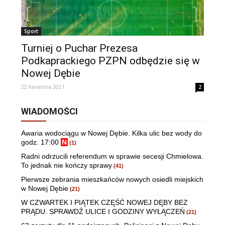
Sport
Turniej o Puchar Prezesa
Podkaprackiego PZPN odbędzie się w
Nowej Dębie
22 kwietnia 2021
2
WIADOMOŚCI
Awaria wodociągu w Nowej Dębie. Kilka ulic bez wody do
godz. 17:00
N
(1)
Radni odrzucili referendum w sprawie secesji Chmielowa.
To jednak nie kończy sprawy
(41)
Pierwsze zebrania mieszkańców nowych osiedli miejskich
w Nowej Dębie
(21)
W CZWARTEK I PIĄTEK CZĘŚĆ NOWEJ DĘBY BEZ
PRĄDU. SPRAWDŹ ULICE I GODZINY WYŁĄCZEŃ
(21)