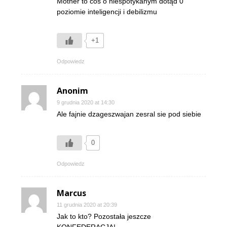
Mother to coś o niespotykanym dotąd 0
poziomie inteligencji i debilizmu
+1
Odpowiedz
Anonim
9 grudnia 2020 at 14:30
Ale fajnie dzageszwajan zesral sie pod siebie
0
Odpowiedz
Marcus
11 grudnia 2020 at 20:39
Jak to kto? Pozostała jeszcze
KONFEDERACJA!