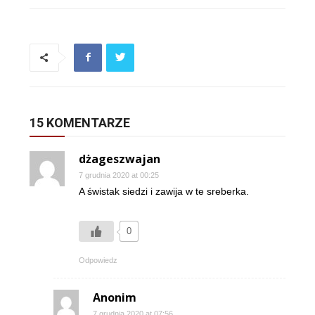
15 KOMENTARZE
dżageszwajan
7 grudnia 2020 at 00:25
A świstak siedzi i zawija w te sreberka.
0
Odpowiedz
Anonim
7 grudnia 2020 at 07:56