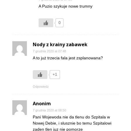
A Puzio szykuje nowe trumny
0
Nody z krainy zabawek
7 grudnia 2020 at 07:48
A to już trzecia fala jest zsplanowana?
+1
Odpowiedz
Anonim
7 grudnia 2020 at 08:50
Pani Wojewoda nie da tlenu do Szpitala w
Nowej Debie, i slusznie bo temu Szpitalowi
zaden tlen juz nie pomorze