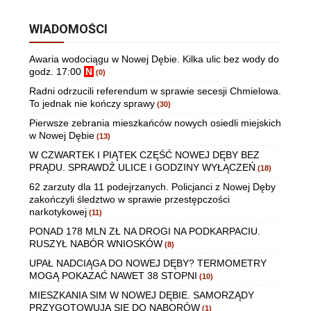
WIADOMOŚCI
Awaria wodociągu w Nowej Dębie. Kilka ulic bez wody do
godz. 17:00
N
(0)
Radni odrzucili referendum w sprawie secesji Chmielowa.
To jednak nie kończy sprawy
(30)
Pierwsze zebrania mieszkańców nowych osiedli miejskich
w Nowej Dębie
(13)
W CZWARTEK I PIĄTEK CZĘŚĆ NOWEJ DĘBY BEZ
PRĄDU. SPRAWDŹ ULICE I GODZINY WYŁĄCZEŃ
(18)
62 zarzuty dla 11 podejrzanych. Policjanci z Nowej Dęby
zakończyli śledztwo w sprawie przestępczości
narkotykowej
(11)
PONAD 178 MLN ZŁ NA DROGI NA PODKARPACIU.
RUSZYŁ NABÓR WNIOSKÓW
(8)
UPAŁ NADCIĄGA DO NOWEJ DĘBY? TERMOMETRY
MOGĄ POKAZAĆ NAWET 38 STOPNI
(10)
MIESZKANIA SIM W NOWEJ DĘBIE. SAMORZĄDY
PRZYGOTOWUJĄ SIĘ DO NABORÓW
(1)