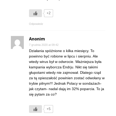
+2
Odpowiedz
Anonim
7 grudnia 2020 at 09:42
Działania spóźnione o kilka miesięcy. To
powinno być robione w lipcu i sierpniu. Ale
wtedy wirus był w odwrocie. Ważniejsza była
kampania wyborcza Endrju. Nikt się takimi
głupotami wtedy nie zajmował. Dlatego rząd
za tą opieszałość powinien zostać odwołany w
trybie pilnym!!! Jednak Polacy w sondażach-
jak czytam- nadal dają im 32% poparcia. To ja
się pytam za co?
+5