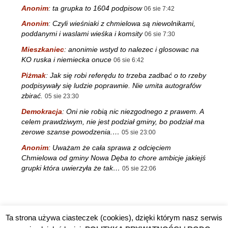
Anonim
:
ta grupka to 1604 podpisow
06 sie 7:42
Anonim
:
Czyli wieśniaki z chmielowa są niewolnikami,
poddanymi i waslami wieśka i komsity
06 sie 7:30
Mieszkaniec
:
anonimie wstyd to nalezec i glosowac na
KO ruska i niemiecka onuce
06 sie 6:42
Piżmak
:
Jak się robi referędu to trzeba zadbać o to rzeby
podpisywały się ludzie poprawnie. Nie umita autografów
zbirać.
05 sie 23:30
Demokracja
:
Oni nie robią nic niezgodnego z prawem. A
celem prawdziwym, nie jest podział gminy, bo podział ma
zerowe szanse powodzenia.…
05 sie 23:00
Anonim
:
Uważam że cała sprawa z odcięciem
Chmielowa od gminy Nowa Dęba to chore ambicje jakiejś
grupki która uwierzyła że tak…
05 sie 22:06
Ta strona używa ciasteczek (cookies), dzięki którym nasz serwis