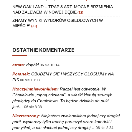
NEW OAK LAND – TRAP & ART. MOCNE BRZMIENIA
NAD ZALEWEM W NOWEJ DĘBIE
(12)
ZNAMY WYNIKI WYBORÓW OSIEDLOWYCH W
MIEŚCIE!
(21)
OSTATNIE KOMENTARZE
errata
:
dopóki
06 sie 10:14
Poranek
:
OBUDZMY SIE I WSZYSCY GLOSUJMY NA
PIS
06 sie 10:03
Ktoczyimniewolnikiem
:
Raczej jest odwrotnie. W
Chmielowie „tupną nóżkami”, a wieśki kierują strumyk
pieniędzy do Chmielowa. To będzie działało do puki
jest…
06 sie 8:38
Niezrzeszony
:
Niejestem zwolennikiem jednej czy drogiej
parti, wystarczy tylko trochę poruszyć szare komórki i
pomyśleć, a nie słuchać jednej czy drogiej…
06 sie 8:34