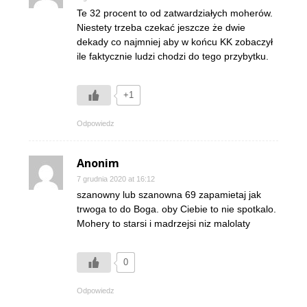
Te 32 procent to od zatwardziałych moherów.
Niestety trzeba czekać jeszcze że dwie
dekady co najmniej aby w końcu KK zobaczył
ile faktycznie ludzi chodzi do tego przybytku.
+1
Odpowiedz
Anonim
7 grudnia 2020 at 16:12
szanowny lub szanowna 69 zapamietaj jak
trwoga to do Boga. oby Ciebie to nie spotkalo.
Mohery to starsi i madrzejsi niz malolaty
0
Odpowiedz