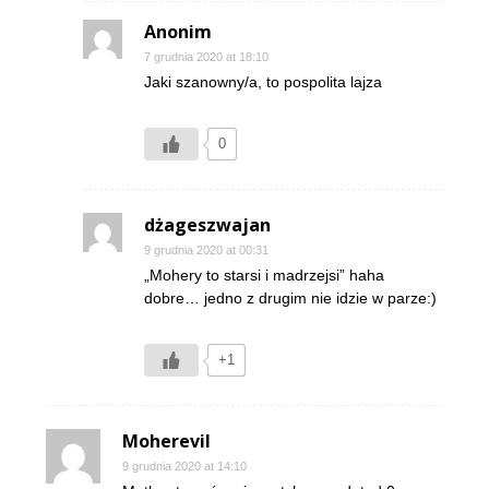
Anonim
7 grudnia 2020 at 18:10
Jaki szanowny/a, to pospolita lajza
0
dżageszwajan
9 grudnia 2020 at 00:31
„Mohery to starsi i madrzejsi” haha
dobre… jedno z drugim nie idzie w parze:)
+1
Moherevil
9 grudnia 2020 at 14:10