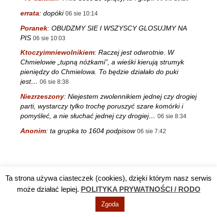
errata
:
dopóki
06 sie 10:14
Poranek
:
OBUDZMY SIE I WSZYSCY GLOSUJMY NA
PIS
06 sie 10:03
Ktoczyimniewolnikiem
:
Raczej jest odwrotnie. W
Chmielowie „tupną nóżkami”, a wieśki kierują strumyk
pieniędzy do Chmielowa. To będzie działało do puki
jest…
06 sie 8:38
Niezrzeszony
:
Niejestem zwolennikiem jednej czy drogiej
parti, wystarczy tylko trochę poruszyć szare komórki i
pomyśleć, a nie słuchać jednej czy drogiej…
06 sie 8:34
Anonim
:
ta grupka to 1604 podpisow
06 sie 7:42
Ta strona używa ciasteczek (cookies), dzięki którym nasz serwis
Reklama
TV DĘBA
Polityka prywatności / RODO
Kontakt
może działać lepiej.
POLITYKA PRYWATNOŚCI / RODO
Zgoda
© Info Nowa Dęba