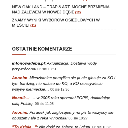
NEW OAK LAND – TRAP & ART. MOCNE BRZMIENIA
NAD ZALEWEM W NOWEJ DĘBIE
(12)
ZNAMY WYNIKI WYBORÓW OSIEDLOWYCH W
MIEŚCIE!
(21)
OSTATNIE KOMENTARZE
infonowadeba.pl
:
Aktualizacja: Dostawa wody
przywrócona!
06 sie 13:51
Anonim
:
Mieszkaniec pomyliles sie ja nie glosuje za KO i
tym bardziej, nie naleze do KO, a KO rzeczywiscie
wplywy niemieckie…
06 sie 12:36
Nocnik...
:
… w 2005 roku sprzedał POPiS, dokładając
całą Polskę.
06 sie 11:08
Anonim
:
Poranek jak zaglosujemy na pis to wszyscy sie
obudzimy ale z reka w nocniku
06 sie 10:27
"To działa..."
:
Nie dość że śpiący, to i głupi.
06 sie 10:26