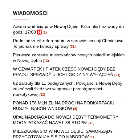
WIADOMOŚCI
Awaria wodociągu w Nowej Dębie. Kilka ulic bez wody do
godz. 17:00
N
(1)
Radni odrzucili referendum w sprawie secesji Chmielowa.
To jednak nie kończy sprawy
(31)
Pierwsze zebrania mieszkańców nowych osiedli miejskich
w Nowej Dębie
(13)
W CZWARTEK I PIĄTEK CZĘŚĆ NOWEJ DĘBY BEZ
PRĄDU. SPRAWDŹ ULICE I GODZINY WYŁĄCZEŃ
(21)
62 zarzuty dla 11 podejrzanych. Policjanci z Nowej Dęby
zakończyli śledztwo w sprawie przestępczości
narkotykowej
(11)
PONAD 178 MLN ZŁ NA DROGI NA PODKARPACIU.
RUSZYŁ NABÓR WNIOSKÓW
(8)
UPAŁ NADCIĄGA DO NOWEJ DĘBY? TERMOMETRY
MOGĄ POKAZAĆ NAWET 38 STOPNI
(10)
MIESZKANIA SIM W NOWEJ DĘBIE. SAMORZĄDY
PRZYGOTOWUJĄ SIĘ DO NABORÓW
(1)