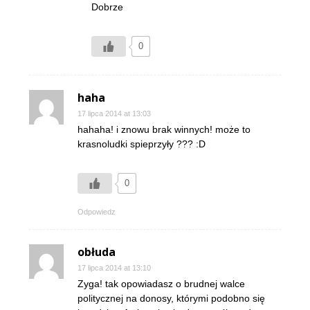
Dobrze
0
haha
17 lipca 2014 at 13:03
hahaha! i znowu brak winnych! może to
krasnoludki spieprzyły ??? :D
0
Odpowiedz
obłuda
17 lipca 2014 at 13:10
Zyga! tak opowiadasz o brudnej walce
politycznej na donosy, którymi podobno się