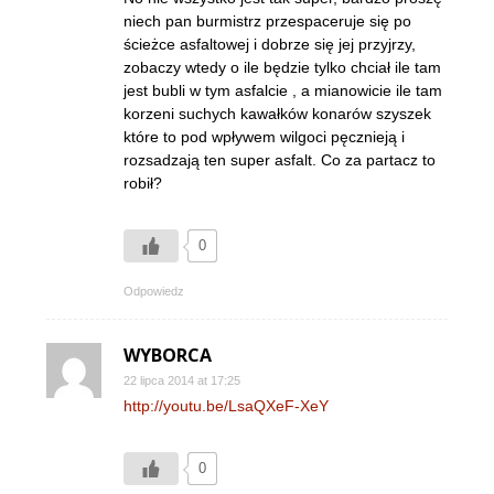
niech pan burmistrz przespaceruje się po
ścieżce asfaltowej i dobrze się jej przyjrzy,
zobaczy wtedy o ile będzie tylko chciał ile tam
jest bubli w tym asfalcie , a mianowicie ile tam
korzeni suchych kawałków konarów szyszek
które to pod wpływem wilgoci pęcznieją i
rozsadzają ten super asfalt. Co za partacz to
robił?
0
Odpowiedz
WYBORCA
22 lipca 2014 at 17:25
http://youtu.be/LsaQXeF-XeY
0