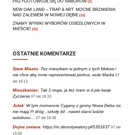
PRZYGOTOWUJĄ SIĘ DO NABORÓW
(1)
NEW OAK LAND – TRAP & ART. MOCNE BRZMIENIA
NAD ZALEWEM W NOWEJ DĘBIE
(12)
ZNAMY WYNIKI WYBORÓW OSIEDLOWYCH W
MIEŚCIE!
(21)
OSTATNIE KOMENTARZE
Stare Miasto
:
Tez mieszkam w jednym z tych blokow i
nie chce aby mnie reprezentowal piotrus, wole Marka
07
sie 18:13
Mieszkaniec
:
Tak 1-maja, ja tez mam w d.pie twoje
Zyczenia
07 sie 16:33
Julek
:
W tym momencie Cygany z gminy Nowa Deba nic
nie mają !!! dróg , szkoły itd ..nawet starsi ludzie
autobusu…
07 sie 16:28
Dojna zmiana
:
https://m.demotywatory.pl/5351637
07 sie
15:55