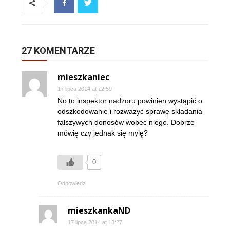
27 KOMENTARZE
mieszkaniec
17 lipca 2014 at 12:59
No to inspektor nadzoru powinien wystąpić o
odszkodowanie i rozważyć sprawę składania
fałszywych donosów wobec niego. Dobrze
mówię czy jednak się mylę?
0
Odpowiedz
mieszkankaND
17 lipca 2014 at 13:27