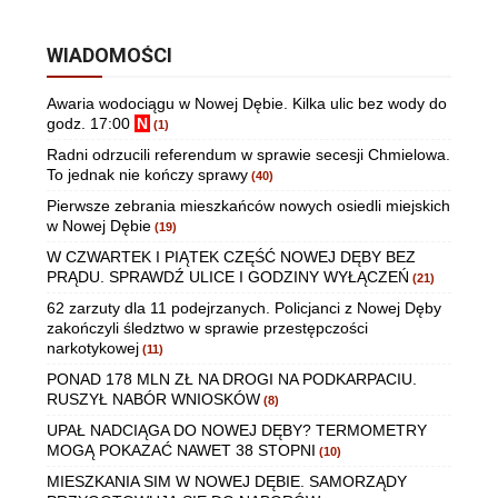
WIADOMOŚCI
Awaria wodociągu w Nowej Dębie. Kilka ulic bez wody do
godz. 17:00
N
(1)
Radni odrzucili referendum w sprawie secesji Chmielowa.
To jednak nie kończy sprawy
(40)
Pierwsze zebrania mieszkańców nowych osiedli miejskich
w Nowej Dębie
(19)
W CZWARTEK I PIĄTEK CZĘŚĆ NOWEJ DĘBY BEZ
PRĄDU. SPRAWDŹ ULICE I GODZINY WYŁĄCZEŃ
(21)
62 zarzuty dla 11 podejrzanych. Policjanci z Nowej Dęby
zakończyli śledztwo w sprawie przestępczości
narkotykowej
(11)
PONAD 178 MLN ZŁ NA DROGI NA PODKARPACIU.
RUSZYŁ NABÓR WNIOSKÓW
(8)
UPAŁ NADCIĄGA DO NOWEJ DĘBY? TERMOMETRY
MOGĄ POKAZAĆ NAWET 38 STOPNI
(10)
MIESZKANIA SIM W NOWEJ DĘBIE. SAMORZĄDY