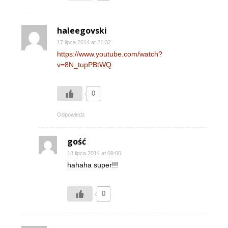
haleegovski
17 lipca 2014 at 21:32
https://www.youtube.com/watch?
v=8N_tupPBtWQ
0
Odpowiedz
gość
18 lipca 2014 at 09:00
hahaha super!!!
0