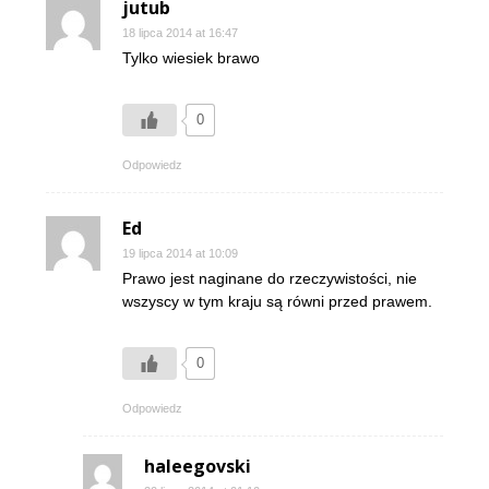
jutub
18 lipca 2014 at 16:47
Tylko wiesiek brawo
0
Odpowiedz
Ed
19 lipca 2014 at 10:09
Prawo jest naginane do rzeczywistości, nie
wszyscy w tym kraju są równi przed prawem.
0
Odpowiedz
haleegovski