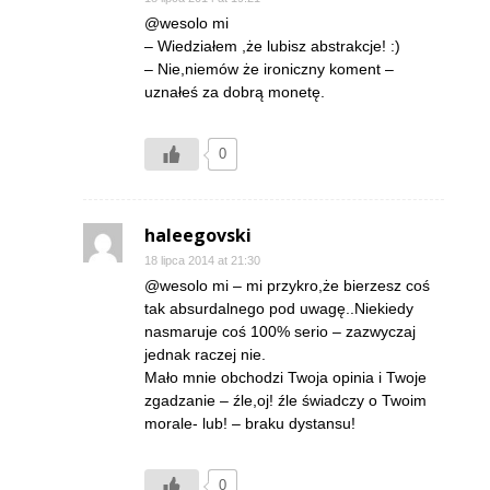
@wesolo mi
– Wiedziałem ,że lubisz abstrakcje! :)
– Nie,niemów że ironiczny koment –
uznałeś za dobrą monetę.
0
haleegovski
18 lipca 2014 at 21:30
@wesolo mi – mi przykro,że bierzesz coś
tak absurdalnego pod uwagę..Niekiedy
nasmaruje coś 100% serio – zazwyczaj
jednak raczej nie.
Mało mnie obchodzi Twoja opinia i Twoje
zgadzanie – źle,oj! źle świadczy o Twoim
morale- lub! – braku dystansu!
0