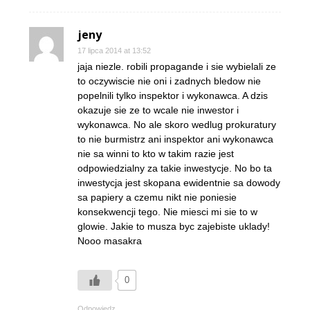
jeny
17 lipca 2014 at 13:52
jaja niezle. robili propagande i sie wybielali ze
to oczywiscie nie oni i zadnych bledow nie
popelnili tylko inspektor i wykonawca. A dzis
okazuje sie ze to wcale nie inwestor i
wykonawca. No ale skoro wedlug prokuratury
to nie burmistrz ani inspektor ani wykonawca
nie sa winni to kto w takim razie jest
odpowiedzialny za takie inwestycje. No bo ta
inwestycja jest skopana ewidentnie sa dowody
sa papiery a czemu nikt nie poniesie
konsekwencji tego. Nie miesci mi sie to w
glowie. Jakie to musza byc zajebiste uklady!
Nooo masakra
0
Odpowiedz