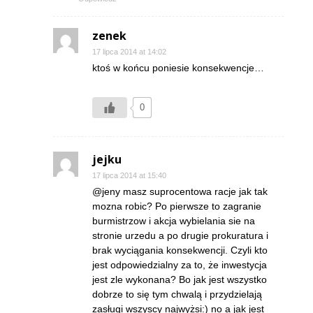
zenek
17 lipca 2014 at 14:02
ktoś w końcu poniesie konsekwencje…
0
jejku
17 lipca 2014 at 15:40
@jeny masz suprocentowa racje jak tak
mozna robic? Po pierwsze to zagranie
burmistrzow i akcja wybielania sie na
stronie urzedu a po drugie prokuratura i
brak wyciągania konsekwencji. Czyli kto
jest odpowiedzialny za to, że inwestycja
jest zle wykonana? Bo jak jest wszystko
dobrze to się tym chwalą i przydzielają
zasługi wszyscy najwyżsi:) no a jak jest