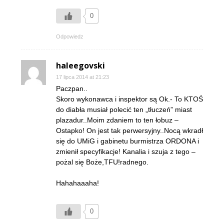
0
Odpowiedz
haleegovski
17 lipca 2014 at 21:23
Paczpan..
Skoro wykonawca i inspektor są Ok.- To KTOŚ
do diabła musiał polecić ten „tłuczeń” miast
plazadur..Moim zdaniem to ten łobuz –
Ostapko! On jest tak perwersyjny..Nocą wkradł
się do UMiG i gabinetu burmistrza ORDONA i
zmienił specyfikacje! Kanalia i szuja z tego –
pożal się Boże,TFU!radnego.
Hahahaaaha!
0