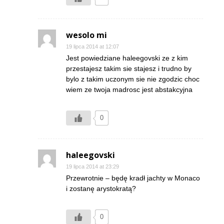
wesolo mi
19 lipca 2014 at 12:07
Jest powiedziane haleegovski ze z kim
przestajesz takim sie stajesz i trudno by
bylo z takim uczonym sie nie zgodzic choc
wiem ze twoja madrosc jest abstakcyjna
0
haleegovski
19 lipca 2014 at 23:29
Przewrotnie – będę kradł jachty w Monaco
i zostanę arystokratą?
0