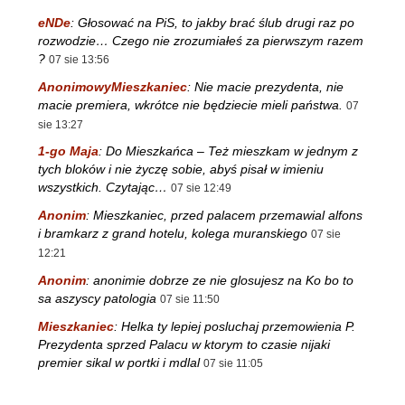
eNDe
:
Głosować na PiS, to jakby brać ślub drugi raz po
rozwodzie… Czego nie zrozumiałeś za pierwszym razem
?
07 sie 13:56
AnonimowyMieszkaniec
:
Nie macie prezydenta, nie
macie premiera, wkrótce nie będziecie mieli państwa.
07
sie 13:27
1-go Maja
:
Do Mieszkańca – Też mieszkam w jednym z
tych bloków i nie życzę sobie, abyś pisał w imieniu
wszystkich. Czytając…
07 sie 12:49
Anonim
:
Mieszkaniec, przed palacem przemawial alfons
i bramkarz z grand hotelu, kolega muranskiego
07 sie
12:21
Anonim
:
anonimie dobrze ze nie glosujesz na Ko bo to
sa aszyscy patologia
07 sie 11:50
Mieszkaniec
:
Helka ty lepiej posluchaj przemowienia P.
Prezydenta sprzed Palacu w ktorym to czasie nijaki
premier sikal w portki i mdlal
07 sie 11:05