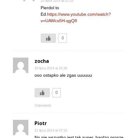
20 lipca 2014 at 01:10
Pierdol to
Ed.
https://www.youtube.com/watch?
v=UAWcs5H-qgQ8
0
zocha
20 lipca 2014 at 22:38
ooo ostapko ale zgas uuuuuu
0
Odpowiedz
Piotr
21 lipca 2014 at 07:16
No nie wszystko jest tak super, bardzo proszę