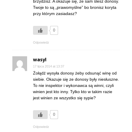
brzydzisz. A okazuje się, że sam ślesz donosy.
Twoje to są „prawomyślne” bo bronisz koryta
przy którym zasiadasz?
0
Odpowiedz
wasyl
17 lipca 2014 at 13:37
Żołądź wysyła donosy żeby odsunąć winę od
siebie. Okazuje się ze donosy były niesłuszne.
To nie inspektor i wykonawca są winni, czyli
winien jest kto inny. Tylko kto w takim razie
jest winien ze wszystko się sypie?
0
Odpowiedz