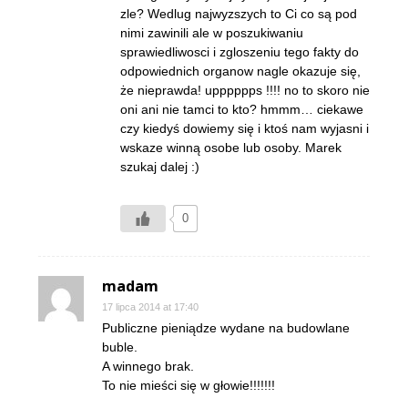
zle? Wedlug najwyzszych to Ci co są pod
nimi zawinili ale w poszukiwaniu
sprawiedliwosci i zgloszeniu tego fakty do
odpowiednich organow nagle okazuje się,
że nieprawda! upppppps !!!! no to skoro nie
oni ani nie tamci to kto? hmmm… ciekawe
czy kiedyś dowiemy się i ktoś nam wyjasni i
wskaze winną osobe lub osoby. Marek
szukaj dalej :)
0
madam
17 lipca 2014 at 17:40
Publiczne pieniądze wydane na budowlane
buble.
A winnego brak.
To nie mieści się w głowie!!!!!!!