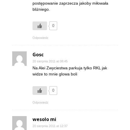
postępowanie zaprzecza jakoby miłowała
bliżniego.
0
Odpowiedz
Gosc
20 sierpnia 2011 at 08:45
Na Alei Zwyciestwa parkuja tylko RKL jak
widze to mnie glowa boli
0
Odpowiedz
wesolo mi
20 sierpnia 2011 at 12:37