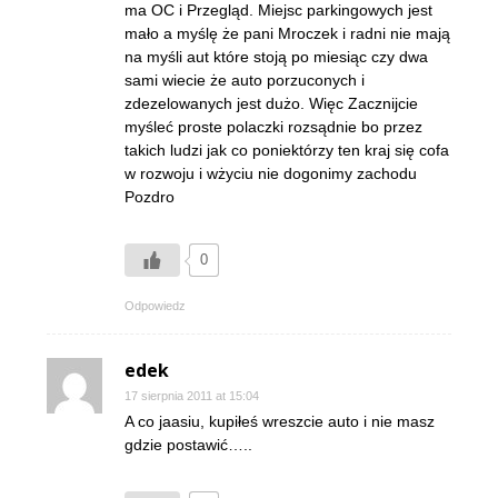
ma OC i Przegląd. Miejsc parkingowych jest
mało a myślę że pani Mroczek i radni nie mają
na myśli aut które stoją po miesiąc czy dwa
sami wiecie że auto porzuconych i
zdezelowanych jest dużo. Więc Zacznijcie
myśleć proste polaczki rozsądnie bo przez
takich ludzi jak co poniektórzy ten kraj się cofa
w rozwoju i wżyciu nie dogonimy zachodu
Pozdro
0
Odpowiedz
edek
17 sierpnia 2011 at 15:04
A co jaasiu, kupiłeś wreszcie auto i nie masz
gdzie postawić…..