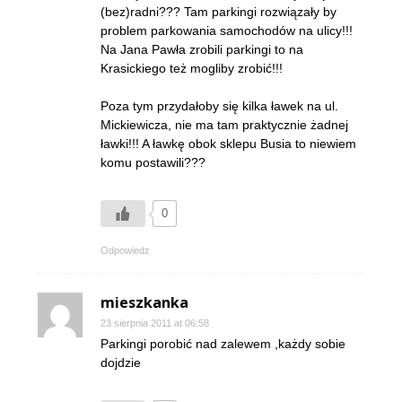
(bez)radni??? Tam parkingi rozwiązały by
problem parkowania samochodów na ulicy!!!
Na Jana Pawła zrobili parkingi to na
Krasickiego też mogliby zrobić!!!
Poza tym przydałoby się kilka ławek na ul.
Mickiewicza, nie ma tam praktycznie żadnej
ławki!!! A ławkę obok sklepu Busia to niewiem
komu postawili???
0
Odpowiedz
mieszkanka
23 sierpnia 2011 at 06:58
Parkingi porobić nad zalewem ,każdy sobie
dojdzie