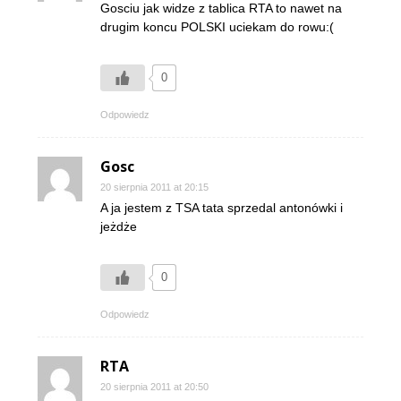
Gosciu jak widze z tablica RTA to nawet na
drugim koncu POLSKI uciekam do rowu:(
0
Odpowiedz
Gosc
20 sierpnia 2011 at 20:15
A ja jestem z TSA tata sprzedal antonówki i
jeżdże
0
Odpowiedz
RTA
20 sierpnia 2011 at 20:50