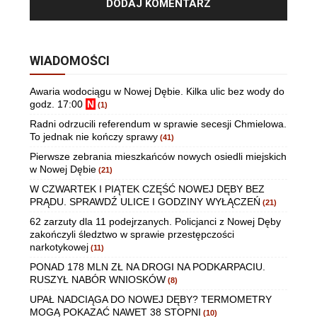
WIADOMOŚCI
Awaria wodociągu w Nowej Dębie. Kilka ulic bez wody do
godz. 17:00
N
(1)
Radni odrzucili referendum w sprawie secesji Chmielowa.
To jednak nie kończy sprawy
(41)
Pierwsze zebrania mieszkańców nowych osiedli miejskich
w Nowej Dębie
(21)
W CZWARTEK I PIĄTEK CZĘŚĆ NOWEJ DĘBY BEZ
PRĄDU. SPRAWDŹ ULICE I GODZINY WYŁĄCZEŃ
(21)
62 zarzuty dla 11 podejrzanych. Policjanci z Nowej Dęby
zakończyli śledztwo w sprawie przestępczości
narkotykowej
(11)
PONAD 178 MLN ZŁ NA DROGI NA PODKARPACIU.
RUSZYŁ NABÓR WNIOSKÓW
(8)
UPAŁ NADCIĄGA DO NOWEJ DĘBY? TERMOMETRY
MOGĄ POKAZAĆ NAWET 38 STOPNI
(10)