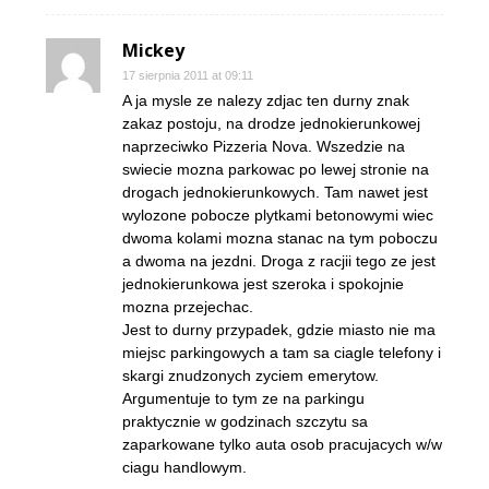
Mickey
17 sierpnia 2011 at 09:11
A ja mysle ze nalezy zdjac ten durny znak
zakaz postoju, na drodze jednokierunkowej
naprzeciwko Pizzeria Nova. Wszedzie na
swiecie mozna parkowac po lewej stronie na
drogach jednokierunkowych. Tam nawet jest
wylozone pobocze plytkami betonowymi wiec
dwoma kolami mozna stanac na tym poboczu
a dwoma na jezdni. Droga z racjii tego ze jest
jednokierunkowa jest szeroka i spokojnie
mozna przejechac.
Jest to durny przypadek, gdzie miasto nie ma
miejsc parkingowych a tam sa ciagle telefony i
skargi znudzonych zyciem emerytow.
Argumentuje to tym ze na parkingu
praktycznie w godzinach szczytu sa
zaparkowane tylko auta osob pracujacych w/w
ciagu handlowym.