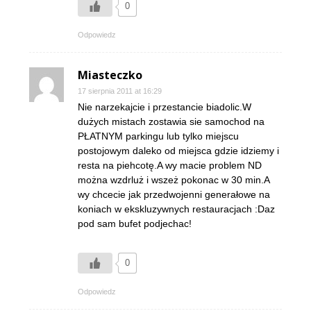
0
Odpowiedz
Miasteczko
17 sierpnia 2011 at 16:29
Nie narzekajcie i przestancie biadolic.W
dużych mistach zostawia sie samochod na
PŁATNYM parkingu lub tylko miejscu
postojowym daleko od miejsca gdzie idziemy i
resta na piehcotę.A wy macie problem ND
można wzdrluż i wszeż pokonac w 30 min.A
wy chcecie jak przedwojenni generałowe na
koniach w ekskluzywnych restauracjach :Daz
pod sam bufet podjechac!
0
Odpowiedz