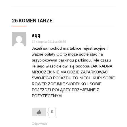
26 KOMENTARZE
aqq
17 sierpnia 2011 at 08:55
Jeżeli samochód ma tablice rejestracyjne i
ważne opłaty OC to może sobie stać na
przyblokowym parkingu parkingu.Tyle czasu
ile jego właścicielowi się podoba.JAK RADNA
MROCZEK NIE MA GDZIE ZAPARKOWAĆ
SWOJEGO POJAZDU TO NIECH KUPI SOBIE
ROWER.ZDEJMIE SIODEŁKO I SOBIE
POJEŻDZI.POŁĄCZY PRZYJEMNE Z
POŻYTECZNYM
0
Odpowiedz