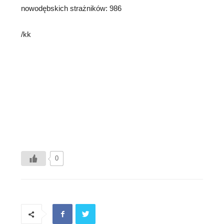
nowodębskich strażników: 986
/kk
0