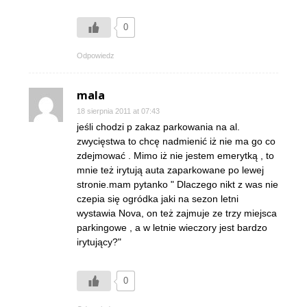
0
Odpowiedz
mala
18 sierpnia 2011 at 07:43
jeśli chodzi p zakaz parkowania na al.
zwycięstwa to chcę nadmienić iż nie ma go co
zdejmować . Mimo iż nie jestem emerytką , to
mnie też irytują auta zaparkowane po lewej
stronie.mam pytanko " Dlaczego nikt z was nie
czepia się ogródka jaki na sezon letni
wystawia Nova, on też zajmuje ze trzy miejsca
parkingowe , a w letnie wieczory jest bardzo
irytujący?"
0