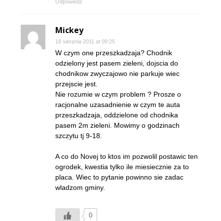
Odpowiedz
Mickey
18 sierpnia 2011 at 09:25
W czym one przeszkadzaja? Chodnik
odzielony jest pasem zieleni, dojscia do
chodnikow zwyczajowo nie parkuje wiec
przejscie jest.
Nie rozumie w czym problem ? Prosze o
racjonalne uzasadnienie w czym te auta
przeszkadzaja, oddzielone od chodnika
pasem 2m zieleni. Mowimy o godzinach
szczytu tj 9-18.
A co do Novej to ktos im pozwolil postawic ten
ogrodek, kwestia tylko ile miesiecznie za to
placa. Wiec to pytanie powinno sie zadac
wladzom gminy.
0