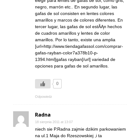
elegir para lentes de gafas de sol, como gris,
negro, marrón etc.. En segundo lugar, las
gafas de sol consisten en lentes colores
amarillos y marcos de colores diferentes. En
tercer lugar, las gafas de sol estĂĄn hechos
de cuadros amarillos y lentes de color
amarillos. Por lo tanto, existe una amplia
[url=http://www.tiendagafassol.com/comprar-
gafas-rayban-color7a378b10-p-
1394.html]gafas rayban[/url] variedad de
opciones para gafas de sol amarillos.
0
Odpowiedz
Radna
18 sierpnia 2011 at 13:07
niech sie P.Radna zajmie dzikim parkowaniem
na ul.1 Maja do Rzeszowskiej ,i ta