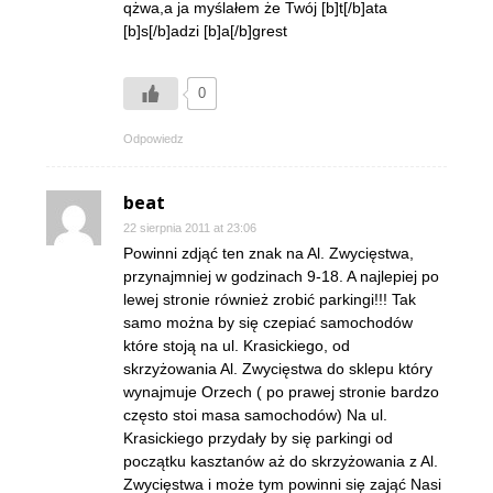
qżwa,a ja myślałem że Twój [b]t[/b]ata
[b]s[/b]adzi [b]a[/b]grest
0
Odpowiedz
beat
22 sierpnia 2011 at 23:06
Powinni zdjąć ten znak na Al. Zwycięstwa,
przynajmniej w godzinach 9-18. A najlepiej po
lewej stronie również zrobić parkingi!!! Tak
samo można by się czepiać samochodów
które stoją na ul. Krasickiego, od
skrzyżowania Al. Zwycięstwa do sklepu który
wynajmuje Orzech ( po prawej stronie bardzo
często stoi masa samochodów) Na ul.
Krasickiego przydały by się parkingi od
początku kasztanów aż do skrzyżowania z Al.
Zwycięstwa i może tym powinni się zająć Nasi