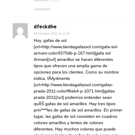
Odpowiedz
dfeckdhe
18 sierpnia 2011 at 11:35
Hoy, gafas de sol
[url=http://www.tiendagafassol.com/gafa-sol-
armani-color9370db-p-167.html]gafa sol
Armani[/url] amarillos se hacen diferentes
tipos que ofrecen una amplia gama de
opciones para los clientes. Como su nombre
indica, fĂĄcilmente
[url=http://www.tiendagafassol.com/gafas-
prada-2011-colorff6eb4-p-1071.html]gafas
prada 2011[/url] podemos entender sean
quĂŠ gafas de sol amarillos. Hay tres tipos
prin****les de gafas de sol amarillos. En primer
lugar, las gafas de sol consisten en cuadros
colores amarillos y lentes de colores
diferentes. Hay muchos colores que puede