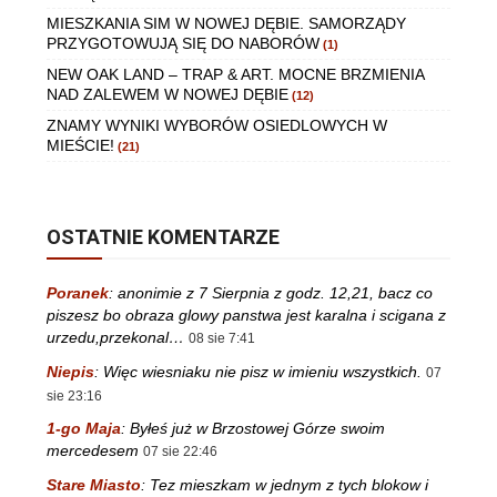
MIESZKANIA SIM W NOWEJ DĘBIE. SAMORZĄDY
PRZYGOTOWUJĄ SIĘ DO NABORÓW
(1)
NEW OAK LAND – TRAP & ART. MOCNE BRZMIENIA
NAD ZALEWEM W NOWEJ DĘBIE
(12)
ZNAMY WYNIKI WYBORÓW OSIEDLOWYCH W
MIEŚCIE!
(21)
OSTATNIE KOMENTARZE
Poranek
:
anonimie z 7 Sierpnia z godz. 12,21, bacz co
piszesz bo obraza glowy panstwa jest karalna i scigana z
urzedu,przekonal…
08 sie 7:41
Niepis
:
Więc wiesniaku nie pisz w imieniu wszystkich.
07
sie 23:16
1-go Maja
:
Byłeś już w Brzostowej Górze swoim
mercedesem
07 sie 22:46
Stare Miasto
:
Tez mieszkam w jednym z tych blokow i