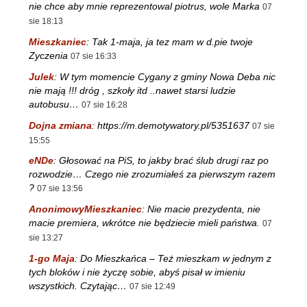
nie chce aby mnie reprezentowal piotrus, wole Marka
07
sie 18:13
Mieszkaniec
:
Tak 1-maja, ja tez mam w d.pie twoje
Zyczenia
07 sie 16:33
Julek
:
W tym momencie Cygany z gminy Nowa Deba nic
nie mają !!! dróg , szkoły itd ..nawet starsi ludzie
autobusu…
07 sie 16:28
Dojna zmiana
:
https://m.demotywatory.pl/5351637
07 sie
15:55
eNDe
:
Głosować na PiS, to jakby brać ślub drugi raz po
rozwodzie… Czego nie zrozumiałeś za pierwszym razem
?
07 sie 13:56
AnonimowyMieszkaniec
:
Nie macie prezydenta, nie
macie premiera, wkrótce nie będziecie mieli państwa.
07
sie 13:27
1-go Maja
:
Do Mieszkańca – Też mieszkam w jednym z
tych bloków i nie życzę sobie, abyś pisał w imieniu
wszystkich. Czytając…
07 sie 12:49