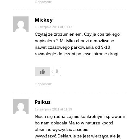
Odpowiedz
Mickey
18 sierpnia 2011 at 19:17
Czytaj ze zrozumieniem. Czy ja cos takiego
napisalem ? Mi tylko chodzi o mozliwosc
nawet czasowego parkowania od 9-18
rownolegle do jezdni po lewej stronie drogi.
0
Odpowiedz
Psikus
19 sierpnia 2011 at 11:19
Niech się radna zajmie konkretnymi sprawami
bo nam obiecała.Ma to w naturze kogoś
obśmiać wyszydzić a siebie
wywyższyć.Deklaruje ze jest wierząca ale jej