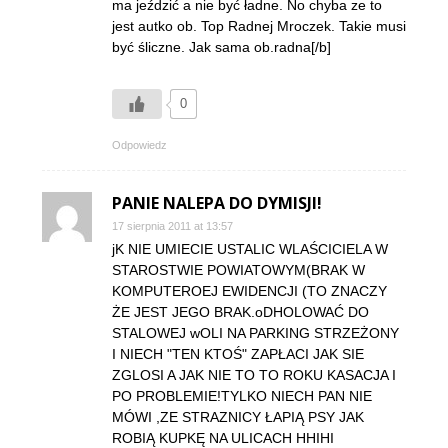
ma jeździć a nie być ładne. No chyba ze to
jest autko ob. Top Radnej Mroczek. Takie musi
być śliczne. Jak sama ob.radna[/b]
0
Odpowiedz
PANIE NALEPA DO DYMISJI!
17 sierpnia 2011 at 13:57
jK NIE UMIECIE USTALIC WLAŚCICIELA W
STAROSTWIE POWIATOWYM(BRAK W
KOMPUTEROEJ EWIDENCJI (TO ZNACZY
ŻE JEST JEGO BRAK.oDHOLOWAĆ DO
STALOWEJ wOLI NA PARKING STRZEŻONY
I NIECH "TEN KTOŚ" ZAPŁACI JAK SIE
ZGLOSI A JAK NIE TO TO ROKU KASACJA I
PO PROBLEMIE!TYLKO NIECH PAN NIE
MÓWI ,ZE STRAZNICY ŁAPIĄ PSY JAK
ROBIĄ KUPKĘ NA ULICACH HHIHI