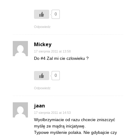
0
Odpowiedz
Mickey
17 sierpnia 2011 at 13:58
Do #4 Zal mi cie czlowieku ?
0
Odpowiedz
jaan
17 sierpnia 2011 at 14:53
Wyolbrzymiacie od razu chcecie zniszczyć
myślę ze mądrą inicjatywę.
Typowe myślenie polaka. Nie gdybajcie czy