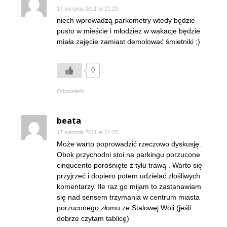
17 sierpnia 2011 at 21:23
niech wprowadzą parkometry wtedy będzie
pusto w mieście i młodzież w wakacje będzie
miała zajęcie zamiast demolować śmietniki ;)
0
Odpowiedz
beata
17 sierpnia 2011 at 21:25
Może warto poprowadzić rzeczowo dyskusję.
Obok przychodni stoi na parkingu porzucone
cinqucento porośnięte z tyłu trawą . Warto się
przyjrzeć i dopiero potem udzielać złośliwych
komentarzy. Ile raz go mijam to zastanawiam
się nad sensem trzymania w centrum miasta
porzuconego złomu ze Stalowej Woli (jeśli
dobrze czytam tablicę)