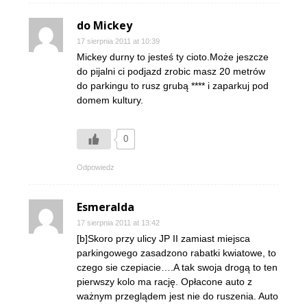
do Mickey
17 sierpnia 2011 at 10:39
Mickey durny to jesteś ty cioto.Może jeszcze
do pijalni ci podjazd zrobic masz 20 metrów
do parkingu to rusz grubą **** i zaparkuj pod
domem kultury.
0
Odpowiedz
Esmeralda
17 sierpnia 2011 at 13:42
[b]Skoro przy ulicy JP II zamiast miejsca
parkingowego zasadzono rabatki kwiatowe, to
czego sie czepiacie….A tak swoja drogą to ten
pierwszy kolo ma rację. Opłacone auto z
ważnym przeglądem jest nie do ruszenia. Auto