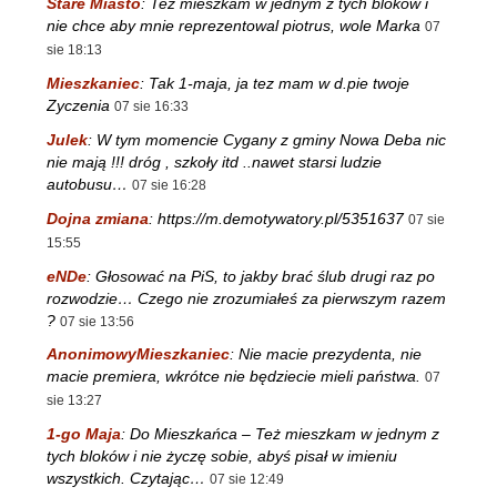
Stare Miasto
:
Tez mieszkam w jednym z tych blokow i
nie chce aby mnie reprezentowal piotrus, wole Marka
07
sie 18:13
Mieszkaniec
:
Tak 1-maja, ja tez mam w d.pie twoje
Zyczenia
07 sie 16:33
Julek
:
W tym momencie Cygany z gminy Nowa Deba nic
nie mają !!! dróg , szkoły itd ..nawet starsi ludzie
autobusu…
07 sie 16:28
Dojna zmiana
:
https://m.demotywatory.pl/5351637
07 sie
15:55
eNDe
:
Głosować na PiS, to jakby brać ślub drugi raz po
rozwodzie… Czego nie zrozumiałeś za pierwszym razem
?
07 sie 13:56
AnonimowyMieszkaniec
:
Nie macie prezydenta, nie
macie premiera, wkrótce nie będziecie mieli państwa.
07
sie 13:27
1-go Maja
:
Do Mieszkańca – Też mieszkam w jednym z
tych bloków i nie życzę sobie, abyś pisał w imieniu
wszystkich. Czytając…
07 sie 12:49