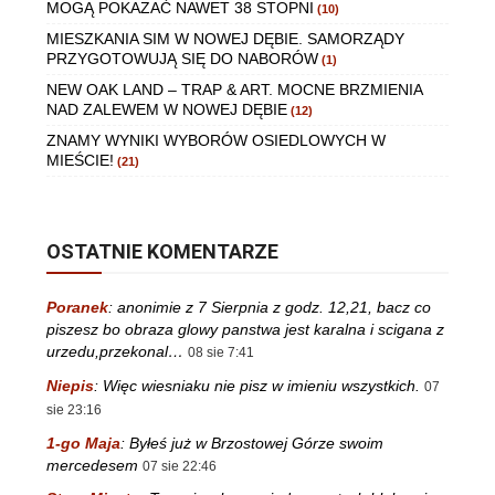
MOGĄ POKAZAĆ NAWET 38 STOPNI
(10)
MIESZKANIA SIM W NOWEJ DĘBIE. SAMORZĄDY
PRZYGOTOWUJĄ SIĘ DO NABORÓW
(1)
NEW OAK LAND – TRAP & ART. MOCNE BRZMIENIA
NAD ZALEWEM W NOWEJ DĘBIE
(12)
ZNAMY WYNIKI WYBORÓW OSIEDLOWYCH W
MIEŚCIE!
(21)
OSTATNIE KOMENTARZE
Poranek
:
anonimie z 7 Sierpnia z godz. 12,21, bacz co
piszesz bo obraza glowy panstwa jest karalna i scigana z
urzedu,przekonal…
08 sie 7:41
Niepis
:
Więc wiesniaku nie pisz w imieniu wszystkich.
07
sie 23:16
1-go Maja
:
Byłeś już w Brzostowej Górze swoim
mercedesem
07 sie 22:46