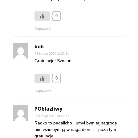
0
Odpowiedz
bob
23 lutego 2012 at 22:11
Gratulacje! Szacun…
0
Odpowiedz
POblazliwy
23 lutego 2012 at 22:17
Radko to pedalicho , umył bym tą nagrodę
nim wziołbym ją w nagą dłoń …. poza tym
gratulacje.