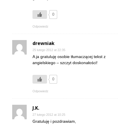
0
Odpowiedz
drewniak
25 lutego 2012 at 22:35
A ja gratuluję osobie tłumaczącej tekst z
angielskiego – szczyt doskonałości!
0
Odpowiedz
J.K.
27 lutego 2012 at 10:25
Gratuluję i pozdrawiam,