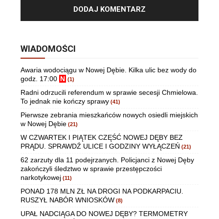
WIADOMOŚCI
Awaria wodociągu w Nowej Dębie. Kilka ulic bez wody do
godz. 17:00
N
(1)
Radni odrzucili referendum w sprawie secesji Chmielowa.
To jednak nie kończy sprawy
(41)
Pierwsze zebrania mieszkańców nowych osiedli miejskich
w Nowej Dębie
(21)
W CZWARTEK I PIĄTEK CZĘŚĆ NOWEJ DĘBY BEZ
PRĄDU. SPRAWDŹ ULICE I GODZINY WYŁĄCZEŃ
(21)
62 zarzuty dla 11 podejrzanych. Policjanci z Nowej Dęby
zakończyli śledztwo w sprawie przestępczości
narkotykowej
(11)
PONAD 178 MLN ZŁ NA DROGI NA PODKARPACIU.
RUSZYŁ NABÓR WNIOSKÓW
(8)
UPAŁ NADCIĄGA DO NOWEJ DĘBY? TERMOMETRY