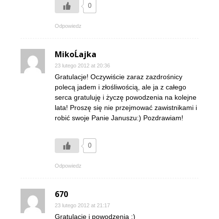
0
Odpowiedz
MikoĹajka
23 lutego 2012 at 20:36
Gratulacje! Oczywiście zaraz zazdrośnicy
polecą jadem i złośliwością, ale ja z całego
serca gratuluję i życzę powodzenia na kolejne
lata! Proszę się nie przejmować zawistnikami i
robić swoje Panie Januszu:) Pozdrawiam!
0
Odpowiedz
670
23 lutego 2012 at 21:17
Gratulacje i powodzenia :)