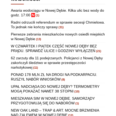
Awaria wodociągu w Nowej Dębie. Kilka ulic bez wody do
godz. 17:00
N
(1)
Radni odrzucili referendum w sprawie secesji Chmielowa.
To jednak nie kończy sprawy
(31)
Pierwsze zebrania mieszkańców nowych osiedli miejskich
w Nowej Dębie
(13)
W CZWARTEK I PIĄTEK CZĘŚĆ NOWEJ DĘBY BEZ
PRĄDU. SPRAWDŹ ULICE I GODZINY WYŁĄCZEŃ
(21)
62 zarzuty dla 11 podejrzanych. Policjanci z Nowej Dęby
zakończyli śledztwo w sprawie przestępczości
narkotykowej
(11)
PONAD 178 MLN ZŁ NA DROGI NA PODKARPACIU.
RUSZYŁ NABÓR WNIOSKÓW
(8)
UPAŁ NADCIĄGA DO NOWEJ DĘBY? TERMOMETRY
MOGĄ POKAZAĆ NAWET 38 STOPNI
(10)
MIESZKANIA SIM W NOWEJ DĘBIE. SAMORZĄDY
PRZYGOTOWUJĄ SIĘ DO NABORÓW
(1)
NEW OAK LAND – TRAP & ART. MOCNE BRZMIENIA
NAD ZALEWEM W NOWEJ DĘBIE
(12)