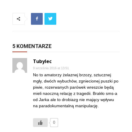
5 KOMENTARZE
Tubylec
9 września 2016 at 13:51
No to amatorzy żelaznej brzozy, sztucznej
mgły, dwóch wybuchów, zgniecionej puszki po
piwie, rozerwanych parówek wreszcie będą
mieli naoczną relację z tragedii. Brakło sms-a
od Jarka ale to drobiazg nie mający wpływu
na paradokumentalną manipulację.
0