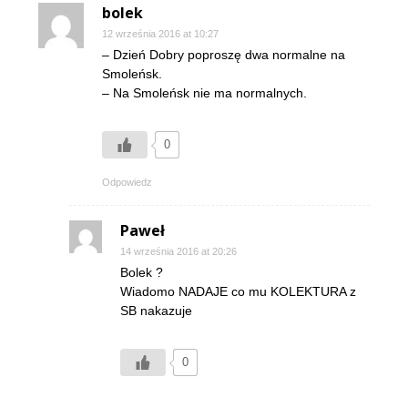
bolek
12 września 2016 at 10:27
– Dzień Dobry poproszę dwa normalne na
Smoleńsk.
– Na Smoleńsk nie ma normalnych.
0
Odpowiedz
Paweł
14 września 2016 at 20:26
Bolek ?
Wiadomo NADAJE co mu KOLEKTURA z
SB nakazuje
0