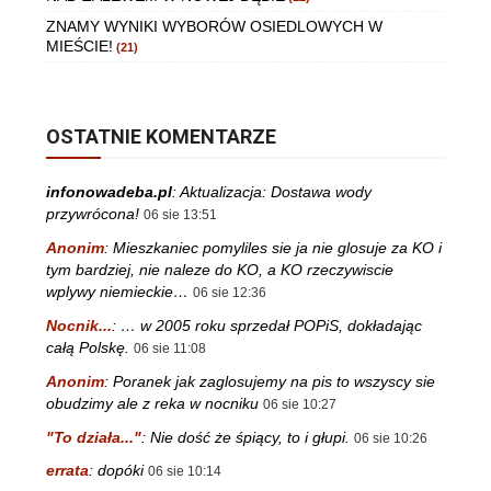
ZNAMY WYNIKI WYBORÓW OSIEDLOWYCH W
MIEŚCIE!
(21)
OSTATNIE KOMENTARZE
infonowadeba.pl
:
Aktualizacja: Dostawa wody
przywrócona!
06 sie 13:51
Anonim
:
Mieszkaniec pomyliles sie ja nie glosuje za KO i
tym bardziej, nie naleze do KO, a KO rzeczywiscie
wplywy niemieckie…
06 sie 12:36
Nocnik...
:
… w 2005 roku sprzedał POPiS, dokładając
całą Polskę.
06 sie 11:08
Anonim
:
Poranek jak zaglosujemy na pis to wszyscy sie
obudzimy ale z reka w nocniku
06 sie 10:27
"To działa..."
:
Nie dość że śpiący, to i głupi.
06 sie 10:26
errata
:
dopóki
06 sie 10:14