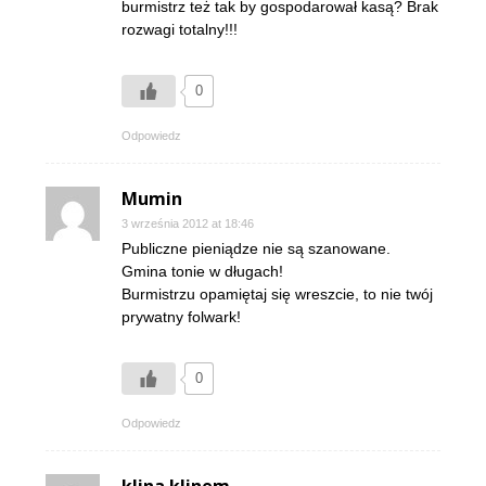
burmistrz też tak by gospodarował kasą? Brak
rozwagi totalny!!!
0
Odpowiedz
Mumin
3 września 2012 at 18:46
Publiczne pieniądze nie są szanowane.
Gmina tonie w długach!
Burmistrzu opamiętaj się wreszcie, to nie twój
prywatny folwark!
0
Odpowiedz
klina klinem