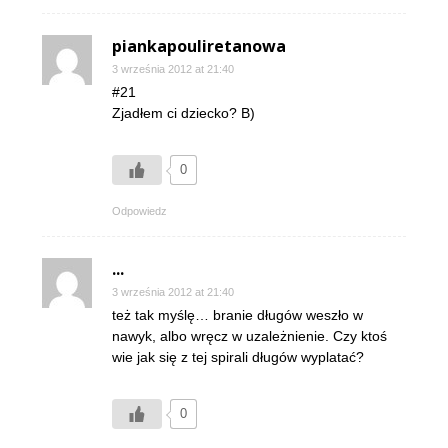
piankapouliretanowa
3 września 2012 at 21:40
#21
Zjadłem ci dziecko? B)
0
Odpowiedz
...
3 września 2012 at 21:40
też tak myślę… branie długów weszło w
nawyk, albo wręcz w uzależnienie. Czy ktoś
wie jak się z tej spirali długów wyplatać?
0