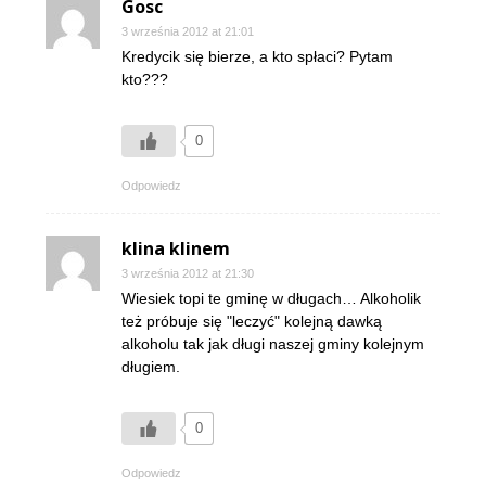
Gosc
3 września 2012 at 21:01
Kredycik się bierze, a kto spłaci? Pytam
kto???
0
Odpowiedz
klina klinem
3 września 2012 at 21:30
Wiesiek topi te gminę w długach… Alkoholik
też próbuje się "leczyć" kolejną dawką
alkoholu tak jak długi naszej gminy kolejnym
długiem.
0
Odpowiedz