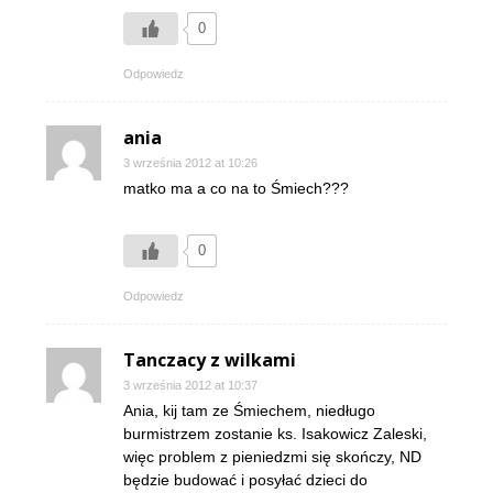
0
Odpowiedz
ania
3 września 2012 at 10:26
matko ma a co na to Śmiech???
0
Odpowiedz
Tanczacy z wilkami
3 września 2012 at 10:37
Ania, kij tam ze Śmiechem, niedługo
burmistrzem zostanie ks. Isakowicz Zaleski,
więc problem z pieniedzmi się skończy, ND
będzie budować i posyłać dzieci do