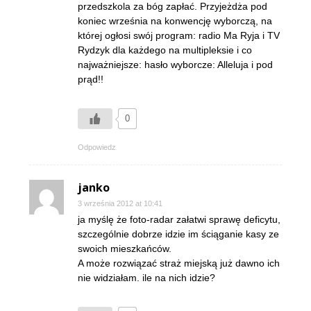
przedszkola za bóg zapłać. Przyjeżdża pod
koniec września na konwencję wyborczą, na
której ogłosi swój program: radio Ma Ryja i TV
Rydzyk dla każdego na multipleksie i co
najważniejsze: hasło wyborcze: Alleluja i pod
prąd!!
0
Odpowiedz
janko
3 września 2012 at 10:41
ja myślę że foto-radar załatwi sprawę deficytu,
szczególnie dobrze idzie im ściąganie kasy ze
swoich mieszkańców.
A może rozwiązać straż miejską już dawno ich
nie widziałam. ile na nich idzie?