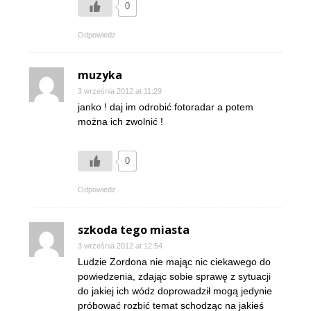
0
Odpowiedz
muzyka
3 września 2012 at 11:29
janko ! daj im odrobić fotoradar a potem
można ich zwolnić !
0
Odpowiedz
szkoda tego miasta
3 września 2012 at 12:54
Ludzie Zordona nie mając nic ciekawego do
powiedzenia, zdając sobie sprawę z sytuacji
do jakiej ich wódz doprowadził mogą jedynie
próbować rozbić temat schodząc na jakieś