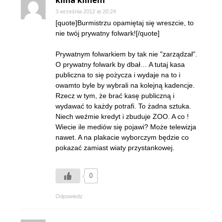
3 września 2012 at 20:24
[quote]Burmistrzu opamiętaj się wreszcie, to
nie twój prywatny folwark![/quote]
Prywatnym folwarkiem by tak nie "zarządzał".
O prywatny folwark by dbał… A tutaj kasa
publiczna to się pożycza i wydaje na to i
owamto byle by wybrali na kolejną kadencje.
Rzecz w tym, że brać kasę publiczną i
wydawać to każdy potrafi. To żadna sztuka.
Niech weźmie kredyt i zbuduje ZOO. A co !
Wiecie ile mediów się pojawi? Może telewizja
nawet. A na plakacie wyborczym będzie co
pokazać zamiast wiaty przystankowej.
0
Odpowiedz