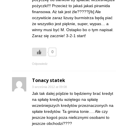
pożyczki!!! Przecież to jakaś jakaś piramida
finansowa. Aż tak jest źle?????[/b] Ale
oczywiście zaraz lizusy burmistrza będą piać
że wszystko jest pięknie, super, wypas… a
winny musi być M. Ostapko bo o tym napisał.
Zaraz się zacznie! 3-2-1 start!
0
Odpowiedz
Tonacy statek
3 września 2012 at 09:08
Jak tak dalej pójdzie to będziemy brać kredyt
na spłatę kredytu wziętego na spłatę
wcześniejszych kredytów przeznaczonych na
spłate kredytów. Ta gmina tonie…. Ale czy
jeszcze kogoś poza nielicznymi osobami to
jeszcze obchodzi????