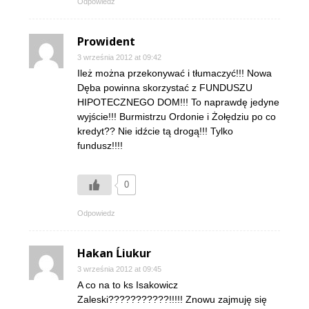
Odpowiedz
Prowident
3 września 2012 at 09:42
Ileż można przekonywać i tłumaczyć!!! Nowa
Dęba powinna skorzystać z FUNDUSZU
HIPOTECZNEGO DOM!!! To naprawdę jedyne
wyjście!!! Burmistrzu Ordonie i Żołędziu po co
kredyt?? Nie idźcie tą drogą!!! Tylko
fundusz!!!!
0
Odpowiedz
Hakan Ĺiukur
3 września 2012 at 09:45
A co na to ks Isakowicz
Zaleski???????????!!!!! Znowu zajmuję się