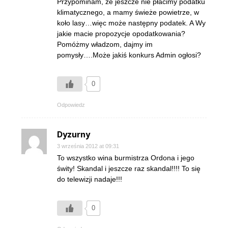
Przypominam, że jeszcze nie płacimy podatku
klimatycznego, a mamy świeże powietrze, w
koło lasy…więc może następny podatek. A Wy
jakie macie propozycje opodatkowania?
Pomóżmy władzom, dajmy im
pomysły….Może jakiś konkurs Admin ogłosi?
0
Odpowiedz
Dyzurny
3 września 2012 at 09:31
To wszystko wina burmistrza Ordona i jego
świty! Skandal i jeszcze raz skandal!!!! To się
do telewizji nadaje!!!
0