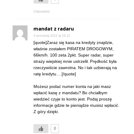
Odpowiedz
mandat z radaru
4 września 2012 at 15:12
[quote]Zaraz się kasa na kredyty znajdzie,
właśnie zostałem PIRATEM DROGOWYM,
66km/h. 100 zeta 2pkt. Super radar, super
straży wiejskiej mnie ustrzelił. Prędkość była
rzeczywiście zawrotna. No i tak uzbierają na
ratę kredytu….[/quote]
Możesz podać numer konta na jaki masz
wpłacić kasę z mandatu? Bo chciałbym
wiedzieć czyje to konto jest. Podaj proszę
informacje gdzie te pieniądze musisz wpłacić.
Z góry dzięki.
0