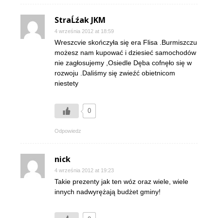
StraĹźak JKM
4 września 2012 at 18:59
Wreszcvie skończyła się era Flisa .Burmiszczu
możesz nam kupować i dziesieć samochodów
nie zagłosujemy ,Osiedle Dęba cofnęło się w
rozwoju .Daliśmy się zwieźć obietnicom
niestety
0
Odpowiedz
nick
4 września 2012 at 19:23
Takie prezenty jak ten wóz oraz wiele, wiele
innych nadwyrężają budżet gminy!