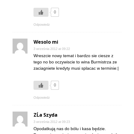
0
Odpowiedz
Wesolo mi
3 września 2012 at 09:22
Wreszcie nowy temat i bardzo sie ciesze z
tego no bo oczywiscie to wina Burmistrza ze
zaciagniete kredyty musi splacac w terminie:|
0
Odpowiedz
ZĹa Szyda
3 września 2012 at 09:23
Opodatkują nas do bólu i kasa będzie.