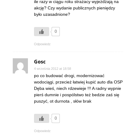
ile razy w ciągu roku strażacy wyjeżdżają na
akcję? Czy wydanie publicznych pieniędzy
było uzasadnione?
0
Odpowiedz
Gosc
4 września 2012 at 18:58
po co budować drogi, modernizować
wodociągi, przecież łatwiej kupić auto dla OSP
Dęba wieś, niech rdzewieje !!! A radny wypnie
pierś dumnie i pospólstwo też bedzie zaś się
puszyć, ot durnota , słów brak
0
Odpowiedz