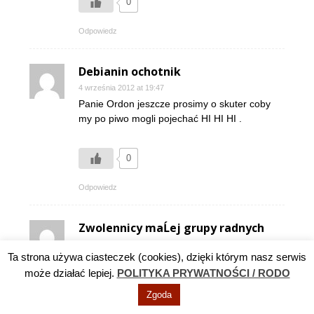
0
Odpowiedz
Debianin ochotnik
4 września 2012 at 19:47
Panie Ordon jeszcze prosimy o skuter coby
my po piwo mogli pojechać HI HI HI .
0
Odpowiedz
Zwolennicy maĹej grupy radnych
4 września 2012 at 20:57
Ta strona używa ciasteczek (cookies), dzięki którym nasz serwis
po co się tak podniecacie nie mając wiedzy w
może działać lepiej.
POLITYKA PRYWATNOŚCI / RODO
tym temacie,wam tylko zależy na szukaniu
pretekstów by kogoś poniżyć i przedstawić w
Zgoda
krzywym zwierciadle.Taka wasza dewiza.