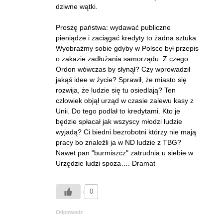
dziwne wątki.
Proszę państwa: wydawać publiczne
pieniądze i zaciągać kredyty to żadna sztuka.
Wyobraźmy sobie gdyby w Polsce był przepis
o zakazie zadłużania samorządu. Z czego
Ordon wówczas by słynął? Czy wprowadził
jakąś idee w życie? Sprawił, że miasto się
rozwija, że ludzie się tu osiedlają? Ten
człowiek objął urząd w czasie zalewu kasy z
Unii. Do tego podlał to kredytami. Kto je
będzie spłacał jak wszyscy młodzi ludzie
wyjadą? Ci biedni bezrobotni którzy nie mają
pracy bo znaleźli ja w ND ludzie z TBG?
Nawet pan "burmiszcz" zatrudnia u siebie w
Urzędzie ludzi spoza…. Dramat
0
Odpowiedz