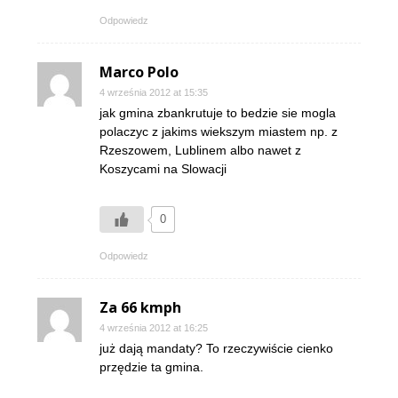
Odpowiedz
Marco Polo
4 września 2012 at 15:35
jak gmina zbankrutuje to bedzie sie mogla
polaczyc z jakims wiekszym miastem np. z
Rzeszowem, Lublinem albo nawet z
Koszycami na Slowacji
0
Odpowiedz
Za 66 kmph
4 września 2012 at 16:25
już dają mandaty? To rzeczywiście cienko
przędzie ta gmina.