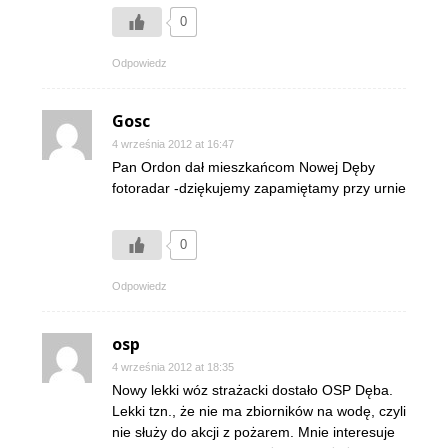
0
Odpowiedz
Gosc
4 września 2012 at 16:47
Pan Ordon dał mieszkańcom Nowej Dęby
fotoradar -dziękujemy zapamiętamy przy urnie
0
Odpowiedz
osp
4 września 2012 at 18:35
Nowy lekki wóz strażacki dostało OSP Dęba.
Lekki tzn., że nie ma zbiorników na wodę, czyli
nie służy do akcji z pożarem. Mnie interesuje