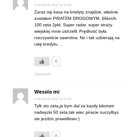
4 września 2012 at 10:59
Zaraz się kasa na kredyty znajdzie, właśnie
zostałem PIRATEM DROGOWYM, 66km/h.
100 zeta 2pkt. Super radar, super straży
wiejskiej mnie ustrzelił. Prędkość była
rzeczywiście zawrotna. No i tak uzbierają na
ratę kredytu….
0
Odpowiedz
Wesolo mi
4 września 2012 at 12:04
Tylk sto zeta,ja bym dal za kazdy kilometr
nadwyzki 50 zeta,tak wiec piracie nuczylbys
sie jezdzic prawidlowo:)
0