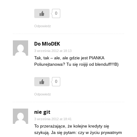
0
Odpowiedz
Do MIoDEK
3 września 2012 at 18:13
Tak, tak – ale, ale gdzie jest PIANKA
Poliurejtanowa? Tu się roijiji od blenduff!!!B)
0
Odpowiedz
nie git
3 września 2012 at 18:41
To przerażające, że kolejne kredyty się
szykują. Ja się pytam: czy w życiu prywatnym