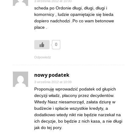
3 września 2012 at 10:00
scheda po Ordonie długi, długi, długi i
komornicy , ludzie opamiętajcie się bieda
dopiero nadchodzi .Po co wam betonowe
place .
0
Odpowiedz
nowy podatek
3 września 2012 at 10:09
Proponuję wprowadzić podatek od głupich
decyzji władz, płacony przez decydentów.
Wtedy Nasz niesamorząd, załata dziurę w
budżecie i spłacie wszystkie kredyty, a
dodatkowo wtedy nikt nie będzie narzekał na
ich decyzje, bo będzie z nich kasa, a nie długi
jak do tej pory.