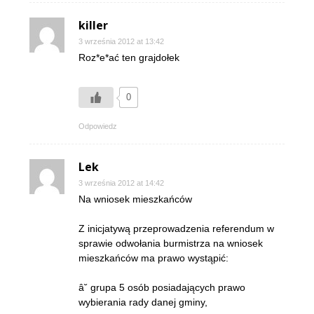
killer
3 września 2012 at 13:42
Roz*e*ać ten grajdołek
0
Odpowiedz
Lek
3 września 2012 at 14:42
Na wniosek mieszkańców
Z inicjatywą przeprowadzenia referendum w
sprawie odwołania burmistrza na wniosek
mieszkańców ma prawo wystąpić:
â˘ grupa 5 osób posiadających prawo
wybierania rady danej gminy,