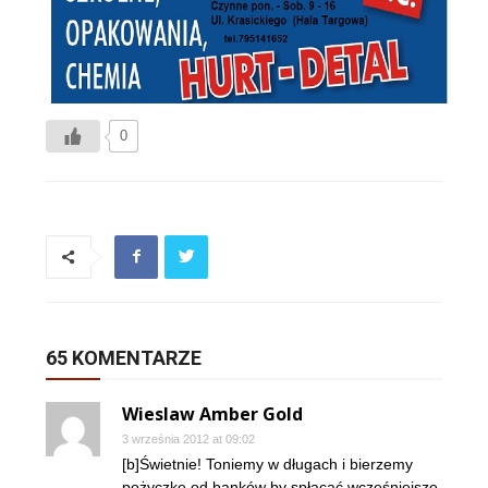
0
65 KOMENTARZE
Wieslaw Amber Gold
3 września 2012 at 09:02
[b]Świetnie! Toniemy w długach i bierzemy
pożyczkę od banków by spłacać wcześniejsze