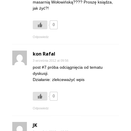
masarnią Wołowińską???? Proszę ksiądza,
jak żyć?!
0
Odpowiedz
kon Rafal
3 września 2012 at 09:56
post #7 próba odciągnięcia od tematu
dyskusji.
Działanie: zlekceważyć wpis
0
Odpowiedz
JK