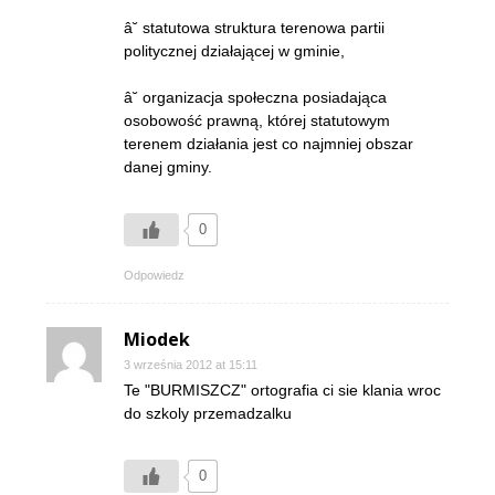
â˘ statutowa struktura terenowa partii
politycznej działającej w gminie,
â˘ organizacja społeczna posiadająca
osobowość prawną, której statutowym
terenem działania jest co najmniej obszar
danej gminy.
0
Odpowiedz
Miodek
3 września 2012 at 15:11
Te "BURMISZCZ" ortografia ci sie klania wroc
do szkoly przemadzalku
0