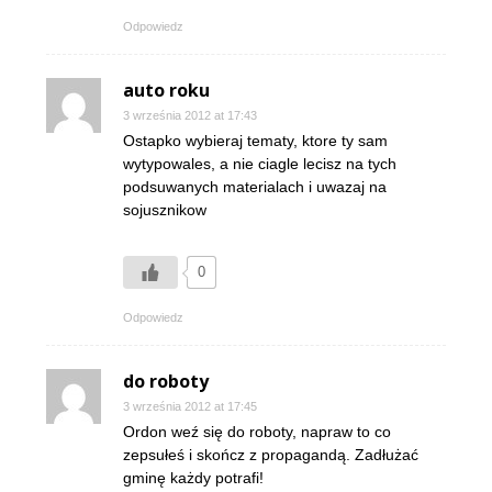
Odpowiedz
auto roku
3 września 2012 at 17:43
Ostapko wybieraj tematy, ktore ty sam
wytypowales, a nie ciagle lecisz na tych
podsuwanych materialach i uwazaj na
sojusznikow
0
Odpowiedz
do roboty
3 września 2012 at 17:45
Ordon weź się do roboty, napraw to co
zepsułeś i skończ z propagandą. Zadłużać
gminę każdy potrafi!