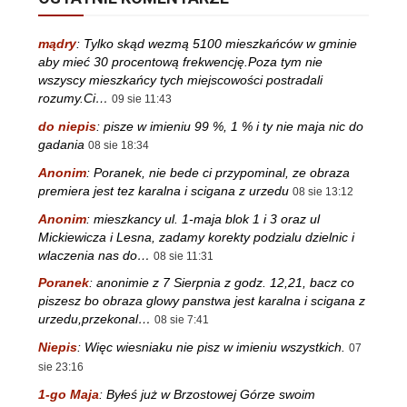
mądry
:
Tylko skąd wezmą 5100 mieszkańców w gminie
aby mieć 30 procentową frekwencję.Poza tym nie
wszyscy mieszkańcy tych miejscowości postradali
rozumy.Ci…
09 sie 11:43
do niepis
:
pisze w imieniu 99 %, 1 % i ty nie maja nic do
gadania
08 sie 18:34
Anonim
:
Poranek, nie bede ci przypominal, ze obraza
premiera jest tez karalna i scigana z urzedu
08 sie 13:12
Anonim
:
mieszkancy ul. 1-maja blok 1 i 3 oraz ul
Mickiewicza i Lesna, zadamy korekty podzialu dzielnic i
wlaczenia nas do…
08 sie 11:31
Poranek
:
anonimie z 7 Sierpnia z godz. 12,21, bacz co
piszesz bo obraza glowy panstwa jest karalna i scigana z
urzedu,przekonal…
08 sie 7:41
Niepis
:
Więc wiesniaku nie pisz w imieniu wszystkich.
07
sie 23:16
1-go Maja
:
Byłeś już w Brzostowej Górze swoim