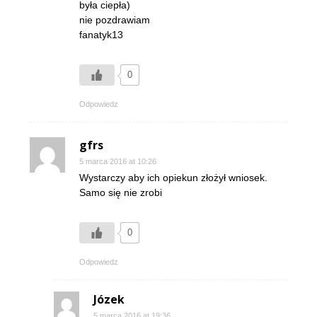
była ciepła)
nie pozdrawiam
fanatyk13
0
Odpowiedz
gfrs
5 marca 2016 at 10:26
Wystarczy aby ich opiekun złożył wniosek.
Samo się nie zrobi
0
Odpowiedz
Józek
5 marca 2016 at 19:36