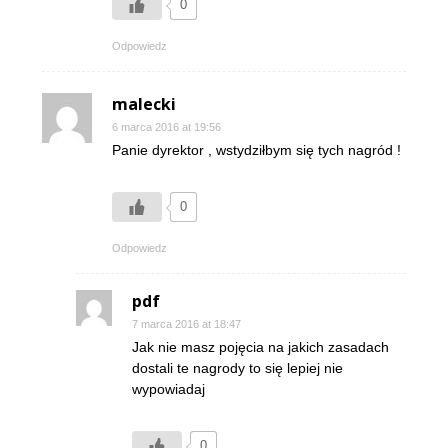
0
Odpowiedz
malecki
6 marca 2016 at 19:56
Panie dyrektor , wstydziłbym się tych nagród !
0
Odpowiedz
pdf
7 marca 2016 at 18:47
Jak nie masz pojęcia na jakich zasadach
dostali te nagrody to się lepiej nie
wypowiadaj
0