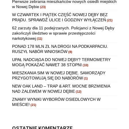
Pierwsze zebrania mieszkańców nowych osiedli miejskich
w Nowej Dębie
(23)
W CZWARTEK I PIĄTEK CZĘŚĆ NOWEJ DĘBY BEZ
PRĄDU. SPRAWDŹ ULICE I GODZINY WYŁĄCZEŃ
(21)
62 zarzuty dla 11 podejrzanych. Policjanci z Nowej Dęby
zakończyli śledztwo w sprawie przestępczości
narkotykowej
(11)
PONAD 178 MLN ZŁ NA DROGI NA PODKARPACIU.
RUSZYŁ NABÓR WNIOSKÓW
(8)
UPAŁ NADCIĄGA DO NOWEJ DĘBY? TERMOMETRY
MOGĄ POKAZAĆ NAWET 38 STOPNI
(10)
MIESZKANIA SIM W NOWEJ DĘBIE. SAMORZĄDY
PRZYGOTOWUJĄ SIĘ DO NABORÓW
(1)
NEW OAK LAND – TRAP & ART. MOCNE BRZMIENIA
NAD ZALEWEM W NOWEJ DĘBIE
(12)
ZNAMY WYNIKI WYBORÓW OSIEDLOWYCH W
MIEŚCIE!
(21)
OSTATNIE KOMENTARZE