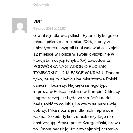
Odpowiedz
7RC
5 marca 2016 at 02:57
Gratulacje dla wszystkich. Pytanie tylko gdzie
młodzi piłkarze z rocznika 2005, którzy w
ubiegłym roku wygrali finał wojewódzki i zajęli
12 miejsce w Polsce w swojej dyscyplinie w
którejśtam edycji (chyba XV) zawodów „Z
PODWÓRKA NA STADION O PUCHAR
TYMBARKU”. 12 MIEJSCE W KRAJU. Dodam
tylko, że są to nieoficjalne mistrzostwa Polski
dzieci i młodzieży. Największa tego typu
impreza w Polsce, jeśli nie w Europie. Chłopcy
nagród raczej nie będą zazdrościć i nadal
będą robić to co lubią i w czym są naprawdę
dobrzy. Piłka nożna jest dla nich naprawdę
ważna. Szkoda tylko, że niektórzy tego nie
dostrzegają. Brawo panie Szurgociński, brawo
wy. (mam nadzieję, że przynajmniej herbatka