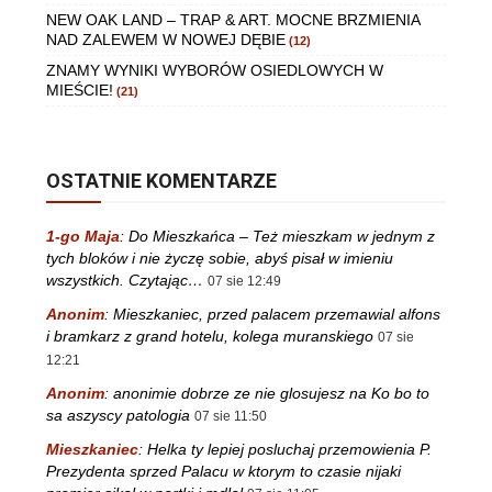
NEW OAK LAND – TRAP & ART. MOCNE BRZMIENIA
NAD ZALEWEM W NOWEJ DĘBIE
(12)
ZNAMY WYNIKI WYBORÓW OSIEDLOWYCH W
MIEŚCIE!
(21)
OSTATNIE KOMENTARZE
1-go Maja
:
Do Mieszkańca – Też mieszkam w jednym z
tych bloków i nie życzę sobie, abyś pisał w imieniu
wszystkich. Czytając…
07 sie 12:49
Anonim
:
Mieszkaniec, przed palacem przemawial alfons
i bramkarz z grand hotelu, kolega muranskiego
07 sie
12:21
Anonim
:
anonimie dobrze ze nie glosujesz na Ko bo to
sa aszyscy patologia
07 sie 11:50
Mieszkaniec
:
Helka ty lepiej posluchaj przemowienia P.
Prezydenta sprzed Palacu w ktorym to czasie nijaki