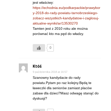
jest właściwy:
https://echodnia.eu/podkarpackie/prawybor
y-2018-do-rady-powiatu-tarnobrzeskiego-
zobacz-wszystkich-kandydatow-i-zaglosuj-
aktualne-wyniki/ar/13530270
Tamten jest z 2010 roku ale można
porównać kto ma pęd do władzy.
0
Któś
9 października 2018 at 16:57
Szanowny kandydacie do rady
powiatu.Pytam po raz kolejny.Będą te
ławeczki dla seniorów zamiast placów
zabaw dla dzieci?Masz odwagę stanąć do
dyskusji?