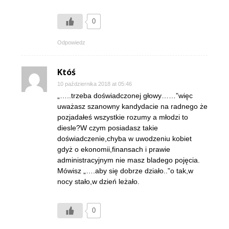
0
Odpowiedz
Któś
10 października 2018 at 05:46
„…..trzeba doświadczonej głowy……”więc
uważasz szanowny kandydacie na radnego że
pozjadałeś wszystkie rozumy a młodzi to
diesle?W czym posiadasz takie
doświadczenie,chyba w uwodzeniu kobiet
gdyż o ekonomii,finansach i prawie
administracyjnym nie masz bladego pojęcia.
Mówisz „….aby się dobrze działo..”o tak,w
nocy stało,w dzień leżało.
0