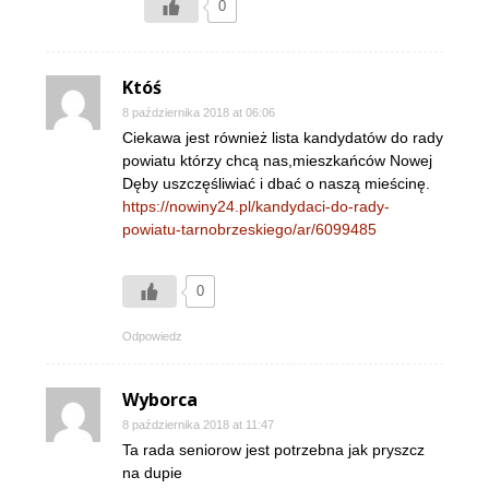
0
Któś
8 października 2018 at 06:06
Ciekawa jest również lista kandydatów do rady
powiatu którzy chcą nas,mieszkańców Nowej
Dęby uszczęśliwiać i dbać o naszą mieścinę.
https://nowiny24.pl/kandydaci-do-rady-
powiatu-tarnobrzeskiego/ar/6099485
0
Odpowiedz
Wyborca
8 października 2018 at 11:47
Ta rada seniorow jest potrzebna jak pryszcz
na dupie