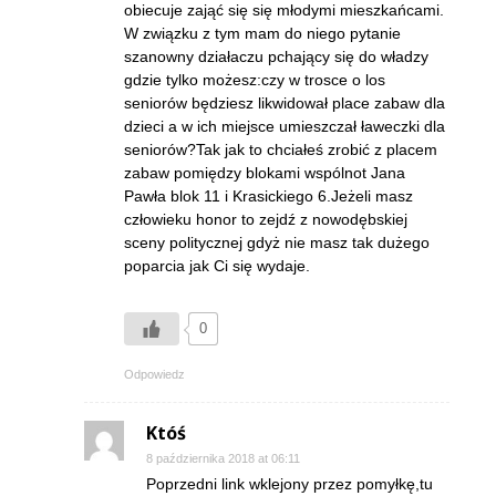
obiecuje zająć się się młodymi mieszkańcami.
W związku z tym mam do niego pytanie
szanowny działaczu pchający się do władzy
gdzie tylko możesz:czy w trosce o los
seniorów będziesz likwidował place zabaw dla
dzieci a w ich miejsce umieszczał ławeczki dla
seniorów?Tak jak to chciałeś zrobić z placem
zabaw pomiędzy blokami wspólnot Jana
Pawła blok 11 i Krasickiego 6.Jeżeli masz
człowieku honor to zejdź z nowodębskiej
sceny politycznej gdyż nie masz tak dużego
poparcia jak Ci się wydaje.
0
Odpowiedz
Któś
8 października 2018 at 06:11
Poprzedni link wklejony przez pomyłkę,tu