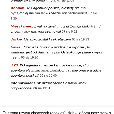
premier sikal w portki i mdlal
07 sie 11:05
Anonim
:
J23 agentury polskiej niestety nie ma ,
bynajmniej nie ma jej w rzadzie ani parlamencie
07 sie
7:30
Mieszkaniec
:
Zwal jak zwal, my z ul 1-maja bloki # 1 i 3
chcemy aby nas reprezentowal
07 sie 6:52
Jackie
:
Ostapko został I sekretarzem
06 sie 19:33
Helka
:
Przecież Chmielów nigdzie nie wyjdzie , to
wiadomo jest od dawna . Tylko Ostapko bije pianę i myśli
, że…
06 sie 19:30
J 23
:
KO agentura niemiecka i ruskie onuce, PiS
agentura Rzymian amerykańskich i ruskie onuce a gdzie
agentura polska?
06 sie 15:40
infonowadeba.pl
:
Aktualizacja: Dostawa wody
przywrócona!
06 sie 13:51
Ta strona używa ciasteczek (cookies), dzięki którym nasz serwis