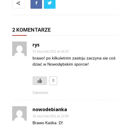
2 KOMENTARZE
rys
17 stycznia 2011 at 16:03
brawo! po kilkuletnim zastoju zaczyna sie coś
dziać w Nowodębskim sporcie!
0
Odpowiedz
nowodebianka
18 stycznia 2011 at 12:58
Brawo Kaśka :D!