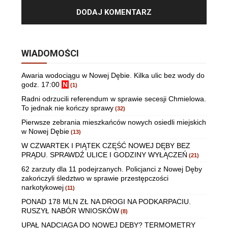
WIADOMOŚCI
Awaria wodociągu w Nowej Dębie. Kilka ulic bez wody do
godz. 17:00
N
(1)
Radni odrzucili referendum w sprawie secesji Chmielowa.
To jednak nie kończy sprawy
(32)
Pierwsze zebrania mieszkańców nowych osiedli miejskich
w Nowej Dębie
(13)
W CZWARTEK I PIĄTEK CZĘŚĆ NOWEJ DĘBY BEZ
PRĄDU. SPRAWDŹ ULICE I GODZINY WYŁĄCZEŃ
(21)
62 zarzuty dla 11 podejrzanych. Policjanci z Nowej Dęby
zakończyli śledztwo w sprawie przestępczości
narkotykowej
(11)
PONAD 178 MLN ZŁ NA DROGI NA PODKARPACIU.
RUSZYŁ NABÓR WNIOSKÓW
(8)
UPAŁ NADCIĄGA DO NOWEJ DĘBY? TERMOMETRY