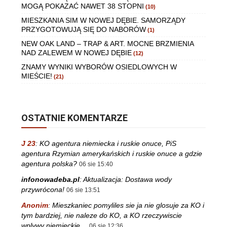
MOGĄ POKAZAĆ NAWET 38 STOPNI
(10)
MIESZKANIA SIM W NOWEJ DĘBIE. SAMORZĄDY
PRZYGOTOWUJĄ SIĘ DO NABORÓW
(1)
NEW OAK LAND – TRAP & ART. MOCNE BRZMIENIA
NAD ZALEWEM W NOWEJ DĘBIE
(12)
ZNAMY WYNIKI WYBORÓW OSIEDLOWYCH W
MIEŚCIE!
(21)
OSTATNIE KOMENTARZE
J 23
:
KO agentura niemiecka i ruskie onuce, PiS
agentura Rzymian amerykańskich i ruskie onuce a gdzie
agentura polska?
06 sie 15:40
infonowadeba.pl
:
Aktualizacja: Dostawa wody
przywrócona!
06 sie 13:51
Anonim
:
Mieszkaniec pomyliles sie ja nie glosuje za KO i
tym bardziej, nie naleze do KO, a KO rzeczywiscie
wplywy niemieckie…
06 sie 12:36