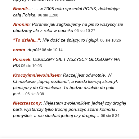
Nocnik...
:
… w 2005 roku sprzedał POPiS, dokładając
całą Polskę.
06 sie 11:08
Anonim
:
Poranek jak zaglosujemy na pis to wszyscy sie
obudzimy ale z reka w nocniku
06 sie 10:27
"To działa..."
:
Nie dość że śpiący, to i głupi.
06 sie 10:26
errata
:
dopóki
06 sie 10:14
Poranek
:
OBUDZMY SIE I WSZYSCY GLOSUJMY NA
PIS
06 sie 10:03
Ktoczyimniewolnikiem
:
Raczej jest odwrotnie. W
Chmielowie „tupną nóżkami”, a wieśki kierują strumyk
pieniędzy do Chmielowa. To będzie działało do puki
jest…
06 sie 8:38
Niezrzeszony
:
Niejestem zwolennikiem jednej czy drogiej
parti, wystarczy tylko trochę poruszyć szare komórki i
pomyśleć, a nie słuchać jednej czy drogiej…
06 sie 8:34