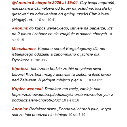
@Anonim 9 sierpnia 2026 at 19:04
:
Czy twoja mądrość,
mieszkańca Chmielowa od torów na południe, kazała by
głosować za oderwaniem od gminy, części Chmielowa
(Mogiły) od…
10 sie 10:41
Anonim
:
do kupca weneckiego, istnieje na papierze, idz
na 2 pietro i zobacz co sie znajduje w salach chorych
10
sie 9:15
Mieszkaniec
:
Kupiono sprzet Kargiologiczny dla nie
istniejacego oddzialu a zapomniano o jachcie dla
Dyrektora
10 sie 9:12
hipoteza
:
tak trzeba będzie zrobić przyniesc swoj
taboret.Ktos bez mózgu ustawiał ta znikoma ilość ławek
nad Zalewem.W jednym miejscu pięć a…
10 sie 8:21
Kupiec wenecki
:
Redaktor ma rację, istnieje taki:
https://zoznowadeba.pl/oddzialy/chorob-wewnetrznych-z-
pododdzialem-chorob-pluc/
10 sie 8:16
Anonim
:
Redaktor pisze „Pooddzial chorob pluc, w tym
sek ze taki poodzial nie istnieje
10 sie 7:49