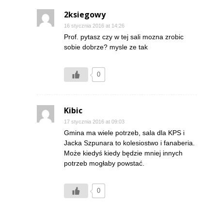
2ksiegowy
16 stycznia 2016 at 14:26
Prof. pytasz czy w tej sali mozna zrobic
sobie dobrze? mysle ze tak
0
Kibic
17 stycznia 2016 at 09:03
Gmina ma wiele potrzeb, sala dla KPS i
Jacka Szpunara to kolesiostwo i fanaberia.
Może kiedyś kiedy będzie mniej innych
potrzeb mogłaby powstać.
0