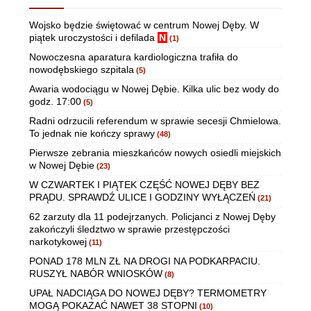
Wojsko będzie świętować w centrum Nowej Dęby. W
piątek uroczystości i defilada
N
(1)
Nowoczesna aparatura kardiologiczna trafiła do
nowodębskiego szpitala
(5)
Awaria wodociągu w Nowej Dębie. Kilka ulic bez wody do
godz. 17:00
(5)
Radni odrzucili referendum w sprawie secesji Chmielowa.
To jednak nie kończy sprawy
(48)
Pierwsze zebrania mieszkańców nowych osiedli miejskich
w Nowej Dębie
(23)
W CZWARTEK I PIĄTEK CZĘŚĆ NOWEJ DĘBY BEZ
PRĄDU. SPRAWDŹ ULICE I GODZINY WYŁĄCZEŃ
(21)
62 zarzuty dla 11 podejrzanych. Policjanci z Nowej Dęby
zakończyli śledztwo w sprawie przestępczości
narkotykowej
(11)
PONAD 178 MLN ZŁ NA DROGI NA PODKARPACIU.
RUSZYŁ NABÓR WNIOSKÓW
(8)
UPAŁ NADCIĄGA DO NOWEJ DĘBY? TERMOMETRY
MOGĄ POKAZAĆ NAWET 38 STOPNI
(10)