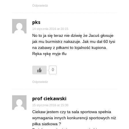
Odpowiedz
pks
14 stycznia 2016 at 20:15
No to ja się teraz nie dziwię że Jacuś głosuje
jak mu burmistrz nakazuje. Jak mu dał 60 tysi
na zabawy z piłkami to lojalność kupiona.
Ręka rękę myje tfu
0
Odpowiedz
prof ciekawski
15 stycznia 2016 at 15:38
Ciekaw jestem czy ta sala sportowa spełnia
wymagania innych konkurencji sportowych niż
piłka siatkowa ?