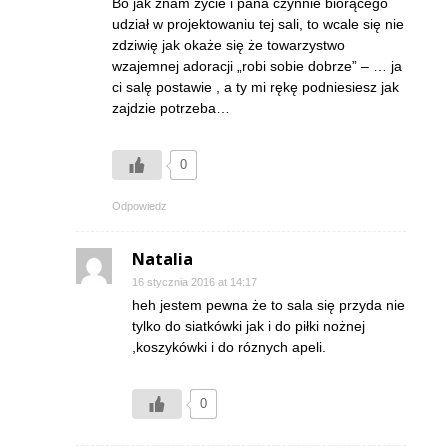
Bo jak znam życie i pana czynnie biorącego
udział w projektowaniu tej sali, to wcale się nie
zdziwię jak okaże się że towarzystwo
wzajemnej adoracji „robi sobie dobrze” – … ja
ci salę postawie , a ty mi rękę podniesiesz jak
zajdzie potrzeba…
0
Odpowiedz
Natalia
16 stycznia 2016 at 14:17
heh jestem pewna że to sala się przyda nie
tylko do siatkówki jak i do piłki nożnej
,koszykówki i do róznych apeli.
0