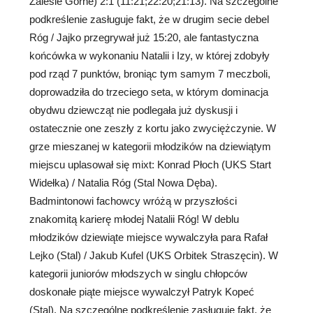
Zalesie Górne) 2:1 (11:21;22:20;21:13). Na szczególne
podkreślenie zasługuje fakt, że w drugim secie debel
Róg / Jajko przegrywał już 15:20, ale fantastyczna
końcówka w wykonaniu Natalii i Izy, w której zdobyły
pod rząd 7 punktów, broniąc tym samym 7 meczboli,
doprowadziła do trzeciego seta, w którym dominacja
obydwu dziewcząt nie podlegała już dyskusji i
ostatecznie one zeszły z kortu jako zwyciężczynie. W
grze mieszanej w kategorii młodzików na dziewiątym
miejscu uplasował się mixt: Konrad Płoch (UKS Start
Widełka) / Natalia Róg (Stal Nowa Dęba).
Badmintonowi fachowcy wróżą w przyszłości
znakomitą karierę młodej Natalii Róg! W deblu
młodzików dziewiąte miejsce wywalczyła para Rafał
Lejko (Stal) / Jakub Kufel (UKS Orbitek Straszęcin). W
kategorii juniorów młodszych w singlu chłopców
doskonałe piąte miejsce wywalczył Patryk Kopeć
(Stal). Na szczególne podkreślenie zasługuje fakt, że