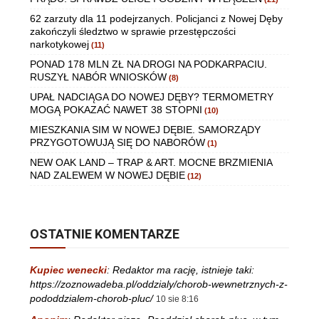
62 zarzuty dla 11 podejrzanych. Policjanci z Nowej Dęby
zakończyli śledztwo w sprawie przestępczości
narkotykowej
(11)
PONAD 178 MLN ZŁ NA DROGI NA PODKARPACIU.
RUSZYŁ NABÓR WNIOSKÓW
(8)
UPAŁ NADCIĄGA DO NOWEJ DĘBY? TERMOMETRY
MOGĄ POKAZAĆ NAWET 38 STOPNI
(10)
MIESZKANIA SIM W NOWEJ DĘBIE. SAMORZĄDY
PRZYGOTOWUJĄ SIĘ DO NABORÓW
(1)
NEW OAK LAND – TRAP & ART. MOCNE BRZMIENIA
NAD ZALEWEM W NOWEJ DĘBIE
(12)
OSTATNIE KOMENTARZE
Kupiec wenecki
:
Redaktor ma rację, istnieje taki:
https://zoznowadeba.pl/oddzialy/chorob-wewnetrznych-z-
pododdzialem-chorob-pluc/
10 sie 8:16