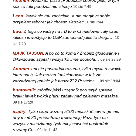
Anonim
:
Redaktor pisze „Pooddzial chorob pluc, w tym
sek ze taki poodzial nie istnieje
10 sie 7:49
Lena
:
lawek sie mu zachcialo, a nie moglbys sobie
przyniesc taboret jak chcesz siedziec
10 sie 7:44
Ewa
:
Z tego co widzę na FB to w Chmielowie cały czas
jakieś i inwestycje to OSP samochód jakiś to droga…
10
sie 7:20
MAJK TAJSON
:
A po co to komu? Zrobisz głosowanie i
zlikwidować szpital i wszystko inne dookoła…
09 sie 23:29
Anonim
:
oni nie postradali rozumu, tylko mysla o swoich
interesach. Jak mozna funkcjonowac w tak zle
zarzadzanej gminie jak nasza??? Przeciez…
09 sie 19:04
buntownik
:
mógłby jakiś urzędnik poruszyć sprawę
braku ławek wokół placu zabaw nad zalewem masakra.
09 sie 17:20
mądry
:
Tylko skąd wezmą 5100 mieszkańców w gminie
aby mieć 30 procentową frekwencję.Poza tym nie
wszyscy mieszkańcy tych miejscowości postradali
rozumy.Ci…
09 sie 11:43