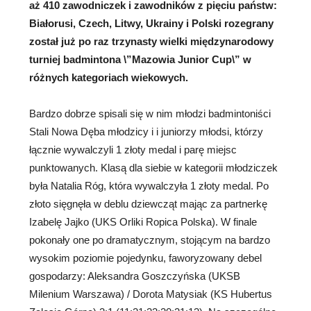
aż 410 zawodniczek i zawodników z pięciu państw:
Białorusi, Czech, Litwy, Ukrainy
i Polski rozegrany
został już po raz trzynasty wielki międzynarodowy
turniej badmintona \”Mazowia Junior Cup\” w
różnych kategoriach wiekowych.
Bardzo dobrze spisali się w nim młodzi badmintoniści
Stali Nowa Dęba młodzicy i i juniorzy młodsi, którzy
łącznie wywalczyli 1 złoty medal i parę miejsc
punktowanych. Klasą dla siebie w kategorii młodziczek
była Natalia Róg, która wywalczyła 1 złoty medal. Po
złoto sięgnęła w deblu dziewcząt mając za partnerkę
Izabelę Jajko (UKS Orliki Ropica Polska). W finale
pokonały one po dramatycznym, stojącym na bardzo
wysokim poziomie pojedynku, faworyzowany debel
gospodarzy: Aleksandra Goszczyńska (UKSB
Milenium Warszawa) / Dorota Matysiak (KS Hubertus