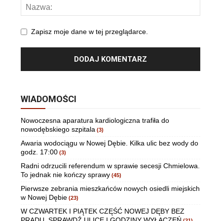
Zapisz moje dane w tej przeglądarce.
WIADOMOŚCI
Nowoczesna aparatura kardiologiczna trafiła do
nowodębskiego szpitala
(3)
Awaria wodociągu w Nowej Dębie. Kilka ulic bez wody do
godz. 17:00
(3)
Radni odrzucili referendum w sprawie secesji Chmielowa.
To jednak nie kończy sprawy
(45)
Pierwsze zebrania mieszkańców nowych osiedli miejskich
w Nowej Dębie
(23)
W CZWARTEK I PIĄTEK CZĘŚĆ NOWEJ DĘBY BEZ
PRĄDU. SPRAWDŹ ULICE I GODZINY WYŁĄCZEŃ
(21)