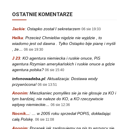
OSTATNIE KOMENTARZE
Jackie
:
Ostapko został I sekretarzem
06 sie 19:33
Helka
:
Przecież Chmielów nigdzie nie wyjdzie , to
wiadomo jest od dawna . Tylko Ostapko bije pianę i myśli
, że…
06 sie 19:30
J 23
:
KO agentura niemiecka i ruskie onuce, PiS
agentura Rzymian amerykańskich i ruskie onuce a gdzie
agentura polska?
06 sie 15:40
infonowadeba.pl
:
Aktualizacja: Dostawa wody
przywrócona!
06 sie 13:51
Anonim
:
Mieszkaniec pomyliles sie ja nie glosuje za KO i
tym bardziej, nie naleze do KO, a KO rzeczywiscie
wplywy niemieckie…
06 sie 12:36
Nocnik...
:
… w 2005 roku sprzedał POPiS, dokładając
całą Polskę.
06 sie 11:08
Anonim
:
Poranek jak zaglosujemy na pis to wszyscy sie