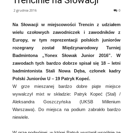
Trencinie na Słowacji
2 grudnia 2016
0
Na Słowacji w miejscowości Trencin z udziałem
wielu czołowych zawodniczek i zawodników z
Europy, w tym reprezentacji polskich juniorów
rozegrany został Międzynarodowy Turniej
Badmintona „Yonex Słowak Junior 2016”. W
zawodach tych bardzo dobrze spisał się 18 – letni
badmintonista Stali Nowa Dęba, członek kadry
Polski Juniorów U – 19 Patryk Kopeć.
W grze mieszanej bardzo dobre piąte miejsce
wywalczył mixt w składzie: Patryk Kopeć (Stal) /
Aleksandra Goszczyńska (UKSB Millenium
Warszawa). Do miejsca na podium zabrakło bardzo
niewiele.
W grze podwójnej, w której Patryk wystąpił wspólnie ze