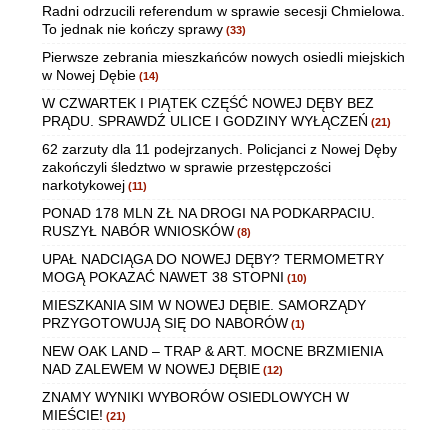
Radni odrzucili referendum w sprawie secesji Chmielowa.
To jednak nie kończy sprawy
(33)
Pierwsze zebrania mieszkańców nowych osiedli miejskich
w Nowej Dębie
(14)
W CZWARTEK I PIĄTEK CZĘŚĆ NOWEJ DĘBY BEZ
PRĄDU. SPRAWDŹ ULICE I GODZINY WYŁĄCZEŃ
(21)
62 zarzuty dla 11 podejrzanych. Policjanci z Nowej Dęby
zakończyli śledztwo w sprawie przestępczości
narkotykowej
(11)
PONAD 178 MLN ZŁ NA DROGI NA PODKARPACIU.
RUSZYŁ NABÓR WNIOSKÓW
(8)
UPAŁ NADCIĄGA DO NOWEJ DĘBY? TERMOMETRY
MOGĄ POKAZAĆ NAWET 38 STOPNI
(10)
MIESZKANIA SIM W NOWEJ DĘBIE. SAMORZĄDY
PRZYGOTOWUJĄ SIĘ DO NABORÓW
(1)
NEW OAK LAND – TRAP & ART. MOCNE BRZMIENIA
NAD ZALEWEM W NOWEJ DĘBIE
(12)
ZNAMY WYNIKI WYBORÓW OSIEDLOWYCH W
MIEŚCIE!
(21)