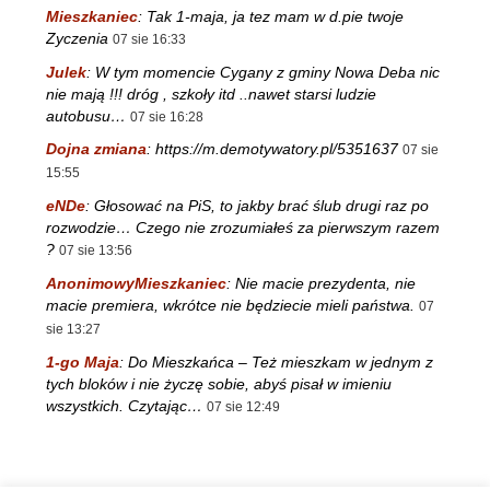
Mieszkaniec
:
Tak 1-maja, ja tez mam w d.pie twoje
Zyczenia
07 sie 16:33
Julek
:
W tym momencie Cygany z gminy Nowa Deba nic
nie mają !!! dróg , szkoły itd ..nawet starsi ludzie
autobusu…
07 sie 16:28
Dojna zmiana
:
https://m.demotywatory.pl/5351637
07 sie
15:55
eNDe
:
Głosować na PiS, to jakby brać ślub drugi raz po
rozwodzie… Czego nie zrozumiałeś za pierwszym razem
?
07 sie 13:56
AnonimowyMieszkaniec
:
Nie macie prezydenta, nie
macie premiera, wkrótce nie będziecie mieli państwa.
07
sie 13:27
1-go Maja
:
Do Mieszkańca – Też mieszkam w jednym z
tych bloków i nie życzę sobie, abyś pisał w imieniu
wszystkich. Czytając…
07 sie 12:49