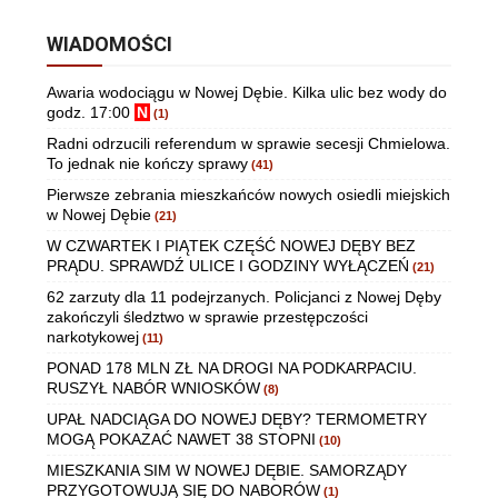
WIADOMOŚCI
Awaria wodociągu w Nowej Dębie. Kilka ulic bez wody do
godz. 17:00
N
(1)
Radni odrzucili referendum w sprawie secesji Chmielowa.
To jednak nie kończy sprawy
(41)
Pierwsze zebrania mieszkańców nowych osiedli miejskich
w Nowej Dębie
(21)
W CZWARTEK I PIĄTEK CZĘŚĆ NOWEJ DĘBY BEZ
PRĄDU. SPRAWDŹ ULICE I GODZINY WYŁĄCZEŃ
(21)
62 zarzuty dla 11 podejrzanych. Policjanci z Nowej Dęby
zakończyli śledztwo w sprawie przestępczości
narkotykowej
(11)
PONAD 178 MLN ZŁ NA DROGI NA PODKARPACIU.
RUSZYŁ NABÓR WNIOSKÓW
(8)
UPAŁ NADCIĄGA DO NOWEJ DĘBY? TERMOMETRY
MOGĄ POKAZAĆ NAWET 38 STOPNI
(10)
MIESZKANIA SIM W NOWEJ DĘBIE. SAMORZĄDY
PRZYGOTOWUJĄ SIĘ DO NABORÓW
(1)