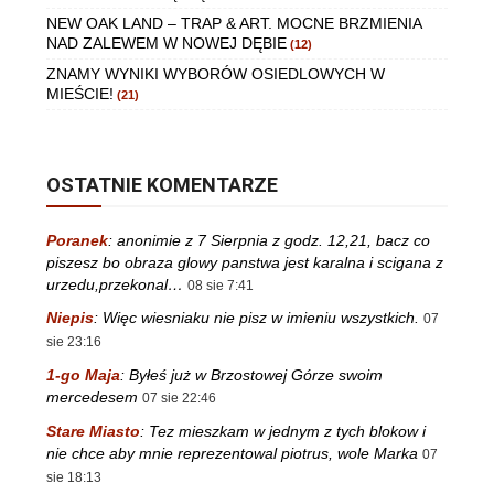
NEW OAK LAND – TRAP & ART. MOCNE BRZMIENIA
NAD ZALEWEM W NOWEJ DĘBIE
(12)
ZNAMY WYNIKI WYBORÓW OSIEDLOWYCH W
MIEŚCIE!
(21)
OSTATNIE KOMENTARZE
Poranek
:
anonimie z 7 Sierpnia z godz. 12,21, bacz co
piszesz bo obraza glowy panstwa jest karalna i scigana z
urzedu,przekonal…
08 sie 7:41
Niepis
:
Więc wiesniaku nie pisz w imieniu wszystkich.
07
sie 23:16
1-go Maja
:
Byłeś już w Brzostowej Górze swoim
mercedesem
07 sie 22:46
Stare Miasto
:
Tez mieszkam w jednym z tych blokow i
nie chce aby mnie reprezentowal piotrus, wole Marka
07
sie 18:13