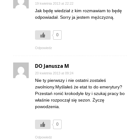
19 kwietnia 2013 at 22:22
Jak będę wiedział z kim rozmawiam to będę
odpowiadał. Sorry ja jestem mężczyzną.
0
Odpowiedz
DO Janusza M
20 kwietnia 2013 at 09:24
Nie ty pierwszy i nie ostatni zostaleś
zwolniony.Myślałeś że etat to do emerytury?
Przestań ronić krokodyle łzy i szukaj pracy bo
właśnie rozpoczął się sezon. Życzę
powodzenia.
0
Odpowiedz