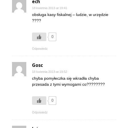
ech
18 kwietnia 2013 at 19:41
obsługa kasy fiskalnej – ludzie, w urzędzie
????
0
Odpowiedz
Gosc
18 kwietnia 2013 at 19:52
chyba pomyłeczka się wkradła chyba
przesada z tymi wymogami co????????
0
Odpowiedz