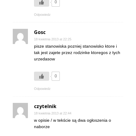
0
Odpowiedz
Gosc
18 kwietnia 2013 at 22:25
pisze stanowiska pozniej stanowisko ktore i
tak jest zajete przez rodzinke ktoregos z tych
urzedasow
0
Odpowiedz
czytelnik
18 kwietnia 2013 at 22:44
w opisie / w tekście są dwa ogłoszenia o
naborze