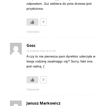
odpowiem: Już siekiera do pnia drzewa jest
przyłożona.
0
Odpowiedz
Gosc
19 kwietnia 2013 at 21:36
A czy to nie pierwsza pani dyrektor uderzyła w
twoja rodzinę zwalniając cię? Sorry, fakt ona
jest radną :(
0
Odpowiedz
Janusz Markowicz