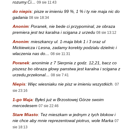
rozumy.Ci…
09 sie 11:43
do niepis
:
pisze w imieniu 99 %, 1 % i ty nie maja nic do
gadania
08 sie 18:34
Anonim
:
Poranek, nie bede ci przypominal, ze obraza
premiera jest tez karalna i scigana z urzedu
08 sie 13:12
Anonim
:
mieszkancy ul. 1-maja blok 1 i 3 oraz ul
Mickiewicza i Lesna, zadamy korekty podzialu dzielnic i
wlaczenia nas do…
08 sie 11:31
Poranek
:
anonimie z 7 Sierpnia z godz. 12,21, bacz co
piszesz bo obraza glowy panstwa jest karalna i scigana z
urzedu,przekonal…
08 sie 7:41
Niepis
:
Więc wiesniaku nie pisz w imieniu wszystkich.
07
sie 23:16
1-go Maja
:
Byłeś już w Brzostowej Górze swoim
mercedesem
07 sie 22:46
Stare Miasto
:
Tez mieszkam w jednym z tych blokow i
nie chce aby mnie reprezentowal piotrus, wole Marka
07
sie 18:13