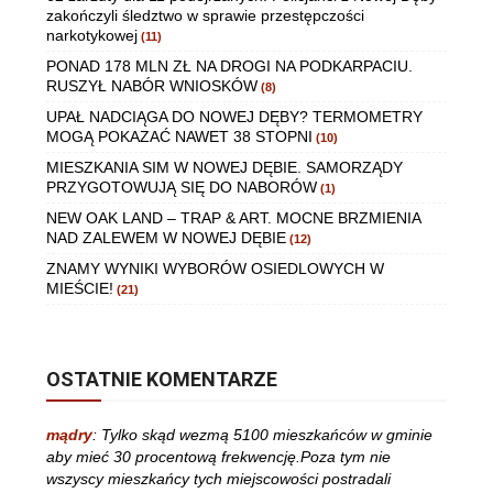
zakończyli śledztwo w sprawie przestępczości
narkotykowej
(11)
PONAD 178 MLN ZŁ NA DROGI NA PODKARPACIU.
RUSZYŁ NABÓR WNIOSKÓW
(8)
UPAŁ NADCIĄGA DO NOWEJ DĘBY? TERMOMETRY
MOGĄ POKAZAĆ NAWET 38 STOPNI
(10)
MIESZKANIA SIM W NOWEJ DĘBIE. SAMORZĄDY
PRZYGOTOWUJĄ SIĘ DO NABORÓW
(1)
NEW OAK LAND – TRAP & ART. MOCNE BRZMIENIA
NAD ZALEWEM W NOWEJ DĘBIE
(12)
ZNAMY WYNIKI WYBORÓW OSIEDLOWYCH W
MIEŚCIE!
(21)
OSTATNIE KOMENTARZE
mądry
:
Tylko skąd wezmą 5100 mieszkańców w gminie
aby mieć 30 procentową frekwencję.Poza tym nie
wszyscy mieszkańcy tych miejscowości postradali