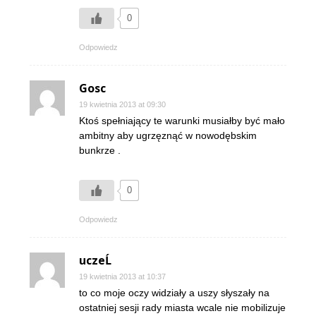
0
Odpowiedz
Gosc
19 kwietnia 2013 at 09:30
Ktoś spełniający te warunki musiałby być mało
ambitny aby ugrzęznąć w nowodębskim
bunkrze .
0
Odpowiedz
uczeĹ
19 kwietnia 2013 at 10:37
to co moje oczy widziały a uszy słyszały na
ostatniej sesji rady miasta wcale nie mobilizuje