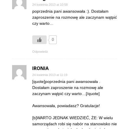
24 kwietnia 2013 at 10:58
poprzednia pani awansowała :). Dostałam
zaproszenie na rozmowę ale zaczynam wątpić
czy warto…
0
Odpowiedz
IRONIA
24 kwietnia 2013 at 11:19
[quote]poprzednia pani awansowała .
Dostałam zaproszenie na rozmowę ale
zaczynam wątpić czy warto…[/quote]
Awansowała, powiadasz? Gratulacje!
[b]WARTO JEDNAK WIEDZIEĆ, ŻE: W wielu
samorządach robi się nabór na stanowisko nie