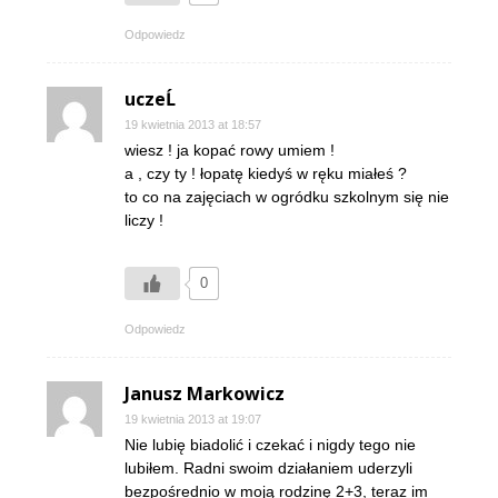
Odpowiedz
uczeĹ
19 kwietnia 2013 at 18:57
wiesz ! ja kopać rowy umiem !
a , czy ty ! łopatę kiedyś w ręku miałeś ?
to co na zajęciach w ogródku szkolnym się nie
liczy !
0
Odpowiedz
Janusz Markowicz
19 kwietnia 2013 at 19:07
Nie lubię biadolić i czekać i nigdy tego nie
lubiłem. Radni swoim działaniem uderzyli
bezpośrednio w moją rodzinę 2+3, teraz im