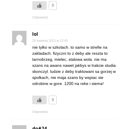
0
Odpowiedz
lol
20 kwietnia 2013 at 22:45
nie tylko w szkolach. to samo w strefie na
zakladach. fizyczni to z deby ale reszta to
tarnobrzeg, mielec, stalowa wola. nie ma
szans na awans nawet jakbys w trakcie studia
skonczyl. ludzie z deby traktowani sa gorzej w
spolkach, nie maja szans by wspiac sie
odrobine w gore. 1200 na reke i siema!
0
Odpowiedz
do#24