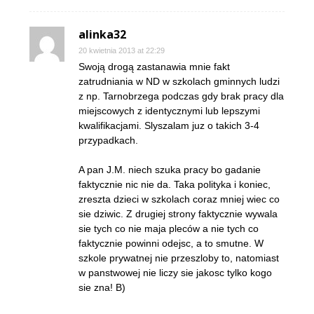
alinka32
20 kwietnia 2013 at 22:29
Swoją drogą zastanawia mnie fakt
zatrudniania w ND w szkolach gminnych ludzi
z np. Tarnobrzega podczas gdy brak pracy dla
miejscowych z identycznymi lub lepszymi
kwalifikacjami. Slyszalam juz o takich 3-4
przypadkach.
A pan J.M. niech szuka pracy bo gadanie
faktycznie nic nie da. Taka polityka i koniec,
zreszta dzieci w szkolach coraz mniej wiec co
sie dziwic. Z drugiej strony faktycznie wywala
sie tych co nie maja pleców a nie tych co
faktycznie powinni odejsc, a to smutne. W
szkole prywatnej nie przeszloby to, natomiast
w panstwowej nie liczy sie jakosc tylko kogo
sie zna! B)