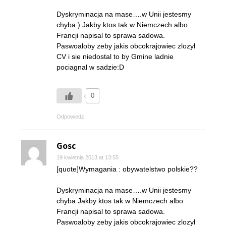
Dyskryminacja na mase….w Unii jestesmy
chyba:) Jakby ktos tak w Niemczech albo
Francji napisal to sprawa sadowa.
Paswoaloby zeby jakis obcokrajowiec zlozyl
CV i sie niedostal to by Gmine ladnie
pociagnal w sadzie:D
0
Odpowiedz
Gosc
19 kwietnia 2013 at 13:55
[quote]Wymagania : obywatelstwo polskie??
Dyskryminacja na mase….w Unii jestesmy
chyba Jakby ktos tak w Niemczech albo
Francji napisal to sprawa sadowa.
Paswoaloby zeby jakis obcokrajowiec zlozyl