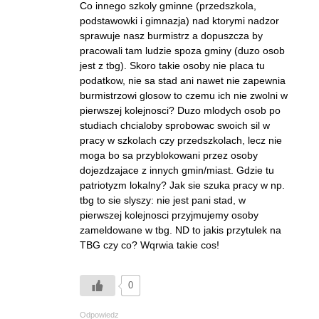
Co innego szkoly gminne (przedszkola,
podstawowki i gimnazja) nad ktorymi nadzor
sprawuje nasz burmistrz a dopuszcza by
pracowali tam ludzie spoza gminy (duzo osob
jest z tbg). Skoro takie osoby nie placa tu
podatkow, nie sa stad ani nawet nie zapewnia
burmistrzowi glosow to czemu ich nie zwolni w
pierwszej kolejnosci? Duzo mlodych osob po
studiach chcialoby sprobowac swoich sil w
pracy w szkolach czy przedszkolach, lecz nie
moga bo sa przyblokowani przez osoby
dojezdzajace z innych gmin/miast. Gdzie tu
patriotyzm lokalny? Jak sie szuka pracy w np.
tbg to sie slyszy: nie jest pani stad, w
pierwszej kolejnosci przyjmujemy osoby
zameldowane w tbg. ND to jakis przytulek na
TBG czy co? Wqrwia takie cos!
0
Odpowiedz