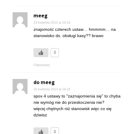
meeg
23 kwietnia 2013 at 16:10
znajomość czterech ustaw… hmmmm… na
stanowisko ds. obsługi kasy?? brawo
0
Odpowiedz
do meeg
23 kwietnia 2013 at 16:16
spox 4 ustawy to "zaznajomienia się" to chyba
nie wymóg nie do przeskoczenia nie?
więcej chętnych niż stanowisk więc co się
dziwisz
0