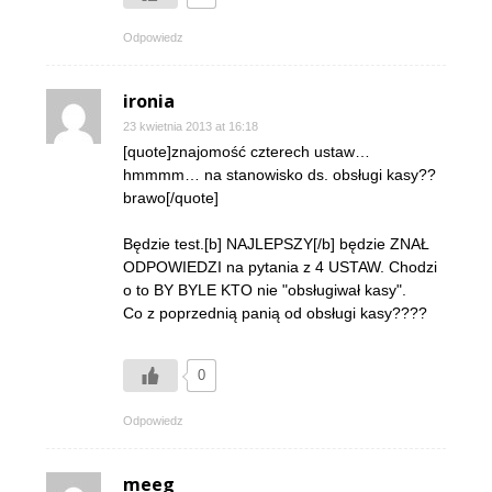
Odpowiedz
ironia
23 kwietnia 2013 at 16:18
[quote]znajomość czterech ustaw…
hmmmm… na stanowisko ds. obsługi kasy??
brawo[/quote]
Będzie test.[b] NAJLEPSZY[/b] będzie ZNAŁ
ODPOWIEDZI na pytania z 4 USTAW. Chodzi
o to BY BYLE KTO nie "obsługiwał kasy".
Co z poprzednią panią od obsługi kasy????
0
Odpowiedz
meeg