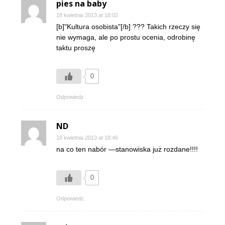
pies na baby
18 kwietnia 2013 at 18:02
[b]"Kultura osobista"[/b] ??? Takich rzeczy się
nie wymaga, ale po prostu ocenia, odrobinę
taktu proszę
0
Odpowiedz
ND
18 kwietnia 2013 at 18:46
na co ten nabór —stanowiska już rozdane!!!!
0
Odpowiedz