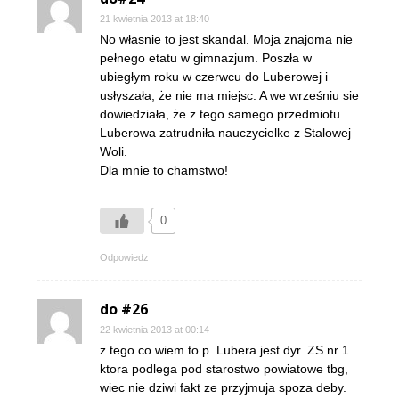
21 kwietnia 2013 at 18:40
No własnie to jest skandal. Moja znajoma nie
pełnego etatu w gimnazjum. Poszła w
ubiegłym roku w czerwcu do Luberowej i
usłyszała, że nie ma miejsc. A we wrześniu sie
dowiedziała, że z tego samego przedmiotu
Luberowa zatrudniła nauczycielke z Stalowej
Woli.
Dla mnie to chamstwo!
0
Odpowiedz
do #26
22 kwietnia 2013 at 00:14
z tego co wiem to p. Lubera jest dyr. ZS nr 1
ktora podlega pod starostwo powiatowe tbg,
wiec nie dziwi fakt ze przyjmuja spoza deby.