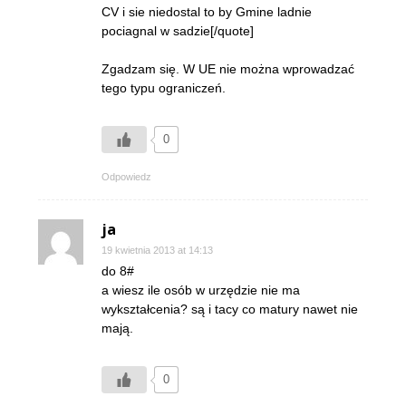
CV i sie niedostal to by Gmine ladnie
pociagnal w sadzie[/quote]
Zgadzam się. W UE nie można wprowadzać
tego typu ograniczeń.
0
Odpowiedz
ja
19 kwietnia 2013 at 14:13
do 8#
a wiesz ile osób w urzędzie nie ma
wykształcenia? są i tacy co matury nawet nie
mają.
0