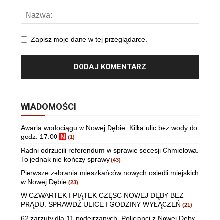
Zapisz moje dane w tej przeglądarce.
WIADOMOŚCI
Awaria wodociągu w Nowej Dębie. Kilka ulic bez wody do
godz. 17:00
N
(1)
Radni odrzucili referendum w sprawie secesji Chmielowa.
To jednak nie kończy sprawy
(43)
Pierwsze zebrania mieszkańców nowych osiedli miejskich
w Nowej Dębie
(23)
W CZWARTEK I PIĄTEK CZĘŚĆ NOWEJ DĘBY BEZ
PRĄDU. SPRAWDŹ ULICE I GODZINY WYŁĄCZEŃ
(21)
62 zarzuty dla 11 podejrzanych. Policjanci z Nowej Dęby