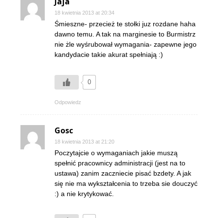
Jaja
18 kwietnia 2013 at 20:34
Śmieszne- przecież te stołki juz rozdane haha
dawno temu. A tak na marginesie to Burmistrz
nie żle wyśrubował wymagania- zapewne jego
kandydacie takie akurat spełniają :)
0
Odpowiedz
Gosc
18 kwietnia 2013 at 21:20
Poczytajcie o wymaganiach jakie muszą
spełnić pracownicy administracji (jest na to
ustawa) zanim zaczniecie pisać bzdety. A jak
się nie ma wykształcenia to trzeba sie douczyć
:) a nie krytykować.