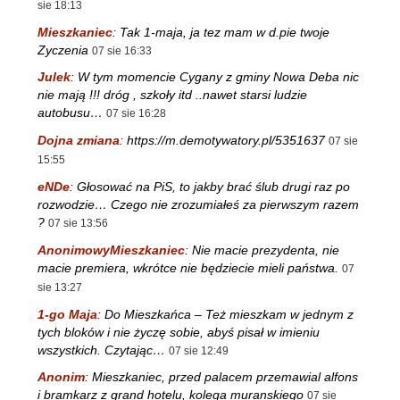
sie 18:13
Mieszkaniec
:
Tak 1-maja, ja tez mam w d.pie twoje
Zyczenia
07 sie 16:33
Julek
:
W tym momencie Cygany z gminy Nowa Deba nic
nie mają !!! dróg , szkoły itd ..nawet starsi ludzie
autobusu…
07 sie 16:28
Dojna zmiana
:
https://m.demotywatory.pl/5351637
07 sie
15:55
eNDe
:
Głosować na PiS, to jakby brać ślub drugi raz po
rozwodzie… Czego nie zrozumiałeś za pierwszym razem
?
07 sie 13:56
AnonimowyMieszkaniec
:
Nie macie prezydenta, nie
macie premiera, wkrótce nie będziecie mieli państwa.
07
sie 13:27
1-go Maja
:
Do Mieszkańca – Też mieszkam w jednym z
tych bloków i nie życzę sobie, abyś pisał w imieniu
wszystkich. Czytając…
07 sie 12:49
Anonim
:
Mieszkaniec, przed palacem przemawial alfons
i bramkarz z grand hotelu, kolega muranskiego
07 sie