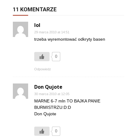
11 KOMENTARZE
lol
29 marca 2010 at 14:51
trzeba wyremontować odkryty basen
0
Odpowiedz
Don Qujote
30 marca 2010 at 12:05
MARNE 6-7 mln TO BAJKA PANIE
BURMISTRZU:D:D
Don Qujote
0