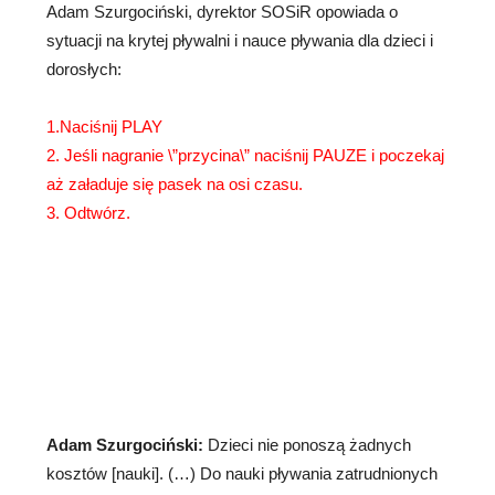
Adam Szurgociński, dyrektor SOSiR opowiada o
sytuacji na krytej pływalni i nauce pływania dla dzieci i
dorosłych:
1.Naciśnij PLAY
2. Jeśli nagranie
\”przycina\” naciśnij PAUZE i poczekaj
aż załaduje się pasek na osi czasu.
3. Odtwórz.
Adam Szurgociński:
Dzieci nie ponoszą żadnych
kosztów [nauki]. (…) Do nauki pływania zatrudnionych