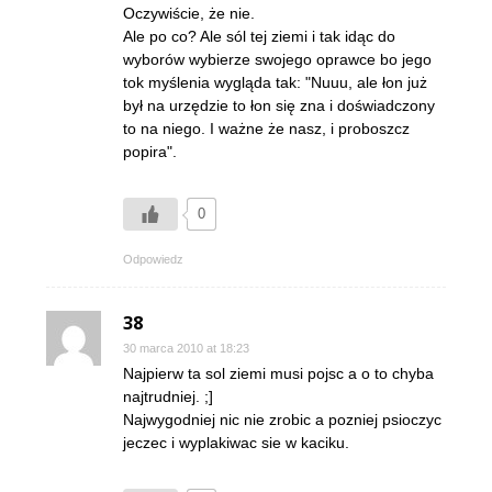
Oczywiście, że nie.
Ale po co? Ale sól tej ziemi i tak idąc do
wyborów wybierze swojego oprawce bo jego
tok myślenia wygląda tak: "Nuuu, ale łon już
był na urzędzie to łon się zna i doświadczony
to na niego. I ważne że nasz, i proboszcz
popira".
0
Odpowiedz
38
30 marca 2010 at 18:23
Najpierw ta sol ziemi musi pojsc a o to chyba
najtrudniej. ;]
Najwygodniej nic nie zrobic a pozniej psioczyc
jeczec i wyplakiwac sie w kaciku.