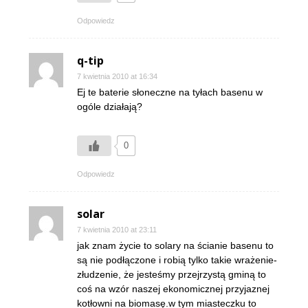
Odpowiedz
q-tip
7 kwietnia 2010 at 16:34
Ej te baterie słoneczne na tyłach basenu w
ogóle działają?
0
Odpowiedz
solar
7 kwietnia 2010 at 23:11
jak znam życie to solary na ścianie basenu to
są nie podłączone i robią tylko takie wrażenie-
złudzenie, że jesteśmy przejrzystą gminą to
coś na wzór naszej ekonomicznej przyjaznej
kotłowni na biomasę.w tym miasteczku to