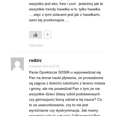
wszystko jest eko, free i cool . jesteśmy jak te
wszystkie trendy hasełka w tv. tylko hasełka
….więc z tymi solarami jest jak z hasełkami,
sami się przekonajcie …
0
Odpowiedz
rodzic
8 kwietnia 2010 at 22:42
Panie Dyrektorze SOSIR-u wypowiedział się
Pan na temat nauki pływania, ze prowadzone
są zajęcia z dziećmi szkolnymi z terenu miasta
i gminy, ale nie powiedział Pan o tym,że nie
wszystkie dzieci (klasy szkół podstawowych
czy gimnazjum) biorą udział w tej nauce? Co
to za uwarunkowania, czy to nie jest
wyróżnianie czy dyskryminacja. Jak mamy
rozumieć całą ta sytuację ? Wspomniał Pan