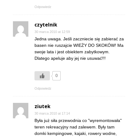
Odpowiedz
czytelnik
30 marca 2010 at 12:59
Jedna uwaga. Jeśli zaczniecie się zabierać za
basen nie ruszajcie WIEŻY DO SKOKÓW! Ma
swoje lata i jest obiektem zabytkowym.
Dlatego apeluje aby jej nie usuwać!!!
0
Odpowiedz
ziutek
30 marca 2010 at 17:14
Była już siła przewodnia co "wyremontowała"
teren rekreacyjny nad zalewem. Były tam
domki kempingowe, kajaki, rowery wodne,