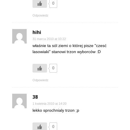
0
Odpowiedz
hihi
31 marca 2010 at 10:22
właśnie ta sól ziemi o której pisze "czesć
lasowiaki" stanowi trzon wyborców :D
0
Odpowiedz
38
1 kwietnia 2010 at 14:20
lekko sprochnialy trzon ;p
0