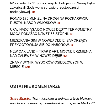
62 zarzuty dla 11 podejrzanych. Policjanci z Nowej Dęby
zakończyli śledztwo w sprawie przestępczości
narkotykowej
(11)
PONAD 178 MLN ZŁ NA DROGI NA PODKARPACIU.
RUSZYŁ NABÓR WNIOSKÓW
(8)
UPAŁ NADCIĄGA DO NOWEJ DĘBY? TERMOMETRY
MOGĄ POKAZAĆ NAWET 38 STOPNI
(10)
MIESZKANIA SIM W NOWEJ DĘBIE. SAMORZĄDY
PRZYGOTOWUJĄ SIĘ DO NABORÓW
(1)
NEW OAK LAND – TRAP & ART. MOCNE BRZMIENIA
NAD ZALEWEM W NOWEJ DĘBIE
(12)
ZNAMY WYNIKI WYBORÓW OSIEDLOWYCH W
MIEŚCIE!
(21)
OSTATNIE KOMENTARZE
Stare Miasto
:
Tez mieszkam w jednym z tych blokow i
nie chce aby mnie reprezentowal piotrus, wole Marka
07