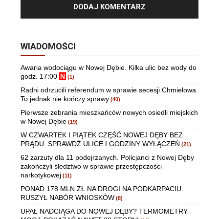
WIADOMOŚCI
Awaria wodociągu w Nowej Dębie. Kilka ulic bez wody do
godz. 17:00
N
(1)
Radni odrzucili referendum w sprawie secesji Chmielowa.
To jednak nie kończy sprawy
(40)
Pierwsze zebrania mieszkańców nowych osiedli miejskich
w Nowej Dębie
(19)
W CZWARTEK I PIĄTEK CZĘŚĆ NOWEJ DĘBY BEZ
PRĄDU. SPRAWDŹ ULICE I GODZINY WYŁĄCZEŃ
(21)
62 zarzuty dla 11 podejrzanych. Policjanci z Nowej Dęby
zakończyli śledztwo w sprawie przestępczości
narkotykowej
(11)
PONAD 178 MLN ZŁ NA DROGI NA PODKARPACIU.
RUSZYŁ NABÓR WNIOSKÓW
(8)
UPAŁ NADCIĄGA DO NOWEJ DĘBY? TERMOMETRY