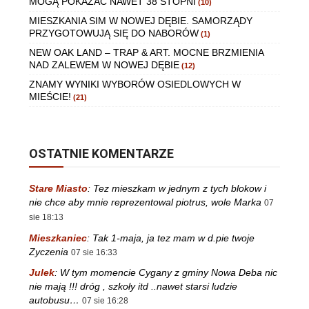
MOGĄ POKAZAĆ NAWET 38 STOPNI
(10)
MIESZKANIA SIM W NOWEJ DĘBIE. SAMORZĄDY
PRZYGOTOWUJĄ SIĘ DO NABORÓW
(1)
NEW OAK LAND – TRAP & ART. MOCNE BRZMIENIA
NAD ZALEWEM W NOWEJ DĘBIE
(12)
ZNAMY WYNIKI WYBORÓW OSIEDLOWYCH W
MIEŚCIE!
(21)
OSTATNIE KOMENTARZE
Stare Miasto
:
Tez mieszkam w jednym z tych blokow i
nie chce aby mnie reprezentowal piotrus, wole Marka
07
sie 18:13
Mieszkaniec
:
Tak 1-maja, ja tez mam w d.pie twoje
Zyczenia
07 sie 16:33
Julek
:
W tym momencie Cygany z gminy Nowa Deba nic
nie mają !!! dróg , szkoły itd ..nawet starsi ludzie
autobusu…
07 sie 16:28