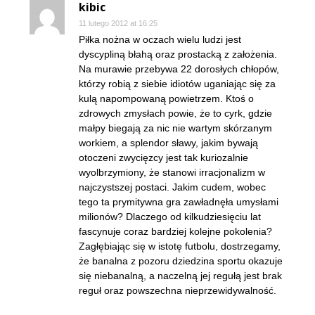
kibic
11 lutego 2012 at 16:25
Piłka nożna w oczach wielu ludzi jest
dyscypliną błahą oraz prostacką z założenia.
Na murawie przebywa 22 dorosłych chłopów,
którzy robią z siebie idiotów uganiając się za
kulą napompowaną powietrzem. Ktoś o
zdrowych zmysłach powie, że to cyrk, gdzie
małpy biegają za nic nie wartym skórzanym
workiem, a splendor sławy, jakim bywają
otoczeni zwycięzcy jest tak kuriozalnie
wyolbrzymiony, że stanowi irracjonalizm w
najczystszej postaci. Jakim cudem, wobec
tego ta prymitywna gra zawładnęła umysłami
milionów? Dlaczego od kilkudziesięciu lat
fascynuje coraz bardziej kolejne pokolenia?
Zagłębiając się w istotę futbolu, dostrzegamy,
że banalna z pozoru dziedzina sportu okazuje
się niebanalną, a naczelną jej regułą jest brak
reguł oraz powszechna nieprzewidywalność.