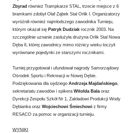
Zbyrad
również Trampkarze STAL, trzecie miejsce z 6
bramkami zdobył Olaf Ząbek Stal Orlik I. Organizatorzy
wyróżnili również najmłodszego zawodnika Turnieju,
którym okazał się
Patryk Dudziak
rocznik 2003. Na
szczególnie uznanie zasłużyła drużyna Orlik Stal Nowa
Dęba II, której zawodnicy mimo różnicy wieku toczyli
wyrównane pojedynki ze starszymi rocznikami.
Turniej przygotował i ufundował nagrody Samorządowy
Ośrodek Sportu i Rekreacji w Nowej Dębie.
Podziękowania dla sędziego
Andrzeja Majdańskiego
,
sekretariatu zawodów i spikera
Witolda Bala
oraz
Dyrekcji Zespołu Szkół Nr 1, Zakładowi Produkcji Wody
Dębianka oraz
Wojciechowi Śmiechowi
z firmy
RESACO za pomoc w organizacji turnieju.
WYNIKI