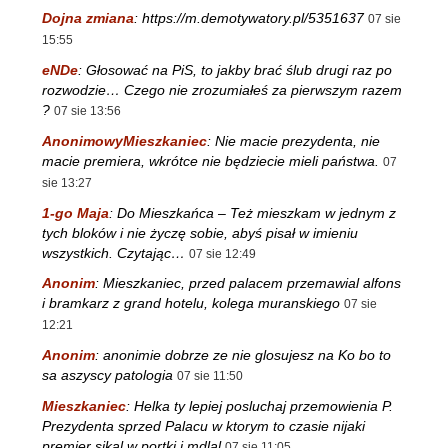
Dojna zmiana
:
https://m.demotywatory.pl/5351637
07 sie
15:55
eNDe
:
Głosować na PiS, to jakby brać ślub drugi raz po
rozwodzie… Czego nie zrozumiałeś za pierwszym razem
?
07 sie 13:56
AnonimowyMieszkaniec
:
Nie macie prezydenta, nie
macie premiera, wkrótce nie będziecie mieli państwa.
07
sie 13:27
1-go Maja
:
Do Mieszkańca – Też mieszkam w jednym z
tych bloków i nie życzę sobie, abyś pisał w imieniu
wszystkich. Czytając…
07 sie 12:49
Anonim
:
Mieszkaniec, przed palacem przemawial alfons
i bramkarz z grand hotelu, kolega muranskiego
07 sie
12:21
Anonim
:
anonimie dobrze ze nie glosujesz na Ko bo to
sa aszyscy patologia
07 sie 11:50
Mieszkaniec
:
Helka ty lepiej posluchaj przemowienia P.
Prezydenta sprzed Palacu w ktorym to czasie nijaki
premier sikal w portki i mdlal
07 sie 11:05