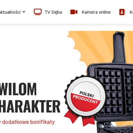
ktualności
TV Dęba
Kamera online
K