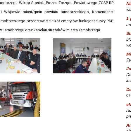
arnobrzegu Wiktor Stasiak, Prezes Zarządu Powiatowego ZOSP RP
Ni
ws
 i Wójtowie miast/gmin powiatu tarnobrzeskiego, Komendanci
1-
arnobrzeskiego przedstawiciele kół emerytów funkcjonariuszy PSP,
m
 w Tarnobrzegu oraz kapelan strażaków miasta Tarnobrzega.
St
bl
wo
Mi
Zy
Ju
De
lu
Do
07
e
ra
pi
A
ni