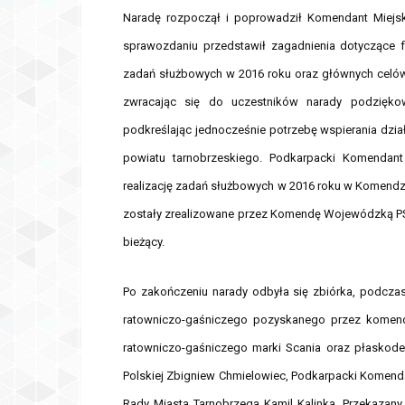
Naradę rozpoczął i poprowadził Komendant Miejsk
sprawozdaniu przedstawił zagadnienia dotyczące f
zadań służbowych w 2016 roku oraz głównych celów 
zwracając się do uczestników narady podzięk
podkreślając jednocześnie potrzebę wspierania dzi
powiatu tarnobrzeskiego. Podkarpacki Komendant
realizację zadań służbowych w 2016 roku w Komendzie
zostały zrealizowane przez Komendę Wojewódzką PSP
bieżący.
Po zakończeniu narady odbyła się zbiórka, podczas
ratowniczo-gaśniczego pozyskanego przez komen
ratowniczo-gaśniczego marki Scania oraz płaskoden
Polskiej Zbigniew Chmielowiec, Podkarpacki Komend
Rady Miasta Tarnobrzega Kamil Kalinka. Przekazany