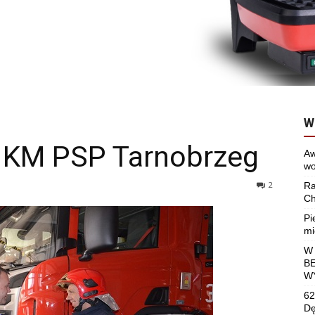
W
 KM PSP Tarnobrzeg
Aw
wo
2
Ra
Ch
Pi
mi
W
B
W
62
Dę