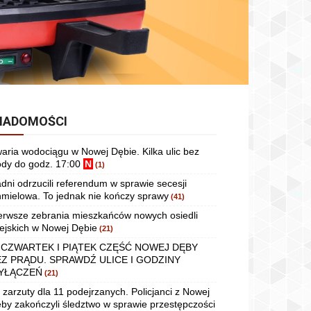
IADOMOŚCI
aria wodociągu w Nowej Dębie. Kilka ulic bez
dy do godz. 17:00
N
(1)
dni odrzucili referendum w sprawie secesji
mielowa. To jednak nie kończy sprawy
(41)
erwsze zebrania mieszkańców nowych osiedli
ejskich w Nowej Dębie
(21)
 CZWARTEK I PIĄTEK CZĘŚĆ NOWEJ DĘBY
EZ PRĄDU. SPRAWDŹ ULICE I GODZINY
YŁĄCZEŃ
(21)
 zarzuty dla 11 podejrzanych. Policjanci z Nowej
by zakończyli śledztwo w sprawie przestępczości