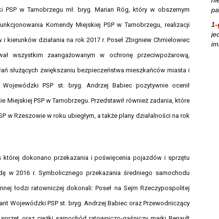
pa
i PSP w Tarnobrzegu mł. bryg. Marian Róg, który w obszernym
1-
unkcjonowania Komendy Miejskiej PSP w Tarnobrzegu, realizacji
je
i kierunków działania na rok 2017 r. Poseł Zbigniew Chmielowiec
im
ował wszystkim zaangażowanym w ochronę przeciwpożarową,
ałań służących zwiększaniu bezpieczeństwa mieszkańców miasta i
 Wojewódzki PSP st. bryg. Andrzej Babiec pozytywnie ocenił
 Miejskiej PSP w Tarnobrzegu. Przedstawił również zadania, które
 w Rzeszowie w roku ubiegłym, a także plany działalności na rok
 której dokonano przekazania i poświęcenia pojazdów i sprzętu
dę w 2016 r. Symbolicznego przekazania średniego samochodu
nej łodzi ratowniczej dokonali: Poseł na Sejm Rzeczypospolitej
ant Wojewódzki PSP st. bryg. Andrzej Babiec oraz Przewodniczący
 sprzęt oraz ciężki samochód ratowniczo-gaśniczy marki Renault