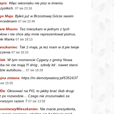
epis
:
Więc wiesniaku nie pisz w imieniu
zystkich.
07 sie 23:16
go Maja
:
Byłeś już w Brzostowej Górze swoim
ercedesem
07 sie 22:46
are Miasto
:
Tez mieszkam w jednym z tych
okow i nie chce aby mnie reprezentowal piotrus,
le Marka
07 sie 18:13
eszkaniec
:
Tak 1-maja, ja tez mam w d.pie twoje
czenia
07 sie 16:33
lek
:
W tym momencie Cygany z gminy Nowa
ba nic nie mają !!! dróg , szkoły itd ..nawet starsi
dzie autobusu…
07 sie 16:28
jna zmiana
:
https://m.demotywatory.pl/5351637
 sie 15:55
NDe
:
Głosować na PiS, to jakby brać ślub drugi
z po rozwodzie… Czego nie zrozumiałeś za
erwszym razem ?
07 sie 13:56
nonimowyMieszkaniec
:
Nie macie prezydenta,
e macie premiera, wkrótce nie będziecie mieli