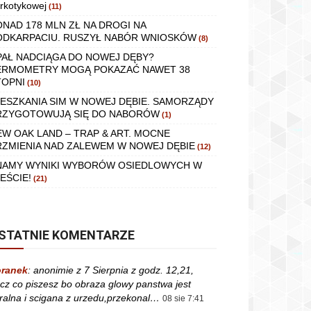
rkotykowej
(11)
ONAD 178 MLN ZŁ NA DROGI NA
ODKARPACIU. RUSZYŁ NABÓR WNIOSKÓW
(8)
PAŁ NADCIĄGA DO NOWEJ DĘBY?
ERMOMETRY MOGĄ POKAZAĆ NAWET 38
TOPNI
(10)
IESZKANIA SIM W NOWEJ DĘBIE. SAMORZĄDY
RZYGOTOWUJĄ SIĘ DO NABORÓW
(1)
EW OAK LAND – TRAP & ART. MOCNE
RZMIENIA NAD ZALEWEM W NOWEJ DĘBIE
(12)
NAMY WYNIKI WYBORÓW OSIEDLOWYCH W
EŚCIE!
(21)
STATNIE KOMENTARZE
ranek
:
anonimie z 7 Sierpnia z godz. 12,21,
cz co piszesz bo obraza glowy panstwa jest
ralna i scigana z urzedu,przekonal…
08 sie 7:41