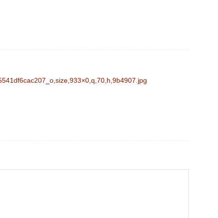
c0/5541df6cac207_o,size,933×0,q,70,h,9b4907.jpg