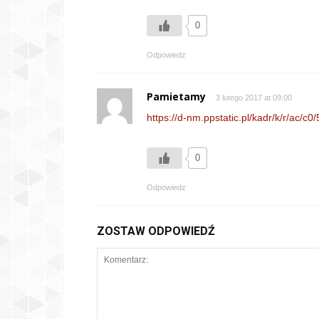
0
Odpowiedz
Pamietamy
3 lutego 2017 at 09:00
https://d-nm.ppstatic.pl/kadr/k/r/ac/
0
Odpowiedz
ZOSTAW ODPOWIEDŹ