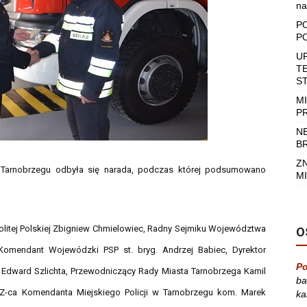
na
P
P
U
T
S
M
P
N
B
Z
w Tarnobrzegu odbyła się narada, podczas której podsumowano
MI
olitej Polskiej Zbigniew Chmielowiec, Radny Sejmiku Województwa
O
Komendant Wojewódzki PSP st. bryg. Andrzej Babiec, Dyrektor
Po
ward Szlichta, Przewodniczący Rady Miasta Tarnobrzega Kamil
ba
a, Z-ca Komendanta Miejskiego Policji w Tarnobrzegu kom. Marek
ka