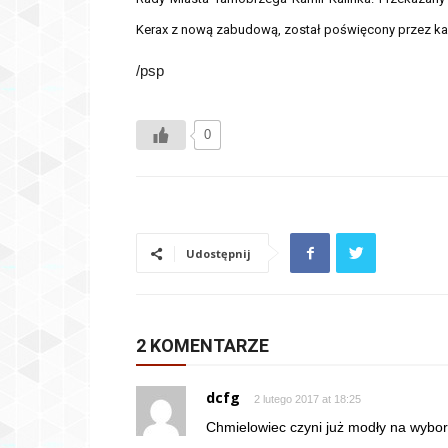
Kerax z nową zabudową, został poświęcony przez ka
/psp
0
Udostępnij
2 KOMENTARZE
dcfg
2 lutego 2017 at 18:25
Chmielowiec czyni już modły na wybor