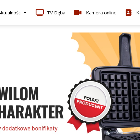
ktualności
TV Dęba
Kamera online
K