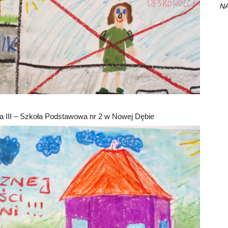
NA
sa III – Szkoła Podstawowa nr 2 w Nowej Dębie