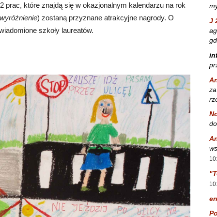
 prac, które znajdą się w okazjonalnym kalendarzu na rok
my
 wyróżnienie
) zostaną przyznane atrakcyjne nagrody. O
J 
owiadomione szkoły laureatów.
ag
gd
in
pr
A
za
rz
No
do
A
ws
10
"T
10
er
Po