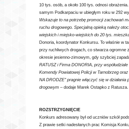
10 tys. osób, a około 100 tys. odnosi obrażenia
samym Podkarpaciu w ubiegłym roku w 292 wypa
Wskazuje to na potrzebę promocji zachowań m
ruchu drogowego. Specjalną opieką należy oto
wiejskich i miejsko-wiejskich do 20 tys. miesz
Donoria, koordynator Konkursu. To właśnie w 
przy ruchliwych drogach, co stwarza ogromne z
okresie jesienno-zimowym, gdy szybciej zapa
RATUSZ i Firma DONORIA, przy współudziale i
Komendy Powiatowej Policji w Tarnobrzeg ora
NA DRODZE” pragnie włączyć się w działania p
drogowym
– dodaje Marek Ostapko z Ratusza.
ROZSTRZYGNIĘCIE
Konkurs adresowany był od uczniów szkół pod
Z prawie setki nadesłanych prac Komisja Konkur