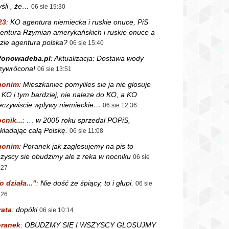
śli , że…
06 sie 19:30
23
:
KO agentura niemiecka i ruskie onuce, PiS
entura Rzymian amerykańskich i ruskie onuce a
zie agentura polska?
06 sie 15:40
fonowadeba.pl
:
Aktualizacja: Dostawa wody
zywrócona!
06 sie 13:51
nonim
:
Mieszkaniec pomyliles sie ja nie glosuje
 KO i tym bardziej, nie naleze do KO, a KO
eczywiscie wplywy niemieckie…
06 sie 12:36
cnik...
:
… w 2005 roku sprzedał POPiS,
kładając całą Polskę.
06 sie 11:08
nonim
:
Poranek jak zaglosujemy na pis to
zyscy sie obudzimy ale z reka w nocniku
06 sie
:27
o działa..."
:
Nie dość że śpiący, to i głupi.
06 sie
:26
rata
:
dopóki
06 sie 10:14
ranek
:
OBUDZMY SIE I WSZYSCY GLOSUJMY