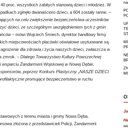
na
. 40 proc. wszystkich zabitych stanowią dzieci i młodzież. W
P
dkach zginęło dwanaścioro dzieci, a 604 zostały ranne. –
P
ających na celu zwiększenie bezpieczeństwa uczestników
U
czyć dzieci, ze szczególnym uwzględnieniem tych z gmin
T
S
kańców
– mówi Wojciech Śmiech, dyrektor handlowy firmy
takich miejscowościach placówki oświatowe usytuowane są
M
P
agrożenie dla zdrowia i życia naszych dzieci, zwłaszcza w
N
da zmrok. –
Dlatego Towarzystwo Kultury Powszechnej
B
 wsparciu Żandarmerii Wojskowej w Nowej Dębie,
Z
z sponsorów, poprzez Konkurs Plastyczny „NASZE DZIECI
MI
rofilaktyczne promujące bezpieczeństwo w ruchu
O
Ja
stawowych z terenu miasta i gminy Nowa Dęba.
He
sowa złożona z przedstawicieli Policji, Żandarmerii
wi