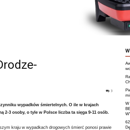
W
Drodze-
Aw
wo
Ra
Ch
Pi
3
mi
W
zynniku wypadków śmiertelnych. O ile w krajach
B
ą 2-3 osoby,
o tyle w Polsce liczba ta sięga 9-11 osób.
W
62
naszym kraju w wypadkach drogowych śmierć ponosi prawie
Dę