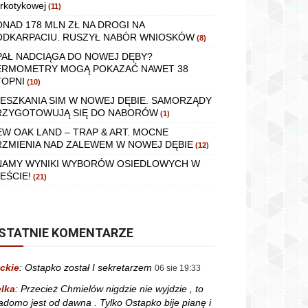
rkotykowej
(11)
ONAD 178 MLN ZŁ NA DROGI NA
ODKARPACIU. RUSZYŁ NABÓR WNIOSKÓW
(8)
PAŁ NADCIĄGA DO NOWEJ DĘBY?
ERMOMETRY MOGĄ POKAZAĆ NAWET 38
TOPNI
(10)
IESZKANIA SIM W NOWEJ DĘBIE. SAMORZĄDY
RZYGOTOWUJĄ SIĘ DO NABORÓW
(1)
EW OAK LAND – TRAP & ART. MOCNE
RZMIENIA NAD ZALEWEM W NOWEJ DĘBIE
(12)
NAMY WYNIKI WYBORÓW OSIEDLOWYCH W
EŚCIE!
(21)
STATNIE KOMENTARZE
ckie
:
Ostapko został I sekretarzem
06 sie 19:33
lka
:
Przecież Chmielów nigdzie nie wyjdzie , to
adomo jest od dawna . Tylko Ostapko bije pianę i