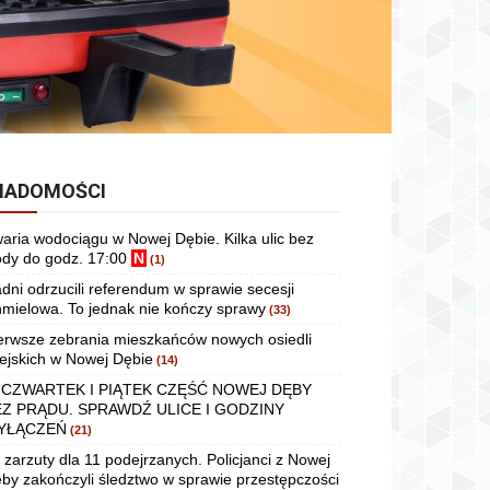
IADOMOŚCI
aria wodociągu w Nowej Dębie. Kilka ulic bez
dy do godz. 17:00
N
(1)
dni odrzucili referendum w sprawie secesji
mielowa. To jednak nie kończy sprawy
(33)
erwsze zebrania mieszkańców nowych osiedli
ejskich w Nowej Dębie
(14)
 CZWARTEK I PIĄTEK CZĘŚĆ NOWEJ DĘBY
EZ PRĄDU. SPRAWDŹ ULICE I GODZINY
YŁĄCZEŃ
(21)
 zarzuty dla 11 podejrzanych. Policjanci z Nowej
by zakończyli śledztwo w sprawie przestępczości