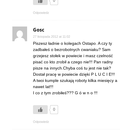
0
Odpowiedz
Gosc
27 listopada 2012 at 11:02
Piszesz ładnie o kolegach Ostapo. A czy ty
zadbałeś o bezrobotnych cwaniaku? Sam
grzejesz stołek w powiecie i masz czelność
pisać co kto zrobił a czego nie!!! Pan radny
pisze na innych.Chyba coś tu jest nie tak?
Dostał pracę w powiecie dzięki P L U C I E!!!
A twoi kumple szukają roboty kilka miesięcy a
nawet lat!!!
I co z tym zrobiłeś??? G ó w n o !!!
0
Odpowiedz