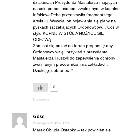
działaniach Prezydenta Mastalerza mających
na celu pomoc osobom zwolnionym w kopalni.
InfoNowaDeba przedstawiła fragment tego
artykułu. Wywołał on pojawienie się piany na
pyskach szczekajacych Ordonowców… Coś w
stylu KOPNIJ W STÓŁ A NOŻYCE SIĘ
ODEZWĄ.
Zamiast się pultać na forum proponuję aby
Ordonowcy wzięli przykład z prezydenta
Mastalerza i ruszyli do zapewnienia ochrony
zwalnianym pracownikom na zakładach.
Dziękuję, dobranoc :*
0
Odpowiedz
Gosc
26 listopada 2012 at 17:33
Marek Obłuda Ostapko – tak powinien się