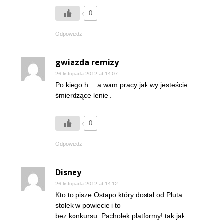
0
Odpowiedz
gwiazda remizy
26 listopada 2012 at 14:07
Po kiego h….a wam pracy jak wy jesteście
śmierdzące lenie .
0
Odpowiedz
Disney
26 listopada 2012 at 14:12
Kto to pisze.Ostapo który dostał od Pluta
stołek w powiecie i to
bez konkursu. Pachołek platformy! tak jak