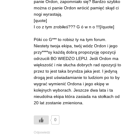
panie Ordon, zapomniało się? Bardzo szybko
można ci panie Ordon wrócić pamięć skąd ci
nogi wyrastają.
[quote]
I co z tym zrobiłeś??? G ó w n o !!![/quote]
Póki co G*** to robisz ty na tym forum.
Niestety twoja ekipa, twój wódz Ordon i jego
przy****sy każdą dobrą propozycję opozycji
odrzucili BO WIEDZO LEPIJ. Jeśli Ordon ma
większość i nie słucha dobrych rad opozycji to
przez to jest taka bryndza jaka jest. I jedyną
drogą jest uświadamianie to ludziom po to by
wygrać wymienić Ordona i jego ekipę w
kolejnych wyborach. Jeszcze dwa lata i ta
nieudolna ekipa która zasiada na stołkach od
20 lat zostanie zmieniona.
0
Odpowiedz