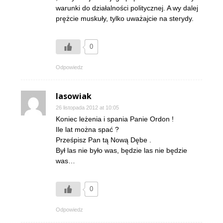
warunki do działalności politycznej. A wy dalej
prężcie muskuły, tylko uważajcie na sterydy.
0
Odpowiedz
lasowiak
26 listopada 2012 at 10:05
Koniec leżenia i spania Panie Ordon !
Ile lat można spać ?
Prześpisz Pan tą Nową Dębe .
Był las nie było was, będzie las nie będzie
was…
0
Odpowiedz