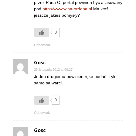
przez Pana O. portal powinien być aliasowany
pod
http://www.wina-ordona.pl
Ma ktoś
jeszcze jakieś pomysły?
0
Odpowiedz
Gosc
26 listopada 2012 at 09:27
Jeden drugiemu powinien rękę podać. Tyle
samo są warci.
0
Odpowiedz
Gosc