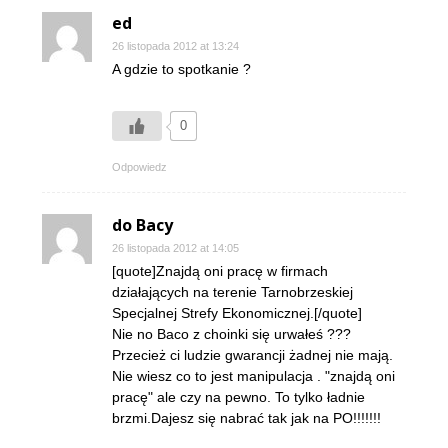
ed
26 listopada 2012 at 13:24
A gdzie to spotkanie ?
0
Odpowiedz
do Bacy
26 listopada 2012 at 14:05
[quote]Znajdą oni pracę w firmach
działających na terenie Tarnobrzeskiej
Specjalnej Strefy Ekonomicznej.[/quote]
Nie no Baco z choinki się urwałeś ???
Przecież ci ludzie gwarancji żadnej nie mają.
Nie wiesz co to jest manipulacja . "znajdą oni
pracę" ale czy na pewno. To tylko ładnie
brzmi.Dajesz się nabrać tak jak na PO!!!!!!!