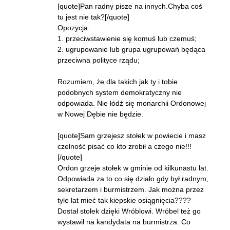
[quote]Pan radny pisze na innych.Chyba coś
tu jest nie tak?[/quote]
Opozycja:
1. przeciwstawienie się komuś lub czemuś;
2. ugrupowanie lub grupa ugrupowań będąca
przeciwna polityce rządu;
Rozumiem, że dla takich jak ty i tobie
podobnych system demokratyczny nie
odpowiada. Nie łódź się monarchii Ordonowej
w Nowej Dębie nie będzie.
[quote]Sam grzejesz stołek w powiecie i masz
czelność pisać co kto zrobił a czego nie!!!
[/quote]
Ordon grzeje stołek w gminie od kilkunastu lat.
Odpowiada za to co się działo gdy był radnym,
sekretarzem i burmistrzem. Jak można przez
tyle lat mieć tak kiepskie osiągnięcia????
Dostał stołek dzięki Wróblowi. Wróbel też go
wystawił na kandydata na burmistrza. Co