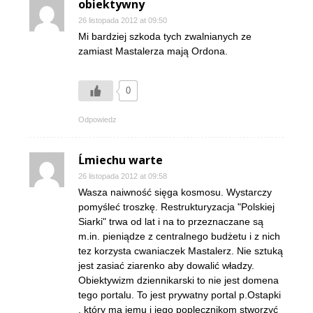
obiektywny
26 listopada 2012 at 09:50
Mi bardziej szkoda tych zwalnianych ze
zamiast Mastalerza mają Ordona.
0
Odpowiedz
Ĺmiechu warte
26 listopada 2012 at 09:58
Wasza naiwność sięga kosmosu. Wystarczy
pomyśleć troszkę. Restrukturyzacja "Polskiej
Siarki" trwa od lat i na to przeznaczane są
m.in. pieniądze z centralnego budżetu i z nich
tez korzysta cwaniaczek Mastalerz. Nie sztuką
jest zasiać ziarenko aby dowalić władzy.
Obiektywizm dziennikarski to nie jest domena
tego portalu. To jest prywatny portal p.Ostapki
, który ma jemu i jego poplecznikom stworzyć