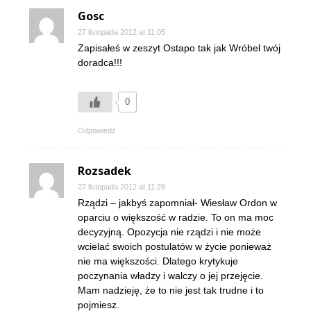
Gosc
27 listopada 2012 at 11:05
Zapisałeś w zeszyt Ostapo tak jak Wróbel twój
doradca!!!
0
Odpowiedz
Rozsadek
27 listopada 2012 at 11:28
Rządzi – jakbyś zapomniał- Wiesław Ordon w
oparciu o większość w radzie. To on ma moc
decyzyjną. Opozycja nie rządzi i nie może
wcielać swoich postulatów w życie ponieważ
nie ma większości. Dlatego krytykuje
poczynania władzy i walczy o jej przejęcie.
Mam nadzieję, że to nie jest tak trudne i to
pojmiesz.