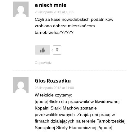
a niech mnie
26 listopada 2012 at 10:55
Czyli za kase nowodebskich podatników
zrobiono dobrze mieszkańcom
tarnobrzeha??????
0
Odpowiedz
Glos Rozsadku
26 listopada 2012 at 11:00
W tekście czytamy:
[quote]Blisko stu pracowników likwidowanej
Kopalni Siarki Machów zostanie
przekwalifikowanych. Znajdą oni pracę w
firmach działających na terenie Tarnobrzeskiej
Specjalnej Strefy Ekonomicznej.[/quote]