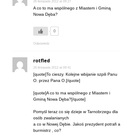
26 listopada 2012 at 09:27
A co to ma wspólnego z Miastem i Gminą
Nowa Dęba?
0
Odpowiedz
rotfled
26 listopada 2012 at 09:41
[quote]To cieszy. Kolejne wbijanie szpili Panu
O. przez Pana O.[/quote]
[quote]A co to ma wspólnego z Miastem i
Gminą Nowa Dęba?[/quote]
Pomyśl teraz co się dzieje w Tarnobrzegu dla
osób zwalanianych
a co w Nowej Dębie. Jakoś prezydent potrafi a
burmistrz , co?