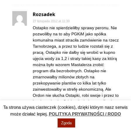
Rozsadek
27 listopada 2012 at 11:30
Ostapko nie spierdzieliłby sprawy peronu. Nie
pozwoliłby na to aby PGKiM jako spółka
komunalna miast straciła zamówienie na rzecz
Tarnobrzega, a przez to ludzie rozstali się z
pracą. Ostapko nie dałby się wrobić w kupno
ujęcia wody za 1,2 i straty takiej kasy za którą
można było wzorem Mastalerza zrobić
program dla bezrobotnych. Ostapko nie
zmarnowałby milionów złotych na
przekopywanie plantów co kilka lat tylko
zainwestowałby w strefę ekonomiczną. Ale
Ordon nie słucha Ostapki, robi swoje i przez to
jest bezrobocie. Gdyby słuchał opozycji to by
Ta strona używa ciasteczek (cookies), dzięki którym nasz serwis
takiej popeliny nie było. Dlatego, trzeba
może działać lepiej.
Ordona zmienić. A twój kwik na forum to tylko
POLITYKA PRYWATNOŚCI / RODO
lęk przez zbliżającym się i nieuchronnym
Zgoda
oderwaniem waszej ekipki od koryta.