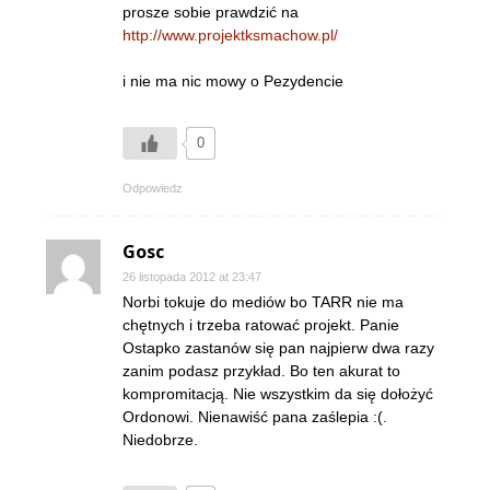
prosze sobie prawdzić na
http://www.projektksmachow.pl/
i nie ma nic mowy o Pezydencie
0
Odpowiedz
Gosc
26 listopada 2012 at 23:47
Norbi tokuje do mediów bo TARR nie ma
chętnych i trzeba ratować projekt. Panie
Ostapko zastanów się pan najpierw dwa razy
zanim podasz przykład. Bo ten akurat to
kompromitacją. Nie wszystkim da się dołożyć
Ordonowi. Nienawiść pana zaślepia :(.
Niedobrze.