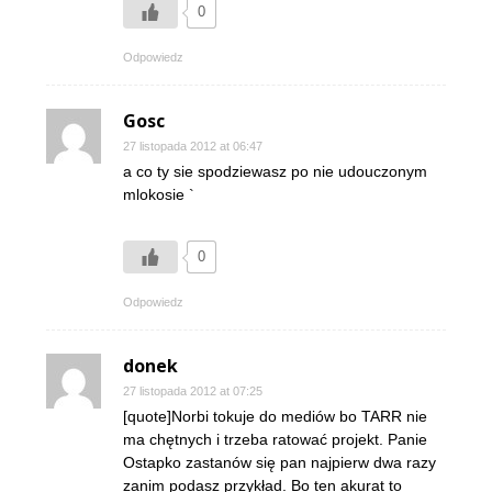
0
Odpowiedz
Gosc
27 listopada 2012 at 06:47
a co ty sie spodziewasz po nie udouczonym
mlokosie `
0
Odpowiedz
donek
27 listopada 2012 at 07:25
[quote]Norbi tokuje do mediów bo TARR nie
ma chętnych i trzeba ratować projekt. Panie
Ostapko zastanów się pan najpierw dwa razy
zanim podasz przykład. Bo ten akurat to