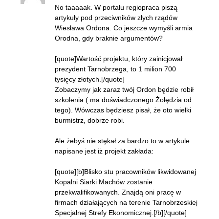
No taaaaak. W portalu regiopraca piszą
artykuły pod przeciwników złych rządów
Wiesława Ordona. Co jeszcze wymyśli armia
Orodna, gdy braknie argumentów?
[quote]Wartość projektu, który zainicjował
prezydent Tarnobrzega, to 1 milion 700
tysięcy złotych.[/quote]
Zobaczymy jak zaraz twój Ordon będzie robił
szkolenia ( ma doświadczonego Żołędzia od
tego). Wówczas będziesz pisał, że oto wielki
burmistrz, dobrze robi.
Ale żebyś nie stękał za bardzo to w artykule
napisane jest iż projekt zakłada:
[quote][b]Blisko stu pracowników likwidowanej
Kopalni Siarki Machów zostanie
przekwalifikowanych. Znajdą oni pracę w
firmach działających na terenie Tarnobrzeskiej
Specjalnej Strefy Ekonomicznej.[/b][/quote]