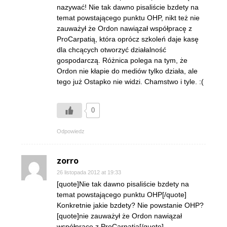
nazywać! Nie tak dawno pisaliście bzdety na
temat powstającego punktu OHP, nikt też nie
zauważył że Ordon nawiązał współpracę z
ProCarpatią, która oprócz szkoleń daje kasę
dla chcących otworzyć działalność
gospodarczą. Różnica polega na tym, że
Ordon nie kłapie do mediów tylko działa, ale
tego już Ostapko nie widzi. Chamstwo i tyle. :(
0
Odpowiedz
zorro
26 listopada 2012 at 19:33
[quote]Nie tak dawno pisaliście bzdety na
temat powstającego punktu OHP[/quote]
Konkretnie jakie bzdety? Nie powstanie OHP?
[quote]nie zauważył że Ordon nawiązał
współpracę z ProCarpatią[/quote]