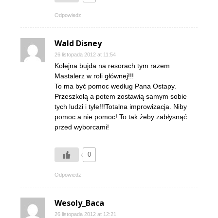
Odpowiedz
Wald Disney
26 listopada 2012 at 11:54
Kolejna bujda na resorach tym razem
Mastalerz w roli głównej!!!
To ma być pomoc według Pana Ostapy.
Przeszkolą a potem zostawią samym sobie
tych ludzi i tyle!!!Totalna improwizacja. Niby
pomoc a nie pomoc! To tak żeby zabłysnąć
przed wyborcami!
0
Odpowiedz
Wesoly_Baca
26 listopada 2012 at 12:21