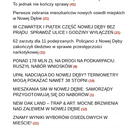
To jednak nie kończy sprawy
(41)
Pierwsze zebrania mieszkańców nowych osiedli miejskich
w Nowej Dębie
(21)
W CZWARTEK I PIĄTEK CZĘŚĆ NOWEJ DĘBY BEZ
PRĄDU. SPRAWDŹ ULICE I GODZINY WYŁĄCZEŃ
(21)
62 zarzuty dla 11 podejrzanych. Policjanci z Nowej Dęby
zakończyli śledztwo w sprawie przestępczości
narkotykowej
(11)
PONAD 178 MLN ZŁ NA DROGI NA PODKARPACIU.
RUSZYŁ NABÓR WNIOSKÓW
(8)
UPAŁ NADCIĄGA DO NOWEJ DĘBY? TERMOMETRY
MOGĄ POKAZAĆ NAWET 38 STOPNI
(10)
MIESZKANIA SIM W NOWEJ DĘBIE. SAMORZĄDY
PRZYGOTOWUJĄ SIĘ DO NABORÓW
(1)
NEW OAK LAND – TRAP & ART. MOCNE BRZMIENIA
NAD ZALEWEM W NOWEJ DĘBIE
(12)
ZNAMY WYNIKI WYBORÓW OSIEDLOWYCH W
MIEŚCIE!
(21)