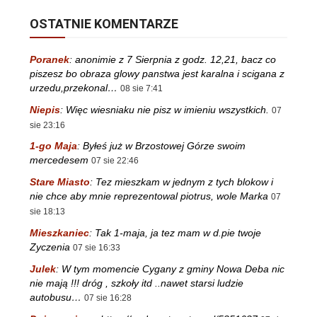
OSTATNIE KOMENTARZE
Poranek
:
anonimie z 7 Sierpnia z godz. 12,21, bacz co
piszesz bo obraza glowy panstwa jest karalna i scigana z
urzedu,przekonal…
08 sie 7:41
Niepis
:
Więc wiesniaku nie pisz w imieniu wszystkich.
07
sie 23:16
1-go Maja
:
Byłeś już w Brzostowej Górze swoim
mercedesem
07 sie 22:46
Stare Miasto
:
Tez mieszkam w jednym z tych blokow i
nie chce aby mnie reprezentowal piotrus, wole Marka
07
sie 18:13
Mieszkaniec
:
Tak 1-maja, ja tez mam w d.pie twoje
Zyczenia
07 sie 16:33
Julek
:
W tym momencie Cygany z gminy Nowa Deba nic
nie mają !!! dróg , szkoły itd ..nawet starsi ludzie
autobusu…
07 sie 16:28