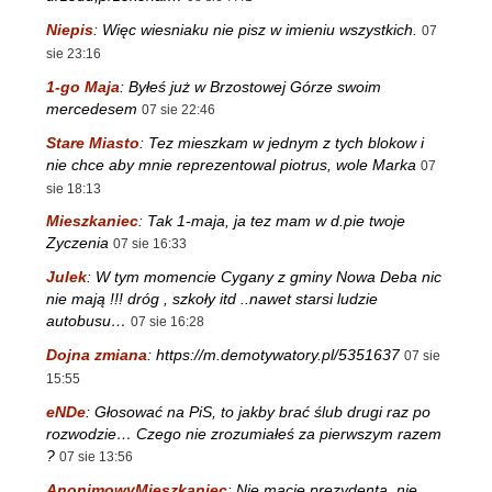
Niepis
:
Więc wiesniaku nie pisz w imieniu wszystkich.
07
sie 23:16
1-go Maja
:
Byłeś już w Brzostowej Górze swoim
mercedesem
07 sie 22:46
Stare Miasto
:
Tez mieszkam w jednym z tych blokow i
nie chce aby mnie reprezentowal piotrus, wole Marka
07
sie 18:13
Mieszkaniec
:
Tak 1-maja, ja tez mam w d.pie twoje
Zyczenia
07 sie 16:33
Julek
:
W tym momencie Cygany z gminy Nowa Deba nic
nie mają !!! dróg , szkoły itd ..nawet starsi ludzie
autobusu…
07 sie 16:28
Dojna zmiana
:
https://m.demotywatory.pl/5351637
07 sie
15:55
eNDe
:
Głosować na PiS, to jakby brać ślub drugi raz po
rozwodzie… Czego nie zrozumiałeś za pierwszym razem
?
07 sie 13:56
AnonimowyMieszkaniec
:
Nie macie prezydenta, nie