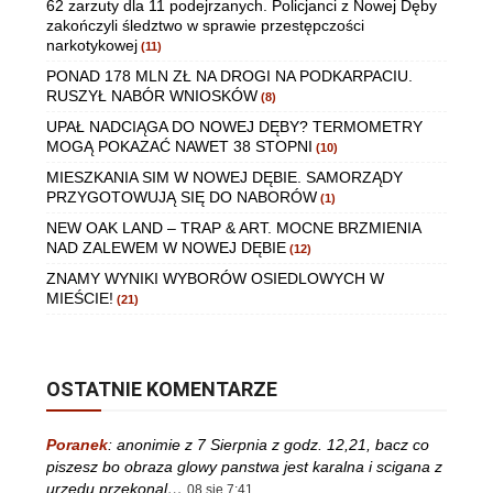
62 zarzuty dla 11 podejrzanych. Policjanci z Nowej Dęby
zakończyli śledztwo w sprawie przestępczości
narkotykowej
(11)
PONAD 178 MLN ZŁ NA DROGI NA PODKARPACIU.
RUSZYŁ NABÓR WNIOSKÓW
(8)
UPAŁ NADCIĄGA DO NOWEJ DĘBY? TERMOMETRY
MOGĄ POKAZAĆ NAWET 38 STOPNI
(10)
MIESZKANIA SIM W NOWEJ DĘBIE. SAMORZĄDY
PRZYGOTOWUJĄ SIĘ DO NABORÓW
(1)
NEW OAK LAND – TRAP & ART. MOCNE BRZMIENIA
NAD ZALEWEM W NOWEJ DĘBIE
(12)
ZNAMY WYNIKI WYBORÓW OSIEDLOWYCH W
MIEŚCIE!
(21)
OSTATNIE KOMENTARZE
Poranek
:
anonimie z 7 Sierpnia z godz. 12,21, bacz co
piszesz bo obraza glowy panstwa jest karalna i scigana z
urzedu,przekonal…
08 sie 7:41