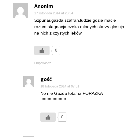
Anonim
17 listopada 2014 at 20:54
Szpunar.gazda.szafran.ludzie gdzie macie
rozum.stagnacja czeka mlodych.starzy glosuja
na nich z czystych leków
0
Odpowiedz
gość
18 listopada 2014 at 07:51
No nie Gazda totalna PORAŻKA
!!!!!!!!!!!!!!!!!!!!!
0