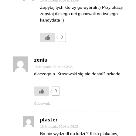
18 listopada 2014 at 12:49
Zapytaj tych którzy go wybrali :) Przy okazji
zapytaj dlczego nei głosowali na twojego
kandydata :)
0
zeniu
18 listopada 2014 at 03:35
dlaczego p. Krasowski się nie dostał? szkoda
0
Odpowiedz
plaster
18 listopada 2014 at 06:33
Bo nie wydzedl do ludzi ? Kilka plakatow,