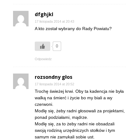
dfghjkl
17 listopada 2014 at 20:43
A kto został wybrany do Rady Powiatu?
0
Odpowiedz
rozsondny głos
17 listopada 2014 at 20:52
Trochę świeżej krwi. Oby ta kadencja nie była
walką na śmierć i życie bo my biali a wy
czerwoni.
Modlę się, żeby radni głosowali za projektami,
ponad podziałami, mądrze.
Modlę się, za to żeby radni nie obsadzali
swoją rodziną urzędniczych stołków i tym
samym nie zamykali sobie ust.