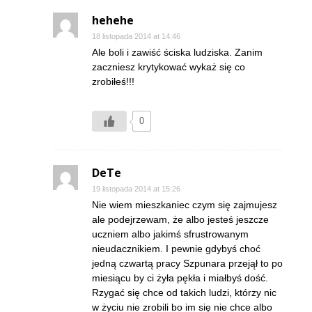
hehehe
18 listopada 2014 at 14:46
Ale boli i zawiść ściska ludziska. Zanim
zaczniesz krytykować wykaż się co
zrobiłeś!!!
0
DeTe
19 listopada 2014 at 15:26
Nie wiem mieszkaniec czym się zajmujesz
ale podejrzewam, że albo jesteś jeszcze
uczniem albo jakimś sfrustrowanym
nieudacznikiem. I pewnie gdybyś choć
jedną czwartą pracy Szpunara przejął to po
miesiącu by ci żyła pękła i miałbyś dość.
Rzygać się chce od takich ludzi, którzy nic
w życiu nie zrobili bo im się nie chce albo