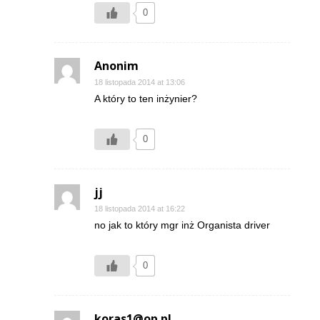
0
Anonim
18 listopada 2014 at 13:06
A który to ten inżynier?
0
jj
18 listopada 2014 at 16:22
no jak to który mgr inż Organista driver
0
koras1@op.pl