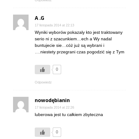
Odpowiedz
A .G
17 listopada 2014 at 22:13
Wyniki wyborów pokazaly kto jest traktowany
serio ni z szacunkiem…ech a Wy nadal
buntujecie sie…cóż już są wybrani i
….niestety przegrani czas pogodzić się z Tym
0
Odpowiedz
nowodębianin
17 listopada 2014 at 22:26
luberowa jest tu całkiem zbyteczna
0