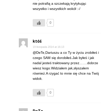
nie potrafią a szczekają krytykując
wszystko i wszystkich wokół :-/
0
któś
19 listopada 2014 at 16:13
@DeTe,Dariuszu a co Ty w życiu zrobiłeś i
czego SAM się dorobiłeś.Jak byłeś i jak
nadal jesteś traktowany przez…….dobrze
wiesz kogo.Widziałem jak,słyszałem
również.A rzygać to mnie się chce na Twój
widok.
0