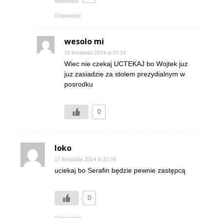
Odpowiedz
wesolo mi
18 listopada 2014 at 07:24
Wiec nie czekaj UCTEKAJ bo Wojtek juz
juz zasiadzie za stolem prezydialnym w
posrodku
0
loko
17 listopada 2014 at 22:06
uciekaj bo Serafin będzie pewnie zastępcą
0