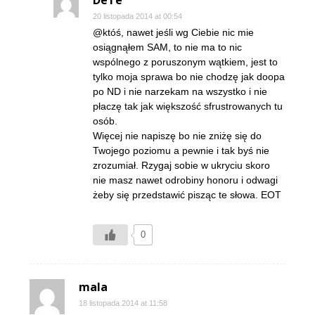
DeTe
20 listopada 2014 at 00:54
@któś, nawet jeśli wg Ciebie nic mie
osiągnąłem SAM, to nie ma to nic
wspólnego z poruszonym wątkiem, jest to
tylko moja sprawa bo nie chodzę jak doopa
po ND i nie narzekam na wszystko i nie
płaczę tak jak większość sfrustrowanych tu
osób.
Więcej nie napiszę bo nie zniżę się do
Twojego poziomu a pewnie i tak byś nie
zrozumiał. Rzygaj sobie w ukryciu skoro
nie masz nawet odrobiny honoru i odwagi
żeby się przedstawić pisząc te słowa. EOT
0
mala
18 listopada 2014 at 11:58