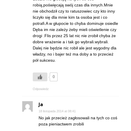
robią,poświęcają swój czas dla innych.Mnie
nie obchodził czy to ratuszowiec czy kto inny
liczyło się dla mnie kim ta osoba jest i co
potrafi.A w głupocie to chyba dominuje osiedle
Dęba im nie zależy żeby mieli oświetlenie czy
drogi .Flis przez 25 lat nic nie zrobił chyba że
dobre wrażenie a i tak go wybrali.wybrali.
Dalej nie będzie nic robił ale jest wygodny dla
władzy, no i bajer też ma doby a to przecież
pół sukcesu.
0
Odpowiedz
Ja
18 listopada 2014 at 08:41
No jak przecież zagłosowali na tych co coś
poza pieniactwem zrobili