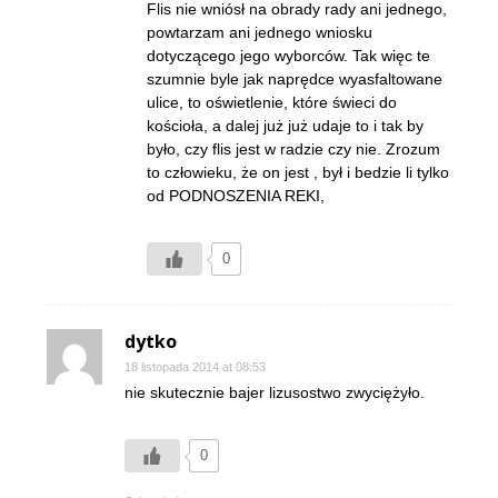
Flis nie wniósł na obrady rady ani jednego,
powtarzam ani jednego wniosku
dotyczącego jego wyborców. Tak więc te
szumnie byle jak naprędce wyasfaltowane
ulice, to oświetlenie, które świeci do
kościoła, a dalej już już udaje to i tak by
było, czy flis jest w radzie czy nie. Zrozum
to człowieku, że on jest , był i bedzie li tylko
od PODNOSZENIA REKI,
0
dytko
18 listopada 2014 at 08:53
nie skutecznie bajer lizusostwo zwyciężyło.
0