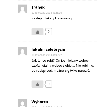
franek
17 listopada 2014 at 23:16
Zakleja plakaty konkurencji
0
lokalni celebrycie
18 listopada 2014 at 02:22
Jak to: co robi? On jest, lojalny wobec
szefa, lojalny wobec siebie… Nie robi nic,
bo robiąc coś, można się tylko narazić.
0
Wyborca