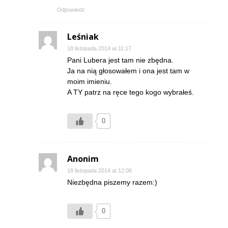
Odpowiedz
Leśniak
18 listopada 2014 at 11:17
Pani Lubera jest tam nie zbędna.
Ja na nią głosowałem i ona jest tam w
moim imieniu.
A TY patrz na ręce tego kogo wybrałeś.
0
Anonim
18 listopada 2014 at 12:06
Niezbędna piszemy razem:)
0