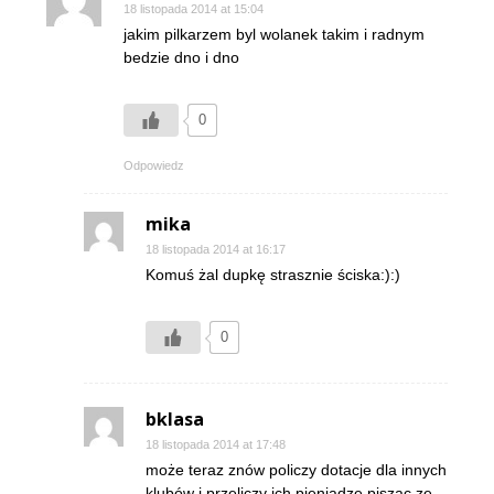
18 listopada 2014 at 15:04
jakim pilkarzem byl wolanek takim i radnym
bedzie dno i dno
0
Odpowiedz
mika
18 listopada 2014 at 16:17
Komuś żal dupkę strasznie ściska:):)
0
bklasa
18 listopada 2014 at 17:48
może teraz znów policzy dotacje dla innych
klubów i przeliczy ich pieniądze pisząc ze