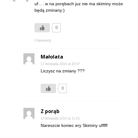
uf…. w na porębach juz nie ma skiminy może
będą zminany:)
0
Odpowiedz
Małolata
17 listopada 2014 at 20:47
Liczysz na zmiany ???
0
Z porąb
17 listopada 2014 at 21:01
Nareszcie koniec ery Skiminy ufffff