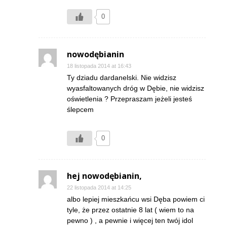
0
nowodębianin
18 listopada 2014 at 16:43
Ty dziadu dardanelski. Nie widzisz
wyasfaltowanych dróg w Dębie, nie widzisz
oświetlenia ? Przepraszam jeżeli jesteś
ślepcem
0
hej nowodębianin,
22 listopada 2014 at 14:25
albo lepiej mieszkańcu wsi Dęba powiem ci
tyle, że przez ostatnie 8 lat ( wiem to na
pewno ) , a pewnie i więcej ten twój idol