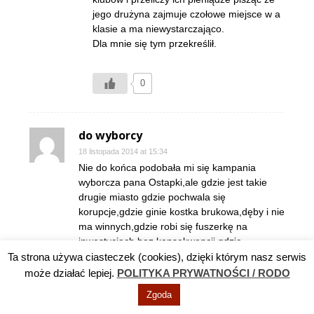
jego drużyna zajmuje czołowe miejsce w a
klasie a ma niewystarczająco.
Dla mnie się tym przekreślił.
0
do wyborcy
18 listopada 2014 at 15:34
Nie do końca podobała mi się kampania
wyborcza pana Ostapki,ale gdzie jest takie
drugie miasto gdzie pochwala się
korupcje,gdzie ginie kostka brukowa,dęby i nie
ma winnych,gdzie robi się fuszerkę na
inwestycjach bez konsekwencji,gdzie
przegrywa się sprawy w sądzie i marnuje się
Ta strona używa ciasteczek (cookies), dzięki którym nasz serwis
pieniądze podatnika i wybiera się go za to
może działać lepiej.
POLITYKA PRYWATNOŚCI / RODO
wszystko na Burmistrza.Nie wszystko jest do
Zgoda
końca legalne, a na dodatek popierany jest