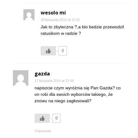
wesolo mi
18 listopada 2014 at 15:52
Jak to zbyteczna ?,a kto bedzie przewodzil
ratusikom w radzie ?
0
gazda
17 listopada 2014 at 22:49
napiszcie czym wyróżnia się Pan Gazda? co
on robi dla swoich wyborców takiego, że
znowu na niego zagłosowali?
0
Odpowiedz