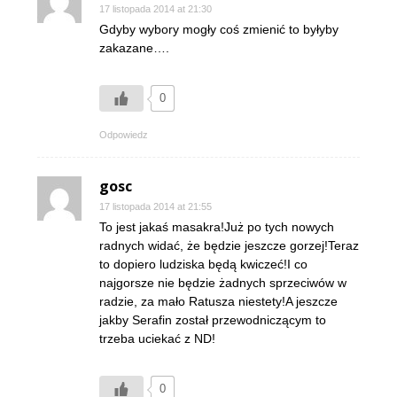
17 listopada 2014 at 21:30
Gdyby wybory mogły coś zmienić to byłyby
zakazane….
0
Odpowiedz
gosc
17 listopada 2014 at 21:55
To jest jakaś masakra!Już po tych nowych
radnych widać, że będzie jeszcze gorzej!Teraz
to dopiero ludziska będą kwiczeć!I co
najgorsze nie będzie żadnych sprzeciwów w
radzie, za mało Ratusza niestety!A jeszcze
jakby Serafin został przewodniczącym to
trzeba uciekać z ND!
0