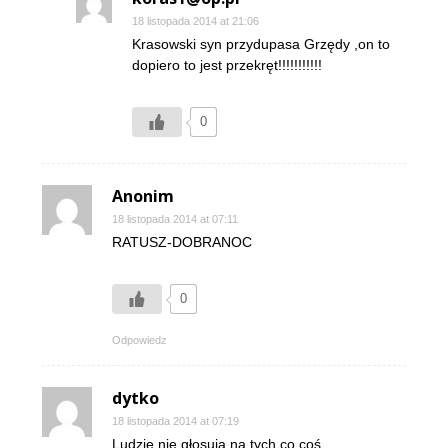
18 listopada 2014 at 21:06
Krasowski syn przydupasa Grzędy ,on to
dopiero to jest przekręt!!!!!!!!!!!
0
Anonim
18 listopada 2014 at 07:11
RATUSZ-DOBRANOC
0
Odpowiedz
dytko
18 listopada 2014 at 07:19
Ludzie nie głosują na tych co coś