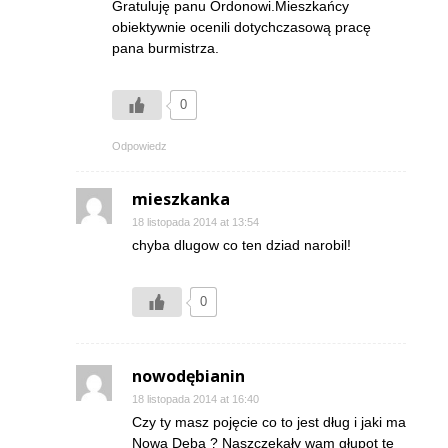
Gratuluję panu Ordonowi.Mieszkańcy
obiektywnie ocenili dotychczasową pracę
pana burmistrza.
0
Odpowiedz
mieszkanka
18 listopada 2014 at 13:54
chyba dlugow co ten dziad narobil!
0
nowodębianin
18 listopada 2014 at 16:40
Czy ty masz pojęcie co to jest dług i jaki ma
Nowa Dęba ? Naszczekały wam głupot te