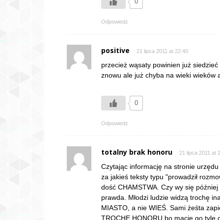
0
Odpowiedz
positive
21 lipca 2011 at 22:40
przecież wąsaty powinien już siedzieć z
znowu ale już chyba na wieki wieków
0
Odpowiedz
totalny brak honoru
21 lipca 2011 at 
Czytając informację na stronie urzęd
za jakieś teksty typu "prowadził rozm
dość CHAMSTWA. Czy wy się później n
prawda. Młodzi ludzie widzą trochę 
MIASTO, a nie WIEŚ. Sami żeśta zapi
TROCHĘ HONORU bo macie go tyle co 