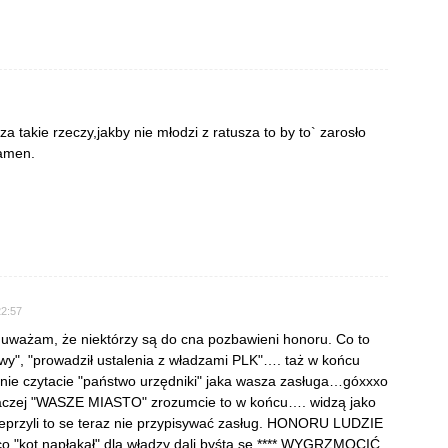
a takie rzeczy,jakby nie młodzi z ratusza to by to` zarosło
 amen.
22:57
u uważam, że niektórzy są do cna pozbawieni honoru. Co to
owy", "prowadził ustalenia z władzami PLK"…. taż w końcu
ie czytacie "państwo urzędniki" jaka wasza zasługa…góxxxo
inaczej "WASZE MIASTO" zrozumcie to w końcu…. widzą jako
eprzyli to se teraz nie przypisywać zasług. HONORU LUDZIE
"kot napłakał" dla władzy dali byśta se **** WYGRZMOCIĆ