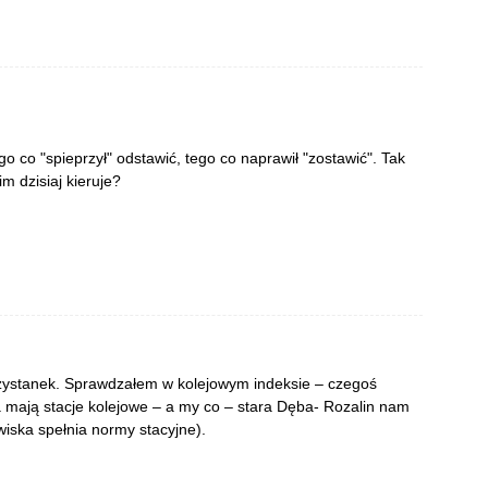
o co "spieprzył" odstawić, tego co naprawił "zostawić". Tak
m dzisiaj kieruje?
przystanek. Sprawdzałem w kolejowym indeksie – czegoś
 mają stacje kolejowe – a my co – stara Dęba- Rozalin nam
wiska spełnia normy stacyjne).