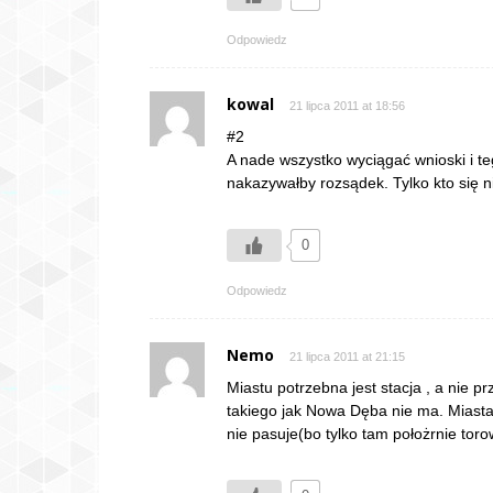
Odpowiedz
kowal
21 lipca 2011 at 18:56
#2
A nade wszystko wyciągać wnioski i teg
nakazywałby rozsądek. Tylko kto się ni
0
Odpowiedz
Nemo
21 lipca 2011 at 21:15
Miastu potrzebna jest stacja , a nie 
takiego jak Nowa Dęba nie ma. Miasta
nie pasuje(bo tylko tam położrnie toro