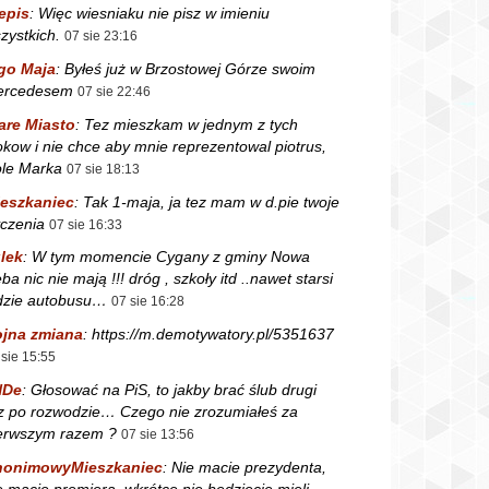
epis
:
Więc wiesniaku nie pisz w imieniu
zystkich.
07 sie 23:16
go Maja
:
Byłeś już w Brzostowej Górze swoim
ercedesem
07 sie 22:46
are Miasto
:
Tez mieszkam w jednym z tych
okow i nie chce aby mnie reprezentowal piotrus,
le Marka
07 sie 18:13
eszkaniec
:
Tak 1-maja, ja tez mam w d.pie twoje
czenia
07 sie 16:33
lek
:
W tym momencie Cygany z gminy Nowa
ba nic nie mają !!! dróg , szkoły itd ..nawet starsi
dzie autobusu…
07 sie 16:28
jna zmiana
:
https://m.demotywatory.pl/5351637
 sie 15:55
NDe
:
Głosować na PiS, to jakby brać ślub drugi
z po rozwodzie… Czego nie zrozumiałeś za
erwszym razem ?
07 sie 13:56
nonimowyMieszkaniec
:
Nie macie prezydenta,
e macie premiera, wkrótce nie będziecie mieli