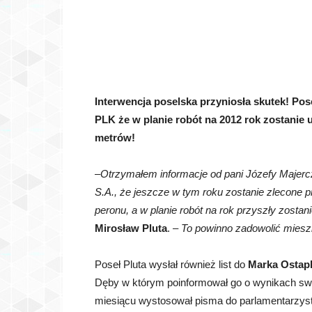
Interwencja poselska przyniosła skutek! Po
PLK że w planie robót na
2012 rok zostanie 
metrów!
–
Otrzymałem informacje od pani Józefy Majerc
S.A., że jeszcze w tym roku zostanie zlecone 
peronu, a w planie robót na rok przyszły zosta
Mirosław Pluta
. –
To powinno zadowolić mies
Poseł Pluta wysłał również list do
Marka Ostap
Dęby w którym poinformował go o wynikach swo
miesiącu wystosował pisma do parlamentarzyst