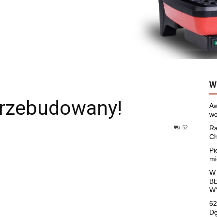
W
przebudowany!
Aw
wo
52
Ra
Ch
Pi
mi
W
B
W
62
Dę