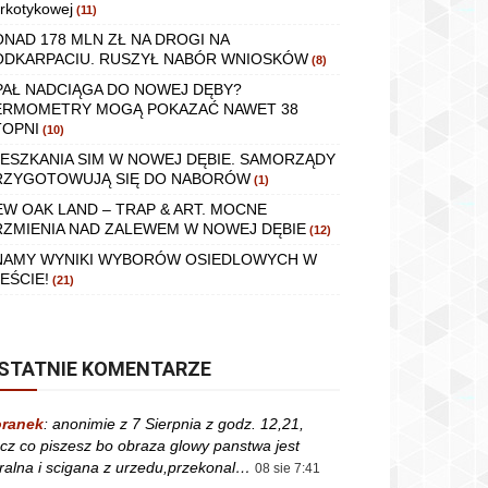
rkotykowej
(11)
ONAD 178 MLN ZŁ NA DROGI NA
ODKARPACIU. RUSZYŁ NABÓR WNIOSKÓW
(8)
PAŁ NADCIĄGA DO NOWEJ DĘBY?
ERMOMETRY MOGĄ POKAZAĆ NAWET 38
TOPNI
(10)
IESZKANIA SIM W NOWEJ DĘBIE. SAMORZĄDY
RZYGOTOWUJĄ SIĘ DO NABORÓW
(1)
EW OAK LAND – TRAP & ART. MOCNE
RZMIENIA NAD ZALEWEM W NOWEJ DĘBIE
(12)
NAMY WYNIKI WYBORÓW OSIEDLOWYCH W
EŚCIE!
(21)
STATNIE KOMENTARZE
ranek
:
anonimie z 7 Sierpnia z godz. 12,21,
cz co piszesz bo obraza glowy panstwa jest
ralna i scigana z urzedu,przekonal…
08 sie 7:41