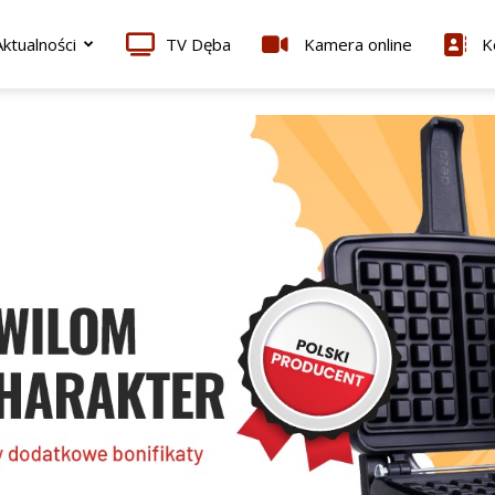
ktualności
TV Dęba
Kamera online
K