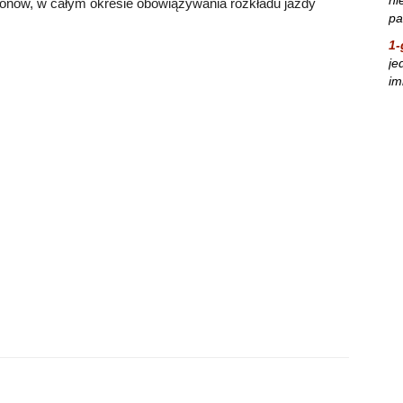
gonów, w całym okresie obowiązywania rozkładu jazdy
pa
1-
je
im