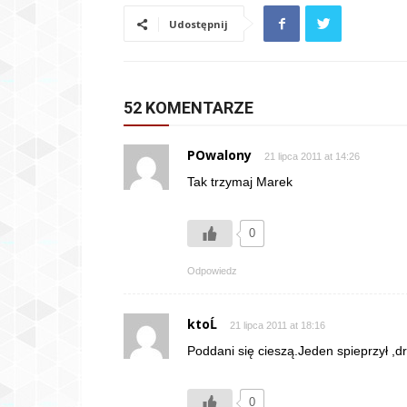
Udostępnij
52 KOMENTARZE
POwalony
21 lipca 2011 at 14:26
Tak trzymaj Marek
0
Odpowiedz
ktoĹ
21 lipca 2011 at 18:16
Poddani się cieszą.Jeden spieprzył ,d
0