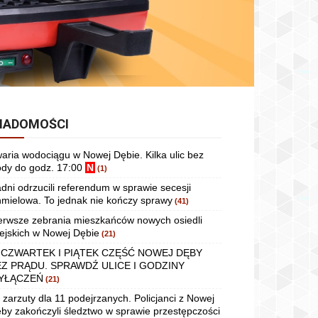
IADOMOŚCI
aria wodociągu w Nowej Dębie. Kilka ulic bez
dy do godz. 17:00
N
(1)
dni odrzucili referendum w sprawie secesji
mielowa. To jednak nie kończy sprawy
(41)
erwsze zebrania mieszkańców nowych osiedli
ejskich w Nowej Dębie
(21)
 CZWARTEK I PIĄTEK CZĘŚĆ NOWEJ DĘBY
EZ PRĄDU. SPRAWDŹ ULICE I GODZINY
YŁĄCZEŃ
(21)
 zarzuty dla 11 podejrzanych. Policjanci z Nowej
by zakończyli śledztwo w sprawie przestępczości