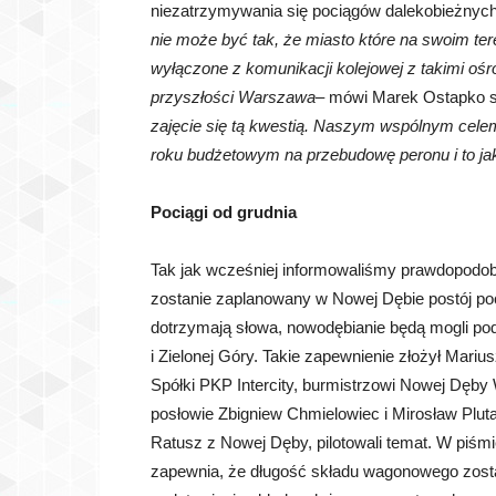
niezatrzymywania się pociągów dalekobieżnyc
nie może być tak, że miasto które na swoim ter
wyłączone z komunikacji kolejowej z takimi oś
przyszłości Warszawa
– mówi Marek Ostapko s
zajęcie się tą kwestią. Naszym wspólnym cele
roku budżetowym na przebudowę peronu i to ja
Pociągi od grudnia
Tak jak wcześniej informowaliśmy prawdopodobn
zostanie zaplanowany w Nowej Dębie postój poci
dotrzymają słowa, nowodębianie będą mogli p
i Zielonej Góry. Takie zapewnienie złożył Mari
Spółki PKP Intercity, burmistrzowi Nowej Dęby
posłowie Zbigniew Chmielowiec i Mirosław Pluta
Ratusz z Nowej Dęby, pilotowali temat. W piś
zapewnia, że długość składu wagonowego zost