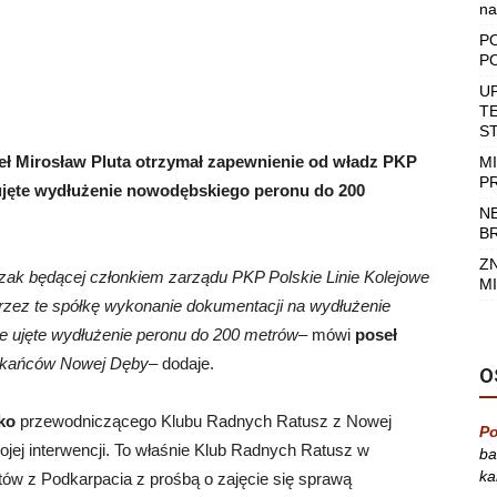
na
P
P
U
T
S
seł Mirosław Pluta otrzymał zapewnienie od władz PKP
M
P
ujęte wydłużenie nowodębskiego peronu do 200
N
B
Z
zak będącej członkiem zarządu PKP Polskie Linie Kolejowe
MI
przez te spółkę wykonanie dokumentacji na wydłużenie
nie ujęte wydłużenie peronu do 200 metrów
– mówi
poseł
zkańców Nowej Dęby
– dodaje.
O
ko
przewodniczącego Klubu Radnych Ratusz z Nowej
Po
jej interwencji. To właśnie Klub Radnych Ratusz w
ba
ka
ów z Podkarpacia z prośbą o zajęcie się sprawą