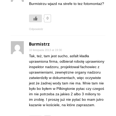
Burmistrzu wjazd na strefe to tez fotomontaż?
0
Odpowiedz
Burmistrz
10 listopada 2013 at 19:30
Tak, też, tam jest sucho, asfalt kładła
uprawniona firma, odbierał robotę uprawniony
inspektor nadzoru, projektował fachowiec z
uprawnieniami, zewnętrzne organy nadzoru
zatwierdziły w dokumentach, więc oczywiste
jest że żadnej wody tam nie ma. Mnie tam nie
było bo byłem w Pilkingtonie pytac czy czegoś
im nie potrzeba za jakies 2 albo 3 miliony to
im zrobię. I proszę już nie pytać bo mam jutro
kazanie w kościele, na które zapraszam.