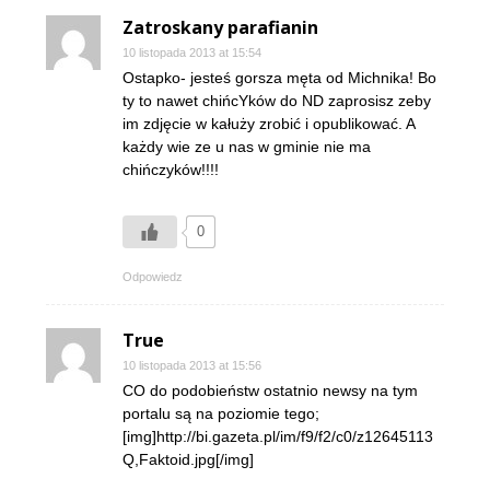
Zatroskany parafianin
10 listopada 2013 at 15:54
Ostapko- jesteś gorsza męta od Michnika! Bo
ty to nawet chińcYków do ND zaprosisz zeby
im zdjęcie w kałuży zrobić i opublikować. A
każdy wie ze u nas w gminie nie ma
chińczyków!!!!
0
Odpowiedz
True
10 listopada 2013 at 15:56
CO do podobieństw ostatnio newsy na tym
portalu są na poziomie tego;
[img]http://bi.gazeta.pl/im/f9/f2/c0/z12645113
Q,Faktoid.jpg[/img]