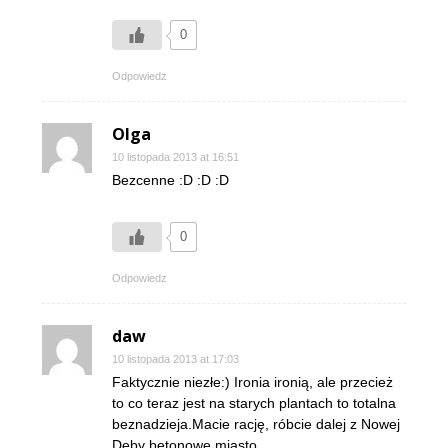
0
Odpowiedz
Olga
10 listopada 2013 at 16:51
Bezcenne :D :D :D
0
Odpowiedz
daw
10 listopada 2013 at 17:03
Faktycznie niezłe:) Ironia ironią, ale przecież
to co teraz jest na starych plantach to totalna
beznadzieja.Macie rację, róbcie dalej z Nowej
Dęby betonowe miasto…