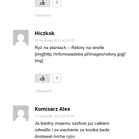
0
Odpowiedz
Hiczkok
10 listopada 2013 at 15:38
Ryż na plantach – Rekiny na strefie
[img]http://infonowadeba.pl/images/rekiny.jpg[/
img]
0
Odpowiedz
Komisarz Alex
10 listopada 2013 at 15:44
Ja biedny mojemu szefowi juz calkiem
odwalilo i za wachanie za kostka bede
dostawal miche ryzu