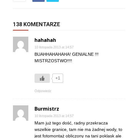
138 KOMENTARZE
hahahah
10 listopada 2013 at 14:57
BUAHHAHAHAHA! GENIALNE !!!
MISTRZOSTWO!!!!
+1
Odpowiedz
Burmistrz
10 listopada 2013 at 14:57
Mam już tego dość, radny przekracza
wszelkie granice, tam nie ma żadnej wody, to
jest fotomontaż obliczony na tani poklask ale