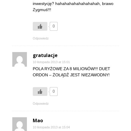
inwestycję? hahahahahahahahahah, brawo
Zygmuś!!!
0
Odpowiedz
gratulacje
10 listopada 2013 at 15:01
POLA RYŻOWE ZA 8 MILIONÓW!!! DUET
ORDON – ŻOŁĄDŹ JEST NIEZAWODNY!
0
Odpowiedz
Mao
10 listopada 2013 at 15:04