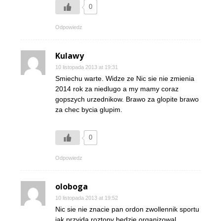
0
Odpowiedz
Kulawy
10 listopada 2013 at 19:31
Smiechu warte. Widze ze Nic sie nie zmienia
2014 rok za niedlugo a my mamy coraz
gopszych urzednikow. Brawo za glopite brawo
za chec bycia glupim.
0
Odpowiedz
oloboga
10 listopada 2013 at 19:52
Nic sie nie znacie pan ordon zwollennik sportu
jak przyjda roztopy bedzie organizowal