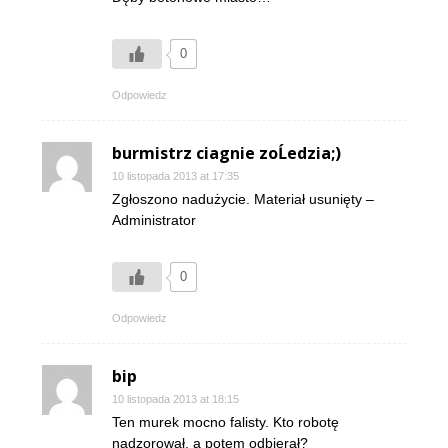
0
Odpowiedz
burmistrz ciagnie zoĹedzia;)
10 listopada 2013 at 17:35
Zgłoszono nadużycie. Materiał usunięty –
Administrator
0
Odpowiedz
bip
10 listopada 2013 at 18:15
Ten murek mocno falisty. Kto robotę
nadzorował, a potem odbierał?