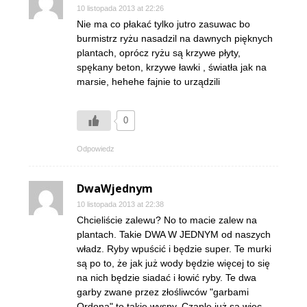
10 listopada 2013 at 22:26
Nie ma co płakać tylko jutro zasuwac bo
burmistrz ryżu nasadzil na dawnych pięknych
plantach, oprócz ryżu są krzywe płyty,
spękany beton, krzywe ławki , światła jak na
marsie, hehehe fajnie to urządzili
0
Odpowiedz
DwaWjednym
10 listopada 2013 at 22:38
Chcieliście zalewu? No to macie zalew na
plantach. Takie DWA W JEDNYM od naszych
władz. Ryby wpuścić i będzie super. Te murki
są po to, że jak już wody będzie więcej to się
na nich będzie siadać i łowić ryby. Te dwa
garby zwane przez złośliwców "garbami
Ordona" to takie wyspy. Czaple już są więc