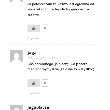
Ja potwierdzam że kałuża jest ogromna od
wiele lat i to musi tej wladzy gminnej byc
sprawa
0
Odpowiedz
jaga
10 listopada 2013 at 22:01
Coś potwornego ,ja płaczę .Co jeszcze
mądrego wymyślicie ,żałosne to wszystko:(
0
Odpowiedz
Jagaplacze