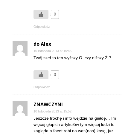
0
Odpowiedz
do Alex
10 listopada 2013 at 15:46
Twój szef to ten wyższy O. czy niższy Ż.?
0
Odpowiedz
ZNAWCZYNI
10 listopada 2013 at 15:52
Jeszcze trochę i info wejdzie na giełdę… Im
więcej głupich artykułów tym więcej ludzi tu
zagląda a facet robi na was(nas) kasę, juz