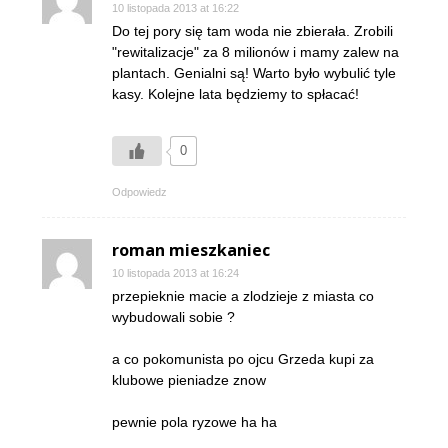
10 listopada 2013 at 16:22
Do tej pory się tam woda nie zbierała. Zrobili
"rewitalizacje" za 8 milionów i mamy zalew na
plantach. Genialni są! Warto było wybulić tyle
kasy. Kolejne lata będziemy to spłacać!
0
Odpowiedz
roman mieszkaniec
10 listopada 2013 at 16:24
przepieknie macie a zlodzieje z miasta co
wybudowali sobie ?
a co pokomunista po ojcu Grzeda kupi za
klubowe pieniadze znow
pewnie pola ryzowe ha ha