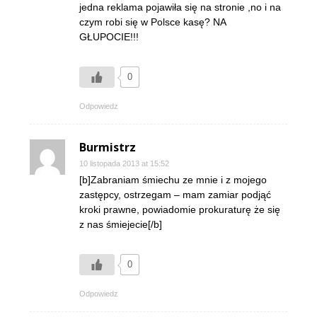
jedna reklama pojawiła się na stronie ,no i na
czym robi się w Polsce kasę? NA
GŁUPOCIE!!!
0
Odpowiedz
Burmistrz
10 listopada 2013 at 15:52
[b]Zabraniam śmiechu ze mnie i z mojego
zastępcy, ostrzegam – mam zamiar podjąć
kroki prawne, powiadomie prokuraturę że się
z nas śmiejecie[/b]
0
Odpowiedz