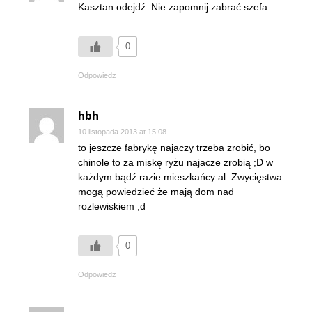
Kasztan odejdź. Nie zapomnij zabrać szefa.
0
Odpowiedz
hbh
10 listopada 2013 at 15:08
to jeszcze fabrykę najaczy trzeba zrobić, bo
chinole to za miskę ryżu najacze zrobią ;D w
każdym bądź razie mieszkańcy al. Zwycięstwa
mogą powiedzieć że mają dom nad
rozlewiskiem ;d
0
Odpowiedz