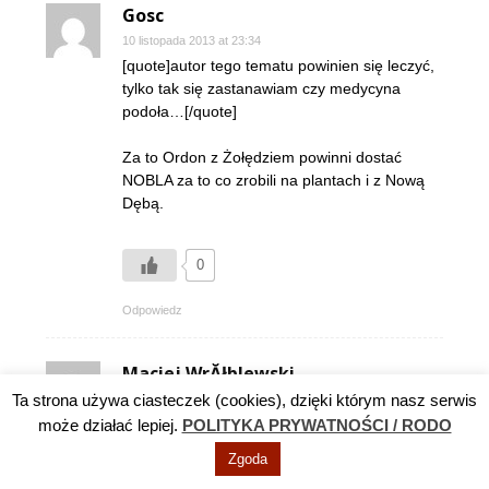
Gosc
10 listopada 2013 at 23:34
[quote]autor tego tematu powinien się leczyć,
tylko tak się zastanawiam czy medycyna
podoła…[/quote]
Za to Ordon z Żołędziem powinni dostać
NOBLA za to co zrobili na plantach i z Nową
Dębą.
0
Odpowiedz
Maciej WrĂłblewski
Ta strona używa ciasteczek (cookies), dzięki którym nasz serwis
11 listopada 2013 at 00:32
Nie wiem jak macie mieć czelność i żal do P.
może działać lepiej.
POLITYKA PRYWATNOŚCI / RODO
Burmistrza bo on więcej dla nas zrobił niż
Zgoda
wam się wydaje , zamiast krytykować i śmiać