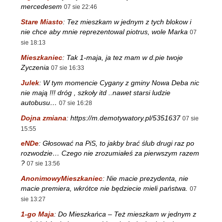
mercedesem
07 sie 22:46
Stare Miasto
:
Tez mieszkam w jednym z tych blokow i
nie chce aby mnie reprezentowal piotrus, wole Marka
07
sie 18:13
Mieszkaniec
:
Tak 1-maja, ja tez mam w d.pie twoje
Zyczenia
07 sie 16:33
Julek
:
W tym momencie Cygany z gminy Nowa Deba nic
nie mają !!! dróg , szkoły itd ..nawet starsi ludzie
autobusu…
07 sie 16:28
Dojna zmiana
:
https://m.demotywatory.pl/5351637
07 sie
15:55
eNDe
:
Głosować na PiS, to jakby brać ślub drugi raz po
rozwodzie… Czego nie zrozumiałeś za pierwszym razem
?
07 sie 13:56
AnonimowyMieszkaniec
:
Nie macie prezydenta, nie
macie premiera, wkrótce nie będziecie mieli państwa.
07
sie 13:27
1-go Maja
:
Do Mieszkańca – Też mieszkam w jednym z