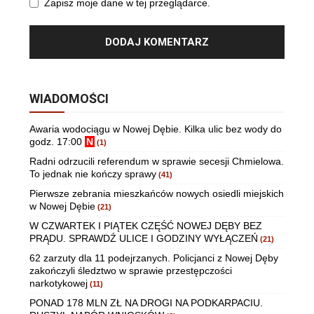
Zapisz moje dane w tej przeglądarce.
WIADOMOŚCI
Awaria wodociągu w Nowej Dębie. Kilka ulic bez wody do
godz. 17:00
N
(1)
Radni odrzucili referendum w sprawie secesji Chmielowa.
To jednak nie kończy sprawy
(41)
Pierwsze zebrania mieszkańców nowych osiedli miejskich
w Nowej Dębie
(21)
W CZWARTEK I PIĄTEK CZĘŚĆ NOWEJ DĘBY BEZ
PRĄDU. SPRAWDŹ ULICE I GODZINY WYŁĄCZEŃ
(21)
62 zarzuty dla 11 podejrzanych. Policjanci z Nowej Dęby
zakończyli śledztwo w sprawie przestępczości
narkotykowej
(11)
PONAD 178 MLN ZŁ NA DROGI NA PODKARPACIU.