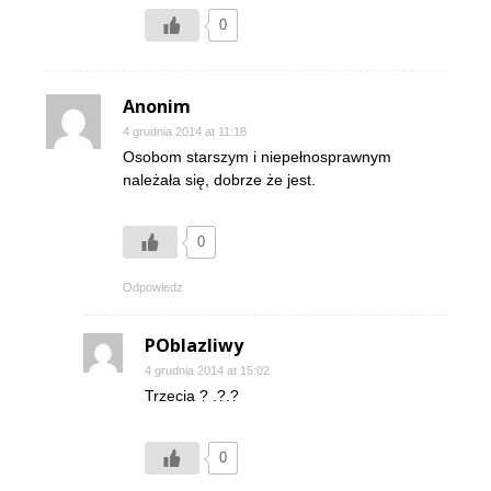
0
Anonim
4 grudnia 2014 at 11:18
Osobom starszym i niepełnosprawnym
należała się, dobrze że jest.
0
Odpowiedz
POblazliwy
4 grudnia 2014 at 15:02
Trzecia ? .?.?
0