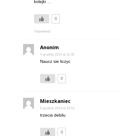
kolejki …
0
Odpowiedz
Anonim
4 grudnia 2014 at 11:35
Naucz sie liczyc
0
Mieszkaniec
6 grudnia 2014 at 19:51
trzecia debilu
0