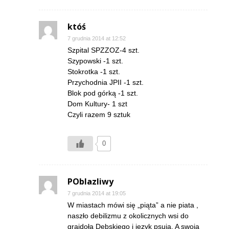
któś
7 grudnia 2014 at 12:52
Szpital SPZZOZ-4 szt.
Szypowski -1 szt.
Stokrotka -1 szt.
Przychodnia JPII -1 szt.
Blok pod górką -1 szt.
Dom Kultury- 1 szt
Czyli razem 9 sztuk
0
POblazliwy
7 grudnia 2014 at 19:05
W miastach mówi się „piąta” a nie piata ,
naszło debilizmu z okolicznych wsi do
grajdoła Dębskiego i język psują. A swoją