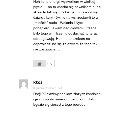
Heh ile to energii wyzwoliłem w wielkiej
płycie … no to wiocha się pewnikiem nudzi
skoro tu tak się produkuje , no ale co się
dziwić , kury i świnie na wsi zostawili to w
„mieście” nuda . Wolanin i Nycz
ponapierd…ł wam nad głowami , trzeba
było tego w milczeniu odsłuchać to teraz
odreagowują. Heh no to czekam na
odpowiedzi bo się założyłem że tego tak
nie zostawicie …
0
któś
8 grudnia 2014 at 15:41
Do@PObłazliwy,de­bilo­wi złożysz kon­do­len­
cje z po­wodu śmier­ci mózgu,a on i tak
będzie się cie­szył z te­go powodu.