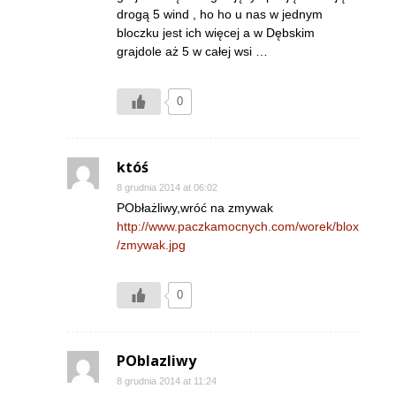
drogą 5 wind , ho ho u nas w jednym
bloczku jest ich więcej a w Dębskim
grajdole aż 5 w całej wsi …
0
któś
8 grudnia 2014 at 06:02
PObłażliwy,wróć na zmywak
http://www.paczkamocnych.com/worek/blox
/zmywak.jpg
0
POblazliwy
8 grudnia 2014 at 11:24