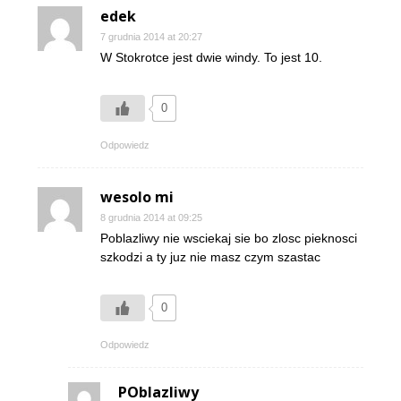
edek
7 grudnia 2014 at 20:27
W Stokrotce jest dwie windy. To jest 10.
0
Odpowiedz
wesolo mi
8 grudnia 2014 at 09:25
Poblazliwy nie wsciekaj sie bo zlosc pieknosci
szkodzi a ty juz nie masz czym szastac
0
Odpowiedz
POblazliwy