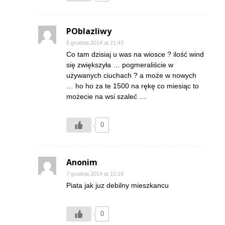
POblazliwy
6 grudnia 2014 at 21:43
Co tam dzisiaj u was na wiosce ? ilość wind
się zwiększyła … pogmeraliście w
używanych ciuchach ? a może w nowych
… ho ho za te 1500 na rękę co miesiąc to
możecie na wsi szaleć …
0
Anonim
7 grudnia 2014 at 10:18
Piata jak juz debilny mieszkancu
0