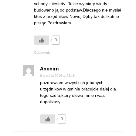
schody -niestety-.Takie wymiary windy i
budowano ją od podstaw.Dlaczego nie myślał
ktoś z urzędników Nowej Dęby tak delikatnie
pisząc.Pozdrawiam
0
Odpowiedz
Anonim
6 grudnia 2014 at 23:18
pozdrawiam wszystkich jebanych
urzędników w gminie pracujcie dalej dla
tego szefa,który olewa mnie i was
dupolizusy
0