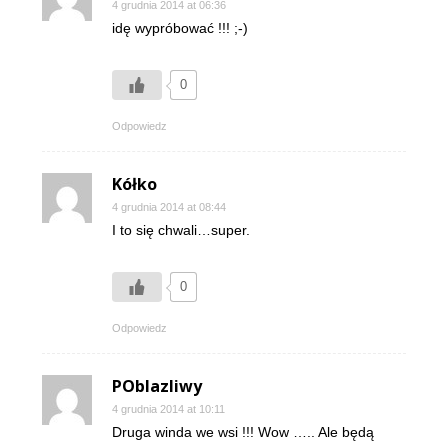
4 grudnia 2014 at 06:36
idę wypróbować !!! ;-)
0
Odpowiedz
Kółko
4 grudnia 2014 at 08:44
I to się chwali…super.
0
Odpowiedz
POblazliwy
4 grudnia 2014 at 10:11
Druga winda we wsi !!! Wow ….. Ale będą