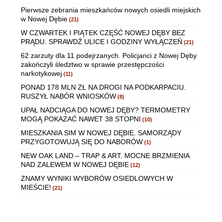
Pierwsze zebrania mieszkańców nowych osiedli miejskich
w Nowej Dębie
(21)
W CZWARTEK I PIĄTEK CZĘŚĆ NOWEJ DĘBY BEZ
PRĄDU. SPRAWDŹ ULICE I GODZINY WYŁĄCZEŃ
(21)
62 zarzuty dla 11 podejrzanych. Policjanci z Nowej Dęby
zakończyli śledztwo w sprawie przestępczości
narkotykowej
(11)
PONAD 178 MLN ZŁ NA DROGI NA PODKARPACIU.
RUSZYŁ NABÓR WNIOSKÓW
(8)
UPAŁ NADCIĄGA DO NOWEJ DĘBY? TERMOMETRY
MOGĄ POKAZAĆ NAWET 38 STOPNI
(10)
MIESZKANIA SIM W NOWEJ DĘBIE. SAMORZĄDY
PRZYGOTOWUJĄ SIĘ DO NABORÓW
(1)
NEW OAK LAND – TRAP & ART. MOCNE BRZMIENIA
NAD ZALEWEM W NOWEJ DĘBIE
(12)
ZNAMY WYNIKI WYBORÓW OSIEDLOWYCH W
MIEŚCIE!
(21)