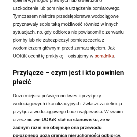
spełnia wymogów prawnych lub stwierdzono
uszkodzenie lub pominięcie urządzenia pomiarowego.
Tymczasem niektóre przedsiębiorstwa wodociągowe
przyznawały sobie taką możliwość również w innych
sytuacjach, np. gdy odbiorca nie powiadomił o zerwaniu
plomby lub nie zabezpieczył pomieszczenia z
wodomierzem głównym przed zamarznięciem. Jak
UOKiK ocenił tę praktykę – opisujemy w
poradniku
.
Przyłącze – czym jest i kto powinien
płacić
Dużo miejsca poświęcono kwestii przyłączy
wodociągowych i kanalizacyjnych. Zwłaszcza definicja
przyłącza wodociągowego budzi wątpliwości. W swoim
orzecznictwie
UOKiK stał na stanowisku, że w
żadnym razie nie obejmuje ona przewodu
położonego poza granicą nieruchomości odbiorcy
.