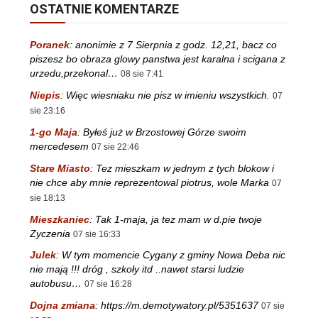
OSTATNIE KOMENTARZE
Poranek
:
anonimie z 7 Sierpnia z godz. 12,21, bacz co
piszesz bo obraza glowy panstwa jest karalna i scigana z
urzedu,przekonal…
08 sie 7:41
Niepis
:
Więc wiesniaku nie pisz w imieniu wszystkich.
07
sie 23:16
1-go Maja
:
Byłeś już w Brzostowej Górze swoim
mercedesem
07 sie 22:46
Stare Miasto
:
Tez mieszkam w jednym z tych blokow i
nie chce aby mnie reprezentowal piotrus, wole Marka
07
sie 18:13
Mieszkaniec
:
Tak 1-maja, ja tez mam w d.pie twoje
Zyczenia
07 sie 16:33
Julek
:
W tym momencie Cygany z gminy Nowa Deba nic
nie mają !!! dróg , szkoły itd ..nawet starsi ludzie
autobusu…
07 sie 16:28
Dojna zmiana
:
https://m.demotywatory.pl/5351637
07 sie