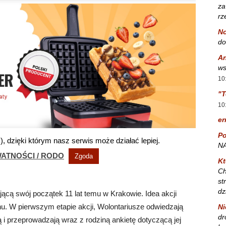
za
rz
No
do
A
ws
10
"T
10
er
Po
NA
Kt
Ch
st
dz
ącą swój początek 11 lat temu w Krakowie. Idea akcji
. W pierwszym etapie akcji, Wolontariusze odwiedzają
Ni
dr
wą i przeprowadzają wraz z rodziną ankietę dotyczącą jej