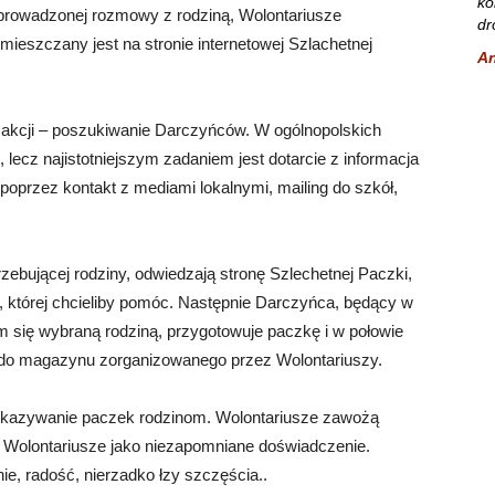
ko
zeprowadzonej rozmowy z rodziną, Wolontariusze
dr
mieszczany jest na stronie internetowej Szlachetnej
A
akcji – poszukiwanie Darczyńców. W ogólnopolskich
lecz najistotniejszym zadaniem jest dotarcie z informacja
 poprzez kontakt z mediami lokalnymi, mailing do szkół,
zebującej rodziny, odwiedzają stronę Szlechetnej Paczki,
ę, której chcieliby pomóc. Następnie Darczyńca, będący w
 się wybraną rodziną, przygotowuje paczkę i w połowie
 ją do magazynu zorganizowanego przez Wolontariuszy.
przekazywanie paczek rodzinom. Wolontariusze zawożą
i Wolontariusze jako niezapomniane doświadczenie.
, radość, nierzadko łzy szczęścia..