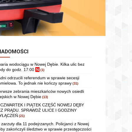
IADOMOŚCI
aria wodociągu w Nowej Dębie. Kilka ulic bez
dy do godz. 17:00
N
(1)
dni odrzucili referendum w sprawie secesji
mielowa. To jednak nie kończy sprawy
(31)
erwsze zebrania mieszkańców nowych osiedli
ejskich w Nowej Dębie
(13)
 CZWARTEK I PIĄTEK CZĘŚĆ NOWEJ DĘBY
EZ PRĄDU. SPRAWDŹ ULICE I GODZINY
YŁĄCZEŃ
(21)
 zarzuty dla 11 podejrzanych. Policjanci z Nowej
by zakończyli śledztwo w sprawie przestępczości