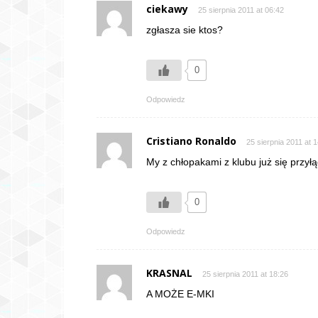
ciekawy
25 sierpnia 2011 at 06:42
zgłasza sie ktos?
0
Odpowiedz
Cristiano Ronaldo
25 sierpnia 2011 at 
My z chłopakami z klubu już się przył
0
Odpowiedz
KRASNAL
25 sierpnia 2011 at 18:26
A MOŻE E-MKI