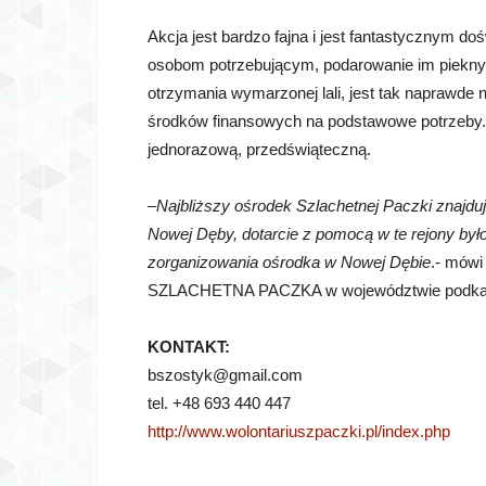
Akcja jest bardzo fajna i jest fantastycznym 
osobom potrzebującym, podarowanie im pieknyc
otrzymania wymarzonej lali, jest tak naprawde 
środków finansowych na podstawowe potrzeby. 
jednorazową, przedświąteczną.
–
Najbliższy ośrodek Szlachetnej Paczki znajdu
Nowej Dęby, dotarcie z pomocą w te rejony był
zorganizowania ośrodka w Nowej Dębie
.- mów
SZLACHETNA PACZKA w województwie podka
KONTAKT:
bszostyk@gmail.com
tel. +48 693 440 447
http://www.wolontariuszpaczki.pl/index.php