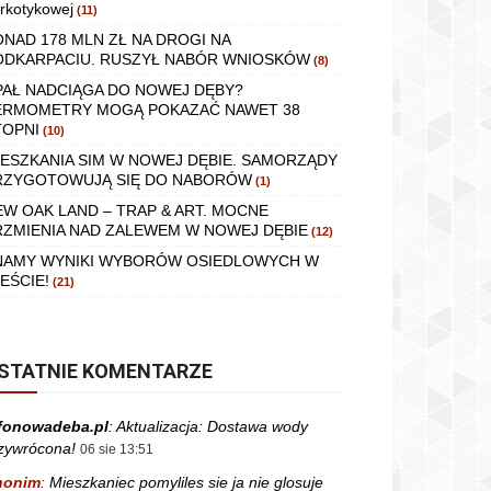
rkotykowej
(11)
ONAD 178 MLN ZŁ NA DROGI NA
ODKARPACIU. RUSZYŁ NABÓR WNIOSKÓW
(8)
PAŁ NADCIĄGA DO NOWEJ DĘBY?
ERMOMETRY MOGĄ POKAZAĆ NAWET 38
TOPNI
(10)
IESZKANIA SIM W NOWEJ DĘBIE. SAMORZĄDY
RZYGOTOWUJĄ SIĘ DO NABORÓW
(1)
EW OAK LAND – TRAP & ART. MOCNE
RZMIENIA NAD ZALEWEM W NOWEJ DĘBIE
(12)
NAMY WYNIKI WYBORÓW OSIEDLOWYCH W
EŚCIE!
(21)
STATNIE KOMENTARZE
fonowadeba.pl
:
Aktualizacja: Dostawa wody
zywrócona!
06 sie 13:51
nonim
:
Mieszkaniec pomyliles sie ja nie glosuje