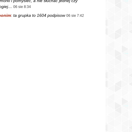
mórki i pomyśleć, a nie słuchać jednej czy
ogiej…
06 sie 8:34
nonim
:
ta grupka to 1604 podpisow
06 sie 7:42