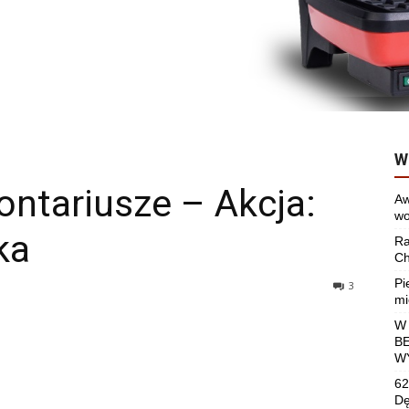
W
ntariusze – Akcja:
Aw
wo
ka
Ra
Ch
Pi
3
mi
W
B
W
62
Dę