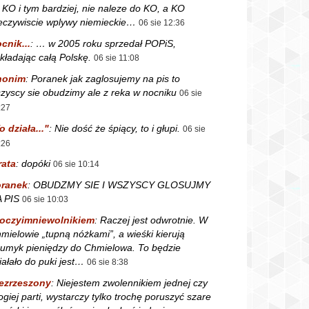
 KO i tym bardziej, nie naleze do KO, a KO
eczywiscie wplywy niemieckie…
06 sie 12:36
cnik...
:
… w 2005 roku sprzedał POPiS,
kładając całą Polskę.
06 sie 11:08
nonim
:
Poranek jak zaglosujemy na pis to
zyscy sie obudzimy ale z reka w nocniku
06 sie
:27
o działa..."
:
Nie dość że śpiący, to i głupi.
06 sie
:26
rata
:
dopóki
06 sie 10:14
ranek
:
OBUDZMY SIE I WSZYSCY GLOSUJMY
 PIS
06 sie 10:03
oczyimniewolnikiem
:
Raczej jest odwrotnie. W
mielowie „tupną nóżkami”, a wieśki kierują
rumyk pieniędzy do Chmielowa. To będzie
iałało do puki jest…
06 sie 8:38
ezrzeszony
:
Niejestem zwolennikiem jednej czy
ogiej parti, wystarczy tylko trochę poruszyć szare