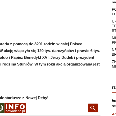
na
P
P
U
T
S
M
P
rła z pomocą do 8201 rodzin w całej Polsce.
N
W akcję włączyło się 120 tys. darczyńców i prawie 6 tys.
B
aldo i Papież Benedykt XVI, Jerzy Dudek i prezydent
Z
 rodzina Stuhrów. W tym roku akcja organizowana jest
MI
O
lontariusze z Nowej Dęby!
in
pr
A