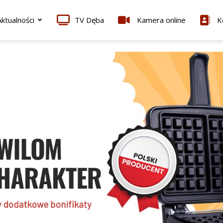
ktualności
TV Dęba
Kamera online
K