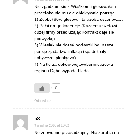
Nie zgadzam się z Wieśkiem i głosowałem
przeciwko nie mu ale obiektywnie patrząc:
1) Zdobył 80% głosów. I to trzeba uszanować.
2) Pełni drugą kadencje (Każdemu szefowi
dużej firmy przedłużając kontrakt daje się
podwyżkę)
3) Wiesiek nie dostał podwyżki bo: nasze
pensje zjada tzw. inflacja (spadek siły
nabywczej pieniądza).
4) Na tle zarobków wójtów/burmistrzów z
regionu Dęba wypada blado.
0
Odpowiedz
58
9 grudnia 2010 at 10:02
No znowu nie przesadzajmy. Nie zarabia na