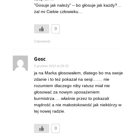
"Gosuje jak należy" – bo głosuje jak każdy?…
żal mi Ciebie człowieku…
0
Odpowiedz
Gosc
9 grudnia 2010 at 09:15
ja na Marka głosowałem, dlatego bo ma swoje
zdanie i to też pokazał na sesji……. nie
rozumiem dlaczego niby ratusz miał nie
głosować za nowym uposażeniem
burmistrza…. właśnie przez to pokazali
mądrość a nie małostokowość jak niektórzy w
tej nowej radzie.
0