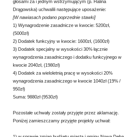
głosami za i jednym wstrzymującym (p. Halina
Drągowska) uchwalili następujące uposażenie:
[W nawiasach podano poprzednie stawki]
1) Wynagrodzenie zasadnicze w kwocie: 5200zł,
(5000zł)
2) Dodatek funkcyjny w kwocie: 1600zł, (1600zł)
3) Dodatek specjalny w wysokości 30% łącznie
wynagrodzenia zasadniczego i dodatku funkcyjnego w
kwocie 2040zł, (1980zł)
4) Dodatek za wieloletnią pracę w wysokości 20%
wynagrodzenia zasadniczego w kwocie 1040zł (19% /
950zł)
Suma: 9880zł (9530zł)
Pozostałe uchwały zostały przyjęte przez aklamację.
Poniżej zamieszczamy przyjęte projekty uchwał:
1) w sprawie zmian budżetu miasta i gminy Nowa Dęba