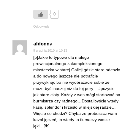
0
Odpowiedz
aldonna
9 grudnia 2010 at 10:13
[b]Jakie to typowe dla małego
prowincjonalnego zakompleksionego
miasteczka w starej Galicji gdzie stare odeszło
a do nowego jeszcze nie potraficie
przywyknąć bo nie wyobrażacie sobie ze
może być inaczej niż do tej pory….Jęczycie
jak stare cioty. Każdy z was mógł startować na
burmistrza czy radnego…Dostalibyście wtedy
kasę, splendor i krzesło w miejskiej radzie…
Więc o co chodzi? Chyba że proboszcz wam
kazał jęczeć, to wtedy to tłumaczy wasze
jęki…[/b]