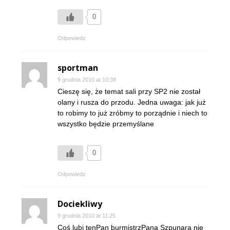
0
Odpowiedz
sportman
9 grudnia 2010 at 10:39
Cieszę się, że temat sali przy SP2 nie został
olany i rusza do przodu. Jedna uwaga: jak już
to robimy to już zróbmy to porządnie i niech to
wszystko będzie przemyślane
0
Odpowiedz
Dociekliwy
9 grudnia 2010 at 11:25
Coś lubi tenPan burmistrzPana Szpunara nie