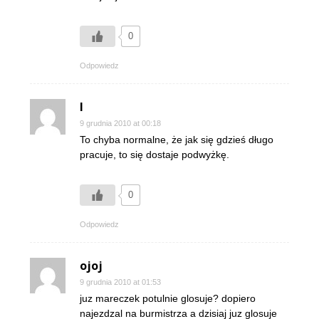
0
Odpowiedz
I
9 grudnia 2010 at 00:18
To chyba normalne, że jak się gdzieś długo
pracuje, to się dostaje podwyżkę.
0
Odpowiedz
ojoj
9 grudnia 2010 at 01:53
juz mareczek potulnie glosuje? dopiero
najezdzal na burmistrza a dzisiaj juz glosuje