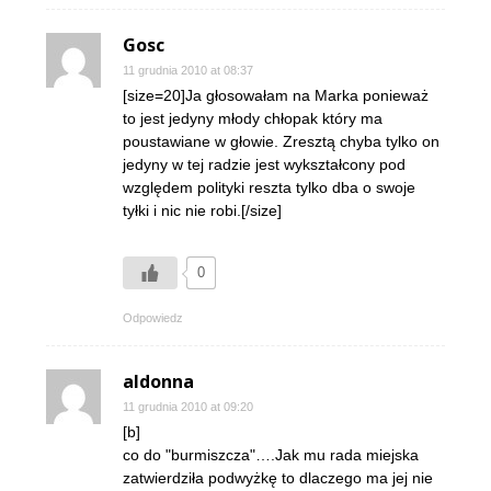
Gosc
11 grudnia 2010 at 08:37
[size=20]Ja głosowałam na Marka ponieważ
to jest jedyny młody chłopak który ma
poustawiane w głowie. Zresztą chyba tylko on
jedyny w tej radzie jest wykształcony pod
względem polityki reszta tylko dba o swoje
tyłki i nic nie robi.[/size]
0
Odpowiedz
aldonna
11 grudnia 2010 at 09:20
[b]
co do "burmiszcza"….Jak mu rada miejska
zatwierdziła podwyżkę to dlaczego ma jej nie