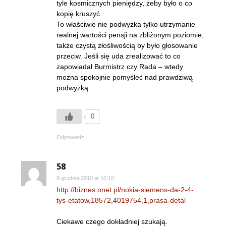
tyle kosmicznych pieniędzy, żeby było o co
kopię kruszyć.
To właściwie nie podwyżka tylko utrzymanie
realnej wartości pensji na zbliżonym poziomie,
także czystą złośliwością by było głosowanie
przeciw. Jeśli się uda zrealizować to co
zapowiadał Burmistrz czy Rada – wtedy
można spokojnie pomyśleć nad prawdziwą
podwyżką.
0
Odpowiedz
58
9 grudnia 2010 at 10:10
http://biznes.onet.pl/nokia-siemens-da-2-4-
tys-etatow,18572,4019754,1,prasa-detal
Ciekawe czego dokładniej szukają.