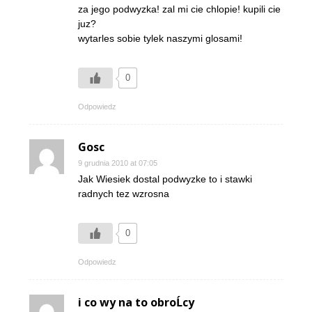
za jego podwyzka! zal mi cie chlopie! kupili cie
juz?
wytarles sobie tylek naszymi glosami!
0
Odpowiedz
Gosc
9 grudnia 2010 at 07:05
Jak Wiesiek dostal podwyzke to i stawki
radnych tez wzrosna
0
Odpowiedz
i co wy na to obroĹcy