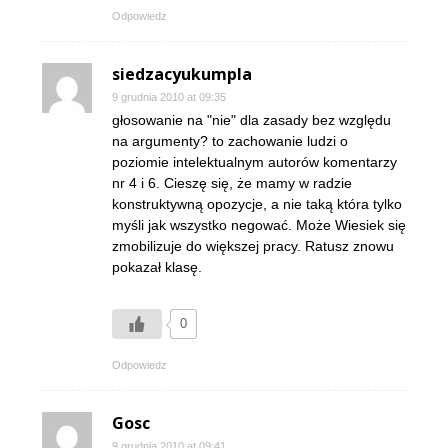
Odpowiedz
siedzacyukumpla
9 grudnia 2010 at 09:35
głosowanie na "nie" dla zasady bez względu
na argumenty? to zachowanie ludzi o
poziomie intelektualnym autorów komentarzy
nr 4 i 6. Cieszę się, że mamy w radzie
konstruktywną opozycje, a nie taką która tylko
myśli jak wszystko negować. Może Wiesiek się
zmobilizuje do większej pracy. Ratusz znowu
pokazał klasę.
0
Odpowiedz
Gosc
9 grudnia 2010 at 09:41