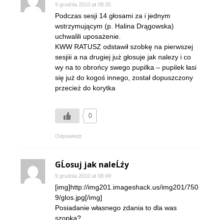
9 grudnia 2010 at 08:35
Podczas sesji 14 głosami za i jednym
wstrzymującym (p. Halina Drągowska)
uchwalili uposażenie.
KWW RATUSZ odstawił szobkę na pierwszej
sesjiii a na drugiej już głosuje jak nalezy i co
wy na to obrońcy swego pupilka – pupilek łasi
się już do kogoś innego, został dopuszczony
przecież do korytka
0
Odpowiedz
GĹosuj jak naleĹźy
9 grudnia 2010 at 08:49
[img]http://img201.imageshack.us/img201/750
9/glos.jpg[/img]
Posiadanie własnego zdania to dla was
szopka?…