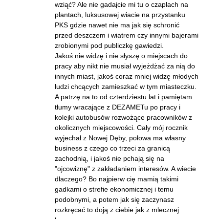
wziąć? Ale nie gadajcie mi tu o czaplach na
plantach, luksusowej wiacie na przystanku
PKS gdzie nawet nie ma jak się schronić
przed deszczem i wiatrem czy innymi bajerami
zrobionymi pod publiczkę gawiedzi.
Jakoś nie widzę i nie słyszę o miejscach do
pracy aby nikt nie musiał wyjeżdżać za nią do
innych miast, jakoś coraz mniej widzę młodych
ludzi chcących zamieszkać w tym miasteczku.
A patrzę na to od czterdziestu lat i pamiętam
tłumy wracające z DEZAMETu po pracy i
kolejki autobusów rozwożące pracowników z
okolicznych miejscowości. Cały mój rocznik
wyjechał z Nowej Dęby, połowa ma własny
business z czego co trzeci za granicą
zachodnią, i jakoś nie pchają się na
"ojcowiznę" z zakładaniem interesów. A wiecie
dlaczego? Bo najpierw cię mamią takimi
gadkami o strefie ekonomicznej i temu
podobnymi, a potem jak się zaczynasz
rozkręcać to doją z ciebie jak z mlecznej