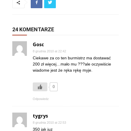
24 KOMENTARZE
Gosc
8 grudnia 2010 at 22:42
Ciekawe za co ten burmistrz ma dostawać
200 zł więcej…mało mu ???ale oczywiście
wiadome jest że ręka rękę myje.
0
Odpowiedz
tygrys
8 grudnia 2010 at 22:53
350 jak juz