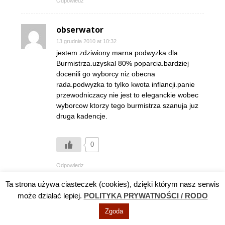
Odpowiedz
obserwator
13 grudnia 2010 at 10:32
jestem zdziwiony marna podwyzka dla
Burmistrza.uzyskal 80% poparcia.bardziej
docenili go wyborcy niz obecna
rada.podwyzka to tylko kwota inflancji.panie
przewodniczacy nie jest to eleganckie wobec
wyborcow ktorzy tego burmistrza szanuja juz
druga kadencje.
0
Odpowiedz
Ta strona używa ciasteczek (cookies), dzięki którym nasz serwis
może działać lepiej.
POLITYKA PRYWATNOŚCI / RODO
ZOSTAW ODPOWIEDŹ
Zgoda