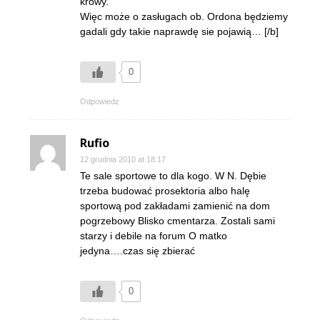
krowy.
Więc może o zasługach ob. Ordona będziemy
gadali gdy takie naprawdę sie pojawią… [/b]
0
Odpowiedz
Rufio
12 grudnia 2010 at 18:17
Te sale sportowe to dla kogo. W N. Dębie
trzeba budować prosektoria albo halę
sportową pod zakładami zamienić na dom
pogrzebowy Blisko cmentarza. Zostali sami
starzy i debile na forum O matko
jedyna….czas się zbierać
0