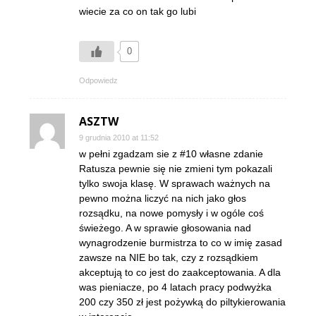
wiecie za co on tak go lubi
0
Odpowiedz
ASZTW
9 grudnia 2010 at 11:52
w pełni zgadzam sie z #10 własne zdanie
Ratusza pewnie się nie zmieni tym pokazali
tylko swoja klasę. W sprawach ważnych na
pewno można liczyć na nich jako głos
rozsądku, na nowe pomysły i w ogóle coś
świeżego. A w sprawie głosowania nad
wynagrodzenie burmistrza to co w imię zasad
zawsze na NIE bo tak, czy z rozsądkiem
akceptują to co jest do zaakceptowania. A dla
was pieniacze, po 4 latach pracy podwyżka
200 czy 350 zł jest pożywką do piltykierowania