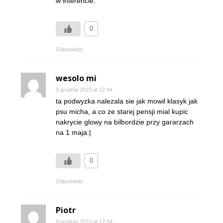
w interencie.
0
Odpowiedz
wesolo mi
9 grudnia 2010 at 12:44
ta podwyzka nalezala sie jak mowil klasyk jak
psu micha, a co ze starej pensji mial kupic
nakrycie glowy na bilbordzie przy gararzach
na 1 maja:|
0
Odpowiedz
Piotr
9 grudnia 2010 at 17:04