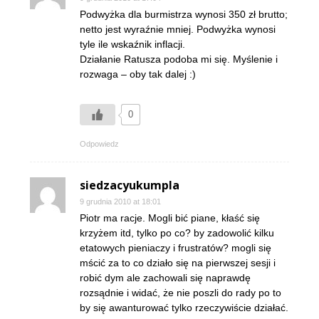
Podwyżka dla burmistrza wynosi 350 zł brutto;
netto jest wyraźnie mniej. Podwyżka wynosi
tyle ile wskaźnik inflacji.
Działanie Ratusza podoba mi się. Myślenie i
rozwaga – oby tak dalej :)
0
Odpowiedz
siedzacyukumpla
9 grudnia 2010 at 18:01
Piotr ma racje. Mogli bić piane, kłaść się
krzyżem itd, tylko po co? by zadowolić kilku
etatowych pieniaczy i frustratów? mogli się
mścić za to co działo się na pierwszej sesji i
robić dym ale zachowali się naprawdę
rozsądnie i widać, że nie poszli do rady po to
by się awanturować tylko rzeczywiście działać.