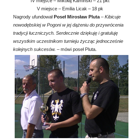
IV miejsce – Mikołaj Kamiński – 21 pkt
V miejsce – Emilia Licak – 18 pk
Nagrody ufundował
Poseł Mirosław Pluta
–
Kibicuje
nowodębskiej w Pogoni w jej dążeniu do przywrócenia
tradycji łuczniczych. Serdecznie dziękuję i gratuluję
wszystkim uczestnikom turnieju życząc jednocześnie
kolejnych sukcesów.
– mówi poseł Pluta.