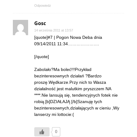
Odpowiedz
Gosc
14 września 2011 at 13:57
[quote]#7 | Pogon Nowa Deba dnia
09/14/2011 11:34………………….
[/quote]
Zabolało?Ma boleć!!!Przykład
bezinteresownych działań ?Bardzo
proszę.Wędkarze.Przy nich to Wasza
działalność jest malutkim pryszczem NA
****.Nie lansują się, tendencyjnych fotek nie
robią.[b]DZIAŁAJĄ [/b]Szanuję tych
bezinteresownych,działających w cieniu ,Wy
lanserzy mi lottocie:(
0