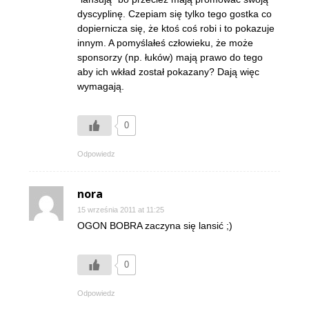
dyscyplinę. Czepiam się tylko tego gostka co
dopiernicza się, że ktoś coś robi i to pokazuje
innym. A pomyślałeś człowieku, że może
sponsorzy (np. łuków) mają prawo do tego
aby ich wkład został pokazany? Dają więc
wymagają.
0
Odpowiedz
nora
15 września 2011 at 11:25
OGON BOBRA zaczyna się lansić ;)
0
Odpowiedz