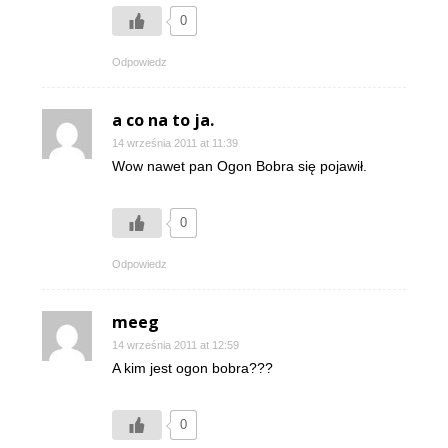
0
Odpowiedz
a co na to ja.
14 września 2011 at 11:39
Wow nawet pan Ogon Bobra się pojawił.
0
Odpowiedz
meeg
14 września 2011 at 12:59
A kim jest ogon bobra???
0