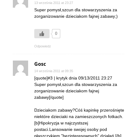
13 września 2011 at 23:27
Super pomysł,szcun dla stowarzyszenia za
zorganizowanie dzieciakom fajnej zabawy;)
0
Odpowiedz
Gosc
14 września 2011 at 09:35
[quote]#3 | krytyk dnia 09/13/2011 23:27
Super pomysł,szcun dla stowarzyszenia za
zorganizowanie dzieciakom fajnej
zabawy[/quote]
Dzieciakom zabawy?Cóś kapinkę przerośnięte
niektóre dzieciaki na zamieszczonych fotkach.
[b]Hipokryzja w najczystszej
postaci.Lansowanie swojej osoby pod
płaszczykiem "bezinteresownych" działań.[/b]