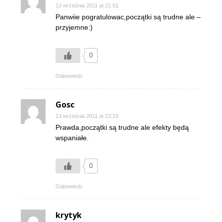
13 września 2011 at 21:51
Panwiie pogratulowac,początki są trudne ale –
przyjemne:)
0
Odpowiedz
Gosc
13 września 2011 at 23:19
Prawda,początki są trudne ale efekty będą
wspaniałe.
0
Odpowiedz
krytyk