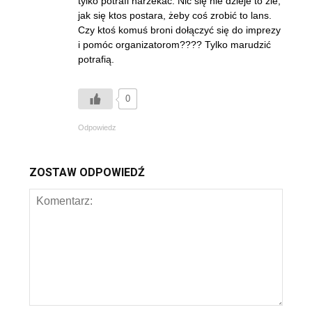
tylko potrafi narzekać. Nic się nie dzieje to żle,
jak się ktos postara, żeby coś zrobić to lans.
Czy ktoś komuś broni dołączyć się do imprezy
i pomóc organizatorom???? Tylko marudzić
potrafią.
0
Odpowiedz
ZOSTAW ODPOWIEDŹ