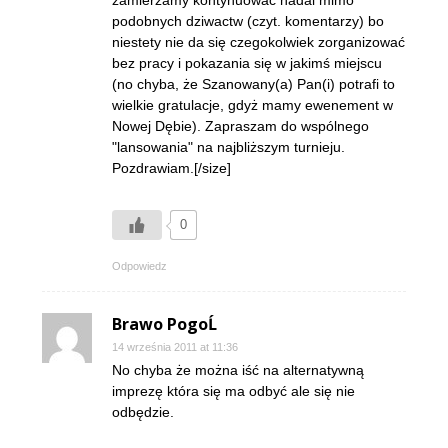
zamierzamy kontynuować nadal mimo
podobnych dziwactw (czyt. komentarzy) bo
niestety nie da się czegokolwiek zorganizować
bez pracy i pokazania się w jakimś miejscu
(no chyba, że Szanowany(a) Pan(i) potrafi to
wielkie gratulacje, gdyż mamy ewenement w
Nowej Dębie). Zapraszam do wspólnego
"lansowania" na najbliższym turnieju.
Pozdrawiam.[/size]
0
Odpowiedz
Brawo PogoĹ
14 września 2011 at 11:36
No chyba że można iść na alternatywną
imprezę która się ma odbyć ale się nie
odbędzie.