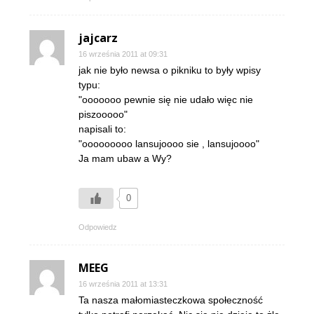
jajcarz
16 września 2011 at 09:31
jak nie było newsa o pikniku to były wpisy
typu:
"ooooooo pewnie się nie udało więc nie
piszooooo"
napisali to:
"ooooooooo lansujoooo sie , lansujoooo"
Ja mam ubaw a Wy?
0
Odpowiedz
MEEG
16 września 2011 at 13:31
Ta nasza małomiasteczkowa społeczność