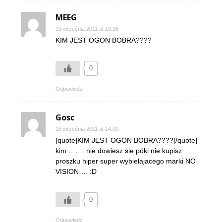
MEEG
15 września 2011 at 13:26
KIM JEST OGON BOBRA????
0
Odpowiedz
Gosc
15 września 2011 at 14:00
[quote]KIM JEST OGON BOBRA????[/quote]
kim ……. nie dowiesz sie póki nie kupisz
proszku hiper super wybielajacego marki NO
VISION…. :D
0
Odpowiedz