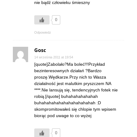
nie bądź człowieku śmieszny
0
Odpowiedz
Gosc
14 września 2011 at 19:54
[quote]Zabolało?Ma boleć!!!Przykład
bezinteresownych działań ?Bardzo
proszę.Wędkarze.Przy nich to Wasza
działalność jest malutkim pryszczem NA
****.Nie lansują się, tendencyjnych fotek nie
robią.[/quote] buhahahahahahah
buhahahahahahahahahahahah :D
skompromitowałeś się chlopie tym wpisem
biorąc pod uwage to co wyżej
0