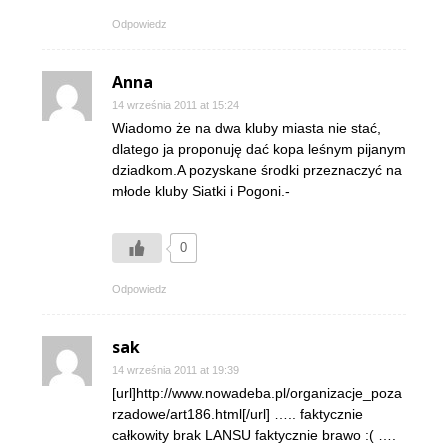
Odpowiedz
Anna
14 września 2011 at 15:24
Wiadomo że na dwa kluby miasta nie stać,
dlatego ja proponuję dać kopa leśnym pijanym
dziadkom.A pozyskane środki przeznaczyć na
młode kluby Siatki i Pogoni.-
0
Odpowiedz
sak
14 września 2011 at 19:39
[url]http://www.nowadeba.pl/organizacje_poza
rzadowe/art186.html[/url] ….. faktycznie
całkowity brak LANSU faktycznie brawo :( ….