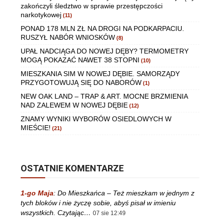
zakończyli śledztwo w sprawie przestępczości
narkotykowej
(11)
PONAD 178 MLN ZŁ NA DROGI NA PODKARPACIU.
RUSZYŁ NABÓR WNIOSKÓW
(8)
UPAŁ NADCIĄGA DO NOWEJ DĘBY? TERMOMETRY
MOGĄ POKAZAĆ NAWET 38 STOPNI
(10)
MIESZKANIA SIM W NOWEJ DĘBIE. SAMORZĄDY
PRZYGOTOWUJĄ SIĘ DO NABORÓW
(1)
NEW OAK LAND – TRAP & ART. MOCNE BRZMIENIA
NAD ZALEWEM W NOWEJ DĘBIE
(12)
ZNAMY WYNIKI WYBORÓW OSIEDLOWYCH W
MIEŚCIE!
(21)
OSTATNIE KOMENTARZE
1-go Maja
:
Do Mieszkańca – Też mieszkam w jednym z
tych bloków i nie życzę sobie, abyś pisał w imieniu
wszystkich. Czytając…
07 sie 12:49