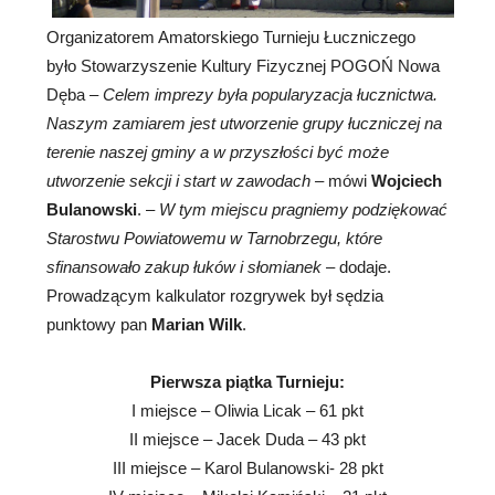
Organizatorem Amatorskiego Turnieju Łuczniczego
było Stowarzyszenie Kultury Fizycznej POGOŃ Nowa
Dęba –
Celem imprezy była popularyzacja łucznictwa.
Naszym zamiarem jest utworzenie grupy łuczniczej na
terenie naszej gminy a w przyszłości być może
utworzenie sekcji i start w zawodach –
mówi
Wojciech
Bulanowski
. –
W tym miejscu pragniemy podziękować
Starostwu Powiatowemu w Tarnobrzegu, które
sfinansowało zakup łuków i słomianek
– dodaje.
Prowadzącym kalkulator rozgrywek był sędzia
punktowy pan
Marian Wilk
.
Pierwsza piątka Turnieju:
I miejsce – Oliwia Licak – 61 pkt
II miejsce – Jacek Duda – 43 pkt
III miejsce – Karol Bulanowski- 28 pkt