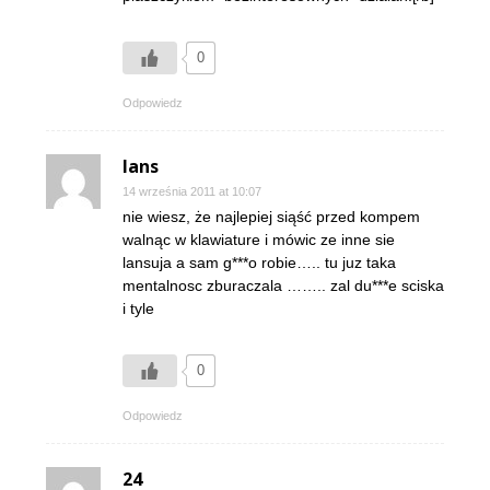
0
Odpowiedz
lans
14 września 2011 at 10:07
nie wiesz, że najlepiej siąść przed kompem
walnąc w klawiature i mówic ze inne sie
lansuja a sam g***o robie….. tu juz taka
mentalnosc zburaczala …….. zal du***e sciska
i tyle
0
Odpowiedz
24