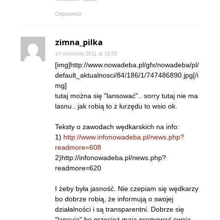
Odpowiedz
zimna_pilka
14 września 2011 at 19:55
[img]http://www.nowadeba.pl/gfx/nowadeba/pl/
default_aktualnosci/84/186/1/747486890.jpg[/i
mg]
tutaj można się "lansować".. sorry tutaj nie ma
lasnu.. jak robią to z łurzędu to wsio ok.
Teksty o zawodach wędkarskich na info:
1)
http://www.infonowadeba.pl/news.php?
readmore=608
2)http://infonowadeba.pl/news.php?
readmore=620
I żeby była jasność. Nie czepiam się wędkarzy
bo dobrze robią, że informują o swojej
działalności i są transparentni. Dobrze się
"lansują" bo przecież mają promować swoją