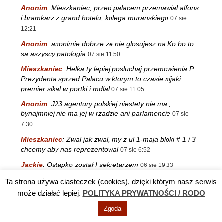
Anonim
:
Mieszkaniec, przed palacem przemawial alfons
i bramkarz z grand hotelu, kolega muranskiego
07 sie
12:21
Anonim
:
anonimie dobrze ze nie glosujesz na Ko bo to
sa aszyscy patologia
07 sie 11:50
Mieszkaniec
:
Helka ty lepiej posluchaj przemowienia P.
Prezydenta sprzed Palacu w ktorym to czasie nijaki
premier sikal w portki i mdlal
07 sie 11:05
Anonim
:
J23 agentury polskiej niestety nie ma ,
bynajmniej nie ma jej w rzadzie ani parlamencie
07 sie
7:30
Mieszkaniec
:
Zwal jak zwal, my z ul 1-maja bloki # 1 i 3
chcemy aby nas reprezentowal
07 sie 6:52
Jackie
:
Ostapko został I sekretarzem
06 sie 19:33
Helka
:
Przecież Chmielów nigdzie nie wyjdzie , to
Ta strona używa ciasteczek (cookies), dzięki którym nasz serwis
wiadomo jest od dawna . Tylko Ostapko bije pianę i myśli
może działać lepiej.
POLITYKA PRYWATNOŚCI / RODO
, że…
06 sie 19:30
Zgoda
J 23
:
KO agentura niemiecka i ruskie onuce, PiS