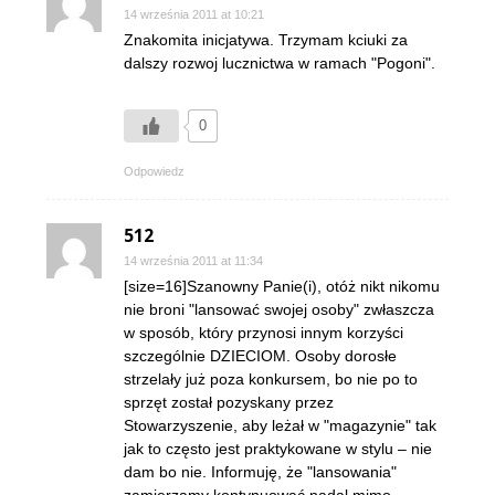
14 września 2011 at 10:21
Znakomita inicjatywa. Trzymam kciuki za
dalszy rozwoj lucznictwa w ramach "Pogoni".
0
Odpowiedz
512
14 września 2011 at 11:34
[size=16]Szanowny Panie(i), otóż nikt nikomu
nie broni "lansować swojej osoby" zwłaszcza
w sposób, który przynosi innym korzyści
szczególnie DZIECIOM. Osoby dorosłe
strzelały już poza konkursem, bo nie po to
sprzęt został pozyskany przez
Stowarzyszenie, aby leżał w "magazynie" tak
jak to często jest praktykowane w stylu – nie
dam bo nie. Informuję, że "lansowania"