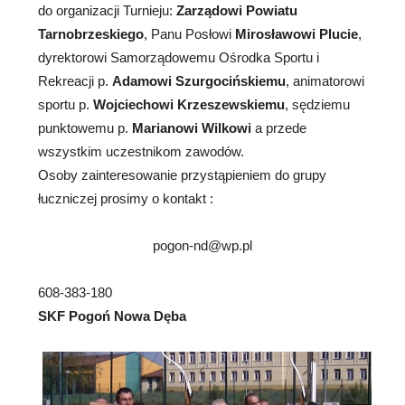
do organizacji Turnieju:
Zarządowi Powiatu
Tarnobrzeskiego
, Panu Posłowi
Mirosławowi Plucie
,
dyrektorowi Samorządowemu Ośrodka Sportu i
Rekreacji p.
Adamowi Szurgocińskiemu
, animatorowi
sportu p.
Wojciechowi Krzeszewskiemu
, sędziemu
punktowemu p.
Marianowi Wilkowi
a przede
wszystkim uczestnikom zawodów.
Osoby zainteresowanie przystąpieniem do grupy
łuczniczej prosimy o kontakt :
pogon-nd@wp.pl
608-383-180
SKF Pogoń Nowa Dęba