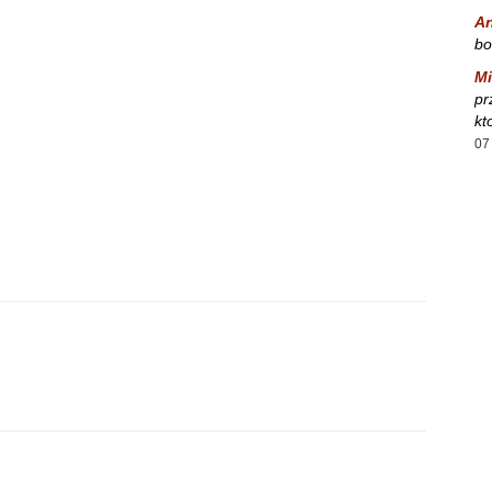
A
bo
Mi
pr
kt
07