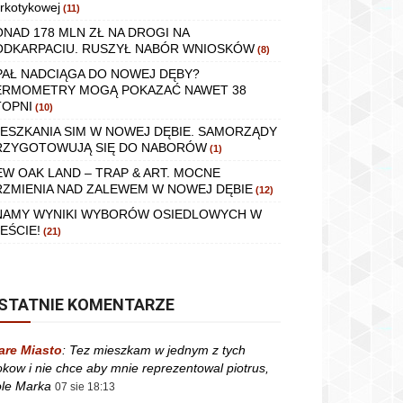
rkotykowej
(11)
ONAD 178 MLN ZŁ NA DROGI NA
ODKARPACIU. RUSZYŁ NABÓR WNIOSKÓW
(8)
PAŁ NADCIĄGA DO NOWEJ DĘBY?
ERMOMETRY MOGĄ POKAZAĆ NAWET 38
TOPNI
(10)
IESZKANIA SIM W NOWEJ DĘBIE. SAMORZĄDY
RZYGOTOWUJĄ SIĘ DO NABORÓW
(1)
EW OAK LAND – TRAP & ART. MOCNE
RZMIENIA NAD ZALEWEM W NOWEJ DĘBIE
(12)
NAMY WYNIKI WYBORÓW OSIEDLOWYCH W
EŚCIE!
(21)
STATNIE KOMENTARZE
are Miasto
:
Tez mieszkam w jednym z tych
okow i nie chce aby mnie reprezentowal piotrus,
le Marka
07 sie 18:13