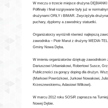
W meczu o trzecie miejsce drużyna DĘBIANKI 
Półfinały i finał rozgrywane były już w normaln
drużynami ORŁY i BIMAR. Zwyciężyła drużyna 
puchary, dyplomy a zawodnicy statuetki.
Organizatorzy wyróżnili również najlepszą za
zawodnika – Piotr Marut z drużyny MEDIA-TEL.
Gminy Nowa Dęba.
W imieniu organizatorów dziękuję zawodnikom z
Dariuszowi Urbaniakowi, Robertowi Susce, Grz
Publiczności za gorący doping dla drużyn. Ws
(Markowi Powrózkowi, Jurkowi Nowakowi, Julia
Krzeszewskiemu, Adasiowi Wilkowi).
W marcu 2012 roku SOSiR zaprasza na Turniej
Nowej Dębie.