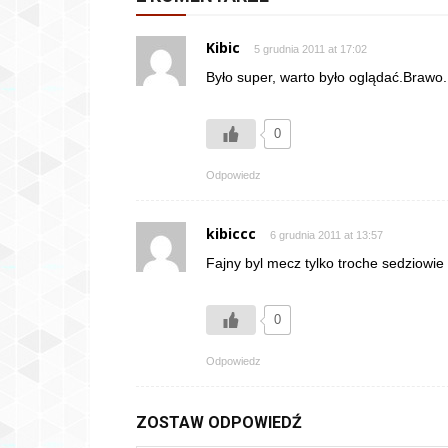
Kibic
5 grudnia 2011 at 17:02
Było super, warto było oglądać.Brawo.
0
Odpowiedz
kibiccc
6 grudnia 2011 at 13:57
Fajny byl mecz tylko troche sedziowie 
0
Odpowiedz
ZOSTAW ODPOWIEDŹ