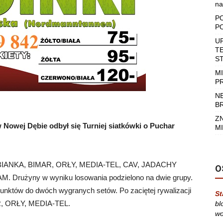
na
P
P
U
T
S
M
P
N
B
Z
w Nowej Dębie odbył się Turniej siatkówki o Puchar
MI
: DĘBIANKA, BIMAR, ORŁY, MEDIA-TEL, CAV, JADACHY
O
użyny w wyniku losowania podzielono na dwie grupy.
unktów do dwóch wygranych setów. Po zaciętej rywalizacji
St
R, ORŁY, MEDIA-TEL.
bl
wo