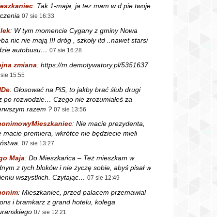
eszkaniec
:
Tak 1-maja, ja tez mam w d.pie twoje
czenia
07 sie 16:33
lek
:
W tym momencie Cygany z gminy Nowa
ba nic nie mają !!! dróg , szkoły itd ..nawet starsi
dzie autobusu…
07 sie 16:28
jna zmiana
:
https://m.demotywatory.pl/5351637
 sie 15:55
NDe
:
Głosować na PiS, to jakby brać ślub drugi
z po rozwodzie… Czego nie zrozumiałeś za
erwszym razem ?
07 sie 13:56
nonimowyMieszkaniec
:
Nie macie prezydenta,
e macie premiera, wkrótce nie będziecie mieli
ństwa.
07 sie 13:27
go Maja
:
Do Mieszkańca – Też mieszkam w
dnym z tych bloków i nie życzę sobie, abyś pisał w
ieniu wszystkich. Czytając…
07 sie 12:49
nonim
:
Mieszkaniec, przed palacem przemawial
fons i bramkarz z grand hotelu, kolega
ranskiego
07 sie 12:21