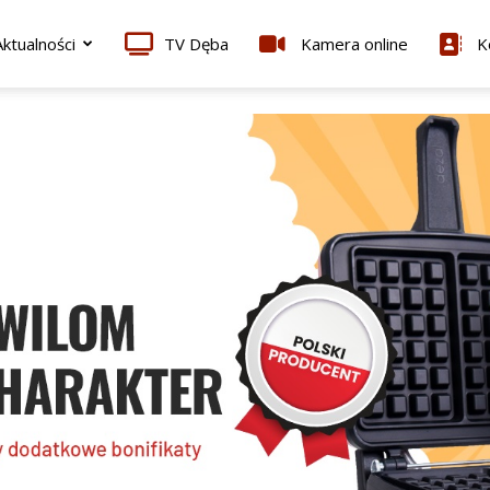
ktualności
TV Dęba
Kamera online
K