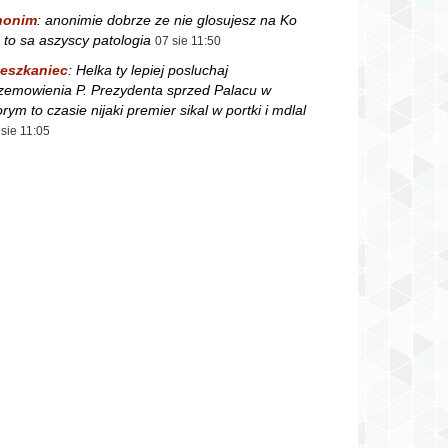
nonim
:
anonimie dobrze ze nie glosujesz na Ko
 to sa aszyscy patologia
07 sie 11:50
eszkaniec
:
Helka ty lepiej posluchaj
zemowienia P. Prezydenta sprzed Palacu w
orym to czasie nijaki premier sikal w portki i mdlal
 sie 11:05