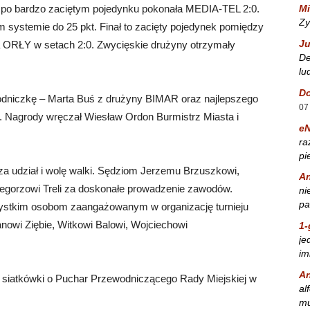
Mi
po bardzo zaciętym pojedynku pokonała MEDIA-TEL 2:0.
Zy
ym systemie do 25 pkt. Finał to zacięty pojedynek pomiędzy
Ju
ORŁY w setach 2:0. Zwycięskie drużyny otrzymały
De
lu
Do
wodniczkę – Marta Buś z drużyny BIMAR oraz najlepszego
07
 Nagrody wręczał Wiesław Ordon Burmistrz Miasta i
e
ra
pi
a udział i wolę walki. Sędziom Jerzemu Brzuszkowi,
A
egorzowi Treli za doskonałe prowadzenie zawodów.
ni
pa
zystkim osobom zaangażowanym w organizację turnieju
nowi Ziębie, Witkowi Balowi, Wojciechowi
1-
je
im
A
 siatkówki o Puchar Przewodniczącego Rady Miejskiej w
al
mu