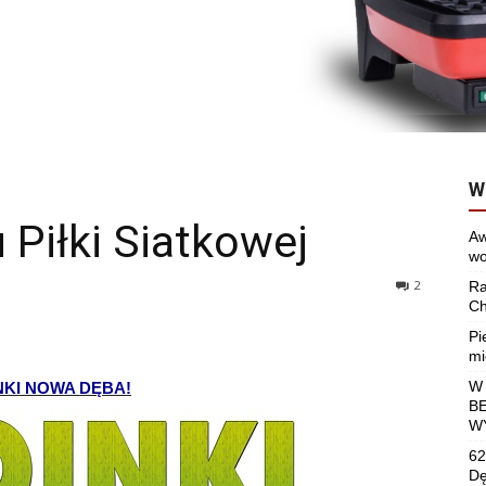
W
u Piłki Siatkowej
Aw
wo
2
Ra
Ch
Pi
mi
W
NKI NOWA DĘBA!
B
W
62
Dę