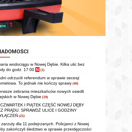
IADOMOŚCI
aria wodociągu w Nowej Dębie. Kilka ulic bez
dy do godz. 17:00
N
(1)
dni odrzucili referendum w sprawie secesji
mielowa. To jednak nie kończy sprawy
(40)
erwsze zebrania mieszkańców nowych osiedli
ejskich w Nowej Dębie
(19)
 CZWARTEK I PIĄTEK CZĘŚĆ NOWEJ DĘBY
EZ PRĄDU. SPRAWDŹ ULICE I GODZINY
YŁĄCZEŃ
(21)
 zarzuty dla 11 podejrzanych. Policjanci z Nowej
by zakończyli śledztwo w sprawie przestępczości