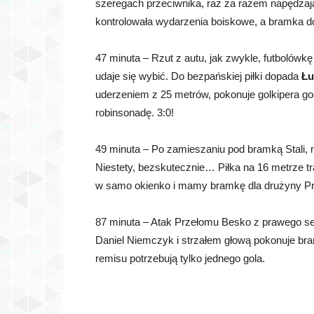
szeregach przeciwnika, raz za razem napędzaj
kontrolowała wydarzenia boiskowe, a bramka d
47 minuta – Rzut z autu, jak zwykle, futbolówk
udaje się wybić. Do bezpańskiej piłki dopada
Łu
uderzeniem z 25 metrów, pokonuje golkipera go
robinsonadę. 3:0!
49 minuta – Po zamieszaniu pod bramką Stali, 
Niestety, bezskutecznie… Piłka na 16 metrze t
w samo okienko i mamy bramkę dla drużyny P
87 minuta – Atak Przełomu Besko z prawego se
Daniel Niemczyk i strzałem głową pokonuje bra
remisu potrzebują tylko jednego gola.