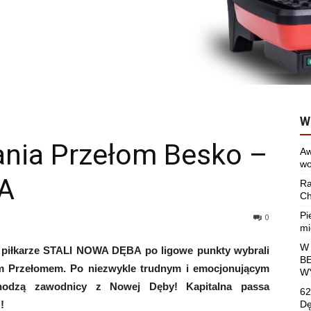
W
ania Przełom Besko –
Aw
wo
A
Ra
Ch
Pi
0
mi
W
ej piłkarze STALI NOWA DĘBA po ligowe punkty wybrali
B
ym Przełomem. Po niezwykle trudnym i emocjonującym
W
ychodzą zawodnicy z Nowej Dęby! Kapitalna passa
62
!
Dę