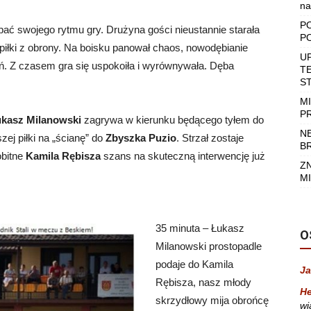
na
P
pać swojego rytmu gry. Drużyna gości nieustannie starała
P
 piłki z obrony. Na boisku panował chaos, nowodębianie
U
ń. Z czasem gra się uspokoiła i wyrównywała. Dęba
T
S
M
P
ukasz Milanowski
zagrywa w kierunku będącego tyłem do
N
ej piłki na „ścianę” do
Zbyszka Puzio
. Strzał zostaje
B
obitne
Kamila Rębisza
szans na skuteczną interwencję już
Z
MI
35 minuta – Łukasz
O
Milanowski prostopadle
podaje do Kamila
Ja
Rębisza, nasz młody
He
skrzydłowy mija obrońcę
wi