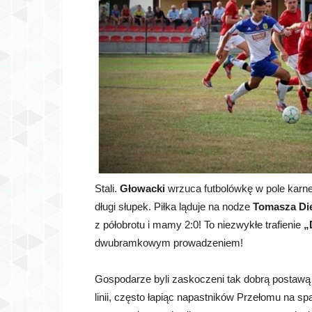
Stali.
Głowacki
wrzuca futbolówkę w pole karn
długi słupek. Piłka ląduje na nodze
Tomasza Die
z półobrotu i mamy 2:0! To niezwykłe trafienie
„
dwubramkowym prowadzeniem!
Gospodarze byli zaskoczeni tak dobrą postawą 
linii, często łapiąc napastników Przełomu na sp