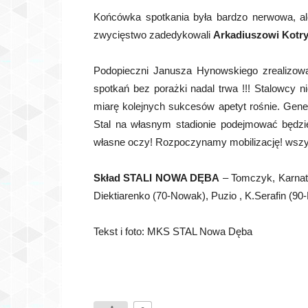
Końcówka spotkania była bardzo nerwowa, al
zwycięstwo zadedykowali
Arkadiuszowi Kotr
Podopieczni Janusza Hynowskiego zrealizowa
spotkań bez porażki nadal trwa !!! Stalowcy 
miarę kolejnych sukcesów apetyt rośnie. Gener
Stal na własnym stadionie podejmować będzi
własne oczy! Rozpoczynamy mobilizację! wsz
Skład STALI NOWA DĘBA
– Tomczyk, Karnat,
Diektiarenko (70-Nowak), Puzio , K.Serafin (90-
Tekst i foto: MKS STAL Nowa Dęba