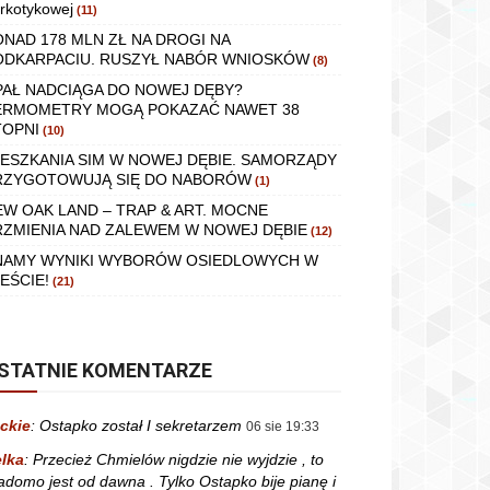
rkotykowej
(11)
ONAD 178 MLN ZŁ NA DROGI NA
ODKARPACIU. RUSZYŁ NABÓR WNIOSKÓW
(8)
PAŁ NADCIĄGA DO NOWEJ DĘBY?
ERMOMETRY MOGĄ POKAZAĆ NAWET 38
TOPNI
(10)
IESZKANIA SIM W NOWEJ DĘBIE. SAMORZĄDY
RZYGOTOWUJĄ SIĘ DO NABORÓW
(1)
EW OAK LAND – TRAP & ART. MOCNE
RZMIENIA NAD ZALEWEM W NOWEJ DĘBIE
(12)
NAMY WYNIKI WYBORÓW OSIEDLOWYCH W
EŚCIE!
(21)
STATNIE KOMENTARZE
ckie
:
Ostapko został I sekretarzem
06 sie 19:33
lka
:
Przecież Chmielów nigdzie nie wyjdzie , to
adomo jest od dawna . Tylko Ostapko bije pianę i