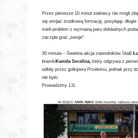
Przez pierwsze 10 minut stalowcy nie mogli zła
się omijać środkową formację, posyłając długie
mieli problem z wymianą paru dokładnych poda
zaczęła grać „swoje”.
30 minuta – Świetna akcja zawodników Stali!
Ł
bramki
Kamila Serafina,
który odgrywa z pierwsz
odbity przez golkipera Przełomu, jednak przy d
nie było.
Prowadzimy 1:0.