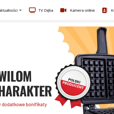
ktualności
TV Dęba
Kamera online
K