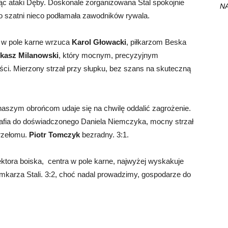
ąc ataki Dęby. Doskonale zorganizowana Stal spokojnie
NA
o szatni nieco podłamała zawodników rywala.
ę w pole karne wrzuca
Karol Głowacki
, piłkarzom Beska
kasz Milanowski
, który mocnym, precyzyjnym
ści. Mierzony strzał przy słupku, bez szans na skuteczną
naszym obrońcom udaje się na chwilę oddalić zagrożenie.
rafia do doświadczonego Daniela Niemczyka, mocny strzał
rzełomu.
Piotr Tomczyk
bezradny. 3:1.
ktora boiska, centra w pole karne, najwyżej wyskakuje
mkarza Stali. 3:2, choć nadal prowadzimy, gospodarze do