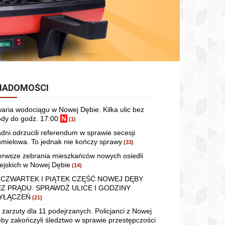
IADOMOŚCI
aria wodociągu w Nowej Dębie. Kilka ulic bez
dy do godz. 17:00
N
(1)
dni odrzucili referendum w sprawie secesji
mielowa. To jednak nie kończy sprawy
(33)
erwsze zebrania mieszkańców nowych osiedli
ejskich w Nowej Dębie
(14)
 CZWARTEK I PIĄTEK CZĘŚĆ NOWEJ DĘBY
EZ PRĄDU. SPRAWDŹ ULICE I GODZINY
YŁĄCZEŃ
(21)
 zarzuty dla 11 podejrzanych. Policjanci z Nowej
by zakończyli śledztwo w sprawie przestępczości