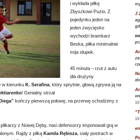
i wykłada piłkę
my
Zbyszkowi Puzio. Z
J 
pojedynku jeden na
ag
gd
jeden zwycięsko
in
wychodzi bramkarz
pr
Beska, piłka minimalnie
A
mija słupek.
za
rz
45 minuta – rzut z autu
No
dla drużyny
do
e w kierunku
K. Serafina
, który sprytnie, głową zgrywa ją na
A
ktiarenko
! Genialny strzał
ws
Diega”
kończy pierwszą połowę, na przerwę schodzimy z
10
"T
10
piłkarzy z Nowej Dęby, nasi defensorzy imponowali grą w
er
alonym. Rajdy z piłką
Kamila Rębisza
, siały postrach w
Po