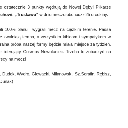
e ostatecznie 3 punkty wędrują do Nowej Dęby! Piłkarze
ychowi
.
„Truskawa”
w dniu meczu obchodził 25 urodziny.
li 100% planu i wygrali mecz na ciężkim terenie. Passa
nie zwalniają tempa, a wszystkim kibicom i sympatykom w
alna próba naszej formy będzie miała miejsce za tydzień.
e liderujący Cosmos Nowotaniec. Trzeba to zobaczyć na
yscy na mecz!
 Dudek, Wydro, Głowacki, Milanowski, Sz.Serafin, Rębisz,
Durlak)