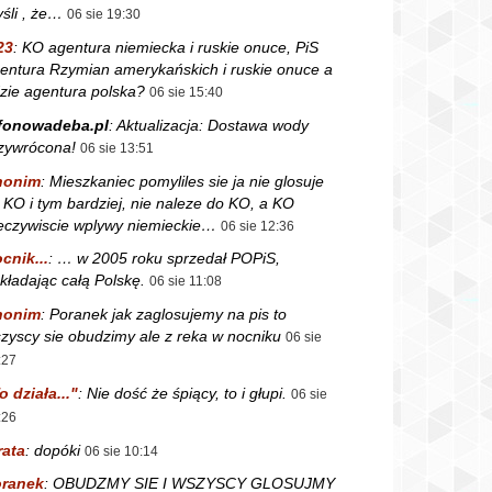
śli , że…
06 sie 19:30
23
:
KO agentura niemiecka i ruskie onuce, PiS
entura Rzymian amerykańskich i ruskie onuce a
zie agentura polska?
06 sie 15:40
fonowadeba.pl
:
Aktualizacja: Dostawa wody
zywrócona!
06 sie 13:51
nonim
:
Mieszkaniec pomyliles sie ja nie glosuje
 KO i tym bardziej, nie naleze do KO, a KO
eczywiscie wplywy niemieckie…
06 sie 12:36
cnik...
:
… w 2005 roku sprzedał POPiS,
kładając całą Polskę.
06 sie 11:08
nonim
:
Poranek jak zaglosujemy na pis to
zyscy sie obudzimy ale z reka w nocniku
06 sie
:27
o działa..."
:
Nie dość że śpiący, to i głupi.
06 sie
:26
rata
:
dopóki
06 sie 10:14
ranek
:
OBUDZMY SIE I WSZYSCY GLOSUJMY