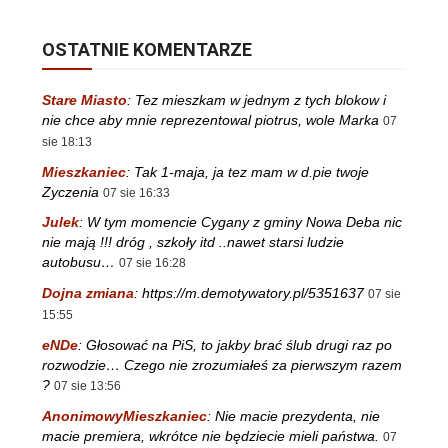
OSTATNIE KOMENTARZE
Stare Miasto
:
Tez mieszkam w jednym z tych blokow i
nie chce aby mnie reprezentowal piotrus, wole Marka
07
sie 18:13
Mieszkaniec
:
Tak 1-maja, ja tez mam w d.pie twoje
Zyczenia
07 sie 16:33
Julek
:
W tym momencie Cygany z gminy Nowa Deba nic
nie mają !!! dróg , szkoły itd ..nawet starsi ludzie
autobusu…
07 sie 16:28
Dojna zmiana
:
https://m.demotywatory.pl/5351637
07 sie
15:55
eNDe
:
Głosować na PiS, to jakby brać ślub drugi raz po
rozwodzie… Czego nie zrozumiałeś za pierwszym razem
?
07 sie 13:56
AnonimowyMieszkaniec
:
Nie macie prezydenta, nie
macie premiera, wkrótce nie będziecie mieli państwa.
07