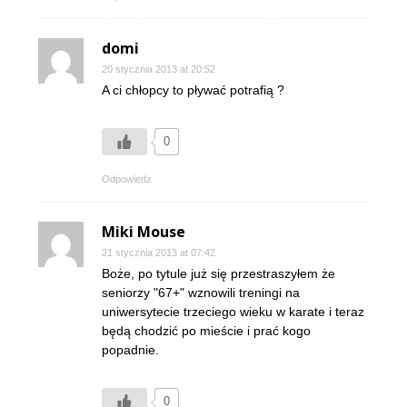
domi
20 stycznia 2013 at 20:52
A ci chłopcy to pływać potrafią ?
0
Odpowiedz
Miki Mouse
21 stycznia 2013 at 07:42
Boże, po tytule już się przestraszyłem że
seniorzy "67+" wznowili treningi na
uniwersytecie trzeciego wieku w karate i teraz
będą chodzić po mieście i prać kogo
popadnie.
0