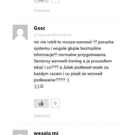
Odpowiedz
Gosc
22 stycznia 2013 at 00:41
nic nie robili to musza wznowić !!! porazka
systemu i wogole głupie bezmyślne
informacje!!! normalne przygotowania.
Seniorzy wznowili trening a ja poszedlem
sikać i co??? a Julek podlewał wode za
każdym razam i co pisali że wznowił
podlewanie???? :)
:):):D
0
Odpowiedz
wesolo mi