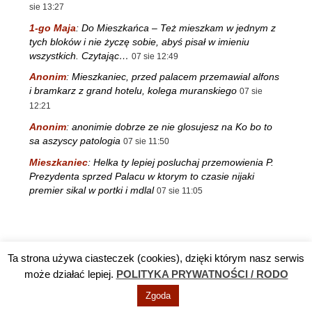
sie 13:27
1-go Maja
:
Do Mieszkańca – Też mieszkam w jednym z
tych bloków i nie życzę sobie, abyś pisał w imieniu
wszystkich. Czytając…
07 sie 12:49
Anonim
:
Mieszkaniec, przed palacem przemawial alfons
i bramkarz z grand hotelu, kolega muranskiego
07 sie
12:21
Anonim
:
anonimie dobrze ze nie glosujesz na Ko bo to
sa aszyscy patologia
07 sie 11:50
Mieszkaniec
:
Helka ty lepiej posluchaj przemowienia P.
Prezydenta sprzed Palacu w ktorym to czasie nijaki
premier sikal w portki i mdlal
07 sie 11:05
Ta strona używa ciasteczek (cookies), dzięki którym nasz serwis
Reklama
TV DĘBA
Polityka prywatności / RODO
Kontakt
może działać lepiej.
POLITYKA PRYWATNOŚCI / RODO
Zgoda
© Info Nowa Dęba