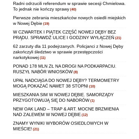
Radni odrzucili referendum w sprawie secesji Chmielowa.
To jednak nie kończy sprawy
(40)
Pierwsze zebrania mieszkańców nowych osiedli miejskich
w Nowej Dębie
(19)
W CZWARTEK I PIĄTEK CZĘŚĆ NOWEJ DĘBY BEZ
PRĄDU. SPRAWDŹ ULICE I GODZINY WYŁĄCZEŃ
(21)
62 zarzuty dla 11 podejrzanych. Policjanci z Nowej Dęby
zakończyli śledztwo w sprawie przestępczości
narkotykowej
(11)
PONAD 178 MLN ZŁ NA DROGI NA PODKARPACIU.
RUSZYŁ NABÓR WNIOSKÓW
(8)
UPAŁ NADCIĄGA DO NOWEJ DĘBY? TERMOMETRY
MOGĄ POKAZAĆ NAWET 38 STOPNI
(10)
MIESZKANIA SIM W NOWEJ DĘBIE. SAMORZĄDY
PRZYGOTOWUJĄ SIĘ DO NABORÓW
(1)
NEW OAK LAND – TRAP & ART. MOCNE BRZMIENIA
NAD ZALEWEM W NOWEJ DĘBIE
(12)
ZNAMY WYNIKI WYBORÓW OSIEDLOWYCH W
MIEŚCIE!
(21)