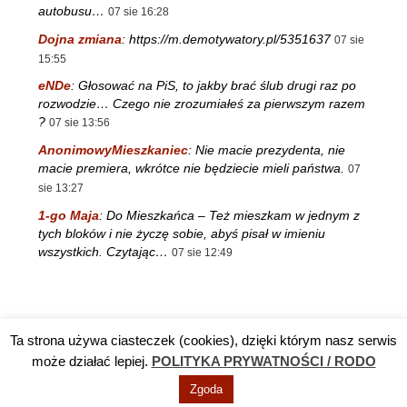
autobusu…
07 sie 16:28
Dojna zmiana
:
https://m.demotywatory.pl/5351637
07 sie
15:55
eNDe
:
Głosować na PiS, to jakby brać ślub drugi raz po
rozwodzie… Czego nie zrozumiałeś za pierwszym razem
?
07 sie 13:56
AnonimowyMieszkaniec
:
Nie macie prezydenta, nie
macie premiera, wkrótce nie będziecie mieli państwa.
07
sie 13:27
1-go Maja
:
Do Mieszkańca – Też mieszkam w jednym z
tych bloków i nie życzę sobie, abyś pisał w imieniu
wszystkich. Czytając…
07 sie 12:49
Ta strona używa ciasteczek (cookies), dzięki którym nasz serwis
Reklama
TV DĘBA
Polityka prywatności / RODO
Kontakt
może działać lepiej.
POLITYKA PRYWATNOŚCI / RODO
Zgoda
© Info Nowa Dęba