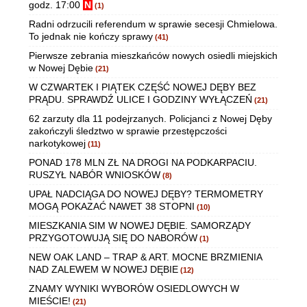
godz. 17:00
N
(1)
Radni odrzucili referendum w sprawie secesji Chmielowa.
To jednak nie kończy sprawy
(41)
Pierwsze zebrania mieszkańców nowych osiedli miejskich
w Nowej Dębie
(21)
W CZWARTEK I PIĄTEK CZĘŚĆ NOWEJ DĘBY BEZ
PRĄDU. SPRAWDŹ ULICE I GODZINY WYŁĄCZEŃ
(21)
62 zarzuty dla 11 podejrzanych. Policjanci z Nowej Dęby
zakończyli śledztwo w sprawie przestępczości
narkotykowej
(11)
PONAD 178 MLN ZŁ NA DROGI NA PODKARPACIU.
RUSZYŁ NABÓR WNIOSKÓW
(8)
UPAŁ NADCIĄGA DO NOWEJ DĘBY? TERMOMETRY
MOGĄ POKAZAĆ NAWET 38 STOPNI
(10)
MIESZKANIA SIM W NOWEJ DĘBIE. SAMORZĄDY
PRZYGOTOWUJĄ SIĘ DO NABORÓW
(1)
NEW OAK LAND – TRAP & ART. MOCNE BRZMIENIA
NAD ZALEWEM W NOWEJ DĘBIE
(12)
ZNAMY WYNIKI WYBORÓW OSIEDLOWYCH W
MIEŚCIE!
(21)