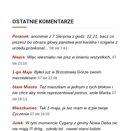
OSTATNIE KOMENTARZE
Poranek
:
anonimie z 7 Sierpnia z godz. 12,21, bacz co
piszesz bo obraza glowy panstwa jest karalna i scigana z
urzedu,przekonal…
08 sie 7:41
Niepis
:
Więc wiesniaku nie pisz w imieniu wszystkich.
07
sie 23:16
1-go Maja
:
Byłeś już w Brzostowej Górze swoim
mercedesem
07 sie 22:46
Stare Miasto
:
Tez mieszkam w jednym z tych blokow i
nie chce aby mnie reprezentowal piotrus, wole Marka
07
sie 18:13
Mieszkaniec
:
Tak 1-maja, ja tez mam w d.pie twoje
Zyczenia
07 sie 16:33
Julek
:
W tym momencie Cygany z gminy Nowa Deba nic
nie mają !!! dróg , szkoły itd ..nawet starsi ludzie