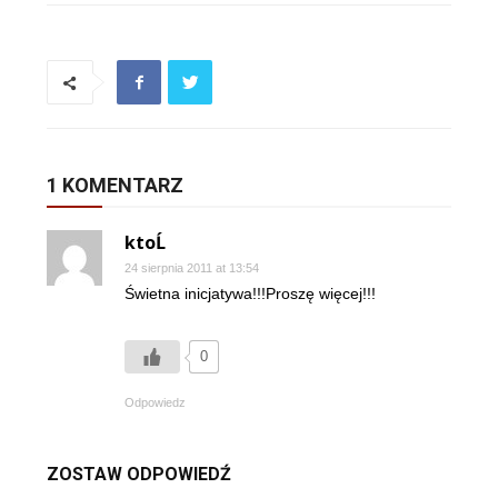
1 KOMENTARZ
ktoĹ
24 sierpnia 2011 at 13:54
Świetna inicjatywa!!!Proszę więcej!!!
0
Odpowiedz
ZOSTAW ODPOWIEDŹ