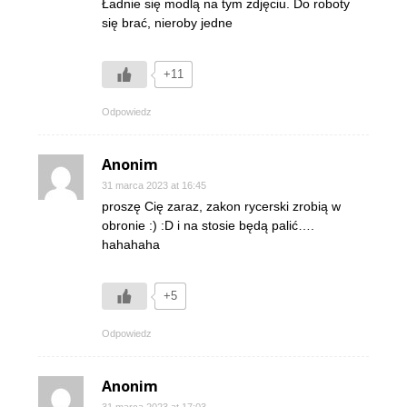
Ładnie się modlą na tym zdjęciu. Do roboty
się brać, nieroby jedne
+11
Odpowiedz
Anonim
31 marca 2023 at 16:45
proszę Cię zaraz, zakon rycerski zrobią w
obronie :) :D i na stosie będą palić….
hahahaha
+5
Odpowiedz
Anonim