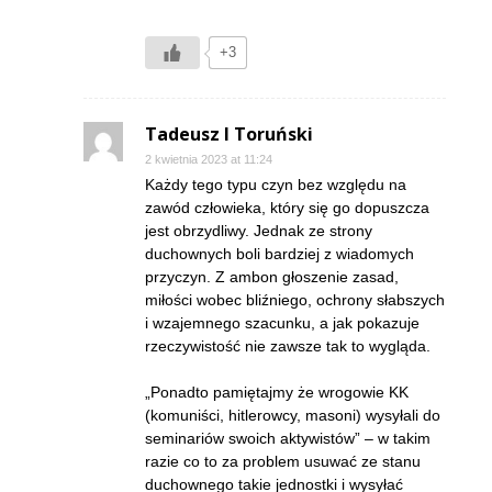
+3
Tadeusz I Toruński
2 kwietnia 2023 at 11:24
Każdy tego typu czyn bez względu na
zawód człowieka, który się go dopuszcza
jest obrzydliwy. Jednak ze strony
duchownych boli bardziej z wiadomych
przyczyn. Z ambon głoszenie zasad,
miłości wobec bliźniego, ochrony słabszych
i wzajemnego szacunku, a jak pokazuje
rzeczywistość nie zawsze tak to wygląda.
„Ponadto pamiętajmy że wrogowie KK
(komuniści, hitlerowcy, masoni) wysyłali do
seminariów swoich aktywistów” – w takim
razie co to za problem usuwać ze stanu
duchownego takie jednostki i wysyłać