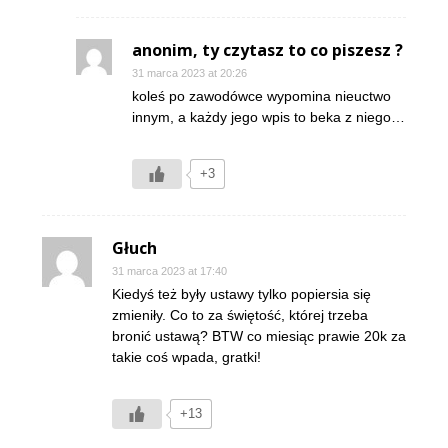
anonim, ty czytasz to co piszesz ?
31 marca 2023 at 20:26
koleś po zawodówce wypomina nieuctwo
innym, a każdy jego wpis to beka z niego…
+3
Głuch
31 marca 2023 at 17:40
Kiedyś też były ustawy tylko popiersia się
zmieniły. Co to za świętość, której trzeba
bronić ustawą? BTW co miesiąc prawie 20k za
takie coś wpada, gratki!
+13