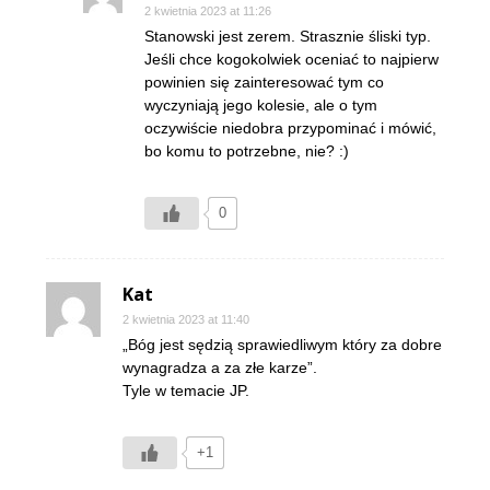
2 kwietnia 2023 at 11:26
Stanowski jest zerem. Strasznie śliski typ.
Jeśli chce kogokolwiek oceniać to najpierw
powinien się zainteresować tym co
wyczyniają jego kolesie, ale o tym
oczywiście niedobra przypominać i mówić,
bo komu to potrzebne, nie? :)
0
Kat
2 kwietnia 2023 at 11:40
„Bóg jest sędzią sprawiedliwym który za dobre
wynagradza a za złe karze”.
Tyle w temacie JP.
+1