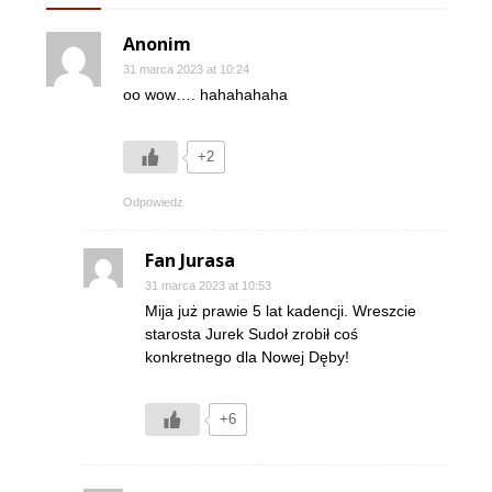
Anonim
31 marca 2023 at 10:24
oo wow…. hahahahaha
+2
Odpowiedz
Fan Jurasa
31 marca 2023 at 10:53
Mija już prawie 5 lat kadencji. Wreszcie
starosta Jurek Sudoł zrobił coś
konkretnego dla Nowej Dęby!
+6