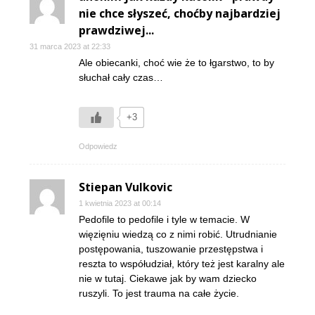
nie chce słyszeć, choćby najbardziej
prawdziwej...
31 marca 2023 at 22:33
Ale obiecanki, choć wie że to łgarstwo, to by
słuchał cały czas…
+3
Odpowiedz
Stiepan Vulkovic
1 kwietnia 2023 at 00:14
Pedofile to pedofile i tyle w temacie. W
więzięniu wiedzą co z nimi robić. Utrudnianie
postępowania, tuszowanie przestępstwa i
reszta to współudział, który też jest karalny ale
nie w tutaj. Ciekawe jak by wam dziecko
ruszyli. To jest trauma na całe życie.