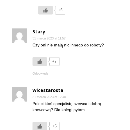
+5
Stary
31 marca 2023 at 11:57
Czy oni nie mają nic innego do roboty?
+7
Odpowiedz
wicestarosta
31 marca 2023 at 12:40
Poleci ktoś specjalistę szewca i dobrą
krawcową? Dla kolegi pytam .
+5