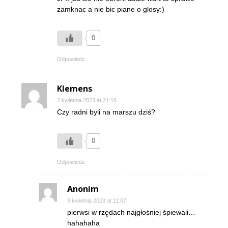
zamknac a nie bic piane o glosy:)
0
Odpowiedz
Klemens
2 kwietnia 2023 at 21:18
Czy radni byli na marszu dziś?
0
Odpowiedz
Anonim
3 kwietnia 2023 at 11:07
pierwsi w rzędach najgłośniej śpiewali…
hahahaha