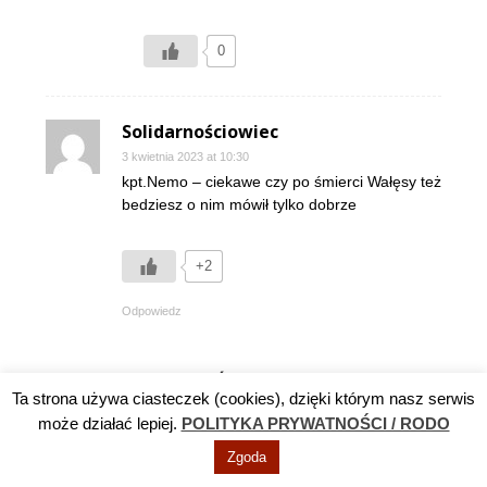
0
Solidarnościowiec
3 kwietnia 2023 at 10:30
kpt.Nemo – ciekawe czy po śmierci Wałęsy też
bedziesz o nim mówił tylko dobrze
+2
Odpowiedz
ZOSTAW ODPOWIEDŹ
Ta strona używa ciasteczek (cookies), dzięki którym nasz serwis
może działać lepiej.
POLITYKA PRYWATNOŚCI / RODO
Zgoda