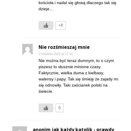
kościoła i nadal się głową dlaczego tak się
dzieje…
+8
Nie rozśmieszaj mnie
2 kwietnia 2023 at 17:10
Nie można być teraz dumnym, to o czym
piszesz to słusznie minione czasy.
Faktycznie, wielka duma z kielbasy,
walensy i papy. Tak się śmieję że zajady mi
się odnowiły. Taki zaścianek polski na
świecie.
0
anonim jak każdy katolik - prawdy