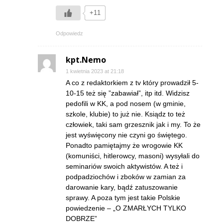
+11
Odpowiedz
kpt.Nemo
1 kwietnia 2023 at 21:18
A co z redaktorkiem z tv który prowadził 5-
10-15 też się ”zabawiał”, itp itd. Widzisz
pedofili w KK, a pod nosem (w gminie,
szkole, klubie) to już nie. Ksiądz to też
człowiek, taki sam grzesznik jak i my. To że
jest wyświęcony nie czyni go świętego.
Ponadto pamiętajmy że wrogowie KK
(komuniści, hitlerowcy, masoni) wysyłali do
seminariów swoich aktywistów. A też i
podpadziochów i zboków w zamian za
darowanie kary, bądź zatuszowanie
sprawy. A poza tym jest takie Polskie
powiedzenie – „O ZMARŁYCH TYLKO
DOBRZE”