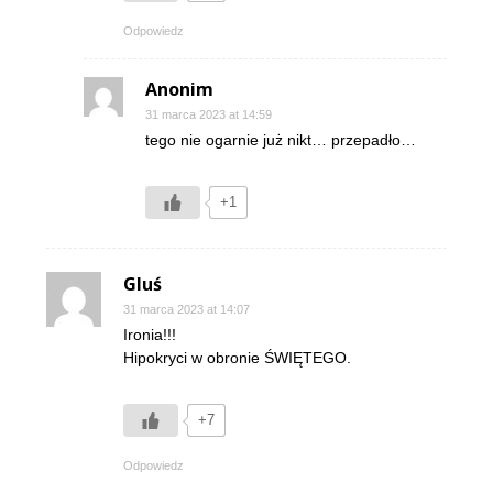
Odpowiedz
Anonim
31 marca 2023 at 14:59
tego nie ogarnie już nikt… przepadło…
+1
Gluś
31 marca 2023 at 14:07
Ironia!!!
Hipokryci w obronie ŚWIĘTEGO.
+7
Odpowiedz