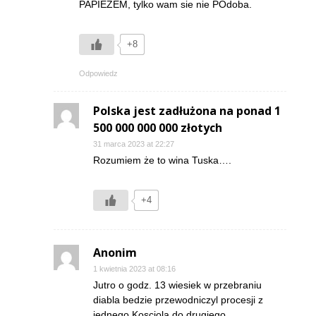
PAPIEZEM, tylko wam sie nie POdoba.
+8
Odpowiedz
Polska jest zadłużona na ponad 1
500 000 000 000 złotych
31 marca 2023 at 22:27
Rozumiem że to wina Tuska….
+4
Anonim
1 kwietnia 2023 at 08:16
Jutro o godz. 13 wiesiek w przebraniu
diabla bedzie przewodniczyl procesji z
jednego Kosciola do drugiego