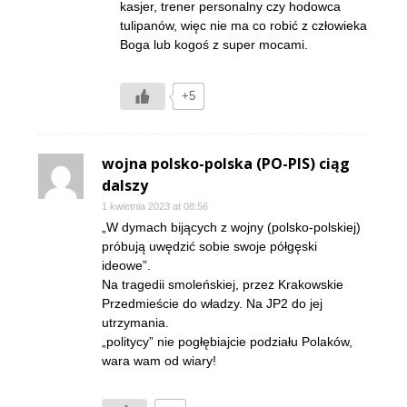
kasjer, trener personalny czy hodowca
tulipanów, więc nie ma co robić z człowieka
Boga lub kogoś z super mocami.
+5
wojna polsko-polska (PO-PIS) ciąg
dalszy
1 kwietnia 2023 at 08:56
„W dymach bijących z wojny (polsko-polskiej)
próbują uwędzić sobie swoje półgęski
ideowe”.
Na tragedii smoleńskiej, przez Krakowskie
Przedmieście do władzy. Na JP2 do jej
utrzymania.
„politycy” nie pogłębiajcie podziału Polaków,
wara wam od wiary!