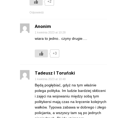
+2
Odpowiedz
Anonim
1 kwietnia 2023 at 10:28
wiara to jedno.. czyny drugie….
+3
Tadeusz I Toruński
1 kwietnia 2023 at 10:48
Będą pogłębiać, gdyż na tym właśnie
polega polityka. Im ludzie bardziej skłóceni
i zajęci na wojowaniu między sobą tym
politykersi mają czas na kręcenie kolejnych
wałków. Typowa zabawa w dobrego i złego
policjanta, a wszyscy tam są po jednych