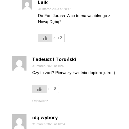
Laik
31 marca 2023 at 20:42
Do Fan Jurasa: A co to ma wspólnego z
Nową Dębą?
+2
Tadeusz I Toruński
31 marca 2023 at 10:49
Czy to żart? Pierwszy kwietnia dopiero jutro :)
+8
Odpowiedz
idą wybory
31 marca 2023 at 10:54