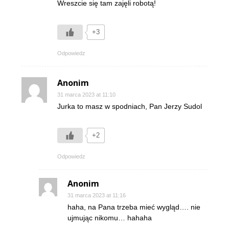
Wreszcie się tam zajęli robotą!
+3
Odpowiedz
Anonim
31 marca 2023 at 11:10
Jurka to masz w spodniach, Pan Jerzy Sudol
+2
Odpowiedz
Anonim
31 marca 2023 at 11:16
haha, na Pana trzeba mieć wygląd…. nie
ujmując nikomu… hahaha