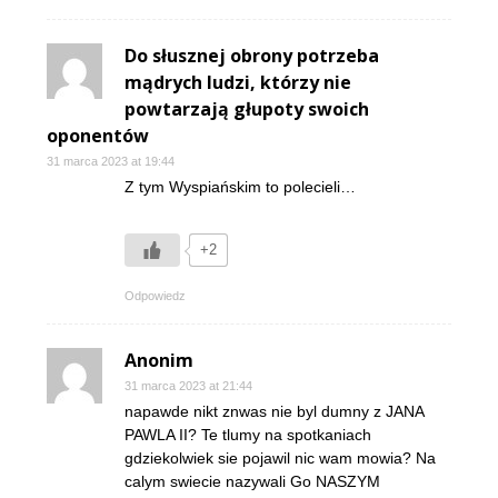
Do słusznej obrony potrzeba
mądrych ludzi, którzy nie
powtarzają głupoty swoich
oponentów
31 marca 2023 at 19:44
Z tym Wyspiańskim to polecieli…
+2
Odpowiedz
Anonim
31 marca 2023 at 21:44
napawde nikt znwas nie byl dumny z JANA
PAWLA II? Te tlumy na spotkaniach
gdziekolwiek sie pojawil nic wam mowia? Na
calym swiecie nazywali Go NASZYM