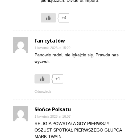
pieniądzach. Divide et impera.
+4
fan cytatów
1 kwietnia 2023 at 15:22
Panowie radni, nie lękajcie się. Prawda nas
wyzwoli.
+1
Odpowiedz
Słońce Polsatu
1 kwietnia 2023 at 16:07
RELIGIA POWSTAŁA GDY PIERWSZY
OSZUST SPOTKAŁ PIERWSZEGO GŁUPCA
MARK TWAIN