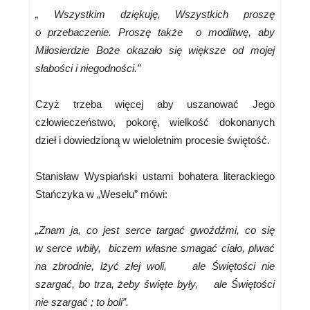
„ Wszystkim dziękuję, Wszystkich proszę
o przebaczenie. Proszę także o modlitwę, aby
Miłosierdzie Boże okazało się większe od mojej
słabości i niegodności.”
Czyż trzeba więcej aby uszanować Jego
człowieczeństwo, pokorę, wielkość dokonanych
dzieł i dowiedzioną w wieloletnim procesie świętość.
Stanisław Wyspiański ustami bohatera literackiego
Stańczyka w „Weselu” mówi:
„Znam ja, co jest serce targać gwoźdźmi, co się
w serce wbiły, biczem własne smagać ciało, plwać
na zbrodnie, lżyć złej woli, ale Świętości nie
szargać, bo trza, żeby święte były, ale Świętości
nie szargać ; to boli”.