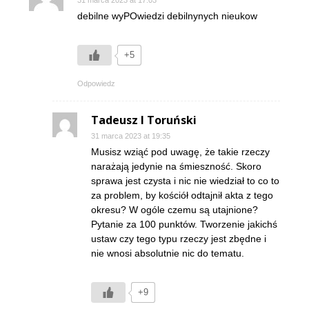
31 marca 2023 at 17:03
debilne wyPOwiedzi debilnynych nieukow
+5
Odpowiedz
Tadeusz I Toruński
31 marca 2023 at 19:35
Musisz wziąć pod uwagę, że takie rzeczy
narażają jedynie na śmieszność. Skoro
sprawa jest czysta i nic nie wiedział to co to
za problem, by kościół odtajnił akta z tego
okresu? W ogóle czemu są utajnione?
Pytanie za 100 punktów. Tworzenie jakichś
ustaw czy tego typu rzeczy jest zbędne i
nie wnosi absolutnie nic do tematu.
+9