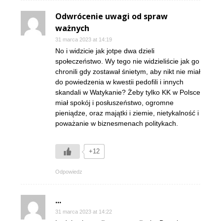
Odwrócenie uwagi od spraw
ważnych
31 marca 2023 at 14:19
No i widzicie jak jotpe dwa dzieli
społeczeństwo. Wy tego nie widzieliście jak go
chronili gdy zostawał śnietym, aby nikt nie miał
do powiedzenia w kwestii pedofili i innych
skandali w Watykanie? Żeby tylko KK w Polsce
miał spokój i posłuszeństwo, ogromne
pieniądze, oraz majątki i ziemie, nietykalność i
poważanie w biznesmenach politykach.
+12
Odpowiedz
...
31 marca 2023 at 14:22