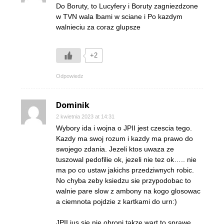
Do Boruty, to Lucyfery i Boruty zagniezdzone
w TVN wala lbami w sciane i Po kazdym
walnieciu za coraz glupsze
+2
Odpowiedz
Dominik
2 kwietnia 2023 at 14:31
Wybory ida i wojna o JPII jest czescia tego.
Kazdy ma swoj rozum i kazdy ma prawo do
swojego zdania. Jezeli ktos uwaza ze
tuszowal pedofilie ok, jezeli nie tez ok….. nie
ma po co ustaw jakichs przedziwnych robic.
No chyba zeby ksiedzu sie przypodobac to
walnie pare slow z ambony na kogo glosowac
a ciemnota pojdzie z kartkami do urn:)
JPII jus sie nie obroni takze wart to sprawe