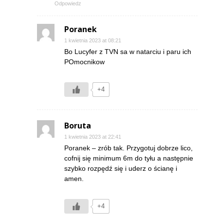
Odpowiedz
Poranek
1 kwietnia 2023 at 08:21
Bo Lucyfer z TVN sa w natarciu i paru ich
POmocnikow
+4
Boruta
1 kwietnia 2023 at 22:41
Poranek – zrób tak. Przygotuj dobrze lico,
cofnij się minimum 6m do tyłu a następnie
szybko rozpędź się i uderz o ścianę i
amen.
+4