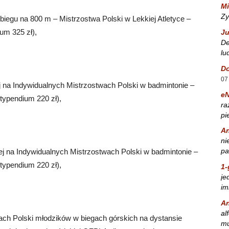
Mi
Zy
biegu na 800 m – Mistrzostwa Polski w Lekkiej Atletyce –
um 325 zł),
Ju
De
lu
Do
07
 na Indywidualnych Mistrzostwach Polski w badmintonie –
e
stypendium 220 zł),
ra
pi
A
ni
pa
j na Indywidualnych Mistrzostwach Polski w badmintonie –
stypendium 220 zł),
1-
je
im
A
al
ach Polski młodzików w biegach górskich na dystansie
mu