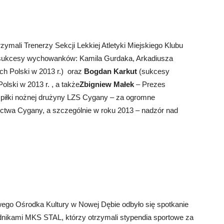
mali Trenerzy Sekcji Lekkiej Atletyki Miejskiego Klubu
sukcesy wychowanków: Kamila Gurdaka, Arkadiusza
ch Polski w 2013 r.) oraz
Bogdan Karkut
(sukcesy
lski w 2013 r. , a także
Zbigniew Małek
– Prezes
piłki nożnej drużyny LZS Cygany – za ogromne
ectwa Cygany, a szczególnie w roku 2013 – nadzór nad
wego Ośrodka Kultury w Nowej Dębie odbyło się spotkanie
nikami MKS STAL, którzy otrzymali stypendia sportowe za