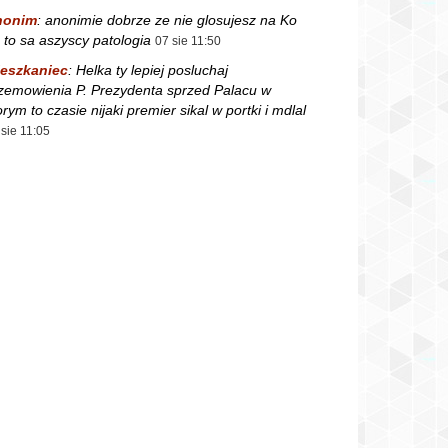
nonim
:
anonimie dobrze ze nie glosujesz na Ko
 to sa aszyscy patologia
07 sie 11:50
eszkaniec
:
Helka ty lepiej posluchaj
zemowienia P. Prezydenta sprzed Palacu w
orym to czasie nijaki premier sikal w portki i mdlal
 sie 11:05