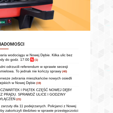
IADOMOŚCI
aria wodociągu w Nowej Dębie. Kilka ulic bez
dy do godz. 17:00
N
(1)
dni odrzucili referendum w sprawie secesji
mielowa. To jednak nie kończy sprawy
(40)
erwsze zebrania mieszkańców nowych osiedli
ejskich w Nowej Dębie
(19)
 CZWARTEK I PIĄTEK CZĘŚĆ NOWEJ DĘBY
EZ PRĄDU. SPRAWDŹ ULICE I GODZINY
YŁĄCZEŃ
(21)
 zarzuty dla 11 podejrzanych. Policjanci z Nowej
by zakończyli śledztwo w sprawie przestępczości