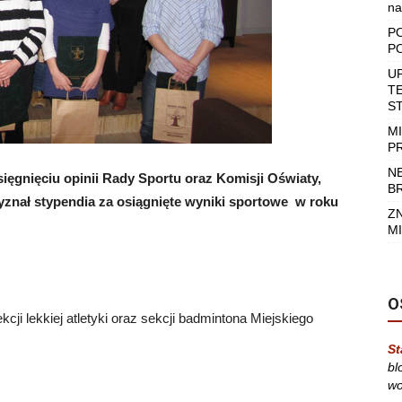
na
P
P
U
T
S
M
P
N
ięgnięciu opinii Rady Sportu oraz Komisji Oświaty,
B
zyznał stypendia za osiągnięte wyniki sportowe w roku
Z
MI
O
cji lekkiej atletyki oraz sekcji badmintona Miejskiego
St
bl
wo