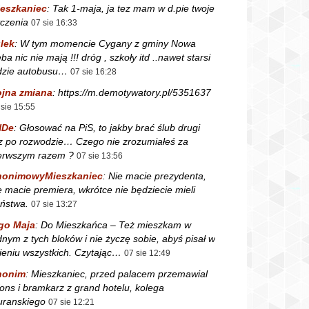
eszkaniec
:
Tak 1-maja, ja tez mam w d.pie twoje
czenia
07 sie 16:33
lek
:
W tym momencie Cygany z gminy Nowa
ba nic nie mają !!! dróg , szkoły itd ..nawet starsi
dzie autobusu…
07 sie 16:28
jna zmiana
:
https://m.demotywatory.pl/5351637
 sie 15:55
NDe
:
Głosować na PiS, to jakby brać ślub drugi
z po rozwodzie… Czego nie zrozumiałeś za
erwszym razem ?
07 sie 13:56
nonimowyMieszkaniec
:
Nie macie prezydenta,
e macie premiera, wkrótce nie będziecie mieli
ństwa.
07 sie 13:27
go Maja
:
Do Mieszkańca – Też mieszkam w
dnym z tych bloków i nie życzę sobie, abyś pisał w
ieniu wszystkich. Czytając…
07 sie 12:49
nonim
:
Mieszkaniec, przed palacem przemawial
fons i bramkarz z grand hotelu, kolega
ranskiego
07 sie 12:21