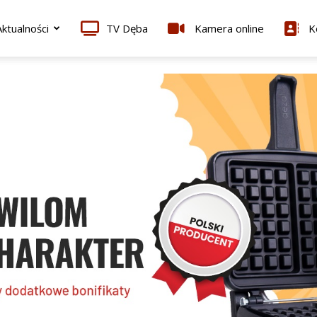
ktualności
TV Dęba
Kamera online
K