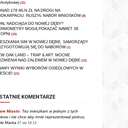
rkotykowej
(11)
ONAD 178 MLN ZŁ NA DROGI NA
ODKARPACIU. RUSZYŁ NABÓR WNIOSKÓW
(8)
PAŁ NADCIĄGA DO NOWEJ DĘBY?
ERMOMETRY MOGĄ POKAZAĆ NAWET 38
TOPNI
(10)
IESZKANIA SIM W NOWEJ DĘBIE. SAMORZĄDY
RZYGOTOWUJĄ SIĘ DO NABORÓW
(1)
EW OAK LAND – TRAP & ART. MOCNE
RZMIENIA NAD ZALEWEM W NOWEJ DĘBIE
(12)
NAMY WYNIKI WYBORÓW OSIEDLOWYCH W
EŚCIE!
(21)
STATNIE KOMENTARZE
are Miasto
:
Tez mieszkam w jednym z tych
okow i nie chce aby mnie reprezentowal piotrus,
le Marka
07 sie 18:13