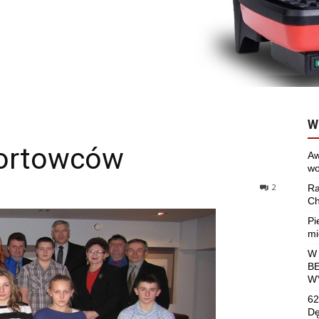
W
portowców
Aw
wo
2
Ra
Ch
Pi
mi
W
B
W
62
Dę