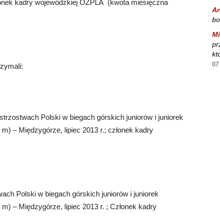
członek kadry wojewódzkiej OZPLA (kwota miesięczna
A
bo
Mi
pr
kt
07
zymali:
strzostwach Polski w biegach górskich juniorów i juniorek
m) – Międzygórze, lipiec 2013 r.; członek kadry
wach Polski w biegach górskich juniorów i juniorek
m) – Międzygórze, lipiec 2013 r. ; Członek kadry