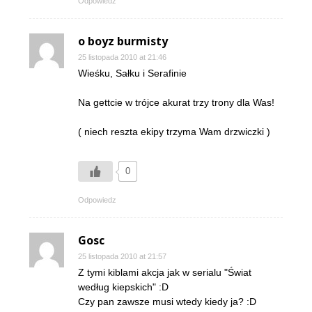
Odpowiedz
o boyz burmisty
25 listopada 2010 at 21:46
Wieśku, Sałku i Serafinie
Na gettcie w trójce akurat trzy trony dla Was!
( niech reszta ekipy trzyma Wam drzwiczki )
0
Odpowiedz
Gosc
25 listopada 2010 at 21:57
Z tymi kiblami akcja jak w serialu "Świat
według kiepskich" :D
Czy pan zawsze musi wtedy kiedy ja? :D