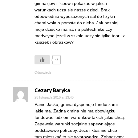
gimnazjow i liceow i pokazac w jakich
warunkach ucza sie nasze dzieci. Brak
odpowiednio wyposażonych sal do fizyki i
chemi wola o pomste do nieba. Jak pozniej
moje dziecko ma isc na politechnike czy
medycyne jezeli w szkole uczy sie tylko teorii z
ksiazek i obrazkow?
0
Odpowiedz
Cezary Baryka
25 listopada 2010 at 13:45
Panie Jacku, gmina dysponuje funduszami
jakie ma. Żadna gmina nie ma obowiązku
fundować ludziom warunków takich jakie chcą.
Zapewnia warunki socjalne zapewniające
podstawowe potrzeby. Jeżeli ktoś nie chce
tam mieszkać to się wyprowadza. Zobaczymy