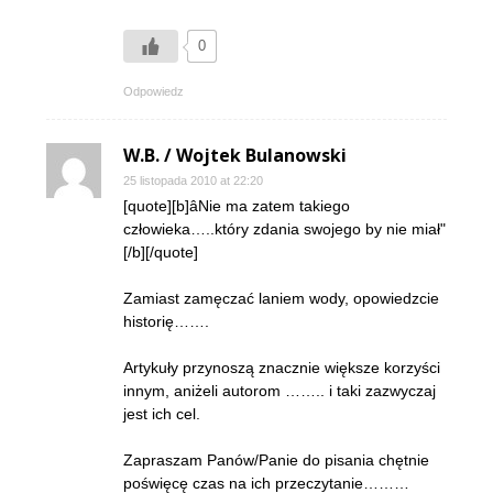
0
Odpowiedz
W.B. / Wojtek Bulanowski
25 listopada 2010 at 22:20
[quote][b]âNie ma zatem takiego
człowieka…..który zdania swojego by nie miał"
[/b][/quote]
Zamiast zamęczać laniem wody, opowiedzcie
historię…….
Artykuły przynoszą znacznie większe korzyści
innym, aniżeli autorom …….. i taki zazwyczaj
jest ich cel.
Zapraszam Panów/Panie do pisania chętnie
poświęcę czas na ich przeczytanie………