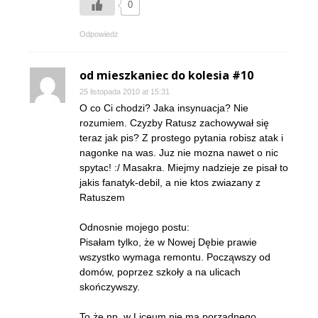
0
Odpowiedz
od mieszkaniec do kolesia #10
25 listopada 2010 at 15:31
O co Ci chodzi? Jaka insynuacja? Nie
rozumiem. Czyzby Ratusz zachowywał się
teraz jak pis? Z prostego pytania robisz atak i
nagonke na was. Juz nie mozna nawet o nic
spytac! :/ Masakra. Miejmy nadzieje ze pisał to
jakis fanatyk-debil, a nie ktos zwiazany z
Ratuszem
Odnosnie mojego postu:
Pisałam tylko, że w Nowej Dębie prawie
wszystko wymaga remontu. Począwszy od
domów, poprzez szkoły a na ulicach
skończywszy.
To że np. w Liceum nie ma porządnego