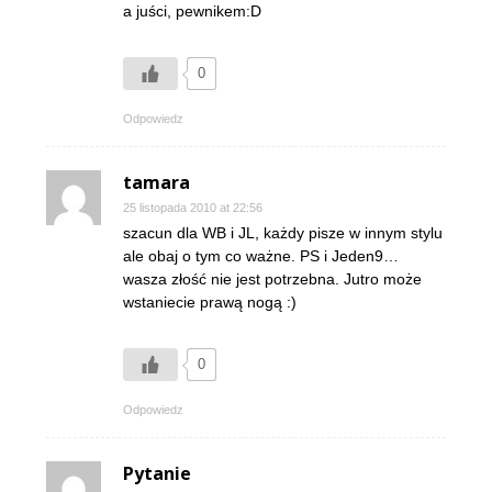
a juści, pewnikem:D
0
Odpowiedz
tamara
25 listopada 2010 at 22:56
szacun dla WB i JL, każdy pisze w innym stylu
ale obaj o tym co ważne. PS i Jeden9…
wasza złość nie jest potrzebna. Jutro może
wstaniecie prawą nogą :)
0
Odpowiedz
Pytanie