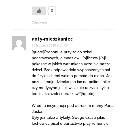
0
Odpowiedz
anty-mieszkaniec
25 listopada 2010 at 14:04
[quote]Proponuje przyjsc do szkol
podstawowych, gimnazjow i [b]liceow [/b]i
pokazac w jakich warunkach ucza sie nasze
dzieci. Brak odpowiednio wyposażonych sal
do fizyki i chemi wola o pomste do nieba. Jak
pozniej moje dziecko ma isc na politechnike
czy medycyne jezeli w szkole uczy sie tylko
teorii z ksiazek i obrazkow?[/quote]
Wredna insynuacja pod adresem mamy Pana
Jacka.
Były już takie artykuły. Swego czasu jakiś
fachowiec pisał o partactwie przy remoncie