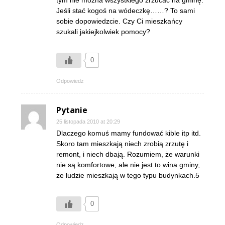
Jeśli stać kogoś na wódeczkę……? To sami
sobie dopowiedzcie. Czy Ci mieszkańcy
szukali jakiejkolwiek pomocy?
0
Odpowiedz
Pytanie
25 listopada 2010 at 20:29
Dlaczego komuś mamy fundować kible itp itd.
Skoro tam mieszkają niech zrobią zrzutę i
remont, i niech dbają. Rozumiem, że warunki
nie są komfortowe, ale nie jest to wina gminy,
że ludzie mieszkają w tego typu budynkach.5
0
Odpowiedz