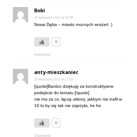
Bobi
25 listopada 2010 at 16:58
Nowa Dęba – miasto mocnych wrażeń :)
0
Odpowiedz
anty-mieszkaniec
25 listopada 2010 at 17:02
[quote]Bardzo dziękuję za konstruktywne
podejście do tematu.[/quote]
nie ma za co, łączę ukłony, jakbym nie trafił w
10 to by się tak nie zajeżyła, he he
0
Odpowiedz