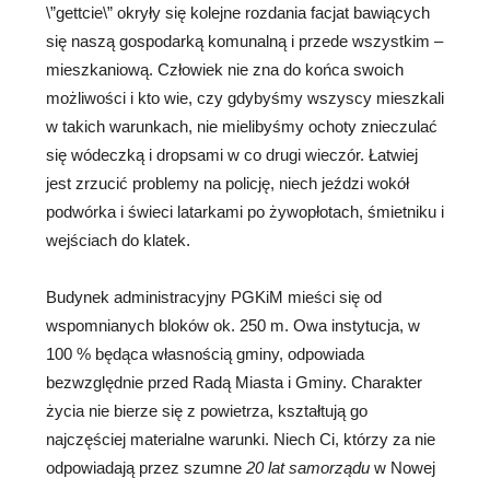
\”gettcie\” okryły się kolejne rozdania facjat bawiących
się naszą gospodarką komunalną i przede wszystkim –
mieszkaniową. Człowiek nie zna do końca swoich
możliwości i kto wie, czy gdybyśmy wszyscy mieszkali
w takich warunkach, nie mielibyśmy ochoty znieczulać
się wódeczką i dropsami w co drugi wieczór. Łatwiej
jest zrzucić problemy na policję, niech jeździ wokół
podwórka i świeci latarkami po żywopłotach, śmietniku i
wejściach do klatek.
Budynek administracyjny PGKiM mieści się od
wspomnianych bloków ok. 250 m. Owa instytucja, w
100 % będąca własnością gminy, odpowiada
bezwzględnie przed Radą Miasta i Gminy. Charakter
życia nie bierze się z powietrza, kształtują go
najczęściej materialne warunki. Niech Ci, którzy za nie
odpowiadają przez szumne
20 lat samorządu
w Nowej