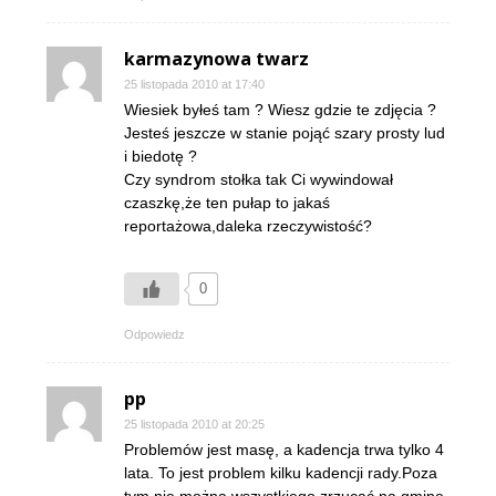
karmazynowa twarz
25 listopada 2010 at 17:40
Wiesiek byłeś tam ? Wiesz gdzie te zdjęcia ?
Jesteś jeszcze w stanie pojąć szary prosty lud
i biedotę ?
Czy syndrom stołka tak Ci wywindował
czaszkę,że ten pułap to jakaś
reportażowa,daleka rzeczywistość?
0
Odpowiedz
pp
25 listopada 2010 at 20:25
Problemów jest masę, a kadencja trwa tylko 4
lata. To jest problem kilku kadencji rady.Poza
tym nie można wszystkiego zrzucać na gminę.