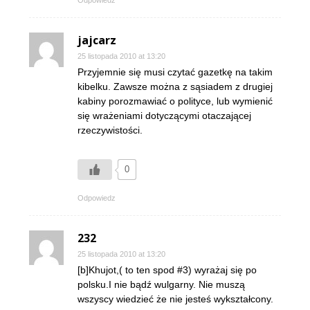
jajcarz
25 listopada 2010 at 13:20
Przyjemnie się musi czytać gazetkę na takim
kibelku. Zawsze można z sąsiadem z drugiej
kabiny porozmawiać o polityce, lub wymienić
się wrażeniami dotyczącymi otaczającej
rzeczywistości.
0
Odpowiedz
232
25 listopada 2010 at 13:20
[b]Khujot,( to ten spod #3) wyrażaj się po
polsku.I nie bądź wulgarny. Nie muszą
wszyscy wiedzieć że nie jesteś wykształcony.