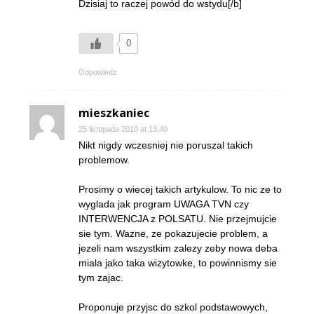
Dzisiaj to raczej powód do wstydu[/b]
0
Odpowiedz
mieszkaniec
25 listopada 2010 at 13:40
Nikt nigdy wczesniej nie poruszal takich
problemow.
Prosimy o wiecej takich artykulow. To nic ze to
wyglada jak program UWAGA TVN czy
INTERWENCJA z POLSATU. Nie przejmujcie
sie tym. Wazne, ze pokazujecie problem, a
jezeli nam wszystkim zalezy zeby nowa deba
miala jako taka wizytowke, to powinnismy sie
tym zajac.
Proponuje przyjsc do szkol podstawowych,