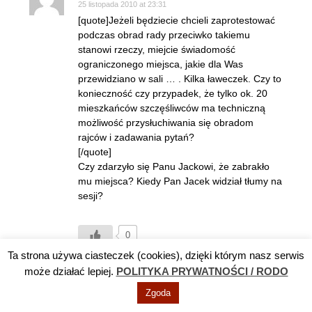
25 listopada 2010 at 23:31
[quote]Jeżeli będziecie chcieli zaprotestować
podczas obrad rady przeciwko takiemu
stanowi rzeczy, miejcie świadomość
ograniczonego miejsca, jakie dla Was
przewidziano w sali … . Kilka ławeczek. Czy to
konieczność czy przypadek, że tylko ok. 20
mieszkańców szczęśliwców ma techniczną
możliwość przysłuchiwania się obradom
rajców i zadawania pytań?
[/quote]
Czy zdarzyło się Panu Jackowi, że zabrakło
mu miejsca? Kiedy Pan Jacek widział tłumy na
sesji?
0
Ta strona używa ciasteczek (cookies), dzięki którym nasz serwis
Odpowiedz
może działać lepiej.
POLITYKA PRYWATNOŚCI / RODO
Zgoda
do #31 uczestnik sesji