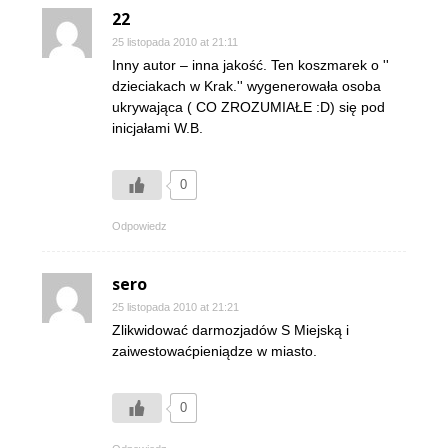
22
25 listopada 2010 at 21:11
Inny autor – inna jakość. Ten koszmarek o ''
dzieciakach w Krak.'' wygenerowała osoba
ukrywająca ( CO ZROZUMIAŁE :D) się pod
inicjałami W.B.
0
Odpowiedz
sero
25 listopada 2010 at 21:21
Zlikwidować darmozjadów S Miejską i
zaiwestowaćpieniądze w miasto.
0