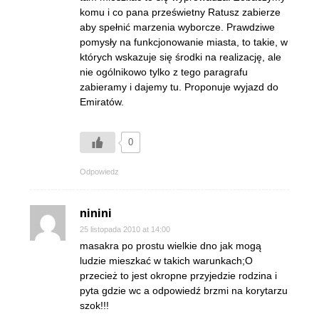
komu i co pana prześwietny Ratusz zabierze
aby spełnić marzenia wyborcze. Prawdziwe
pomysły na funkcjonowanie miasta, to takie, w
których wskazuje się środki na realizację, ale
nie ogólnikowo tylko z tego paragrafu
zabieramy i dajemy tu. Proponuje wyjazd do
Emiratów.
0
Odpowiedz
ninini
25 listopada 2010 at 14:00
masakra po prostu wielkie dno jak mogą
ludzie mieszkać w takich warunkach;O
przecież to jest okropne przyjedzie rodzina i
pyta gdzie wc a odpowiedź brzmi na korytarzu
szok!!!