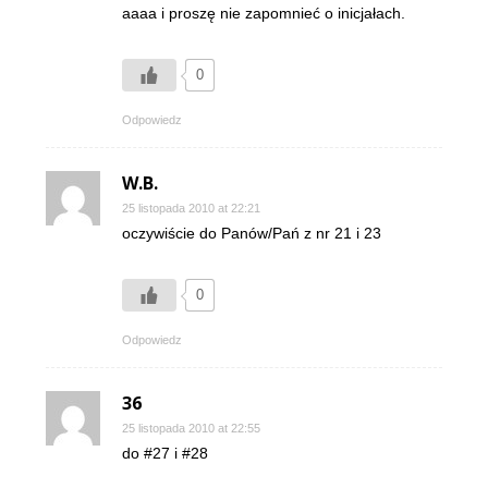
aaaa i proszę nie zapomnieć o inicjałach.
0
Odpowiedz
W.B.
25 listopada 2010 at 22:21
oczywiście do Panów/Pań z nr 21 i 23
0
Odpowiedz
36
25 listopada 2010 at 22:55
do #27 i #28