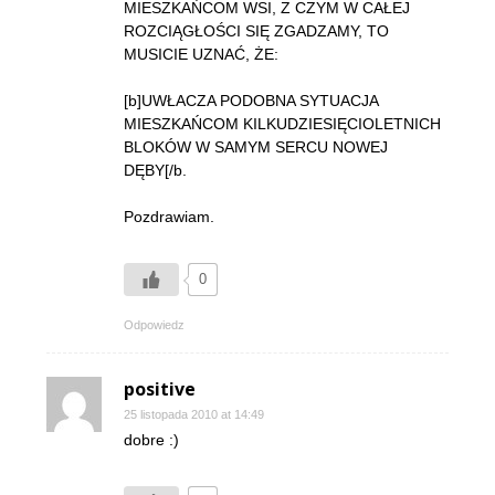
MIESZKAŃCOM WSI, Z CZYM W CAŁEJ
ROZCIĄGŁOŚCI SIĘ ZGADZAMY, TO
MUSICIE UZNAĆ, ŻE:
[b]UWŁACZA PODOBNA SYTUACJA
MIESZKAŃCOM KILKUDZIESIĘCIOLETNICH
BLOKÓW W SAMYM SERCU NOWEJ
DĘBY[/b.
Pozdrawiam.
0
Odpowiedz
positive
25 listopada 2010 at 14:49
dobre :)