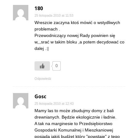
180
25 listopada 2010 at 11:53
Wreszcie zaczyna ktoś mówić o wstydliwych
problemach .
Przewodniczący nowej Rady powinien się
w,,,srać w takim bloku ,a potem decydować co
dalej .:|
0
Odpowiedz
Gosc
25 listopada 2010 at 12:43
Mamy las to może zbudujmy domy z bali
drewnianych. Będzie ekologicznie i ładnie.
A tak na marginesie to Przedsiębiorstwo
Gospodarki Komunalnej i Mieszkaniowej
posiada jakiś budżet który "powstaje" z tego