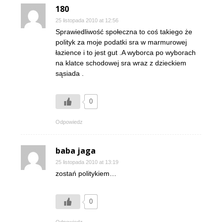
180
25 listopada 2010 at 12:56
Sprawiedliwość społeczna to coś takiego że
polityk za moje podatki sra w marmurowej
łazience i to jest gut .A wyborca po wyborach
na klatce schodowej sra wraz z dzieckiem
sąsiada .
0
Odpowiedz
baba jaga
25 listopada 2010 at 13:19
zostań politykiem…
0
Odpowiedz