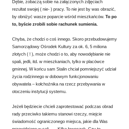
Dębie, zobaczą sobie na załączonych zdjęciach
rezultat swojej ( nie- ) pracy. To nie jest by was obrazić,
by obniżyć wasze poparcie wśród mieszkańców.
To po
to, byście zrobili sobie rachunek sumienia.
Chyba, że chodzi o coś innego. Skoro przebudowujemy
Samorządowy Ośrodek Kultury za ok. 6, 5 miliona
złotych ( ! ), może chodzi o to, aby nowodębianie nie
spali, jedli, itd. w mieszkaniach, tylko w placówce
gminnej. W końcu sam Stalin chciał pomniejszyć udział
życia rodzinnego w dobowym funkcjonowaniu
obywatela – kołchoźnika na rzecz przebywania w
otoczeniu instytucji systemu.
Jeżeli będziecie chcieli zaprotestować podczas obrad
rady przeciwko takiemu stanowi rzeczy, miejcie
świadomość ograniczonego miejsca, jakie dla Was
przewidziano w sali … . Kilka ławeczek. Czy to