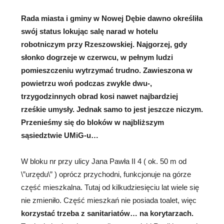
Rada miasta i gminy w Nowej Dębie dawno określiła
swój status lokując salę narad w hotelu
robotniczym przy Rzeszowskiej. Najgorzej, gdy
słonko
dogrzeje w czerwcu, w pełnym ludzi
pomieszczeniu wytrzymać trudno. Zawieszona w
powietrzu woń podczas zwykle dwu-,
trzygodzinnych obrad kosi nawet najbardziej
rześkie umysły. Jednak samo to jest jeszcze niczym.
Przenieśmy się do bloków w najbliższym
sąsiedztwie UMiG-u…
W bloku nr przy ulicy Jana Pawła II 4 ( ok. 50 m od
\”urzędu\” ) oprócz przychodni, funkcjonuje na górze
część mieszkalna. Tutaj od kilkudziesięciu lat wiele się
nie zmieniło. Część mieszkań nie posiada toalet, więc
korzystać trzeba z sanitariatów… na korytarzach.