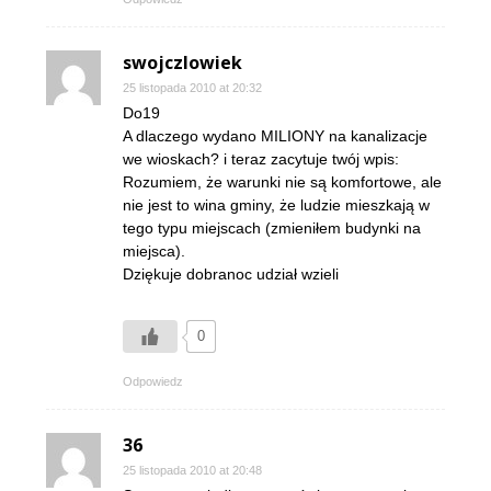
swojczlowiek
25 listopada 2010 at 20:32
Do19
A dlaczego wydano MILIONY na kanalizacje
we wioskach? i teraz zacytuje twój wpis:
Rozumiem, że warunki nie są komfortowe, ale
nie jest to wina gminy, że ludzie mieszkają w
tego typu miejscach (zmieniłem budynki na
miejsca).
Dziękuje dobranoc udział wzieli
0
Odpowiedz
36
25 listopada 2010 at 20:48