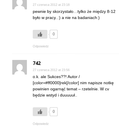
27 czerwca 2012 at 23:18
pewnie by skorzystało…tylko że między 8-12
było w pracy..:) a nie na badaniach:)
0
Odpowiedz
742
27 czerwca 2012 at 23:56
o.k. ale Sukces??! Autor /
[color=#ff0000]rek[/color] nim napisze notkę
powinien ogarnąć temat – rzetelnie. W cv
będzie wstyd i duuuuuł..
0
Odpowiedz