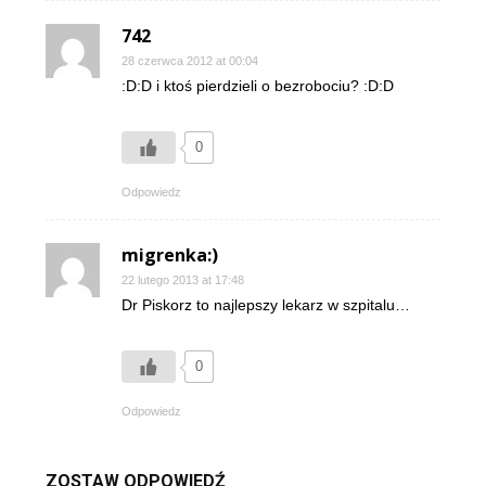
742
28 czerwca 2012 at 00:04
:D:D i ktoś pierdzieli o bezrobociu? :D:D
0
Odpowiedz
migrenka:)
22 lutego 2013 at 17:48
Dr Piskorz to najlepszy lekarz w szpitalu…
0
Odpowiedz
ZOSTAW ODPOWIEDŹ