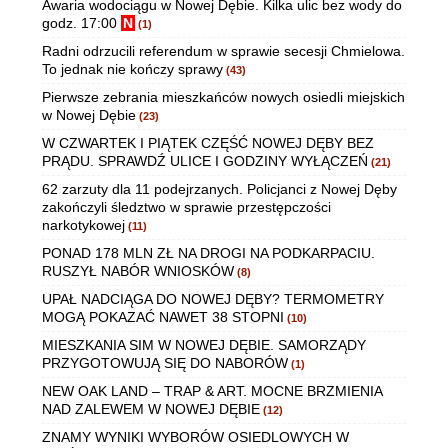
Awaria wodociągu w Nowej Dębie. Kilka ulic bez wody do
godz. 17:00
N
(1)
Radni odrzucili referendum w sprawie secesji Chmielowa.
To jednak nie kończy sprawy
(43)
Pierwsze zebrania mieszkańców nowych osiedli miejskich
w Nowej Dębie
(23)
W CZWARTEK I PIĄTEK CZĘŚĆ NOWEJ DĘBY BEZ
PRĄDU. SPRAWDŹ ULICE I GODZINY WYŁĄCZEŃ
(21)
62 zarzuty dla 11 podejrzanych. Policjanci z Nowej Dęby
zakończyli śledztwo w sprawie przestępczości
narkotykowej
(11)
PONAD 178 MLN ZŁ NA DROGI NA PODKARPACIU.
RUSZYŁ NABÓR WNIOSKÓW
(8)
UPAŁ NADCIĄGA DO NOWEJ DĘBY? TERMOMETRY
MOGĄ POKAZAĆ NAWET 38 STOPNI
(10)
MIESZKANIA SIM W NOWEJ DĘBIE. SAMORZĄDY
PRZYGOTOWUJĄ SIĘ DO NABORÓW
(1)
NEW OAK LAND – TRAP & ART. MOCNE BRZMIENIA
NAD ZALEWEM W NOWEJ DĘBIE
(12)
ZNAMY WYNIKI WYBORÓW OSIEDLOWYCH W