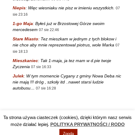
Niepis
:
Więc wiesniaku nie pisz w imieniu wszystkich.
07
sie 23:16
1-go Maja
:
Byłeś już w Brzostowej Górze swoim
mercedesem
07 sie 22:46
Stare Miasto
:
Tez mieszkam w jednym z tych blokow i
nie chce aby mnie reprezentowal piotrus, wole Marka
07
sie 18:13
Mieszkaniec
:
Tak 1-maja, ja tez mam w d.pie twoje
Zyczenia
07 sie 16:33
Julek
:
W tym momencie Cygany z gminy Nowa Deba nic
nie mają !!! dróg , szkoły itd ..nawet starsi ludzie
autobusu…
07 sie 16:28
Ta strona używa ciasteczek (cookies), dzięki którym nasz serwis
Reklama
TV DĘBA
Polityka prywatności / RODO
Kontakt
może działać lepiej.
POLITYKA PRYWATNOŚCI / RODO
Zgoda
© Info Nowa Dęba