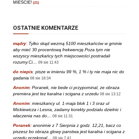
MIEŚCIE!
(21)
OSTATNIE KOMENTARZE
mądry
:
Tylko skąd wezmą 5100 mieszkańców w gminie
aby mieć 30 procentową frekwencję.Poza tym nie
wszyscy mieszkańcy tych miejscowości postradali
rozumy.Ci…
09 sie 11:43
do niepis
:
pisze w imieniu 99 %, 1 % i ty nie maja nic do
gadania
08 sie 18:34
Anonim
:
Poranek, nie bede ci przypominal, ze obraza
premiera jest tez karalna i scigana z urzedu
08 sie 13:12
Anonim
:
mieszkancy ul. 1-maja blok 1 i 3 oraz ul
Mickiewicza i Lesna, zadamy korekty podzialu dzielnic i
wlaczenia nas do…
08 sie 11:31
Poranek
:
anonimie z 7 Sierpnia z godz. 12,21, bacz co
piszesz bo obraza glowy panstwa jest karalna i scigana z
urzedu,przekonal…
08 sie 7:41