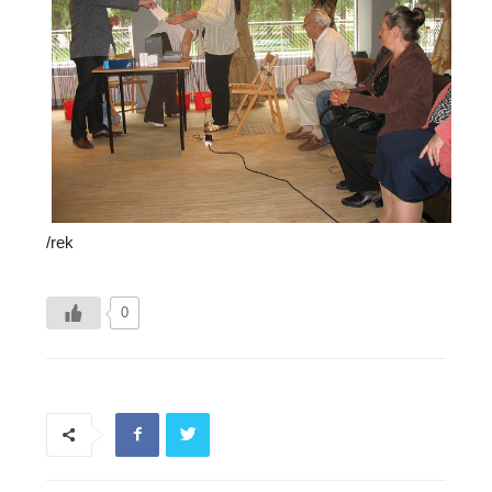
/rek
0