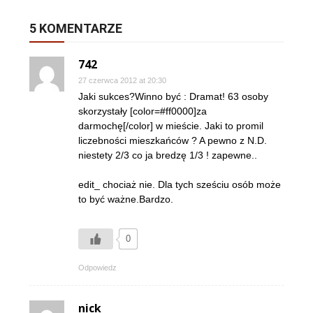
5 KOMENTARZE
742
27 czerwca 2012 at 20:30
Jaki sukces?Winno być : Dramat! 63 osoby
skorzystały [color=#ff0000]za
darmochę[/color] w mieście. Jaki to promil
liczebności mieszkańców ? A pewno z N.D.
niestety 2/3 co ja bredzę 1/3 ! zapewne..
edit_ chociaż nie. Dla tych sześciu osób może
to być ważne.Bardzo.
0
Odpowiedz
nick