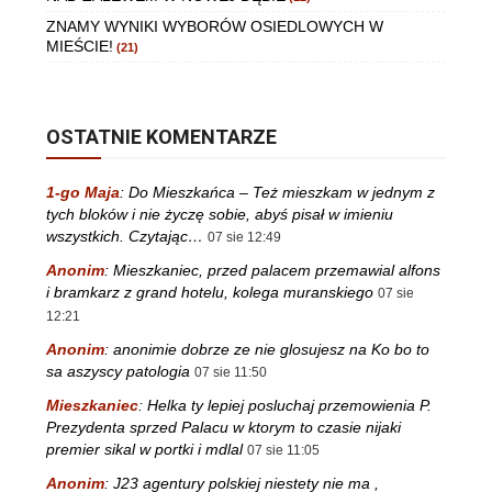
ZNAMY WYNIKI WYBORÓW OSIEDLOWYCH W
MIEŚCIE!
(21)
OSTATNIE KOMENTARZE
1-go Maja
:
Do Mieszkańca – Też mieszkam w jednym z
tych bloków i nie życzę sobie, abyś pisał w imieniu
wszystkich. Czytając…
07 sie 12:49
Anonim
:
Mieszkaniec, przed palacem przemawial alfons
i bramkarz z grand hotelu, kolega muranskiego
07 sie
12:21
Anonim
:
anonimie dobrze ze nie glosujesz na Ko bo to
sa aszyscy patologia
07 sie 11:50
Mieszkaniec
:
Helka ty lepiej posluchaj przemowienia P.
Prezydenta sprzed Palacu w ktorym to czasie nijaki
premier sikal w portki i mdlal
07 sie 11:05
Anonim
:
J23 agentury polskiej niestety nie ma ,