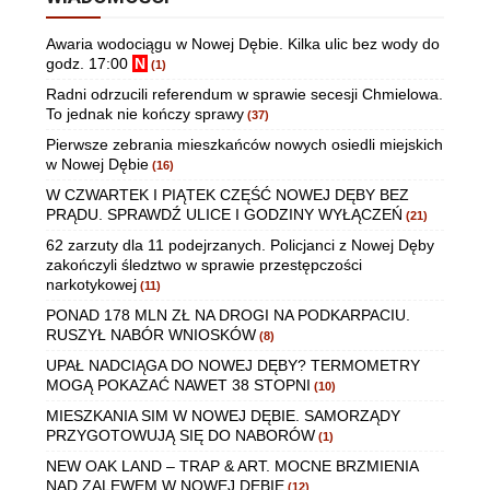
Awaria wodociągu w Nowej Dębie. Kilka ulic bez wody do
godz. 17:00
N
(1)
Radni odrzucili referendum w sprawie secesji Chmielowa.
To jednak nie kończy sprawy
(37)
Pierwsze zebrania mieszkańców nowych osiedli miejskich
w Nowej Dębie
(16)
W CZWARTEK I PIĄTEK CZĘŚĆ NOWEJ DĘBY BEZ
PRĄDU. SPRAWDŹ ULICE I GODZINY WYŁĄCZEŃ
(21)
62 zarzuty dla 11 podejrzanych. Policjanci z Nowej Dęby
zakończyli śledztwo w sprawie przestępczości
narkotykowej
(11)
PONAD 178 MLN ZŁ NA DROGI NA PODKARPACIU.
RUSZYŁ NABÓR WNIOSKÓW
(8)
UPAŁ NADCIĄGA DO NOWEJ DĘBY? TERMOMETRY
MOGĄ POKAZAĆ NAWET 38 STOPNI
(10)
MIESZKANIA SIM W NOWEJ DĘBIE. SAMORZĄDY
PRZYGOTOWUJĄ SIĘ DO NABORÓW
(1)
NEW OAK LAND – TRAP & ART. MOCNE BRZMIENIA
NAD ZALEWEM W NOWEJ DĘBIE
(12)