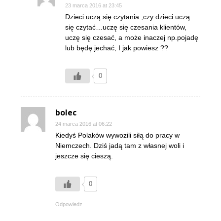
23 marca 2016 at 23:45
Dzieci uczą się czytania ,czy dzieci uczą
się czytać…uczę się czesania klientów,
uczę się czesać, a może inaczej np.pojadę
lub będę jechać, I jak powiesz ??
0
bolec
24 marca 2016 at 06:22
Kiedyś Polaków wywozili siłą do pracy w
Niemczech. Dziś jadą tam z własnej woli i
jeszcze się cieszą.
0
Odpowiedz