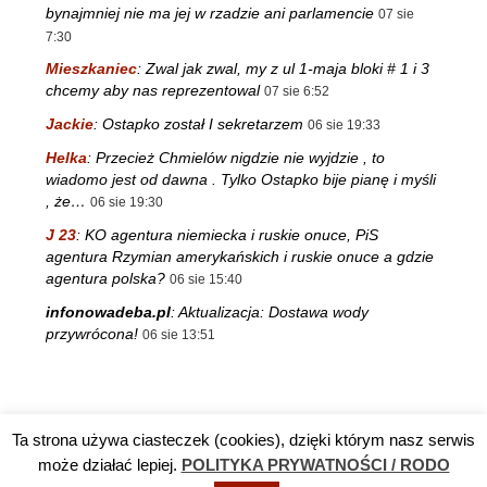
bynajmniej nie ma jej w rzadzie ani parlamencie
07 sie
7:30
Mieszkaniec
:
Zwal jak zwal, my z ul 1-maja bloki # 1 i 3
chcemy aby nas reprezentowal
07 sie 6:52
Jackie
:
Ostapko został I sekretarzem
06 sie 19:33
Helka
:
Przecież Chmielów nigdzie nie wyjdzie , to
wiadomo jest od dawna . Tylko Ostapko bije pianę i myśli
, że…
06 sie 19:30
J 23
:
KO agentura niemiecka i ruskie onuce, PiS
agentura Rzymian amerykańskich i ruskie onuce a gdzie
agentura polska?
06 sie 15:40
infonowadeba.pl
:
Aktualizacja: Dostawa wody
przywrócona!
06 sie 13:51
Ta strona używa ciasteczek (cookies), dzięki którym nasz serwis
Reklama
TV DĘBA
Polityka prywatności / RODO
Kontakt
może działać lepiej.
POLITYKA PRYWATNOŚCI / RODO