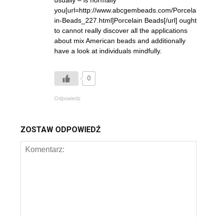
usually – is normally
you[url=http://www.abcgembeads.com/Porcela
in-Beads_227.html]Porcelain Beads[/url] ought
to cannot really discover all the applications
about mix American beads and additionally
have a look at individuals mindfully.
0
Odpowiedz
ZOSTAW ODPOWIEDŹ