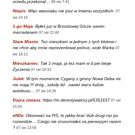
urzedu,przekonal…
08 sie 7:41
Niepis
:
Więc wiesniaku nie pisz w imieniu wszystkich.
07
sie 23:16
1-go Maja
:
Byłeś już w Brzostowej Górze swoim
mercedesem
07 sie 22:46
Stare Miasto
:
Tez mieszkam w jednym z tych blokow i
nie chce aby mnie reprezentowal piotrus, wole Marka
07
sie 18:13
Mieszkaniec
:
Tak 1-maja, ja tez mam w d.pie twoje
Zyczenia
07 sie 16:33
Julek
:
W tym momencie Cygany z gminy Nowa Deba nic
nie mają !!! dróg , szkoły itd ..nawet starsi ludzie
autobusu…
07 sie 16:28
Dojna zmiana
:
https://m.demotywatory.pl/5351637
07 sie
15:55
eNDe
:
Głosować na PiS, to jakby brać ślub drugi raz po
rozwodzie… Czego nie zrozumiałeś za pierwszym razem
?
07 sie 13:56