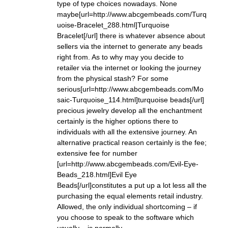
type of type choices nowadays. None
maybe[url=http://www.abcgembeads.com/Turq
uoise-Bracelet_288.html]Turquoise
Bracelet[/url] there is whatever absence about
sellers via the internet to generate any beads
right from. As to why may you decide to
retailer via the internet or looking the journey
from the physical stash? For some
serious[url=http://www.abcgembeads.com/Mo
saic-Turquoise_114.html]turquoise beads[/url]
precious jewelry develop all the enchantment
certainly is the higher options there to
individuals with all the extensive journey. An
alternative practical reason certainly is the fee;
extensive fee for number
[url=http://www.abcgembeads.com/Evil-Eye-
Beads_218.html]Evil Eye
Beads[/url]constitutes a put up a lot less all the
purchasing the equal elements retail industry.
Allowed, the only individual shortcoming – if
you choose to speak to the software which