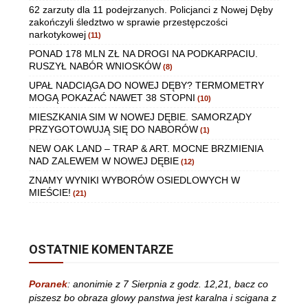
62 zarzuty dla 11 podejrzanych. Policjanci z Nowej Dęby
zakończyli śledztwo w sprawie przestępczości
narkotykowej
(11)
PONAD 178 MLN ZŁ NA DROGI NA PODKARPACIU.
RUSZYŁ NABÓR WNIOSKÓW
(8)
UPAŁ NADCIĄGA DO NOWEJ DĘBY? TERMOMETRY
MOGĄ POKAZAĆ NAWET 38 STOPNI
(10)
MIESZKANIA SIM W NOWEJ DĘBIE. SAMORZĄDY
PRZYGOTOWUJĄ SIĘ DO NABORÓW
(1)
NEW OAK LAND – TRAP & ART. MOCNE BRZMIENIA
NAD ZALEWEM W NOWEJ DĘBIE
(12)
ZNAMY WYNIKI WYBORÓW OSIEDLOWYCH W
MIEŚCIE!
(21)
OSTATNIE KOMENTARZE
Poranek
:
anonimie z 7 Sierpnia z godz. 12,21, bacz co
piszesz bo obraza glowy panstwa jest karalna i scigana z