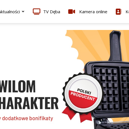
ktualności
TV Dęba
Kamera online
K