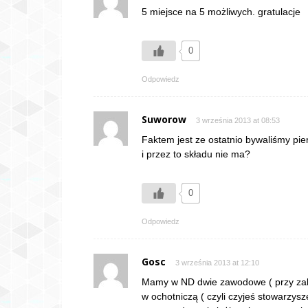
5 miejsce na 5 możliwych. gratulacje
0
Odpowiedz
Suworow
3 września 2013 at 08:53
Faktem jest ze ostatnio bywaliśmy pie
i przez to składu nie ma?
0
Odpowiedz
Gosc
3 września 2013 at 12:10
Mamy w ND dwie zawodowe ( przy zakła
w ochotniczą ( czyli czyjeś stowarzys