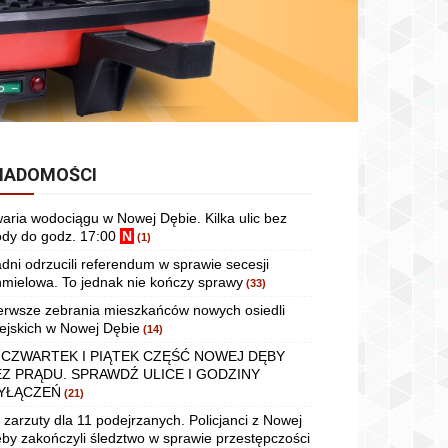
IADOMOŚCI
aria wodociągu w Nowej Dębie. Kilka ulic bez
dy do godz. 17:00
N
(1)
dni odrzucili referendum w sprawie secesji
mielowa. To jednak nie kończy sprawy
(33)
erwsze zebrania mieszkańców nowych osiedli
ejskich w Nowej Dębie
(14)
 CZWARTEK I PIĄTEK CZĘŚĆ NOWEJ DĘBY
EZ PRĄDU. SPRAWDŹ ULICE I GODZINY
YŁĄCZEŃ
(21)
 zarzuty dla 11 podejrzanych. Policjanci z Nowej
by zakończyli śledztwo w sprawie przestępczości