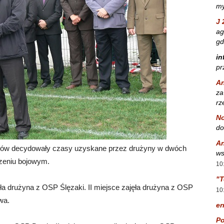
my
J 
ag
gd
in
pr
A
za
rz
No
do
A
ołów decydowały czasy uzyskane przez drużyny w dwóch
ws
czeniu bojowym.
10
"T
a drużyna z OSP Ślęzaki. II miejsce zajęła drużyna z OSP
10
wa.
er
Po