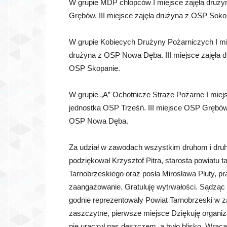
W grupie MDP chłopców I miejsce zajęła druży
Grębów. III miejsce zajęła drużyna z OSP Sokol
W grupie Kobiecych Drużyny Pożarniczych I mie
drużyna z OSP Nowa Dęba. III miejsce zajęła 
OSP Skopanie.
W grupie „A” Ochotnicze Straże Pożarne I miejs
jednostka OSP Trześń. III miejsce OSP Grębów
OSP Nowa Dęba.
Za udział w zawodach wszystkim druhom i dru
podziękował Krzysztof Pitra, starosta powiatu 
Tarnobrzeskiego oraz posła Mirosława Pluty, 
zaangażowanie. Gratuluję wytrwałości. Sądzą
godnie reprezentowały Powiat Tarnobrzeski w 
zaszczytne, pierwsze miejsce Dziękuję organi
nie uraczył nas deszczem, a było blisko. Wraca