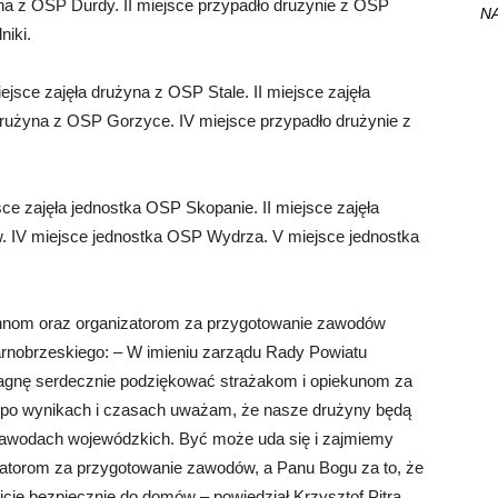
na z OSP Durdy. II miejsce przypadło drużynie z OSP
NA
niki.
jsce zajęła drużyna z OSP Stale. II miejsce zajęła
drużyna z OSP Gorzyce. IV miejsce przypadło drużynie z
ce zajęła jednostka OSP Skopanie. II miejsce zajęła
. IV miejsce jednostka OSP Wydrza. V miejsce jednostka
hnom oraz organizatorom za przygotowanie zawodów
tarnobrzeskiego: – W imieniu zarządu Rady Powiatu
pragnę serdecznie podziękować strażakom i opiekunom za
c po wynikach i czasach uważam, że nasze drużyny będą
zawodach wojewódzkich. Być może uda się i zajmiemy
zatorom za przygotowanie zawodów, a Panu Bogu za to, że
jcie bezpiecznie do domów – powiedział Krzysztof Pitra,