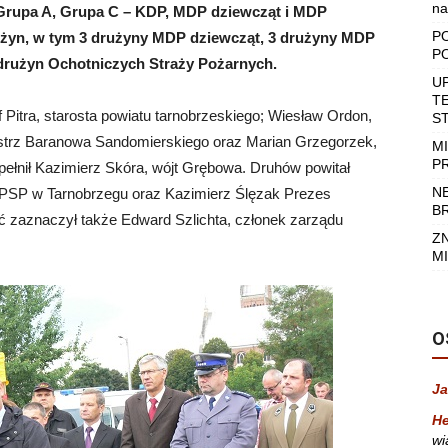
na
Grupa A, Grupa C – KDP, MDP dziewcząt i MDP
P
użyn, w tym 3 drużyny MDP dziewcząt, 3 drużyny MDP
P
 drużyn Ochotniczych Straży Pożarnych.
U
T
 Pitra, starosta powiatu tarnobrzeskiego; Wiesław Ordon,
S
strz Baranowa Sandomierskiego oraz Marian Grzegorzek,
M
P
ełnił Kazimierz Skóra, wójt Grębowa. Druhów powitał
N
i PSP w Tarnobrzegu oraz Kazimierz Ślęzak Prezes
B
zaznaczył także Edward Szlichta, członek zarządu
Z
MI
O
Ja
He
wi