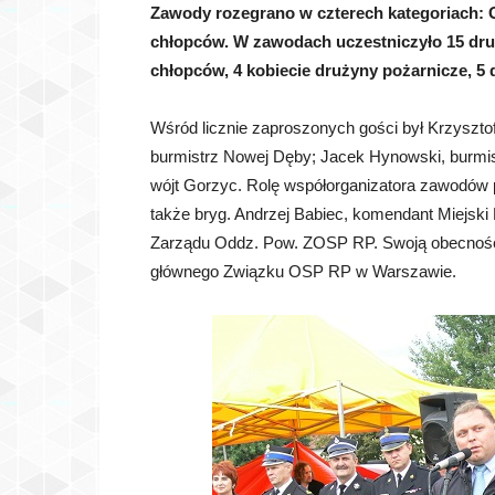
Zawody rozegrano w czterech kategoriach: 
chłopców. W zawodach uczestniczyło 15 dr
chłopców, 4 kobiecie drużyny pożarnicze, 5
Wśród licznie zaproszonych gości był Krzysztof
burmistrz Nowej Dęby; Jacek Hynowski, burmi
wójt Gorzyc. Rolę współorganizatora zawodów p
także bryg. Andrzej Babiec, komendant Miejsk
Zarządu Oddz. Pow. ZOSP RP. Swoją obecność 
głównego Związku OSP RP w Warszawie.