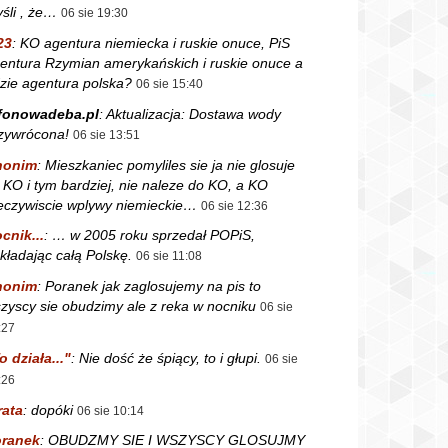
śli , że…
06 sie 19:30
23
:
KO agentura niemiecka i ruskie onuce, PiS
entura Rzymian amerykańskich i ruskie onuce a
zie agentura polska?
06 sie 15:40
fonowadeba.pl
:
Aktualizacja: Dostawa wody
zywrócona!
06 sie 13:51
nonim
:
Mieszkaniec pomyliles sie ja nie glosuje
 KO i tym bardziej, nie naleze do KO, a KO
eczywiscie wplywy niemieckie…
06 sie 12:36
cnik...
:
… w 2005 roku sprzedał POPiS,
kładając całą Polskę.
06 sie 11:08
nonim
:
Poranek jak zaglosujemy na pis to
zyscy sie obudzimy ale z reka w nocniku
06 sie
:27
o działa..."
:
Nie dość że śpiący, to i głupi.
06 sie
:26
rata
:
dopóki
06 sie 10:14
ranek
:
OBUDZMY SIE I WSZYSCY GLOSUJMY