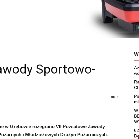
W
awody Sportowo-
Aw
wo
Ra
Ch
Pi
13
mi
W
B
W
onie w Grębowie rozegrano VII Powiatowe Zawody
62
Pożarnych i Młodzieżowych Drużyn Pożarniczych.
Dę