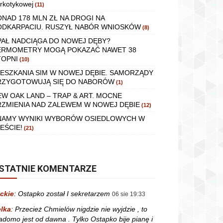
rkotykowej
(11)
ONAD 178 MLN ZŁ NA DROGI NA
ODKARPACIU. RUSZYŁ NABÓR WNIOSKÓW
(8)
PAŁ NADCIĄGA DO NOWEJ DĘBY?
ERMOMETRY MOGĄ POKAZAĆ NAWET 38
TOPNI
(10)
IESZKANIA SIM W NOWEJ DĘBIE. SAMORZĄDY
RZYGOTOWUJĄ SIĘ DO NABORÓW
(1)
EW OAK LAND – TRAP & ART. MOCNE
RZMIENIA NAD ZALEWEM W NOWEJ DĘBIE
(12)
NAMY WYNIKI WYBORÓW OSIEDLOWYCH W
EŚCIE!
(21)
STATNIE KOMENTARZE
ckie
:
Ostapko został I sekretarzem
06 sie 19:33
lka
:
Przecież Chmielów nigdzie nie wyjdzie , to
adomo jest od dawna . Tylko Ostapko bije pianę i