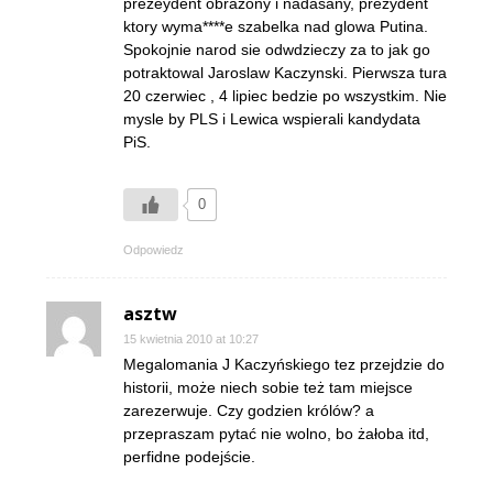
prezeydent obrazony i nadasany, prezydent
ktory wyma****e szabelka nad glowa Putina.
Spokojnie narod sie odwdzieczy za to jak go
potraktowal Jaroslaw Kaczynski. Pierwsza tura
20 czerwiec , 4 lipiec bedzie po wszystkim. Nie
mysle by PLS i Lewica wspierali kandydata
PiS.
0
Odpowiedz
asztw
15 kwietnia 2010 at 10:27
Megalomania J Kaczyńskiego tez przejdzie do
historii, może niech sobie też tam miejsce
zarezerwuje. Czy godzien królów? a
przepraszam pytać nie wolno, bo żałoba itd,
perfidne podejście.