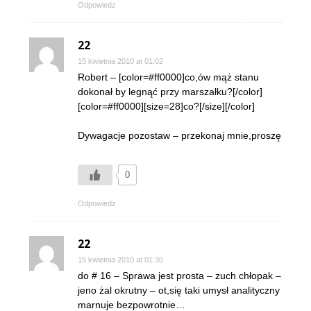
Odpowiedz
22
15 kwietnia 2010 at 01:02
Robert – [color=#ff0000]co,ów mąż stanu
dokonał by legnąć przy marszałku?[/color]
[color=#ff0000][size=28]co?[/size][/color]
Dywagacje pozostaw – przekonaj mnie,proszę
0
Odpowiedz
22
15 kwietnia 2010 at 01:30
do # 16 – Sprawa jest prosta – zuch chłopak –
jeno żal okrutny – ot,się taki umysł analityczny
marnuje bezpowrotnie…