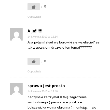
0
Odpowiedz
A ja!!!!!!
14 kwietnia 2010 at 12:14
A ja pytam! skad wy borowiki sie wzieliscie? ze
tak z uparciem drazycie ten temat??????
0
Odpowiedz
sprawa jest prosta
14 kwietnia 2010 at 12:40
Kaczyński zatrzymał II falę zagrożenia
wschodniego ( pierwsza – polsko –
bolszewicka wojna obronna ) montując mało