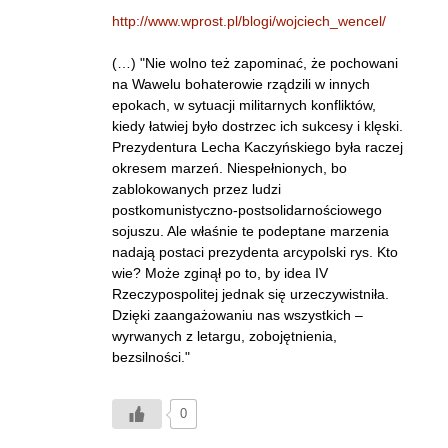
http://www.wprost.pl/blogi/wojciech_wencel/
(…) "Nie wolno też zapominać, że pochowani
na Wawelu bohaterowie rządzili w innych
epokach, w sytuacji militarnych konfliktów,
kiedy łatwiej było dostrzec ich sukcesy i klęski.
Prezydentura Lecha Kaczyńskiego była raczej
okresem marzeń. Niespełnionych, bo
zablokowanych przez ludzi
postkomunistyczno-postsolidarnościowego
sojuszu. Ale właśnie te podeptane marzenia
nadają postaci prezydenta arcypolski rys. Kto
wie? Może zginął po to, by idea IV
Rzeczypospolitej jednak się urzeczywistniła.
Dzięki zaangażowaniu nas wszystkich –
wyrwanych z letargu, zobojętnienia,
bezsilności."
0