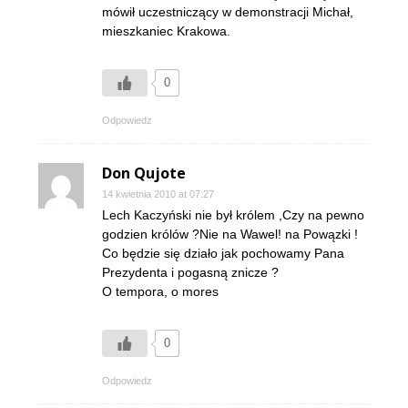
mówił uczestniczący w demonstracji Michał,
mieszkaniec Krakowa.
0
Odpowiedz
Don Qujote
14 kwietnia 2010 at 07:27
Lech Kaczyński nie był królem ,Czy na pewno
godzien królów ?Nie na Wawel! na Powązki !
Co będzie się działo jak pochowamy Pana
Prezydenta i pogasną znicze ?
O tempora, o mores
0
Odpowiedz