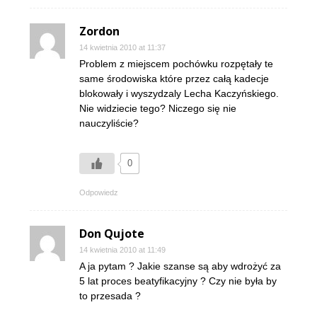
Zordon
14 kwietnia 2010 at 11:37
Problem z miejscem pochówku rozpętały te
same środowiska które przez całą kadecje
blokowały i wyszydzaly Lecha Kaczyńskiego.
Nie widziecie tego? Niczego się nie
nauczyliście?
0
Odpowiedz
Don Qujote
14 kwietnia 2010 at 11:49
A ja pytam ? Jakie szanse są aby wdrożyć za
5 lat proces beatyfikacyjny ? Czy nie była by
to przesada ?