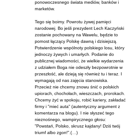
ponowoczesnego świata mediów, banków i
marketów.
Tego się boimy. Powrotu żywej pamięci
narodowej. Bo jeśli prezydent Lech Kaczyński
zostanie pochowany na Wawelu, będzie to
pomost łączący Polskę dawną i dzisiejszą.
Potwierdzenie wspólnoty polskiego losu, który
jednoczy żywych i umarłych. Podanie do
publicznej wiadomości, że wielkie wydarzenia
z udziałem Boga nie odeszły bezpowrotnie w
przeszłość, ale dzieją się również tu i teraz. I
wymagają od nas zajęcia stanowiska.
Przecież nie chcemy znowu śnić o polskich
upiorach, chochołach, wieszczach, prorokach.
Chcemy żyć w spokoju, robić kariery, zakładać
firmy i "mieć auta" (autentyczny argument z
komentarza na blogu). I nie słyszeć tego
nieznośnego, wampirycznego głosu:
"Powstań, Polsko, skrusz kajdany! Dziś twój
triumf albo zgon!".(…)