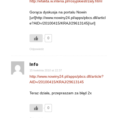
http://efakta.w.interia.pl/rosyjskiestrzaly.html
Gorąca dyskusja na portalu Nowin
[url]http://www.nowiny24.pl/apps/pbcs.dll/articl
e?AID=/20100415/KRAJ/29613145[/url]
0
Odpowiedz
Info
15 kwietnia 2010 at 22:37
http://www.nowiny24.pl/apps/pbcs.dll/article?
AID=/20100415/KRAJ/29613145
Teraz działa, przepraszam za błąd 2x
0