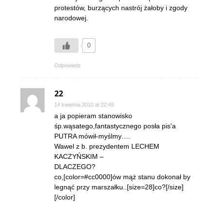
protestów, burzących nastrój żałoby i zgody
narodowej.
0
Odpowiedz
22
14 kwietnia 2010 at 22:49
a ja popieram stanowisko
śp.wąsatego,fantastycznego posła pis'a
PUTRA mówił-myślmy….
Wawel z b. prezydentem LECHEM
KACZYŃSKIM –
DLACZEGO?
co,[color=#cc0000]ów mąż stanu dokonał by
legnąć przy marszałku..[size=28]co?[/size]
[/color]