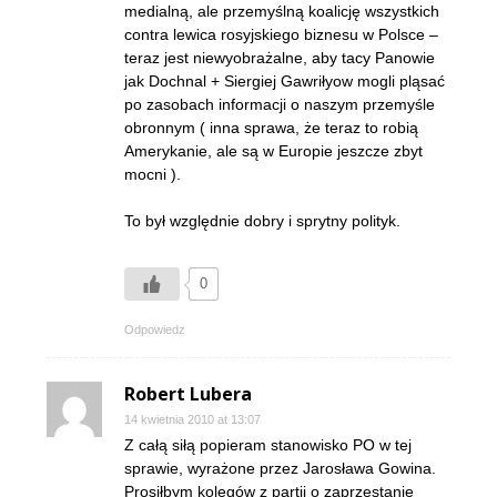
medialną, ale przemyślną koalicję wszystkich
contra lewica rosyjskiego biznesu w Polsce –
teraz jest niewyobrażalne, aby tacy Panowie
jak Dochnal + Siergiej Gawriłyow mogli pląsać
po zasobach informacji o naszym przemyśle
obronnym ( inna sprawa, że teraz to robią
Amerykanie, ale są w Europie jeszcze zbyt
mocni ).
To był względnie dobry i sprytny polityk.
0
Odpowiedz
Robert Lubera
14 kwietnia 2010 at 13:07
Z całą siłą popieram stanowisko PO w tej
sprawie, wyrażone przez Jarosława Gowina.
Prosiłbym kolegów z partii o zaprzestanie