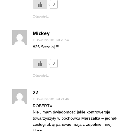
0
Odpowiedz
Mickey
15 kwietnia 2010 at 20:54
#26 Strzelaj !!!
0
Odpowiedz
22
15 kwietnia 2010 at 21:46
ROBERT=
Nie , mam świadomość jakie kontrowersje
towarzyszyły w pochówku Marszałka – jednak
zasługi obaj panowie mają z zupełnie innej
klasy..