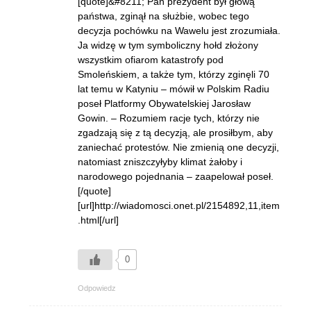
[quote]&#8211; Pan prezydent był głową
państwa, zginął na służbie, wobec tego
decyzja pochówku na Wawelu jest zrozumiała.
Ja widzę w tym symboliczny hołd złożony
wszystkim ofiarom katastrofy pod
Smoleńskiem, a także tym, którzy zginęli 70
lat temu w Katyniu – mówił w Polskim Radiu
poseł Platformy Obywatelskiej Jarosław
Gowin. – Rozumiem racje tych, którzy nie
zgadzają się z tą decyzją, ale prosiłbym, aby
zaniechać protestów. Nie zmienią one decyzji,
natomiast zniszczyłyby klimat żałoby i
narodowego pojednania – zaapelował poseł.
[/quote]
[url]http://wiadomosci.onet.pl/2154892,11,item
.html[/url]
0
Odpowiedz