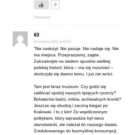
0
Odpowiedz
63
15 kwietnia 2010 at 00:20
"Nie zasłużył. Nie pasuje. Nie nadaje się. Nie
ma miejsca. Przepraszamy, zajęte.
Zatrzaśnięte na siedem spustów wielkiej
polskiej historii, która – ma się rozumieć –
skończyła się dawno temu. I już nie wróci.
Tam jest teraz muzeum. Czy godzi się
zakłócać spokój naszych śpiących rycerzy?
Bohaterów baśni, mitów, archiwalnych kronik?
Jeszcze się obudzą i zaczną biegać po
Krakowie. I to z kim! Ze współczesnym
politykiem, który wprawdzie był nieco
staroświecki, ale należał do naszego świata.
Zredukowanego do bezmyślnej konsumpcji,