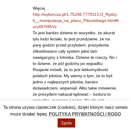
Więcej…
http://wyborcza.pl/1,75248,7779113,O_Rydzy
k__manipulacja_na_placu_Pilsudskiego.html#i
xzz0lI7Hf5Vz
To jest bardzo dziwne to wszystko, że akurat
tylu ludzi leciało, to jest przedziwne, że na
parę godzin przed przylotem, prezydenta
zlikwidowano cały system jakiś tam
nawigacyjny z lotniska. Dziwne te rzeczy. No i
to dziwne, że pól godziny po wypadku
Rosjanie mówili, że to jest lekkomyślność
polskich pilotów. My wiemy o tym, że to byli
jedno z najlepszych pilotów, bardzo
doświadczeni, wspaniali. Albo takie mówienie,
że prezydent nakazał lądować – bzdura to
wszystko, wyssane z palca. No ale cóż,
wpierw skrzynki mieli Rosjanie.
Ta strona używa ciasteczek (cookies), dzięki którym nasz serwis
może działać lepiej.
POLITYKA PRYWATNOŚCI / RODO
Więcej…
Zgoda
http://wyborcza.pl/1,75248,7779113,O_Rydzy