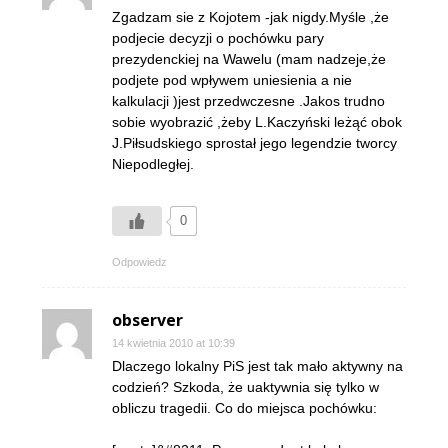
Zgadzam sie z Kojotem -jak nigdy.Myśle ,że
podjecie decyzji o pochówku pary
prezydenckiej na Wawelu (mam nadzeje,że
podjete pod wpływem uniesienia a nie
kalkulacji )jest przedwczesne .Jakos trudno
sobie wyobrazić ,żeby L.Kaczyński leżąć obok
J.Piłsudskiego sprostał jego legendzie tworcy
Niepodległej.
0
Odpowiedz
observer
14 kwietnia 2010 at 10:39
Dlaczego lokalny PiS jest tak mało aktywny na
codzień? Szkoda, że uaktywnia się tylko w
obliczu tragedii. Co do miejsca pochówku: