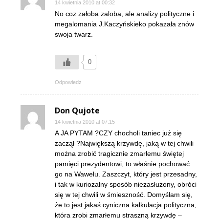
14 kwietnia 2010 at 00:32
No coz załoba zaloba, ale analizy polityczne i
megalomania J.Kaczyńskieko pokazała znów
swoja twarz.
0
Odpowiedz
Don Qujote
14 kwietnia 2010 at 07:15
A JA PYTAM ?CZY chocholi taniec już się
zaczął ?Największą krzywdę, jaką w tej chwili
można zrobić tragicznie zmarłemu świętej
pamięci prezydentowi, to właśnie pochować
go na Wawelu. Zaszczyt, który jest przesadny,
i tak w kuriozalny sposób niezasłużony, obróci
się w tej chwili w śmieszność. Domyślam się,
że to jest jakaś cyniczna kalkulacja polityczna,
która zrobi zmarłemu straszną krzywdę –