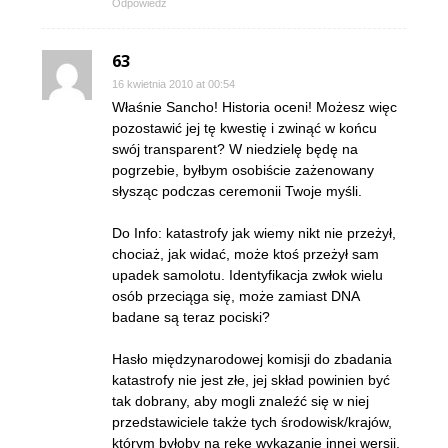
Odpowiedz
63
16 kwietnia 2010 at 00:54
Właśnie Sancho! Historia oceni! Możesz więc
pozostawić jej tę kwestię i zwinąć w końcu
swój transparent? W niedzielę będę na
pogrzebie, byłbym osobiście zażenowany
słysząc podczas ceremonii Twoje myśli.
Do Info: katastrofy jak wiemy nikt nie przeżył,
chociaż, jak widać, może ktoś przeżył sam
upadek samolotu. Identyfikacja zwłok wielu
osób przeciąga się, może zamiast DNA
badane są teraz pociski?
Hasło międzynarodowej komisji do zbadania
katastrofy nie jest złe, jej skład powinien być
tak dobrany, aby mogli znaleźć się w niej
przedstawiciele także tych środowisk/krajów,
którym byłoby na rękę wykazanie innej wersji,