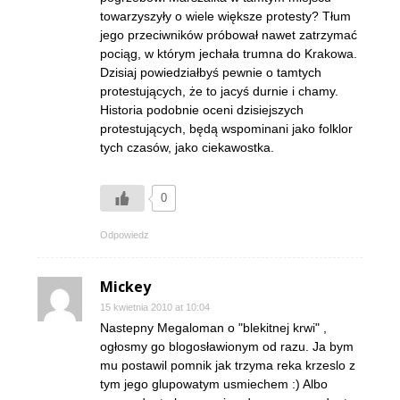
towarzyszyły o wiele większe protesty? Tłum
jego przeciwników próbował nawet zatrzymać
pociąg, w którym jechała trumna do Krakowa.
Dzisiaj powiedziałbyś pewnie o tamtych
protestujących, że to jacyś durnie i chamy.
Historia podobnie oceni dzisiejszych
protestujących, będą wspominani jako folklor
tych czasów, jako ciekawostka.
0
Odpowiedz
Mickey
15 kwietnia 2010 at 10:04
Nastepny Megaloman o "blekitnej krwi" ,
ogłosmy go blogosławionym od razu. Ja bym
mu postawil pomnik jak trzyma reka krzeslo z
tym jego glupowatym usmiechem :) Albo