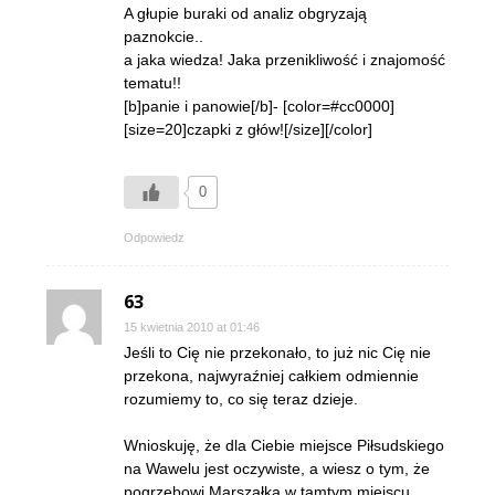
A głupie buraki od analiz obgryzają
paznokcie..
a jaka wiedza! Jaka przenikliwość i znajomość
tematu!!
[b]panie i panowie[/b]- [color=#cc0000]
[size=20]czapki z głów![/size][/color]
0
Odpowiedz
63
15 kwietnia 2010 at 01:46
Jeśli to Cię nie przekonało, to już nic Cię nie
przekona, najwyraźniej całkiem odmiennie
rozumiemy to, co się teraz dzieje.
Wnioskuję, że dla Ciebie miejsce Piłsudskiego
na Wawelu jest oczywiste, a wiesz o tym, że
pogrzebowi Marszałka w tamtym miejscu