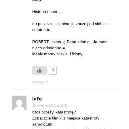
Historia oceni -…
do positive – eliminacje zacznij od siebie…
smutne to.
ROBERT -szanuję Pana zdanie . Ja mam
nieco odmienne =
ideały mamy bliskie. Ukłony.
0
Odpowiedz
Info
15 kwietnia 2010 at 22:31
Ktoś przeżył katastrofę?
Zobaczcie filmiki z miejsca katastrofy
samolotu!!!