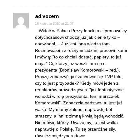
ad vocem
16 kwietnia 2010 at 21:07
– Widać w Pałacu Prezydenckim ci pracownicy
dotychczasowi chodzą już jak cienie tylko –
opowiadał. – Już jest inna władza tam.
Rozmawiałem z różnymi ludźmi, pracownikami
i mówią: "to co chcieli dostać, papiery, to już
mają." Ci, którzy już weszli tam i p.o.
prezydenta (Bronisław Komorowski – red.).
Proszę zobaczyć, jak zachował się TVP Info,
czy to jest przypadek? Kiedy mówi jeden z
redaktorów prowadzących: "jak fantastycznie
wchodzi w rolę prezydenta, ten, marszałek
Komorowski". Zobaczcie państwo, tu jest już
walka. My mamy żałobę, naprawdę ból
straszny, a inni z zimną krwią będą wchodzić.
Nie mówię którzy. Uważajmy, tu jest walka
naprawdę o Polskę. Tu są przeróżne siły,
również międzynarodowe.