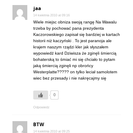
jaa
14 kwietnia 2010 at 09:16
Wiele miejsc obniza swoją rangę Na Wawalu
trzeba by pochować pana prezydenta
Kaczorowskiego zapisał się bardziej w kartach
historii niż kaczyński . To jest paranoja ale
krajem naszym rządzi kler jak słyszałem
wypowiedź kard Dziwisza że zginęli śmiercią
bohaterską to śmiać mi się chciało to pytam
jaką śmiercią zginęli np obrońcy
Westerplatte????? on tylko leciał samolotem
wiec bez przesady i nie nakręcajmy się
0
Odpowiedz
BTW
14 kwietnia 2010 at 09:25