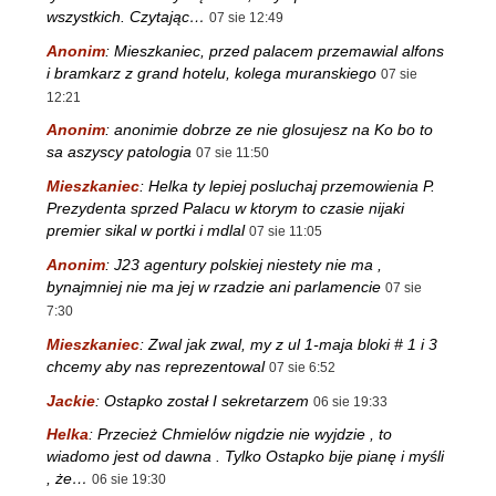
wszystkich. Czytając…
07 sie 12:49
Anonim
:
Mieszkaniec, przed palacem przemawial alfons
i bramkarz z grand hotelu, kolega muranskiego
07 sie
12:21
Anonim
:
anonimie dobrze ze nie glosujesz na Ko bo to
sa aszyscy patologia
07 sie 11:50
Mieszkaniec
:
Helka ty lepiej posluchaj przemowienia P.
Prezydenta sprzed Palacu w ktorym to czasie nijaki
premier sikal w portki i mdlal
07 sie 11:05
Anonim
:
J23 agentury polskiej niestety nie ma ,
bynajmniej nie ma jej w rzadzie ani parlamencie
07 sie
7:30
Mieszkaniec
:
Zwal jak zwal, my z ul 1-maja bloki # 1 i 3
chcemy aby nas reprezentowal
07 sie 6:52
Jackie
:
Ostapko został I sekretarzem
06 sie 19:33
Helka
:
Przecież Chmielów nigdzie nie wyjdzie , to
wiadomo jest od dawna . Tylko Ostapko bije pianę i myśli
, że…
06 sie 19:30