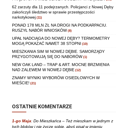
62 zarzuty dla 11 podejrzanych. Policjanci z Nowej Dęby
zakończyli śledztwo w sprawie przestępczości
narkotykowej
(11)
PONAD 178 MLN ZŁ NA DROGI NA PODKARPACIU.
RUSZYŁ NABÓR WNIOSKÓW
(8)
UPAŁ NADCIĄGA DO NOWEJ DĘBY? TERMOMETRY
MOGĄ POKAZAĆ NAWET 38 STOPNI
(10)
MIESZKANIA SIM W NOWEJ DĘBIE. SAMORZĄDY
PRZYGOTOWUJĄ SIĘ DO NABORÓW
(1)
NEW OAK LAND – TRAP & ART. MOCNE BRZMIENIA
NAD ZALEWEM W NOWEJ DĘBIE
(12)
ZNAMY WYNIKI WYBORÓW OSIEDLOWYCH W
MIEŚCIE!
(21)
OSTATNIE KOMENTARZE
1-go Maja
:
Do Mieszkańca – Też mieszkam w jednym z
tych bloków i nie życzę sobie, abyś pisał w imieniu