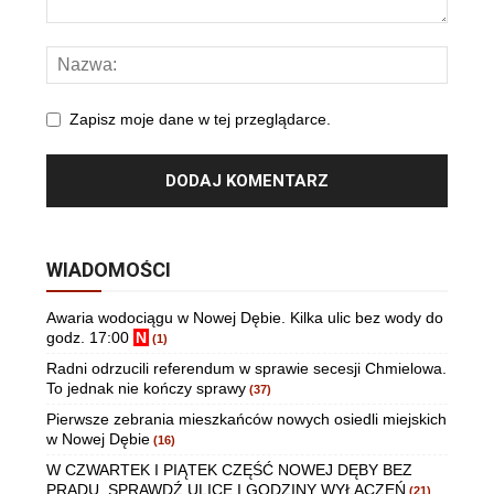
Zapisz moje dane w tej przeglądarce.
WIADOMOŚCI
Awaria wodociągu w Nowej Dębie. Kilka ulic bez wody do
godz. 17:00
N
(1)
Radni odrzucili referendum w sprawie secesji Chmielowa.
To jednak nie kończy sprawy
(37)
Pierwsze zebrania mieszkańców nowych osiedli miejskich
w Nowej Dębie
(16)
W CZWARTEK I PIĄTEK CZĘŚĆ NOWEJ DĘBY BEZ
PRĄDU. SPRAWDŹ ULICE I GODZINY WYŁĄCZEŃ
(21)