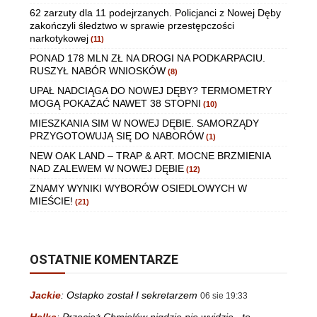
62 zarzuty dla 11 podejrzanych. Policjanci z Nowej Dęby
zakończyli śledztwo w sprawie przestępczości
narkotykowej
(11)
PONAD 178 MLN ZŁ NA DROGI NA PODKARPACIU.
RUSZYŁ NABÓR WNIOSKÓW
(8)
UPAŁ NADCIĄGA DO NOWEJ DĘBY? TERMOMETRY
MOGĄ POKAZAĆ NAWET 38 STOPNI
(10)
MIESZKANIA SIM W NOWEJ DĘBIE. SAMORZĄDY
PRZYGOTOWUJĄ SIĘ DO NABORÓW
(1)
NEW OAK LAND – TRAP & ART. MOCNE BRZMIENIA
NAD ZALEWEM W NOWEJ DĘBIE
(12)
ZNAMY WYNIKI WYBORÓW OSIEDLOWYCH W
MIEŚCIE!
(21)
OSTATNIE KOMENTARZE
Jackie
:
Ostapko został I sekretarzem
06 sie 19:33
Helka
:
Przecież Chmielów nigdzie nie wyjdzie , to