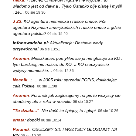
wiadomo jest od dawna . Tylko Ostapko bije pianę i myśli
, że…
06 sie 19:30
J 23
:
KO agentura niemiecka i ruskie onuce, PiS
agentura Rzymian amerykańskich i ruskie onuce a gdzie
agentura polska?
06 sie 15:40
infonowadeba.pl
:
Aktualizacja: Dostawa wody
przywrócona!
06 sie 13:51
Anonim
:
Mieszkaniec pomyliles sie ja nie glosuje za KO i
tym bardziej, nie naleze do KO, a KO rzeczywiscie
wplywy niemieckie…
06 sie 12:36
Nocnik...
:
… w 2005 roku sprzedał POPiS, dokładając
całą Polskę.
06 sie 11:08
Anonim
:
Poranek jak zaglosujemy na pis to wszyscy sie
obudzimy ale z reka w nocniku
06 sie 10:27
"To działa..."
:
Nie dość że śpiący, to i głupi.
06 sie 10:26
errata
:
dopóki
06 sie 10:14
Poranek
:
OBUDZMY SIE I WSZYSCY GLOSUJMY NA
PIS
06 sie 10:03