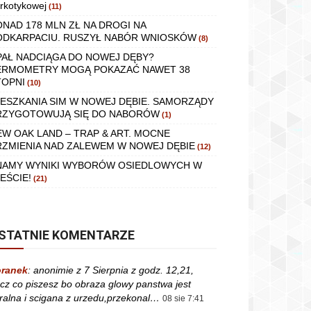
rkotykowej
(11)
ONAD 178 MLN ZŁ NA DROGI NA
ODKARPACIU. RUSZYŁ NABÓR WNIOSKÓW
(8)
PAŁ NADCIĄGA DO NOWEJ DĘBY?
ERMOMETRY MOGĄ POKAZAĆ NAWET 38
TOPNI
(10)
IESZKANIA SIM W NOWEJ DĘBIE. SAMORZĄDY
RZYGOTOWUJĄ SIĘ DO NABORÓW
(1)
EW OAK LAND – TRAP & ART. MOCNE
RZMIENIA NAD ZALEWEM W NOWEJ DĘBIE
(12)
NAMY WYNIKI WYBORÓW OSIEDLOWYCH W
EŚCIE!
(21)
STATNIE KOMENTARZE
ranek
:
anonimie z 7 Sierpnia z godz. 12,21,
cz co piszesz bo obraza glowy panstwa jest
ralna i scigana z urzedu,przekonal…
08 sie 7:41