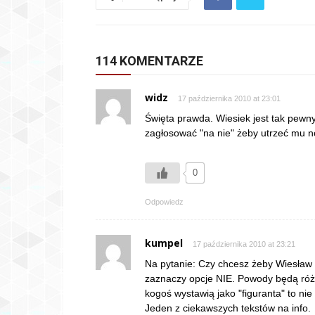
114 KOMENTARZE
widz
17 października 2010 at 23:01
Święta prawda. Wiesiek jest tak pewn
zagłosować "na nie" żeby utrzeć mu n
0
Odpowiedz
kumpel
17 października 2010 at 23:21
Na pytanie: Czy chcesz żeby Wiesław 
zaznaczy opcje NIE. Powody będą różne:
kogoś wystawią jako "figuranta" to nie 
Jeden z ciekawszych tekstów na info.