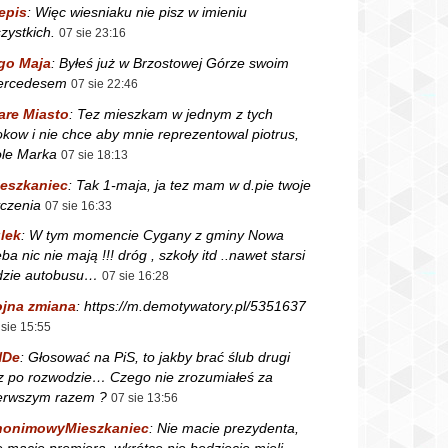
epis
:
Więc wiesniaku nie pisz w imieniu
zystkich.
07 sie 23:16
go Maja
:
Byłeś już w Brzostowej Górze swoim
ercedesem
07 sie 22:46
are Miasto
:
Tez mieszkam w jednym z tych
okow i nie chce aby mnie reprezentowal piotrus,
le Marka
07 sie 18:13
eszkaniec
:
Tak 1-maja, ja tez mam w d.pie twoje
czenia
07 sie 16:33
lek
:
W tym momencie Cygany z gminy Nowa
ba nic nie mają !!! dróg , szkoły itd ..nawet starsi
dzie autobusu…
07 sie 16:28
jna zmiana
:
https://m.demotywatory.pl/5351637
 sie 15:55
NDe
:
Głosować na PiS, to jakby brać ślub drugi
z po rozwodzie… Czego nie zrozumiałeś za
erwszym razem ?
07 sie 13:56
nonimowyMieszkaniec
:
Nie macie prezydenta,
e macie premiera, wkrótce nie będziecie mieli