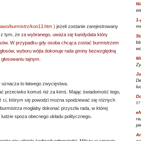
Ni
ws
1-
m
rawo/burmistrz/kon13.htm )
jeżeli zostanie zarejestrowany
 z tym, że
za wybranego, uważa się kandydata który
St
bl
łosów. W przypadku gdy osoba chcąca zostać burmistrzem
wo
 głosów, wyboru wójta dokonuje rada gminy bezwzględną
Mi
 głosowaniu tajnym.
Zy
Ju
De
ie oznacza to łatwego zwycięstwa.
lu
ować przeciwko komuś niż za kimś. Mając świadomość tego,
Do
ż ci, którym się powodzi można spodziewać się różnych
07
 burmistrza mogłaby dokonać przyszła rada, w której
e
ludzie spoza obecnego układu politycznego.
ra
pi
A
orów nie udziela żadnych odpowiedzi. Milczy w sprawie
ni