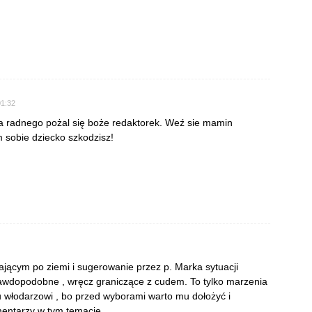
01:32
na radnego pożal się boże redaktorek. Weź sie mamin
 sobie dziecko szkodzisz!
ającym po ziemi i sugerowanie przez p. Marka sytuacji
prawdopodobne , wręcz graniczące z cudem. To tylko marzenia
u włodarzowi , bo przed wyborami warto mu dołożyć i
entarzy w tym temacie.