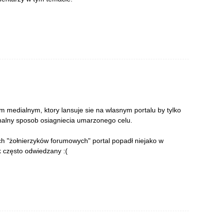
em medialnym, ktory lansuje sie na wlasnym portalu by tylko
nalny sposob osiagniecia umarzonego celu.
ch "żołnierzyków forumowych" portal popadł niejako w
ak często odwiedzany :(