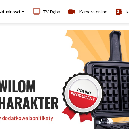
ktualności
TV Dęba
Kamera online
K