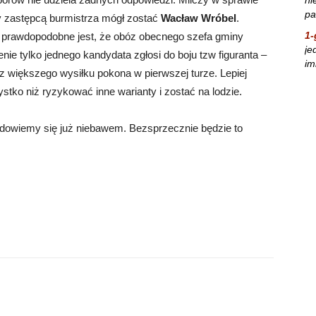
pa
y zastępcą burmistrza mógł zostać
Wacław Wróbel
.
1-
e prawdopodobne jest, że obóz obecnego szefa gminy
je
ie tylko jednego kandydata zgłosi do boju tzw figuranta –
im
z większego wysiłku pokona w pierwszej turze. Lepiej
ko niż ryzykować inne warianty i zostać na lodzie.
y dowiemy się już niebawem. Bezsprzecznie będzie to