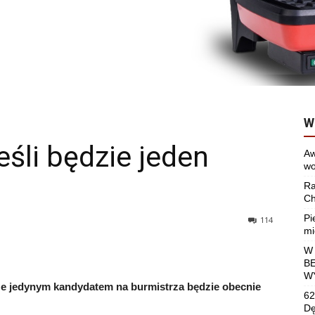
W
eśli będzie jeden
Aw
wo
Ra
Ch
Pi
114
mi
W
B
W
, że jedynym kandydatem na burmistrza będzie obecnie
62
Dę