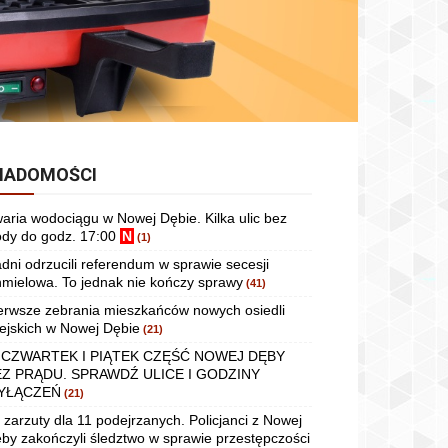
IADOMOŚCI
aria wodociągu w Nowej Dębie. Kilka ulic bez
dy do godz. 17:00
N
(1)
dni odrzucili referendum w sprawie secesji
mielowa. To jednak nie kończy sprawy
(41)
erwsze zebrania mieszkańców nowych osiedli
ejskich w Nowej Dębie
(21)
 CZWARTEK I PIĄTEK CZĘŚĆ NOWEJ DĘBY
EZ PRĄDU. SPRAWDŹ ULICE I GODZINY
YŁĄCZEŃ
(21)
 zarzuty dla 11 podejrzanych. Policjanci z Nowej
by zakończyli śledztwo w sprawie przestępczości