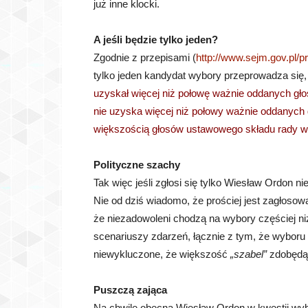
już inne klocki.
A jeśli będzie tylko jeden?
Zgodnie z przepisami (
http://www.sejm.gov.pl/p
tylko jeden kandydat wybory przeprowadza się,
uzyskał więcej niż połowę ważnie oddanych g
nie uzyska więcej niż połowy ważnie oddanych
większością głosów ustawowego składu rady w
Polityczne szachy
Tak więc jeśli zgłosi się tylko Wiesław Ordon n
Nie od dziś wiadomo, że prościej jest zagłos
że niezadowoleni chodzą na wybory częściej ni
scenariuszy zdarzeń, łącznie z tym, że wyboru
niewykluczone, że większość
„szabel”
zdobędą 
Puszczą zająca
Na chwilę obecną Wiesław Ordon w kwestii wyb