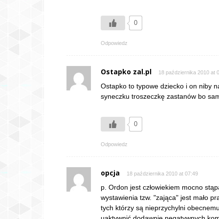
0
Odpowiedz
Ostapko zal.pl
18 października 2010 at 
Ostapko to typowe dziecko i on niby 
syneczku troszeczkę zastanów bo sam
0
Odpowiedz
opcja
18 października 2010 at 07:49
p. Ordon jest człowiekiem mocno stąp
wystawienia tzw. "zająca" jest mało 
tych którzy są nieprzychylni obecnem
uaktywnić dodawnie negatywnych kom