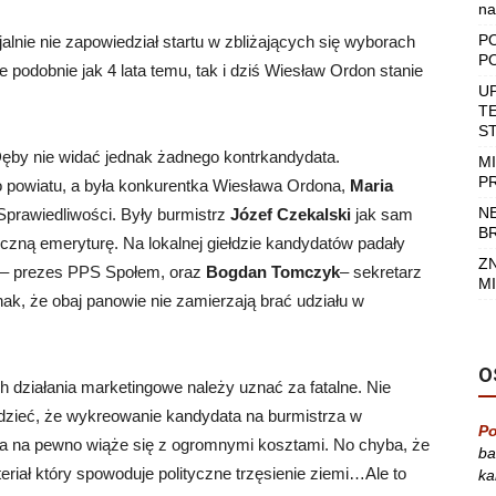
na
P
lnie nie zapowiedział startu w zbliżających się wyborach
P
e podobnie jak 4 lata temu, tak i dziś Wiesław Ordon stanie
U
T
S
Dęby nie widać jednak żadnego kontrkandydata.
M
P
 powiatu, a była konkurentka Wiesława Ordona,
Maria
N
 Sprawiedliwości. Były burmistrz
Józef Czekalski
jak sam
B
tyczną emeryturę. Na lokalnej giełdzie kandydatów padały
Z
– prezes PPS Społem, oraz
Bogdan Tomczyk
– sekretarz
MI
k, że obaj panowie nie zamierzają brać udziału w
O
ich działania marketingowe należy uznać za fatalne. Nie
wiedzieć, że wykreowanie kandydata na burmistrza w
Po
 a na pewno wiąże się z ogromnymi kosztami. No chyba, że
ba
eriał który spowoduje polityczne trzęsienie ziemi…Ale to
ka