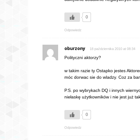
0
Odpowiedz
oburzony
18 października 2010 at 08:34
Polityczni aktorzy?
w takim razie ty Ostapko jestes Aktor
móc dorwac sie do wladzy. Coz za ba
P.S. po wybrykach DQ i innych wierny
niełaskę użytkowników i nie jest już t
0
Odpowiedz