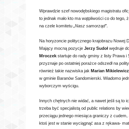
Wprawdzie szef nowodębskiego magistratu oficja
to jednak mało kto ma wątpliwości co do tego, ż
na czele komitetu
„Nasz samorząd”
.
Na horyzoncie politycznego krajobrazu Nowej 
Mający mocną pozycje
Jerzy Sudoł
wędruje do
Mroczek
startuje do rady gminy z listy Prawa i
przyznaje po ostatniej porażce odszedł na poli
również takie nazwiska jak
Marian Mikielewicz
w gminie Baranów Sandomierski. Wiadomo jedna
wyborczym wyścigu.
Innych chętnych nie widać, a nawet jeśli są to 
trzeba być specjalistą od public relations by 
przeciągu jednego miesiąca graniczy z cudem,
ktoś jest w stanie wyciągnąć asa z rękawa- mat