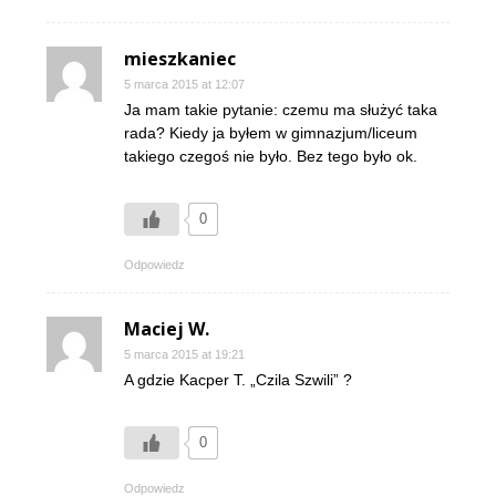
mieszkaniec
5 marca 2015 at 12:07
Ja mam takie pytanie: czemu ma służyć taka
rada? Kiedy ja byłem w gimnazjum/liceum
takiego czegoś nie było. Bez tego było ok.
0
Odpowiedz
Maciej W.
5 marca 2015 at 19:21
A gdzie Kacper T. „Czila Szwili” ?
0
Odpowiedz