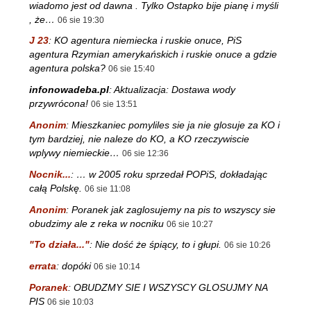
wiadomo jest od dawna . Tylko Ostapko bije pianę i myśli
, że…
06 sie 19:30
J 23
:
KO agentura niemiecka i ruskie onuce, PiS
agentura Rzymian amerykańskich i ruskie onuce a gdzie
agentura polska?
06 sie 15:40
infonowadeba.pl
:
Aktualizacja: Dostawa wody
przywrócona!
06 sie 13:51
Anonim
:
Mieszkaniec pomyliles sie ja nie glosuje za KO i
tym bardziej, nie naleze do KO, a KO rzeczywiscie
wplywy niemieckie…
06 sie 12:36
Nocnik...
:
… w 2005 roku sprzedał POPiS, dokładając
całą Polskę.
06 sie 11:08
Anonim
:
Poranek jak zaglosujemy na pis to wszyscy sie
obudzimy ale z reka w nocniku
06 sie 10:27
"To działa..."
:
Nie dość że śpiący, to i głupi.
06 sie 10:26
errata
:
dopóki
06 sie 10:14
Poranek
:
OBUDZMY SIE I WSZYSCY GLOSUJMY NA
PIS
06 sie 10:03