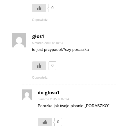
0
Odpowiedz
głos1
5 marca 2015 at 10:54
to jest przypadek?czy poraszka
0
Odpowiedz
do glosu1
6 marca 2015 at 07:24
Porazka jak twoje pisanie „PORASZKO”
0