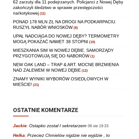
62 zarzuty dla 11 podejrzanych. Policjanci z Nowej Dęby
zakończyli śledztwo w sprawie przestępczości
narkotykowej
(11)
PONAD 178 MLN ZŁ NA DROGI NA PODKARPACIU.
RUSZYŁ NABÓR WNIOSKÓW
(8)
UPAŁ NADCIĄGA DO NOWEJ DĘBY? TERMOMETRY
MOGĄ POKAZAĆ NAWET 38 STOPNI
(10)
MIESZKANIA SIM W NOWEJ DĘBIE. SAMORZĄDY
PRZYGOTOWUJĄ SIĘ DO NABORÓW
(1)
NEW OAK LAND – TRAP & ART. MOCNE BRZMIENIA
NAD ZALEWEM W NOWEJ DĘBIE
(12)
ZNAMY WYNIKI WYBORÓW OSIEDLOWYCH W
MIEŚCIE!
(21)
OSTATNIE KOMENTARZE
Jackie
:
Ostapko został I sekretarzem
06 sie 19:33
Helka
:
Przecież Chmielów nigdzie nie wyjdzie , to