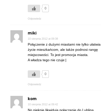
0
Odpowiedz
miki
10 sierpnia 2012 at 09:38
Połączenie z dużymi miastami nie tylko ułatwia
życie mieszkańcom, ale także podnosi rangę
miejscowości. To jest promocja miasta.
A władza tego nie czuje:|
0
Odpowiedz
kom
10 sierpnia 2012 at 09:42
No pięknie likwidują połączenie do Lublina.