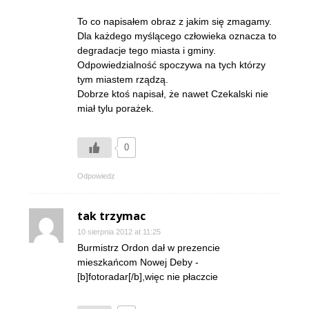
To co napisałem obraz z jakim się zmagamy.
Dla każdego myślącego człowieka oznacza to
degradacje tego miasta i gminy.
Odpowiedzialność spoczywa na tych którzy
tym miastem rządzą.
Dobrze ktoś napisał, że nawet Czekalski nie
miał tylu porażek.
0
Odpowiedz
tak trzymac
10 sierpnia 2012 at 11:25
Burmistrz Ordon dał w prezencie
mieszkańcom Nowej Deby -
[b]fotoradar[/b],więc nie płaczcie