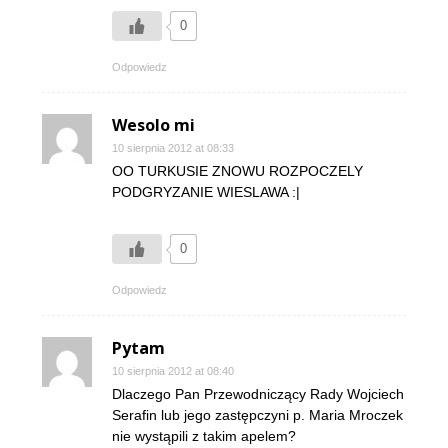
0
Odpowiedz
Wesolo mi
10 sierpnia 2012 at 08:33
OO TURKUSIE ZNOWU ROZPOCZELY
PODGRYZANIE WIESLAWA :|
0
Odpowiedz
Pytam
10 sierpnia 2012 at 08:40
Dlaczego Pan Przewodniczący Rady Wojciech
Serafin lub jego zastępczyni p. Maria Mroczek
nie wystąpili z takim apelem?