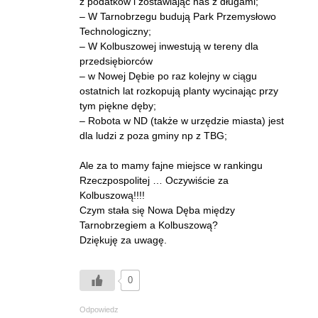
z podatków i zostawiając nas z długami;
– W Tarnobrzegu budują Park Przemysłowo
Technologiczny;
– W Kolbuszowej inwestują w tereny dla
przedsiębiorców
– w Nowej Dębie po raz kolejny w ciągu
ostatnich lat rozkopują planty wycinając przy
tym piękne dęby;
– Robota w ND (także w urzędzie miasta) jest
dla ludzi z poza gminy np z TBG;
Ale za to mamy fajne miejsce w rankingu
Rzeczpospolitej … Oczywiście za
Kolbuszową!!!!
Czym stała się Nowa Dęba między
Tarnobrzegiem a Kolbuszową?
Dziękuję za uwagę.
0
Odpowiedz