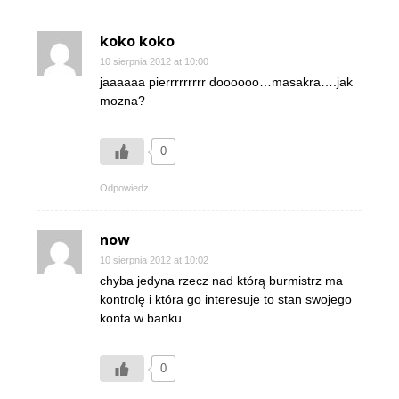
koko koko
10 sierpnia 2012 at 10:00
jaaaaaa pierrrrrrrrr doooooo…masakra….jak
mozna?
0
Odpowiedz
now
10 sierpnia 2012 at 10:02
chyba jedyna rzecz nad którą burmistrz ma
kontrolę i która go interesuje to stan swojego
konta w banku
0