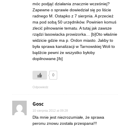
móc podjąć działania znacznie wcześniej?
Zapewne o sprawie dowiedział się po liście
radnego M. Ostapko z 7 sierpnia. A przecież
ma pod sobą 50 urzędników. Powinien komuś
zlecić pilnowanie tematu. A tutaj jak zawsze
rządzi lasowiacka prowizorka… [b]Oto właśnie
widzicie gdzie ma p. Ordon miasto. Jakby to
była sprawa kanalizacji w Tarnowskiej Woli to
bądźcie pewni że wszystko byłoby
dopilnowane.[/b]
0
Odpowiedz
Gosc
10 sierpnia 2012 at 09:28
Dla mnie jest niezrozumiałe, że sprawa
peronu znowu została przespana!!!