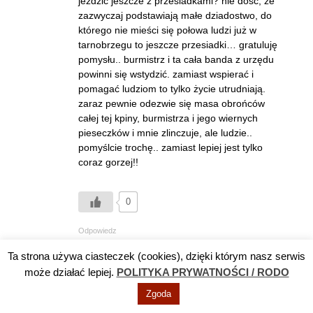
jeździć jeszcze z przesiadkami? nie dość, że
zazwyczaj podstawiają małe dziadostwo, do
którego nie mieści się połowa ludzi już w
tarnobrzegu to jeszcze przesiadki… gratuluję
pomysłu.. burmistrz i ta cała banda z urzędu
powinni się wstydzić. zamiast wspierać i
pomagać ludziom to tylko życie utrudniają.
zaraz pewnie odezwie się masa obrońców
całej tej kpiny, burmistrza i jego wiernych
pieseczków i mnie zlinczuje, ale ludzie..
pomyślcie trochę.. zamiast lepiej jest tylko
coraz gorzej!!
0
Odpowiedz
Ta strona używa ciasteczek (cookies), dzięki którym nasz serwis
Gosc
może działać lepiej.
POLITYKA PRYWATNOŚCI / RODO
10 sierpnia 2012 at 16:06
Zgoda
Mnie jest lepiej ,jak ci gorzej to skundlaj z stad