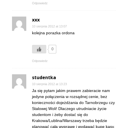
Odpowiedz
xxx
10 sierpnia 2012 at 13:07
kolejna porazka ordona
0
Odpowiedz
studentka
10 sierpnia 2012 at 13:23
Ja się pytam jakim prawem zabieracie nam
jedyne połączenia w rozsądnej cenie, bez
konieczności dojeżdżania do Tarnobrzegu czy
Stalowej Woli! Dlaczego utrudniacie życie
studentom i żeby dostać się do
Krakowa/Lublina/Warszawy trzeba będzie
planować całą wyprawę i wydawać kupę kasy,