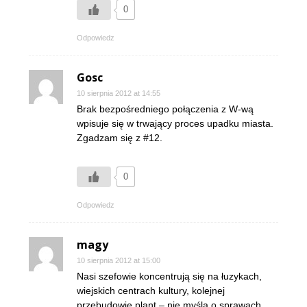
0
Odpowiedz
Gosc
10 sierpnia 2012 at 14:55
Brak bezpośredniego połączenia z W-wą
wpisuje się w trwający proces upadku miasta.
Zgadzam się z #12.
0
Odpowiedz
magy
10 sierpnia 2012 at 15:00
Nasi szefowie koncentrują się na łuzykach,
wiejskich centrach kultury, kolejnej
przebudowie plant – nie myślą o sprawach