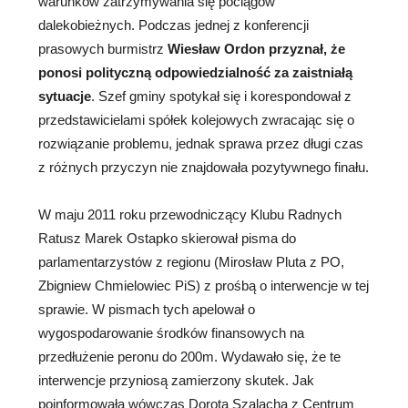
warunków zatrzymywania się pociągów
dalekobieżnych. Podczas jednej z konferencji
prasowych burmistrz
Wiesław Ordon przyznał, że
ponosi polityczną odpowiedzialność za zaistniałą
sytuacje
. Szef gminy spotykał się i korespondował z
przedstawicielami spółek kolejowych zwracając się o
rozwiązanie problemu, jednak sprawa przez długi czas
z różnych przyczyn nie znajdowała pozytywnego finału.
W maju 2011 roku przewodniczący Klubu Radnych
Ratusz Marek Ostapko skierował pisma do
parlamentarzystów z regionu (Mirosław Pluta z PO,
Zbigniew Chmielowiec PiS) z prośbą o interwencje w tej
sprawie. W pismach tych apelował o
wygospodarowanie środków finansowych na
przedłużenie peronu do 200m. Wydawało się, że te
interwencje przyniosą zamierzony skutek. Jak
poinformowała wówczas Dorota Szalacha z Centrum