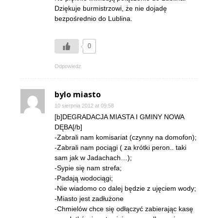
Dziękuje burmistrzowi, że nie dojadę
bezpośrednio do Lublina.
0
Odpowiedz
bylo miasto
10 sierpnia 2012 at 09:58
[b]DEGRADACJA MIASTA I GMINY NOWA
DĘBA[/b]
-Zabrali nam komisariat (czynny na domofon);
-Zabrali nam pociągi ( za krótki peron.. taki
sam jak w Jadachach…);
-Sypie się nam strefa;
-Padają wodociągi;
-Nie wiadomo co dalej będzie z ujęciem wody;
-Miasto jest zadłużone
-Chmielów chce się odłączyć zabierając kasę