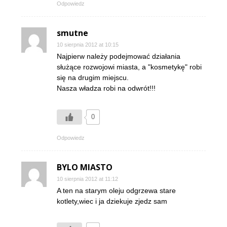
Odpowiedz
smutne
10 sierpnia 2012 at 10:15
Najpierw należy podejmować działania
służące rozwojowi miasta, a "kosmetykę" robi
się na drugim miejscu.
Nasza władza robi na odwrót!!!
0
Odpowiedz
BYLO MIASTO
10 sierpnia 2012 at 11:12
A ten na starym oleju odgrzewa stare
kotlety,wiec i ja dziekuje zjedz sam