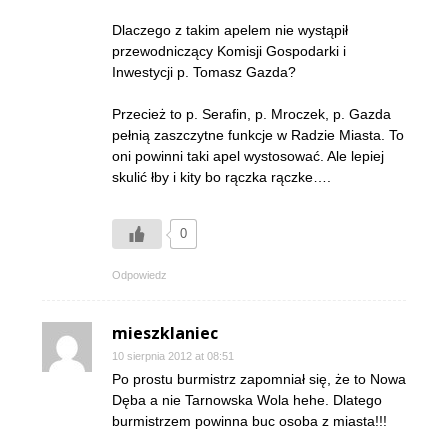
Dlaczego z takim apelem nie wystąpił
przewodniczący Komisji Gospodarki i
Inwestycji p. Tomasz Gazda?
Przecież to p. Serafin, p. Mroczek, p. Gazda
pełnią zaszczytne funkcje w Radzie Miasta. To
oni powinni taki apel wystosować. Ale lepiej
skulić łby i kity bo rączka rączke….
0
Odpowiedz
mieszklaniec
10 sierpnia 2012 at 08:51
Po prostu burmistrz zapomniał się, że to Nowa
Dęba a nie Tarnowska Wola hehe. Dlatego
burmistrzem powinna buc osoba z miasta!!!