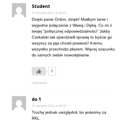
Student
10 sierpnia 2012 at 08:22
Dzięki panie Ordon, dzięki! Miałbym tanie i
wygodne połączenie z Wawą i Dębą. Co mi z
twojej "politycznej odpowiedzialności" Jakby
Czekalski tak spierdzielił sprawę to byście go
wszyscy za jaja chcieli powiesić! A temu
wszystko przechodzi płazem. Więcej szacunku
do samych siebie nowodębianie.
0
Odpowiedz
do 1
10 sierpnia 2012 at 08:26
Trochę jednak uwzględnił, bo jesteśmy za
RKL.