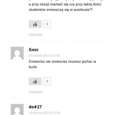
a przy okazji martwić się czy przy takiej ilości
studentów zmieszczę się w autobusie?!
0
Odpowiedz
Gosc
10 sierpnia 2012 at 13:52
Zmiescisz sie zmiescisz mozesz jechac w
kucki
0
Odpowiedz
do#27
10 sierpnia 2012 at 14:43