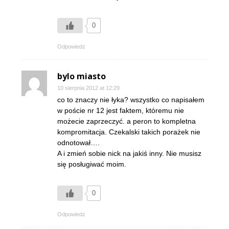
0
Odpowiedz
bylo miasto
10 sierpnia 2012 at 12:29
co to znaczy nie łyka? wszystko co napisałem
w poście nr 12 jest faktem, któremu nie
możecie zaprzeczyć. a peron to kompletna
kompromitacja. Czekalski takich porażek nie
odnotował….
A i zmień sobie nick na jakiś inny. Nie musisz
się posługiwać moim.
0
Odpowiedz