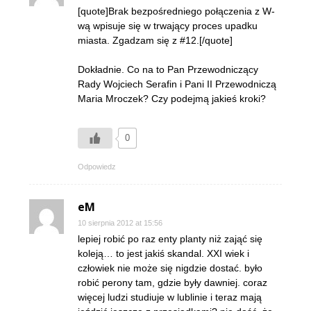
[quote]Brak bezpośredniego połączenia z W-
wą wpisuje się w trwający proces upadku
miasta. Zgadzam się z #12.[/quote]
Dokładnie. Co na to Pan Przewodniczący
Rady Wojciech Serafin i Pani II Przewodniczą
Maria Mroczek? Czy podejmą jakieś kroki?
0
Odpowiedz
eM
10 sierpnia 2012 at 15:56
lepiej robić po raz enty planty niż zająć się
koleją… to jest jakiś skandal. XXI wiek i
człowiek nie może się nigdzie dostać. było
robić perony tam, gdzie były dawniej. coraz
więcej ludzi studiuje w lublinie i teraz mają