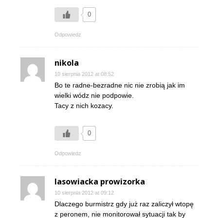
0
Odpowiedz
nikola
10 sierpnia 2012 at 08:52
Bo te radne-bezradne nic nie zrobią jak im
wielki wódz nie podpowie.
Tacy z nich kozacy.
0
Odpowiedz
lasowiacka prowizorka
10 sierpnia 2012 at 09:12
Dlaczego burmistrz gdy już raz zaliczył wtopę
z peronem, nie monitorował sytuacji tak by