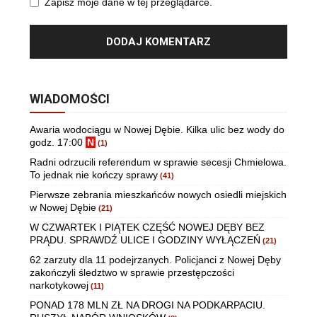
Zapisz moje dane w tej przeglądarce.
WIADOMOŚCI
Awaria wodociągu w Nowej Dębie. Kilka ulic bez wody do
godz. 17:00
N
(1)
Radni odrzucili referendum w sprawie secesji Chmielowa.
To jednak nie kończy sprawy
(41)
Pierwsze zebrania mieszkańców nowych osiedli miejskich
w Nowej Dębie
(21)
W CZWARTEK I PIĄTEK CZĘŚĆ NOWEJ DĘBY BEZ
PRĄDU. SPRAWDŹ ULICE I GODZINY WYŁĄCZEŃ
(21)
62 zarzuty dla 11 podejrzanych. Policjanci z Nowej Dęby
zakończyli śledztwo w sprawie przestępczości
narkotykowej
(11)
PONAD 178 MLN ZŁ NA DROGI NA PODKARPACIU.