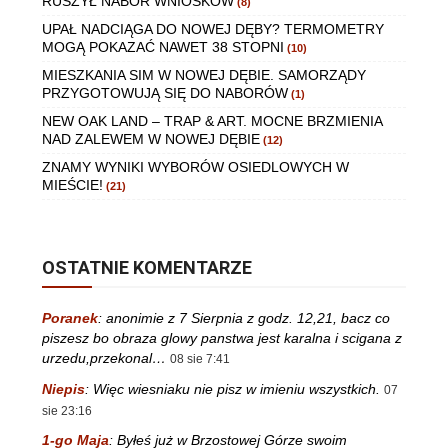
RUSZYŁ NABÓR WNIOSKÓW
(8)
UPAŁ NADCIĄGA DO NOWEJ DĘBY? TERMOMETRY
MOGĄ POKAZAĆ NAWET 38 STOPNI
(10)
MIESZKANIA SIM W NOWEJ DĘBIE. SAMORZĄDY
PRZYGOTOWUJĄ SIĘ DO NABORÓW
(1)
NEW OAK LAND – TRAP & ART. MOCNE BRZMIENIA
NAD ZALEWEM W NOWEJ DĘBIE
(12)
ZNAMY WYNIKI WYBORÓW OSIEDLOWYCH W
MIEŚCIE!
(21)
OSTATNIE KOMENTARZE
Poranek
:
anonimie z 7 Sierpnia z godz. 12,21, bacz co
piszesz bo obraza glowy panstwa jest karalna i scigana z
urzedu,przekonal…
08 sie 7:41
Niepis
:
Więc wiesniaku nie pisz w imieniu wszystkich.
07
sie 23:16
1-go Maja
:
Byłeś już w Brzostowej Górze swoim