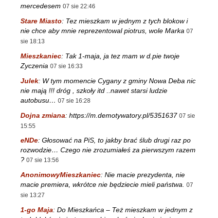
mercedesem
07 sie 22:46
Stare Miasto
:
Tez mieszkam w jednym z tych blokow i
nie chce aby mnie reprezentowal piotrus, wole Marka
07
sie 18:13
Mieszkaniec
:
Tak 1-maja, ja tez mam w d.pie twoje
Zyczenia
07 sie 16:33
Julek
:
W tym momencie Cygany z gminy Nowa Deba nic
nie mają !!! dróg , szkoły itd ..nawet starsi ludzie
autobusu…
07 sie 16:28
Dojna zmiana
:
https://m.demotywatory.pl/5351637
07 sie
15:55
eNDe
:
Głosować na PiS, to jakby brać ślub drugi raz po
rozwodzie… Czego nie zrozumiałeś za pierwszym razem
?
07 sie 13:56
AnonimowyMieszkaniec
:
Nie macie prezydenta, nie
macie premiera, wkrótce nie będziecie mieli państwa.
07
sie 13:27
1-go Maja
:
Do Mieszkańca – Też mieszkam w jednym z