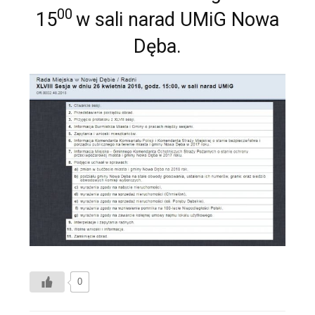
00
15
w sali narad UMiG Nowa
Dęba.
0