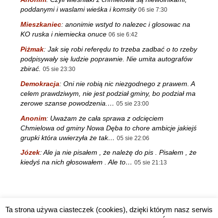
poddanymi i waslami wieśka i komsity
06 sie 7:30
Mieszkaniec
:
anonimie wstyd to nalezec i glosowac na
KO ruska i niemiecka onuce
06 sie 6:42
Piżmak
:
Jak się robi referędu to trzeba zadbać o to rzeby
podpisywały się ludzie poprawnie. Nie umita autografów
zbirać.
05 sie 23:30
Demokracja
:
Oni nie robią nic niezgodnego z prawem. A
celem prawdziwym, nie jest podział gminy, bo podział ma
zerowe szanse powodzenia.…
05 sie 23:00
Anonim
:
Uważam że cała sprawa z odcięciem
Chmielowa od gminy Nowa Dęba to chore ambicje jakiejś
grupki która uwierzyła że tak…
05 sie 22:06
Józek
:
Ale ja nie pisałem , że należę do pis . Pisałem , że
kiedyś na nich głosowałem . Ale to…
05 sie 21:13
Ta strona używa ciasteczek (cookies), dzięki którym nasz serwis