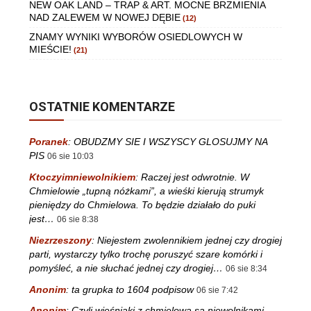
NEW OAK LAND – TRAP & ART. MOCNE BRZMIENIA
NAD ZALEWEM W NOWEJ DĘBIE
(12)
ZNAMY WYNIKI WYBORÓW OSIEDLOWYCH W
MIEŚCIE!
(21)
OSTATNIE KOMENTARZE
Poranek
:
OBUDZMY SIE I WSZYSCY GLOSUJMY NA
PIS
06 sie 10:03
Ktoczyimniewolnikiem
:
Raczej jest odwrotnie. W
Chmielowie „tupną nóżkami”, a wieśki kierują strumyk
pieniędzy do Chmielowa. To będzie działało do puki
jest…
06 sie 8:38
Niezrzeszony
:
Niejestem zwolennikiem jednej czy drogiej
parti, wystarczy tylko trochę poruszyć szare komórki i
pomyśleć, a nie słuchać jednej czy drogiej…
06 sie 8:34
Anonim
:
ta grupka to 1604 podpisow
06 sie 7:42
Anonim
:
Czyli wieśniaki z chmielowa są niewolnikami,