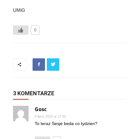
UMiG
0
3 KOMENTARZE
Gosc
6 lipca 2016 at 17:30
To teraz Sesje beda co tydzien?