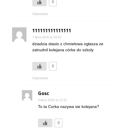
0
Odpowiedz
111111111111111
7 lipca 2016 at 23:01
dziadzia stasio z chmielowa ogłasza ze
zatrudnil kolejana córke do szkoly
0
Odpowiedz
Gosc
8 lipca 2016 at 12:31
To ta Corka nazywa sie kolejana?
0