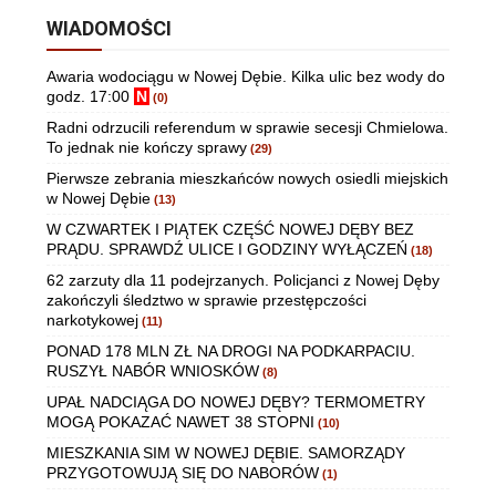
WIADOMOŚCI
Awaria wodociągu w Nowej Dębie. Kilka ulic bez wody do
godz. 17:00
N
(0)
Radni odrzucili referendum w sprawie secesji Chmielowa.
To jednak nie kończy sprawy
(29)
Pierwsze zebrania mieszkańców nowych osiedli miejskich
w Nowej Dębie
(13)
W CZWARTEK I PIĄTEK CZĘŚĆ NOWEJ DĘBY BEZ
PRĄDU. SPRAWDŹ ULICE I GODZINY WYŁĄCZEŃ
(18)
62 zarzuty dla 11 podejrzanych. Policjanci z Nowej Dęby
zakończyli śledztwo w sprawie przestępczości
narkotykowej
(11)
PONAD 178 MLN ZŁ NA DROGI NA PODKARPACIU.
RUSZYŁ NABÓR WNIOSKÓW
(8)
UPAŁ NADCIĄGA DO NOWEJ DĘBY? TERMOMETRY
MOGĄ POKAZAĆ NAWET 38 STOPNI
(10)
MIESZKANIA SIM W NOWEJ DĘBIE. SAMORZĄDY
PRZYGOTOWUJĄ SIĘ DO NABORÓW
(1)